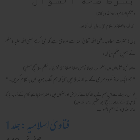
وعلیکم السلام ورحمة الله وبرکاته!
الحمد لله، والصلاة والسلام علىٰ رسول الله، أما بعد!
ہاں! حضرت معاویہ رضی اللہ تعالیٰ عنہ سے مروی ہے کہ نبی کریم صلی اللہ علیہ وسلم
نے ہمیں حکم دیا کہ:
«ان النبي صلي الليه عليه وسلم امرنا ان لا نوصل صلاة بصلاة حتي نخرج او نتكلم »(صحيح مسلم )
'' ہم ایک نماز کو دوسری کے ساتھ نہ ملائيں حتیٰ کہ ہم الگ ہوجائيں یا کلام کریں۔''
تو اس حدیث سے اہل علم نے یہ اخذ کیا ہے کہ فرض اور سنتوں میں فاصلہ ہونا چاہیے کلام کے زریعہ یا جگہ
کی تبدیلی کے زریعہ۔(شیخ ابن عثمین رحمۃ اللہ علیہ )
ھذا ما عندی واللہ اعلم بالصواب
فتاویٰ اسلامیہ :جلد1