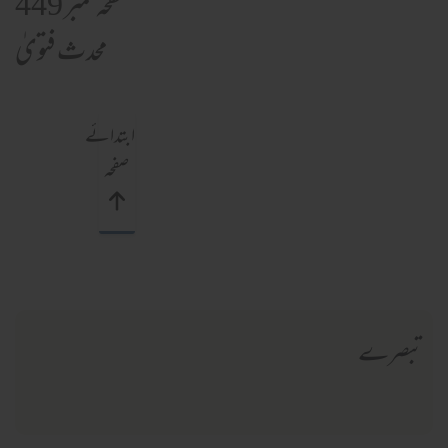
صفحہ نمبر 449
محدث فتویٰ
ابتدائے
صفحہ
تبصرے