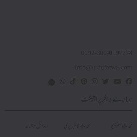
0092-300-0197274
info@urdufatwa.com
ہمارے دیگر پراجیکٹ
محدث سٹوڈیو
محدث لائبریری
رسائل و جرائد