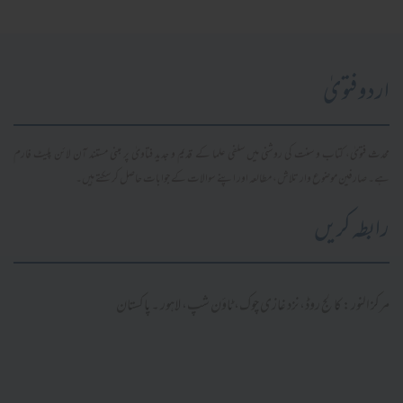
اردو فتویٰ
محدث فتویٰ، کتاب و سنت کی روشنی میں سلفی علما کے قدیم و جدید فتاویٰ پر مبنی مستند آن لائن پلیٹ فارم
ہے۔ صارفین موضوع وار تلاش، مطالعہ اور اپنے سوالات کے جوابات حاصل کر سکتے ہیں۔
رابطہ کریں
مرکز النور: کالج روڈ، نزد غازی چوک، ٹاؤن شپ، لاہور ۔ پاکستان