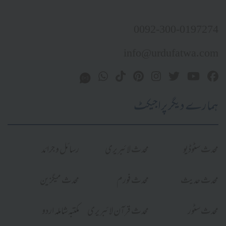
0092-300-0197274
info@urdufatwa.com
ہمارے دیگر پراجیکٹ
محدث سٹوڈیو
محدث لائبریری
رسائل و جرائد
محدث حدیث
محدث فورم
محدث میگزین
محدث سٹور
محدث قرآن لائبریری
مکتبہ شاملہ اردو