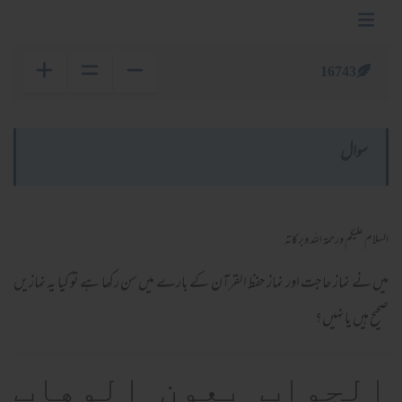
16743
سوال
السلام عليكم ورحمة الله وبركاته
میں نے نماز حاجت اور نماز حفظ القرآن کے بارے میں سن رکھا ہے تو کیا یہ نمازیں
صحیح ہیں یا نہیں؟
الجواب بعون الوهاب