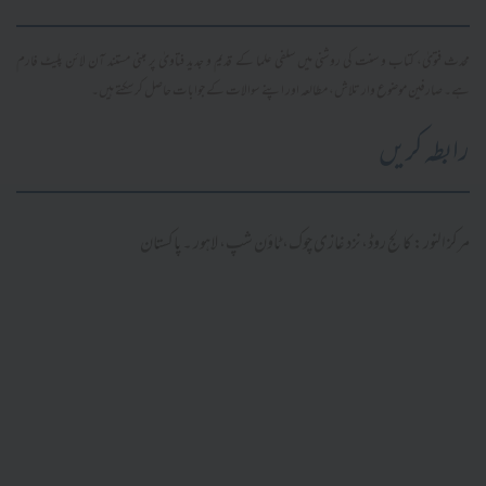
محدث فتویٰ، کتاب و سنت کی روشنی میں سلفی علما کے قدیم و جدید فتاویٰ پر مبنی مستند آن لائن پلیٹ فارم
ہے۔ صارفین موضوع وار تلاش، مطالعہ اور اپنے سوالات کے جوابات حاصل کر سکتے ہیں۔
رابطہ کریں
مرکز النور: کالج روڈ، نزد غازی چوک، ٹاؤن شپ، لاہور ۔ پاکستان