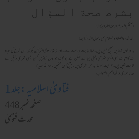
بشرط صحة السؤال
وعلیکم السلام ورحمة الله وبرکاته!
الحمد لله، والصلاة والسلام علىٰ رسول الله، أما بعد!
یہ دونوں نمازیں صحیح نہیں ہیں۔نماز حاجت درست ہے۔اور نہ نماز حفظ القرآن کیونکہ اس طرح کی عباد
ت کااثبات کسی ایسی شرعی دلیل ہی سے ممکن ہے جو حجت ہو اور یہ نمازیں کسی ایسی شرعی دلیل سے
ثابت نہیں ہیں۔جو حجت ہو لہذا یہ غیر شرعی ہیں۔(شیخ ابن عثمین رحمۃ اللہ علیہ )
ھذا ما عندی واللہ اعلم بالصواب
فتاویٰ اسلامیہ :جلد1
صفحہ نمبر 448
محدث فتویٰ