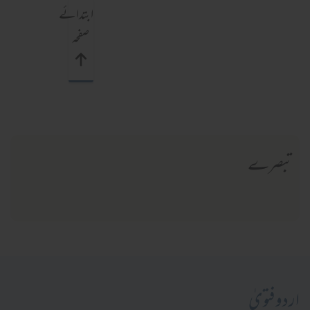
ابتدائے
صفحہ
تبصرے
اردو فتویٰ