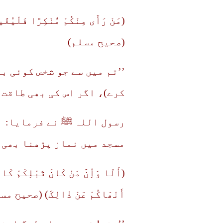
(مَنْ رَأَی مِنْکُمْ مُّنْکِرًا فَلْیُغّ
(صحیح مسلم)
’’تم میں سے جو شخص کوئی ب
کرے)، اگر اس کی بھی طاقت 
رسول اللہ ﷺ نے فرمایا: ق
مسجد میں نماز پڑھنا بھی 
(أَلَا وَأِنَّ مَنْ کَانَ قَبْلِکْمْ کَ
أَنْھَاکُمْ عَنْ ذٰالِکَ) (صحیح م