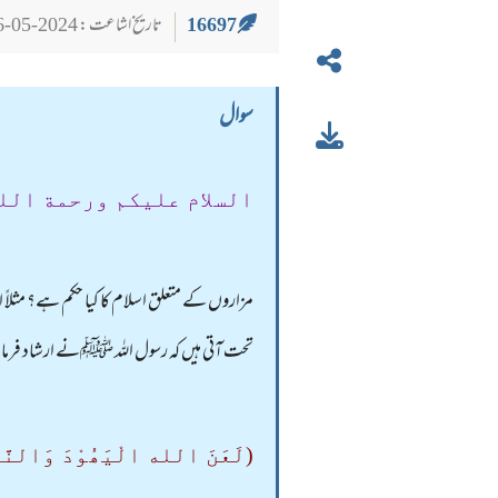
16697
تاریخ اشاعت : 2024-05-26
سوال
السلام عليكم ورحمة الل
مزاروں کے متعلق اسلام کا کیا حکم ہے؟ مثلاً 
تحت آتی ہیں کہ رسول اللہ ﷺنے ارشاد فرمای
(لَعَنَ الله الْیَھُوْدَ وَالنَّصَا