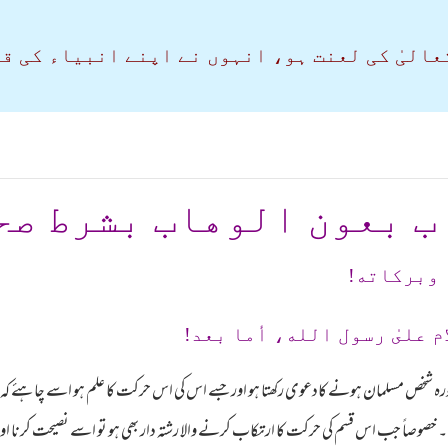
عالیٰ کی لعنت ہو، انہوں نے اپنے انبیاء کی ق
ب بعون الوهاب بشرط صح
 وبرکاته!
م علىٰ رسول الله، أما بعد!
 مذکورہ شخص مسلمان ہونے کادعوی رکھتا ہو اور جسے اس کی اس حرکت کا علم ہو اسے چاہئ
۔ خصوصاً جب اس قسم کی حرکت کا ارتکاب کرنے والا رشتہ دار بھی ہو تو اسے نصیحت کرنا 