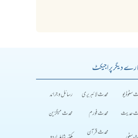
رے دیگر پراجیکٹ
ث سٹوڈیو
محدث لائبریری
رسائل و جرائد
ث حدیث
محدث فورم
محدث میگزین
محدث قرآن
ث سٹور
مکتبہ شاملہ اردو