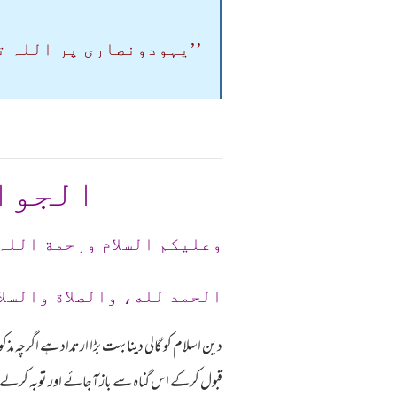
’’یہودونصاری پر اللہ ت
الجوا
وعلیکم السلام ورحمة اللہ
الحمد لله، والصلاة والسلا
دین اسلام کو گالی دینا بہت بڑا ارتداد ہے اگرچہ
قبول کرکے اس گناہ سے باز آجائے اور توبہ کرلے