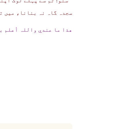
’’سنو! تم سے پہلے لوگ اپن
سجدہ گاہ نہ بنانا، میں تم
ھذا ما عندي واللہ أعلم ب