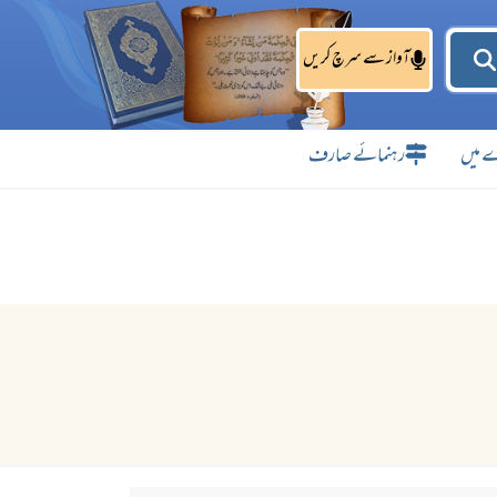
آواز سے سرچ کریں
 میں
رہنمائے صارف