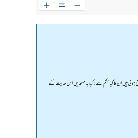
نی ہوئی ہیں ان کا کیا حکم ہے؟ کیا یہ مسجدیں اس حدیث کے