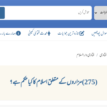
وال پوچھیں
تازہ ترین جوابات
محدث فتویٰ کمیٹی
ہمارے بارے
فتاوی
فتاوی دار السلام
(275)مزاروں کے متعلق اسلام کا کیا حکم ہے؟