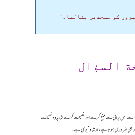
بروں کو مسجدیں بنالیا۔‘‘
ة السؤال
ے کہ اسے اس برائی سے منع کرے اور نصیحت کرے شاید وہ نصیحت
اور بھی ضروری ہوتا ہے، ارشاد نبوی ہے۔