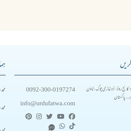
کریں
ہما
0092-300-0197274
محد
: کالج روڈ، نزد غازی چوک، ٹاؤن
 ۔ پاکستان
info@urdufatwa.com
محد
محد