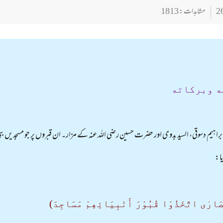
مشاہدات : 1813
ه وبركاته
ابراہیم دسوقی، السید بدوی اور حضرت حسین رضی اللہ عنہ کے مزار۔ ان قبروں پر جو مسجدیں ب
ا:
رٰی اتَّخَذُوْا قُبُوْرَ أَنْبِیَائِھِمْ مَسَاجِدَ)