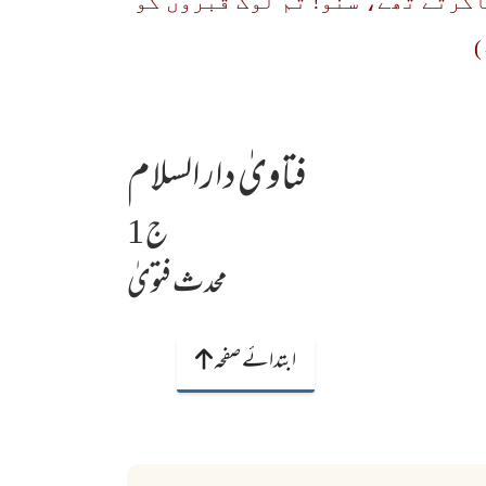
اکرتے تھے، سنو! تم لوگ قبروں کو
)
فتاویٰ دارالسلام
ج 1
محدث فتویٰ
ابتدائے صفحہ