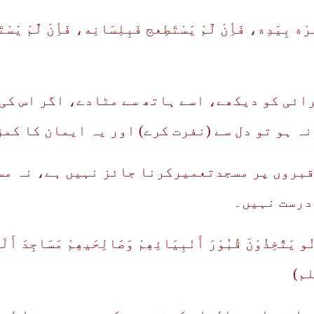
َیرْه بِیَدِه، فَأِنْ لَّمْ یَسْتَطِعج فَبِلِسَانِه، فَأِنْ لَّمْ یَسْ
رائی کو دیکھے، اسے ہاتھ سے مٹادے، اگر اس کی 
نہ ہو تو دل سے (نفرت کرے) اور یہ ایمان کا کمز
بروں پر مسجدتعمیرکرنا جائز نہیں ہے، نہ مسج
درست نہیں۔
انُو یَتَّخِذُوْنَ قُبُوْرَ أَنْبِیَائِھِمْ وَصَالِحَیھِمْ مَسَاجِدَ أَ
سلم)