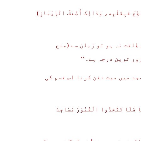
تَطِعْ فَبِقَلْبِه، وَذٰالِکَ أَضْعَفُ الْاِیْمَانِ)
طاقت نہ ہو تو زبان سے (منع
ور ترین درجہ ہے۔‘‘
د میں میت دفن کرنا اس قسم کی
لَا فَلَا تَتَّخِذُوا الْقُبُوْرَ مَسَاجِدَ