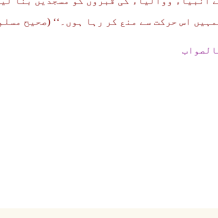
ے انبیاء ووالیاء کی قبروں کو مسجدیں بنا لی
ہیں اس حرکت سے منع کر رہا ہوں۔‘‘ (صحیح مسلم
الصواب