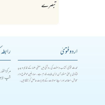
تبصرے
اردو فتویٰ
رابطہ 
محدث فتویٰ، کتاب و سنت کی روشنی میں سلفی علما کے قدیم و جدید
مرکز النور
فتاویٰ پر مبنی مستند آن لائن پلیٹ فارم ہے۔ صارفین موضوع وار
شپ، لاہور
تلاش، مطالعہ اور اپنے سوالات کے جوابات حاصل کر سکتے ہیں۔