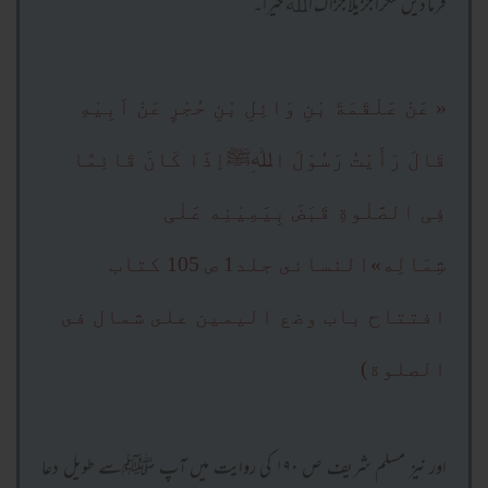
فرما دیں شکراً جزیلاً جزاک اﷲ خیراً۔
« عَنْ عَلْقَمَةَ بْنِ وَائِلِ بْنِ حُجْرٍ عَنْ اَبِيْهِ
قَالَ رَأَيْتُ رَسُوْلَ اﷲِﷺاِذَا کَانَ قَائِمًا
فِی الصَّلٰوةِ قَبَضَ بِيَمِيْنِه عَلٰی
شِمَالِه»النسائى جلد1 ص 105 كتاب
افتتاح باب وضع اليمين على شمال فى
الصلوة)
اور نیز مسلم شریف ص ۱۹۰ کی روایت میں آپ ﷺسے طویل دعا