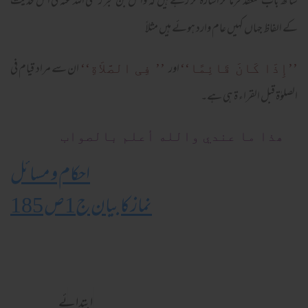
ساتھ باب منعقد فرما کر اشارہ کر رہے ہیں کہ وائل بن حجر رضی اللہ عنہ کی اس حدیث
کے الفاظ جہاں کہیں عام وارد ہوئے ہیں مثلاً
اور
ان سے مراد قیام فی
’’إِذَا کَانَ قَائِمًا‘‘
’’ فِی الصَّلاَةِ‘‘
الصلوٰۃ قبل القراء ۃ ہی ہے۔
ھذا ما عندي والله أعلم بالصواب
احکام و مسائل
نماز کا بیان ج1ص 185
ابتدائے