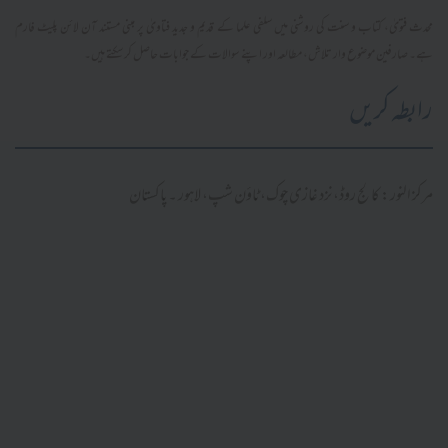
محدث فتویٰ، کتاب و سنت کی روشنی میں سلفی علما کے قدیم و جدید فتاویٰ پر مبنی مستند آن لائن پلیٹ فارم
ہے۔ صارفین موضوع وار تلاش، مطالعہ اور اپنے سوالات کے جوابات حاصل کر سکتے ہیں۔
رابطہ کریں
مرکز النور: کالج روڈ، نزد غازی چوک، ٹاؤن شپ، لاہور ۔ پاکستان