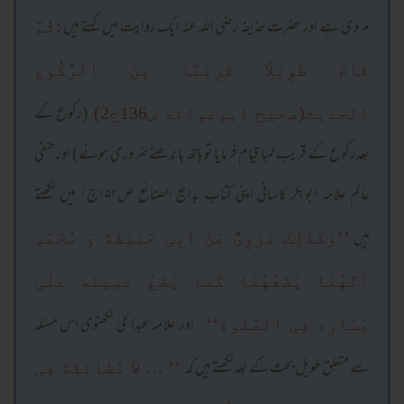
مروی ہے اور حضرت حذیفہ رضی اللہ عنہ ایک روایت میں کہتے ہیں
:ثُمَّ
قَامَ طَوِيْلاً قَرِيْبًا مِنَ الرُّکُوْعِ
(رکوع کے
الحديث(صحيح ابوعوانه ص136ج2)
بعد رکوع کے قریب لمبا قیام فرمایا تو ہاتھ باندھنے ضروری ہوئے) اور حنفی
عالم علامہ ابوبکر کاسانی اپنی کتاب بدایع الصنائع ص۱۵۲ج۱ میں لکھتے
ہیں
’’وَکَذٰلِکَ مَرْوِیٌّ عَنْ اَبِیْ حَنِيْفَةَ وَ مُحَمَّدٍ
اَنَّهُمَا يَضَعُهُمَا کَمَا يَضَعُ يَمِيْنَه عَلٰی
اور علامہ عبدالحی لکھنوی اس مسئلہ
يَسَارِه فِی الصَّلٰوةِ‘‘
سے متعلق طویل بحث کے بعد لکھتے ہیں کہ
’’ … لاَ مُضَائقَةَ فِی