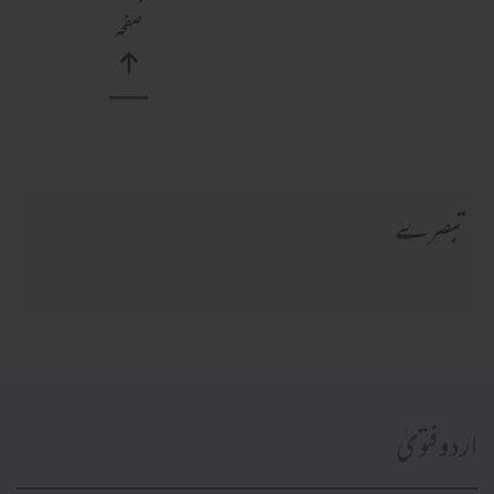
صفحہ
تبصرے
اردو فتویٰ