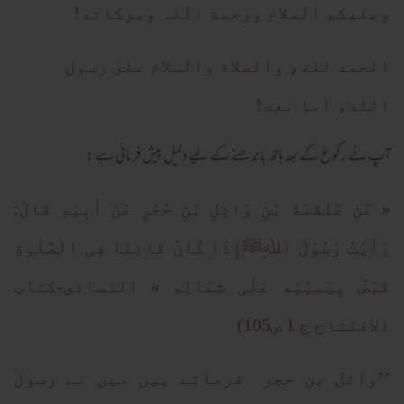
وعلیکم السلام ورحمة اللہ وبرکاته!
الحمد لله، والصلاة والسلام علىٰ رسول
الله، أما بعد!
آپ نے رکوع کے بعد ہاتھ باندھنے کے لیے دلیل پیش فرمائی ہے :
« عَنْ عَلْقَمَةَ بْنِ وَائِلِ بْنِ حُجْرٍ عَنْ أَبِيْهِ قَالَ:
رَأَيْتُ رَسُوْلَ اﷲِﷺإِذَا کَانَ قَائِمًا فِی الصَّلٰوةِ
قَبَضَ بِيَمِيْنِه عَلٰی شِمَالِه » النسائى-كتاب
الافتتاح ج 1 ص105)
’’وائل بن حجر فرماتے ہیں میں نے رسول