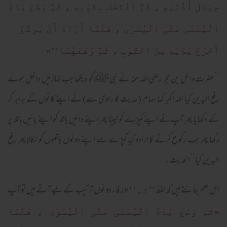
حِيَالَ أُذُنَيْهِ ، ثُمَّ الْتَحَفَ بِثَوْبِه ، ثُمَّ وَضَعَ يَدَهُ
الْيُمْنٰی عَلَی الْيُسْرٰی ، فَلَمَّا أَرَادَ أَنْ يَرْکَعَ
أَخْرَجَ يَدَيْهِ مِنَ الثَّوْبِ ، ثُمَّ رَفَعَهُمَا‘‘»
’’حضرت وائل بن حجر رضی اللہ عنہ نے نبیﷺ کو دیکھا جب نماز میں داخل ہوئے
رفع الیدین کیا اللہ اکبر کہا ہمام (حدیث کا راوی ہے) نے اپنے کانوں کے برابر کر
کے دکھایا پھر آپ نے اپنے کپڑے کو لپیٹا پھر اپنے دائیں ہاتھ کو اپنے بائیں ہاتھ پر
رکھا پھر جب رکوع کرنے کا ارادہ کیا کپڑے سے اپنے دونوں ہاتھوں کو نکالا پھر رفع
الیدین کیا‘‘الحدیث ۔
اہل علم جانتے ہیں کہ لفظ
اور فاء دونوں ترتیب کے لیے آتے ہیں تو آپ
’’ثم‘‘
«ثم وَضَعَ يَدَهُ الْيُمْنٰی عَلَی الْيُسْرٰی ، فَلَمَّا