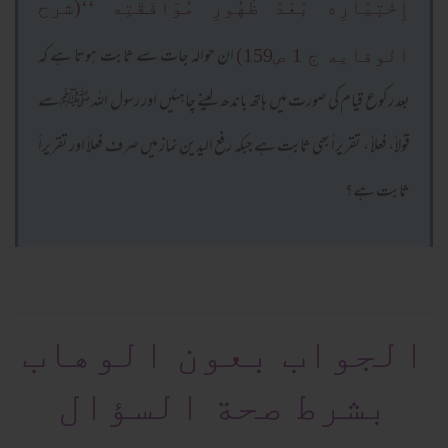
إِخْتِيَارِه بَعْدَ ظُهُورِ مُوَافَقَتِه ‘‘(شرح
ان حوالہ جات سے ثابت ہوتا ہے کہ
الوقايه ج 1 ص159)
بعد رکوع قیام کی صورت میں ہاتھ باندھ لینے چاہئیں اور رسول اللہ ﷺسے
قولاً، فعلاً ، تقریراً بھی ثابت ہے جبکہ رفع الیدین نماز میں صرف فعلاً اور تقریراً
ثابت ہے؟
الجواب بعون الوهاب
بشرط صحة السؤال