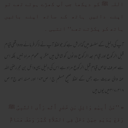
اللہ ﷺ کو دیکھا جب آپ کھڑے ہوتے تھے تو
اپنے دائیں ہاتھ کے ساتھ اپنے بائیں
ہاتھ کو پکڑتے تھے‘‘ انتہی ۔
آپ کی دلیل کے سلسلہ میں گذارش ہے کہ جو لفظ آپ نے ذکر فرمائے وہ واقعی قیام
قبل الرکوع اور قیام بعد الرکوع دونوں کو شامل ہیں مگر یہ عموم مراد نہیں بلکہ اس
سے صرف خاص قیام قبل الرکوع مراد ہے اس کی دلیل یہی وائل بن حجررضی اللہ
عنہ والی حدیث ہے جس کے لفظ صحیح مسلم ج۱ ص۱۷۳ اور مسند احمد ج۴ ص
۳۱۷،۳۱۸ میں یوں ہیں
« ’’عَنْ أَبِيْهِ وَائِلِ بْنِ حُجْرٍ أَنَّه رَأَی النَّبِیَّ ﷺ
رَفَعَ يَدَيْهِ حِيْنَ دَخَلَ فِی الصَّلاَةِ کَبَّرَ وَصَفَ هَمَامٌ