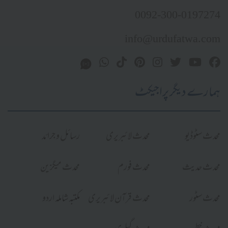
0092-300-0197274
info@urdufatwa.com
ہمارے دیگر پراجیکٹ
محدث سٹوڈیو
محدث لائبریری
رسائل و جرائد
محدث حدیث
محدث فورم
محدث میگزین
محدث سٹور
محدث قرآن لائبریری
مکتبہ شاملہ اردو