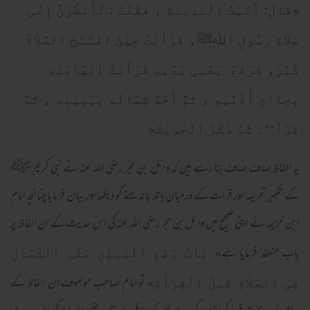
«قَالَ: أَتَيْتُ الْمَدِيْنَةَ ، فَقُلْتَ : لَأَنْظُرَنَّ إِلٰی
صَلاَةِ رَسُوْلِ اﷲِﷺ، فَرَأَيْتُ حِيْنَ افْتَتَحَ الصَّلاَةَ
کَبَّرَ، فَرَفَعَ يَعْنِیْ يَدَيْهِ فَرَأَيْتُ اِبْهَامَيْهِ
بِحِذَائِ أُذُنَيْهِ ، ثُمَّ أَخَذَ شِمَالَه بِيَمِيْنِه ، ثُمَّ
قَرَأَ‘‘۔ ثُمَّ ذَکَرَ الْحَدِيْثَ»
یہ الفاظ صاف صاف بتا رہے ہیں کہ وائل بن حجر رضی اللہ عنہ نے نبی کریم ﷺ
کے تکبیر تحریمہ اور قرأت کے درمیان ہاتھ باندھنے کو دیکھا اور بیان فرمایا چنانچہ امام
ابن خزیمہ نے اپنی صحیح میں وائل بن حجر رضی اللہ عنہ کی اس حدیث کے ان الفاظ پر
باب منعقد فرمایا ہے
« بَابُ وَضْعِ الْيَمِيْنِ عَلَی الشِّمَالِ
تو امام صاحب موصوف ان الفاظ کے
فِی الصَّلاَةِ قَبْلَ الْقِرْأَةِ»