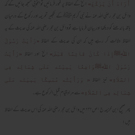
الخ کے الفاظ پر غور فرمائیں تو بخوبی سمجھ جائیں گے کہ
أَرَادَ أَنْ يَرْکَعَ»
وائل بن حجر رضی اللہ عنہ نے نبی کریمﷺ کے تکبیر تحریمہ اور رکوع کے درمیان
ہاتھ باندھنے کو دیکھا اور بیان فرمایا ہے تو وائل بن حجر رضی اللہ عنہ کی حدیث کے یہ
الفاظ دلالت کر رہے ہیں کہ ان کی حدیث کے الفاظ
«رَأَيْتُ رَسُوْلَ
الخ اور الفاظ
اﷲِﷺإِذَا کَانَ قَائِمًا قَبَضَ»
«رَأَيْتُ
رَسُوْلَ اﷲِﷺوَاضِعًا يَمِيْنَه عَلٰی شِمَالِه فِی
نیز الفاظ
الصَّلاَةِ»
« وَرَأَيْتُه مُمْسِکًا يَمِيْنَه عَلٰی
سے مراد قیام قبل الرکوع ہے۔
شِمَالِه فِی الصَّلاَةِ»
پھر صحیح ابن خزیمہ ج۱ص۲۴۲ میں وائل بن حجر رضی اللہ عنہ کی اس حدیث کے الفاظ
ہیں: