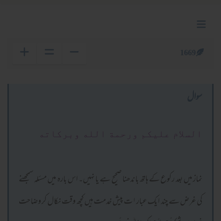
1669
سوال
السلام عليكم ورحمة الله وبركاته
نماز میں بعد رکوع کے ہاتھ باندھنا صحیح ہے یا نہیں۔ اس بارہ میں مسئلہ سمجھنے
کی غرض سے چند ایک عبار۱ت پیش خدمت ہیں کچھ وقت نکال کر وضاحت