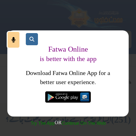
Fatwa Online
is better with the app
Download Fatwa Online App for a
اجتماعی نظام
معاشرتی نظام
کتب فتاوی
better user experience.
زنا و فحاشی
فتاوی دار السلام
(251)ایسا طریقہ جس سے عادت سریہ چھوٹ جائے؟
OR
Try The App
Continue On The Web