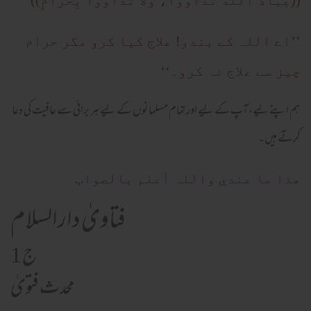
((عِبَادَ الله تَداووا، ولا تداووا بِحَرَامٍ))
’’اے اللہ کے بندو! علاج کیا کرو مگر حرام
چیز سے علاج نہ کرو۔‘‘
ہم اپنے لیے، آپ کے لیے اور تمام مسلمانوں کے لیے ہر برائی سے عافیت کی دعا
کرتے ہیں۔
ھذا ما عندي واللہ أعلم بالصواب
فتاویٰ دارالسلام
ج 1
محدث فتویٰ