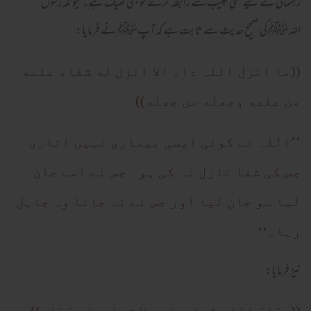
رہنمائی کے لیے کسی طبیب سے رابطہ کرے تو بھی ٹھیک ہے۔ کیونکہ رسول
اللہﷺ کی صحیح حدیث سے ثابت ہے کہ آپﷺ نے فرمایا:
((ما انزل اللہ داء الا انزل له شفاء علمه
من علمه وجھله من جھله))
’’اللہ نے کوئی ایسی بیماری نہیں اتاری
جس کی شفا نازل نہ کی ہو۔ جس نے اسے جان
لیا سو جان لیا اور جس نے نہ جانا وہ جاہل
رہا۔‘‘
نیز فرمایا: