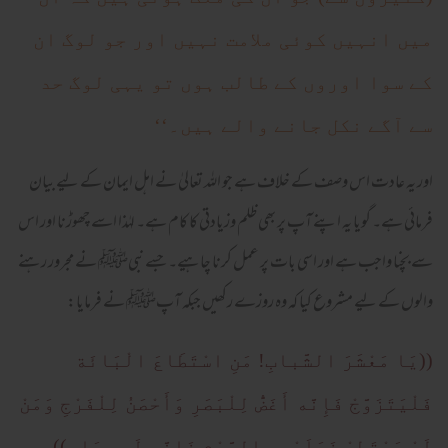
میں انہیں کوئی ملامت نہیں اور جو لوگ ان
کے سوا اوروں کے طالب ہوں تو یہی لوگ حد
سے آگے نکل جانے والے ہیں۔‘‘
اور یہ عادت اس وصف کے خلاف ہے جو اللہ تعالیٰ نے اہل ایمان کے لیے بیان
فرمائی ہے۔ گویا یہ اپنے آپ پر بھی ظلم وزیادتی کا کام ہے۔ لہٰذا اسے چھوڑنا اور اس
سے بچنا واجب ہے اور اسی بات پر عمل کرنا چاہیے۔ جسے نبیﷺ نے مجرور رہنے
والوں کے لیے مشروع کیا کہ وہ روزے رکھیں جبکہ آپﷺ نے فرمایا:
((یَا مَعْشَرَ الشَّبابِ! مَنِ اسْتَطَاعَ الْبَائَة
فَلْیَتَزَوَّجْ فَإِنَّه أَغَضُّ لِلْبَصَرِ وَأَحْصَنُ لِلْفَرْجِ وَمَنْ
لَمْ یَسْتَطِعْ فَعَلَیْه بِالصَّوْمِ فَإِنَّه لَه وِجَاء))