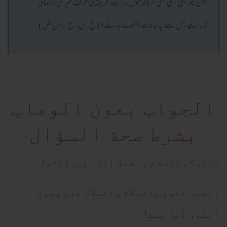
لیکن پھر بھی کبھی کبھی کر لیتا ہوں۔ ایسے طریقہ کی طرف میری رہنمائی
فرمائیے جس سے یہ عادت چھوٹ جائے؟ (خ۔ن۔ع۔الریاض)
الجواب بعون الوهاب
بشرط صحة السؤال
وعلیکم السلام ورحمة اللہ وبرکاته!
الحمد لله، والصلاة والسلام علىٰ رسول
الله، أما بعد!