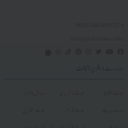
0092-300-0197274
info@urdufatwa.com
ہمارے دیگر پراجیکٹ
محدث سٹوڈیو
محدث لائبریری
رسائل و جرائد
محدث حدیث
محدث فورم
محدث میگزین