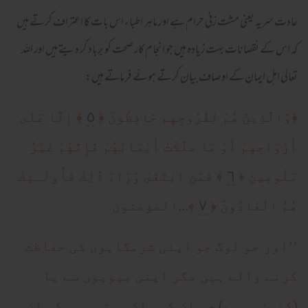
عادت سریہ یعنی مشت زنی حرام ہے اور ماہر اطباء اس بات کا اعتراف کرتے ہیں
کہ اس کے نقصانات بہت زیادہ ہیں جو انجام کار صحت کو برباد کر دیتے ہیں اور اللہ
تعالیٰ اہل ایمان کے اوصاف بیان کرتے ہوئے فرماتے ہیں:
٥
﴿وَالَّذِينَ هُمْ لِفُرُوجِهِمْ حَافِظُونَ ﴿
﴾ إِلَّا عَلَىٰ
أَزْوَاجِهِمْ أَوْ مَا مَلَكَتْ أَيْمَانُهُمْ فَإِنَّهُمْ غَيْرُ
٦
مَلُومِينَ ﴿
﴾ فَمَنِ ابْتَغَىٰ وَرَاءَ ذَٰلِكَ فَأُولَـٰئِكَ
٧
هُمُ الْعَادُونَ ﴿
﴾...المؤمنون
’’اور جو لوگ جو اپنی شرمگاہوں کی حفاظت
کرنے والے ہیں مگر اپنی بیویوں سے یا
(کنیزوں سے) جو ان کی ملک ہوتی ہیں کہ ان