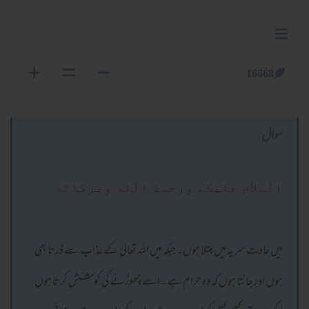
16668
سوال
السلام عليكم ورحمة الله وبركاته
میں عادت سریہ میں مبتلا ہوں۔ جبکہ میں اللہ تعالیٰ کے عذاب سے ڈرتا بھی
ہوں اور جانتا ہوں کہ وہ حرام ہے۔ اسے چھوڑنے کی کوشش کرتا ہوں