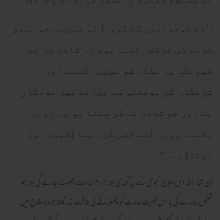
’’اے نوجوانوں کے گروہ! تم میں سے جو بیوی
کرنے کی طاقت رکھتا ہو، وہ شادی کر لے
کیونکہ یہ نگاہ کو نیچی رکھنے اور
شرمگاہ کو بدفعلی سے بچانے میں مددگار
ہے اور جو شادی نہ کر سکتا ہو وہ روزہ
رکھے۔ روزہ اسے خصی کر دیتا (شہوت توڑ
دیتا) ہے۔‘‘
ان شاء اللہ اس علاج نبوی سے یہ گندی اور حرام عادت چھوٹ جائے گی اور جو
شخص روزے کی یا اس خبیث عادت کو چھوڑنے کی طاقت نہ رکھتا ہو وہ علاج میں