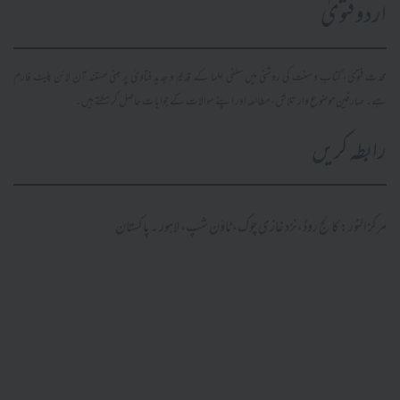
اردو فتویٰ
محدث فتویٰ، کتاب و سنت کی روشنی میں سلفی علما کے قدیم و جدید فتاویٰ پر مبنی مستند آن لائن پلیٹ فارم
ہے۔ صارفین موضوع وار تلاش، مطالعہ اور اپنے سوالات کے جوابات حاصل کر سکتے ہیں۔
رابطہ کریں
مرکز النور: کالج روڈ، نزد غازی چوک، ٹاؤن شپ، لاہور ۔ پاکستان