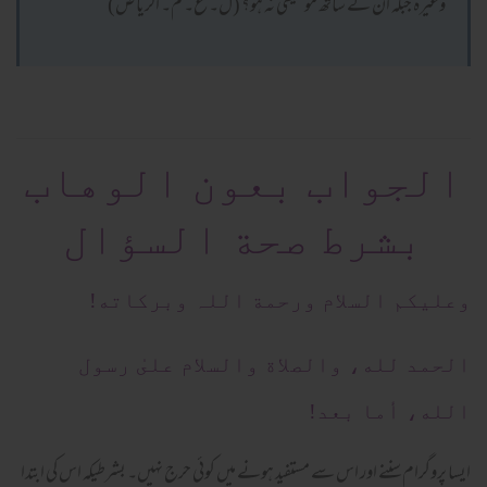
وغیرہ جبکہ ان کے ساتھ موسیقی نہ ہو؟ (ل۔ ع۔ م۔ الریاض)
الجواب بعون الوهاب
بشرط صحة السؤال
وعلیکم السلام ورحمة اللہ وبرکاته!
الحمد لله، والصلاة والسلام علىٰ رسول
الله، أما بعد!
ایسا پروگرام سننے اور اس سے مستفید ہونے میں کوئی حرج نہیں۔ بشرطیکہ اس کی ابتدا