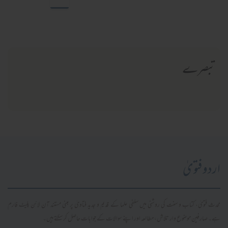
تبصرے
اردو فتویٰ
محدث فتویٰ، کتاب و سنت کی روشنی میں سلفی علما کے قدیم و جدید فتاویٰ پر مبنی مستند آن لائن پلیٹ فارم
ہے۔ صارفین موضوع وار تلاش، مطالعہ اور اپنے سوالات کے جوابات حاصل کر سکتے ہیں۔