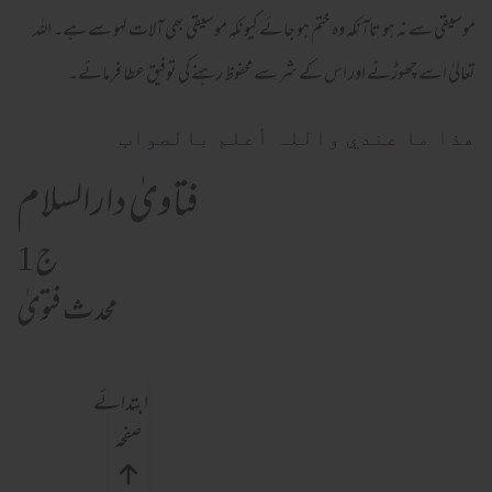
موسیقی سے نہ ہو تاآنکہ وہ ختم ہو جائے کیونکہ موسیقی بھی آلات لہو سے ہے۔ اللہ
تعالیٰ اسے چھوڑنے اور اس کے شر سے محفوظ رہنے کی توفیق عطا فرمائے۔
ھذا ما عندي واللہ أعلم بالصواب
فتاویٰ دارالسلام
ج 1
محدث فتویٰ
ابتدائے
صفحہ