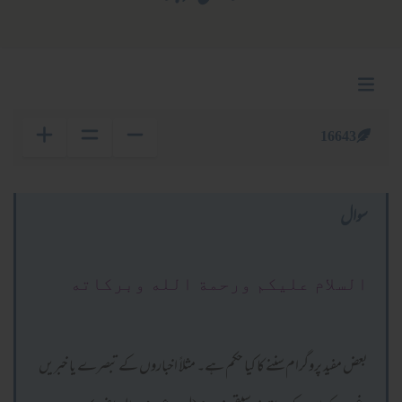
16643
سوال
السلام عليكم ورحمة الله وبركاته
بعض مفید پروگرام سننے کا کیا حکم ہے۔ مثلاً اخباروں کے تبصرے یا خبریں