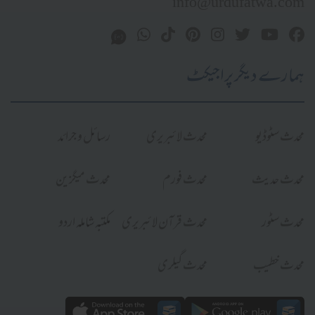
info@urdufatwa.com
ہمارے دیگر پراجیکٹ
محدث سٹوڈیو
محدث لائبریری
رسائل و جرائد
محدث حدیث
محدث فورم
محدث میگزین
محدث سٹور
محدث قرآن لائبریری
مکتبہ شاملہ اردو
محدث خطیب
محدث گیلری