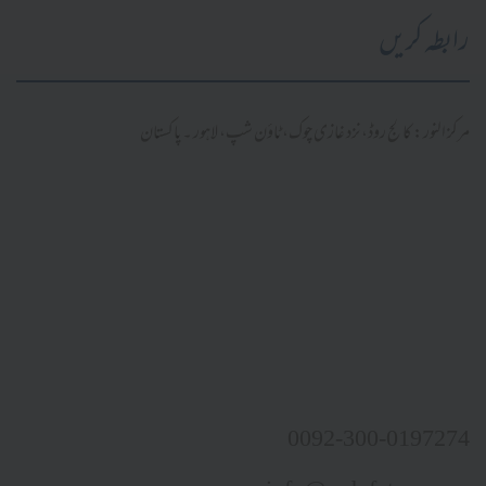
رابطہ کریں
مرکز النور: کالج روڈ، نزد غازی چوک، ٹاؤن شپ، لاہور ۔ پاکستان
0092-300-0197274