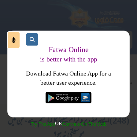
Fatwa Online
is better with the app
Download Fatwa Online App for a
اجتماعی نظام
معاشرتی نظام
کتب فتاوی
better user experience.
موسیقی
فتاوی دار السلام
(248)ایسے مفید پروگرام سننے کا کیا حکم ہے، جن میں
OR
Try The App
Continue On The Web
موسیقی نہ ہو؟