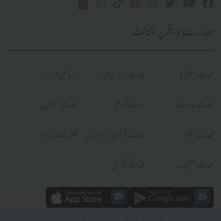
ہمارے دیگر پراجیکٹ
محدث سٹوڈیو
محدث لائبریری
رسائل و جرائد
محدث حدیث
محدث فورم
محدث میگزین
محدث سٹور
محدث قرآن لائبریری
مکتبہ شاملہ اردو
محدث خطیب
محدث گیلری