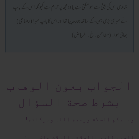
شادی اس کی بیٹی سے ہو سکتی ہے یا وہ مجھ پر حرام ہے کیونکہ اس کے باپ
نے میری بڑی بہن کے ساتھ دودھ پیا تھا اور اس کا باپ میرا (رضاعی)
بھائی ہوا۔ (مطاعن۔ غ۔ الریاض)
الجواب بعون الوهاب
بشرط صحة السؤال
وعلیکم السلام ورحمة اللہ وبرکاته!
الحمد لله، والصلاة والسلام علىٰ رسول