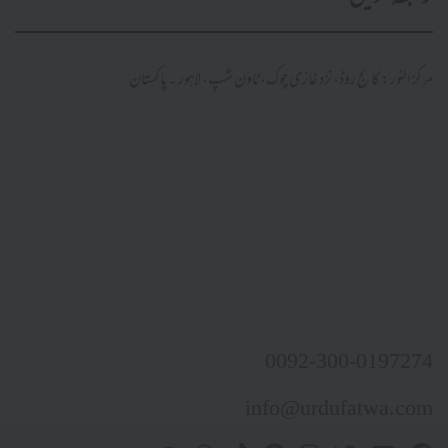
مرکز النور: کالج روڈ، نزد غازی چوک، ٹاؤن شپ، لاہور ۔ پاکستان
0092-300-0197274
info@urdufatwa.com