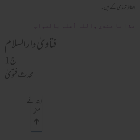
الفاظ ترمذی کے ہیں۔
ھذا ما عندي واللہ أعلم بالصواب
فتاویٰ دارالسلام
ج 1
محدث فتویٰ
ابتدائے
صفحہ