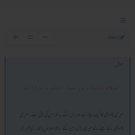
16613
سوال
السلام عليكم ورحمة الله وبركاته
میری پھوپھی کا ایک بیٹا ہے اور اس کے ساتھ اس کی بیٹی ہے۔ میری
پھوپھی کے بیٹے نے میری بڑی بہن کے ساتھ دودھ پیا تھا۔ کیا میری