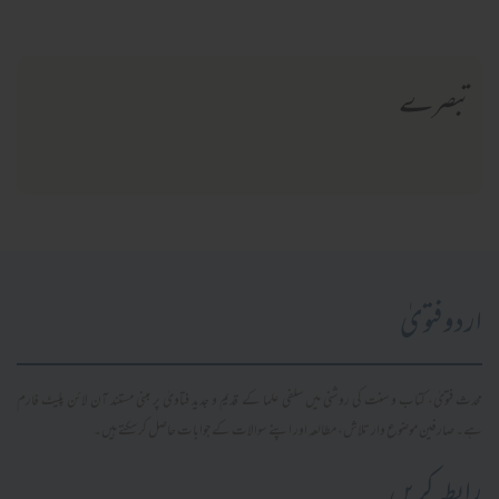
تبصرے
اردو فتویٰ
محدث فتویٰ، کتاب و سنت کی روشنی میں سلفی علما کے قدیم و جدید فتاویٰ پر مبنی مستند آن لائن پلیٹ فارم
ہے۔ صارفین موضوع وار تلاش، مطالعہ اور اپنے سوالات کے جوابات حاصل کر سکتے ہیں۔
رابطہ کریں