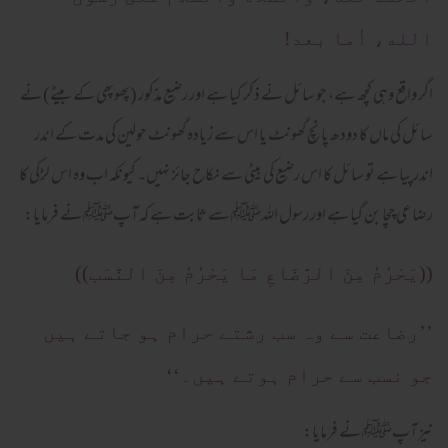
الله، أما بعد!
اگر واقع وہی کچھ ہے، جو سائل نے ذکر کیا ہے اور رضیع مذکور (پھوپھی کے بیٹے) نے
سائل کی ماں کا دودھ پانچ گھونٹ یا اس سے زیادہ گھونٹ حولین کی مدت کے اندر
اندر پیا ہے تو سائل کا اس رضیع کی بیٹی سے نکاح جائز نہیں۔ کیونکہ اب وہ اس لڑکی کا
رضاعی چچا بن گیا ہے اور رسول اللہﷺ سے ثابت ہے کہ آپﷺ نے فرمایا:
((یَحْرُمُ مِنَ الرَّضَاعِ مَا یَحْرُمُ مِنَ النَّسَب))
’’رضاعت سے وہ سب رشتے حرام ہو جاتے ہیں
جو نسب سے حرام ہوتے ہیں۔‘‘
نیز آپﷺ نے فرمایا: