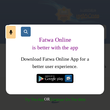
Fatwa Online
is better with the app
Download Fatwa Online App for a
معاملات
طلاق
رضاعت
کتب فتاوی
فتاوی دار السلام
better user experience.
(228)رضاعت كا مسئلہ پھوپھو کے دودھ کے حوالہ
سے
OR
Try The App
Continue On The Web