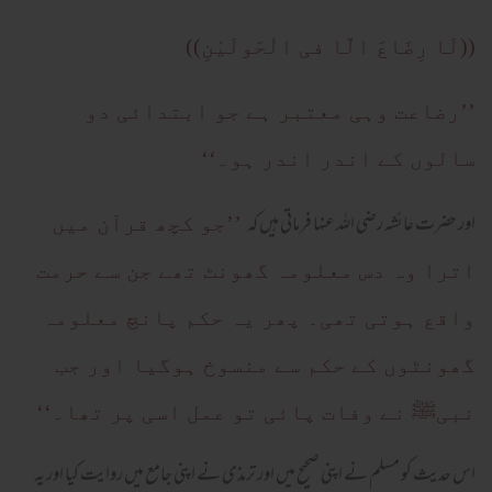
((لَا رِضَاعَ الَّا فی الْحَولَیْنِ))
’’رضاعت وہی معتبر ہے جو ابتدائی دو
سالوں کے اندر اندر ہو۔‘‘
اور حضرت عائشہ رضی اللہ عنہا فرماتی ہیں کہ
’’جو کچھ قرآن میں
اترا وہ دس معلومہ گھونٹ تھے جن سے حرمت
واقع ہوتی تھی۔ پھر یہ حکم پانچ معلومہ
گھونٹوں کے حکم سے منسوخ ہوگیا اور جب
نبیﷺ نے وفات پائی تو عمل اسی پر تھا۔‘‘
اس حدیث کو مسلم نے اپنی صحیح میں اور ترمذی نے اپنی جامع میں روایت کیا اور یہ