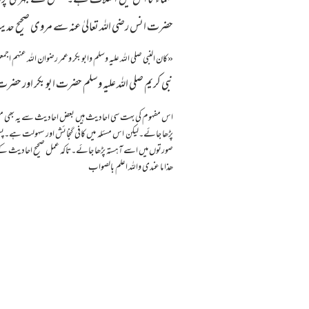
علماء کا اس میں اختلاف ہے۔ بعض نے جہری پڑھنے 
حضرت انس رضی اللہ تعالیٰ عنہ سے مروی صحیح 
«كان النبي صلي الله عليه وسلم وابو بكر وعمر رضوان الله عنهم اجمع
نبی کریم صلی اللہ علیہ وسلم حضرت ابو بکر اور حضرت ع
اس مفہوم کی بہت سی احادیث ہیں بعض احادیث سے یہ بھی معلوم 
پڑھا جائے۔لیکن اس مسئلہ میں کافی گنجائش اور سہولت ہے۔پس ا
صورتوں میں اسے آہستہ پڑھا جائے۔تاکہ عمل صحیح احادیث کے مطا
ھذا ما عندی واللہ اعلم بالصواب