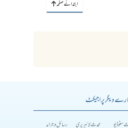
ابتدائے صفحہ
رے دیگر پراجیکٹ
ث سٹوڈیو
محدث لائبریری
رسائل و جرائد