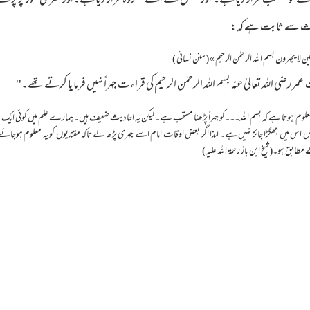
کو مستحب قرار دیا ہے۔ اور بعض نے اسے مکروہ قرار دیا ہے۔اور سری طور پر پڑھنے کو 
حدیث سے ثابت ہے کہ:
ين لا يجهرون بسم الله الرحمٰن الرحيم »(سنن نسائي )
مر رضی اللہ تعالیٰ عنہ بسم اللہ الرحمٰن الرحیم کی قراءت جہراً نہیں فرمایا کرتے تھے۔''
ہوتا ہے کہ بسم اللہ۔۔۔کو جہراً پڑھنا مستحب ہے۔ لیکن یہ احادیث ضعیف ہیں۔ ہمارے علم میں کوئی ایک صحیح 
س میں جھگڑا جائز نہیں ہے۔ لہذا اگر بعض اوقات امام اسے جہری پڑھ لے تاکہ مقتدیوں کو یہ معلوم ہوجائے کہ
بق ہو۔(شیخ ابن باز رحمۃ اللہ علیہ )