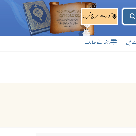
آواز سے سرچ کریں
 میں
رہنمائے صارف