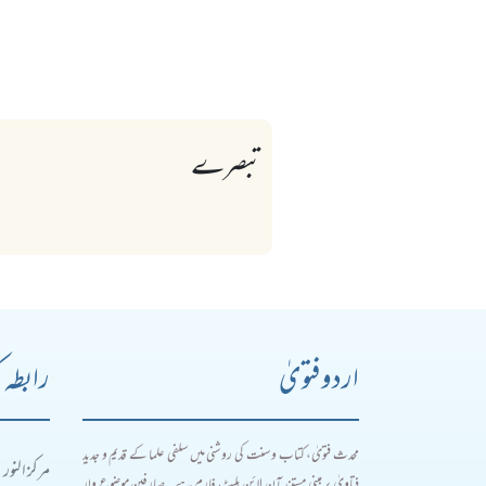
تبصرے
اردو فتویٰ
رابطہ 
محدث فتویٰ، کتاب و سنت کی روشنی میں سلفی علما کے قدیم و جدید
مرکز النور
فتاویٰ پر مبنی مستند آن لائن پلیٹ فارم ہے۔ صارفین موضوع وار