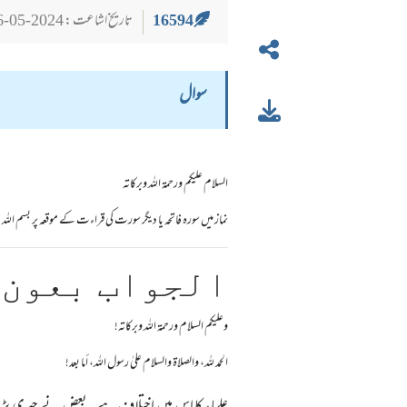
16594
تاریخ اشاعت : 2024-05-26
سوال
السلام عليكم ورحمة الله وبركاته
نماز میں سورہ فاتحہ یا دیگر سورت کی قراءت کے موقعہ پر بسم ا
الجواب بعون 
وعلیکم السلام ورحمة الله وبرکاته!
الحمد لله، والصلاة والسلام علىٰ رسول الله، أما بعد!