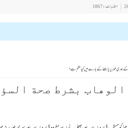
مشاہدات : 1867
للہ کے جہری طور پر پڑھنے کے بارے میں کیا حکم ہے؟
الوهاب بشرط صحة السؤ