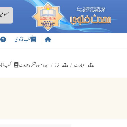
کتب فتاوی
س
عبادات
نماز
سجدہ سہو وشکر وتلاوت
کتب فتا