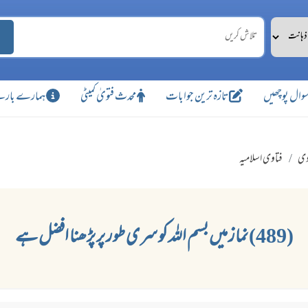
وال پوچھیں
تازہ ترین جوابات
محدث فتویٰ کمیٹی
ہمارے بارے
وی
فتاوی اسلامیہ
(489) نماز میں بسم اللہ کو سری طور پر پڑھنا افضل ہے