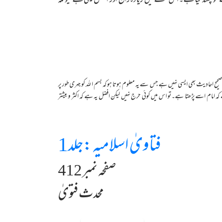
پسند کیا ہے۔اس مسئلے میں زیادہ راحج اور افضل یہی ہے کیونکہ
احادیث بھی ایسی نہیں ہے جس سے یہ معلوم ہوتا ہو کہ بسم ا للہ کو جہری طور پر
 امام اسے پڑھتا ہے۔تو اس میں کوئی حرج نہیں لیکن افضل یہ ہے کہ اکثر و بیشتر
فتاویٰ اسلامیہ :جلد1
صفحہ نمبر 412
محدث فتویٰ