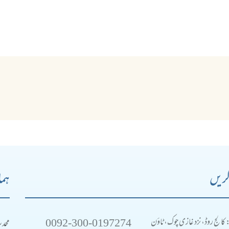
کریں
ہما
0092-300-0197274
محد
: کالج روڈ، نزد غازی چوک، ٹاؤن