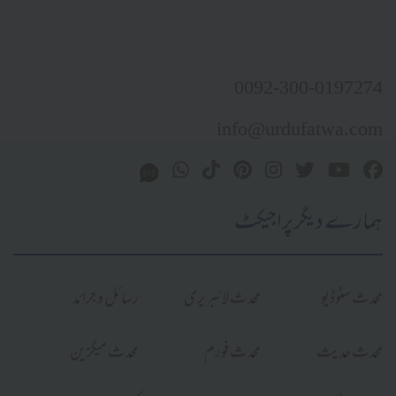
0092-300-0197274
info@urdufatwa.com
ہمارے دیگر پراجیکٹ
محدث سٹوڈیو
محدث لائبریری
رسائل و جرائد
محدث حدیث
محدث فورم
محدث میگزین