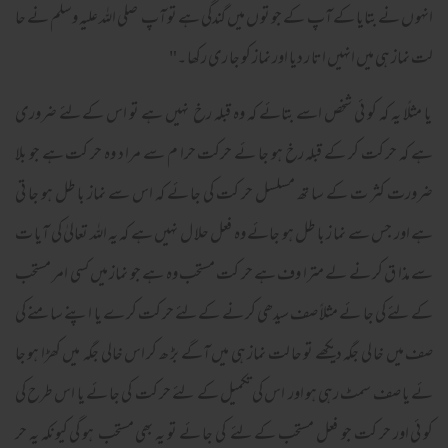
انہو ں نے بتایا کے آپ کے جو تو ں میں گندگی ہے تو آپ صلی اللہ علیہ وسلم نے حا
لت نماز ہی میں انہیں اتا ر دیا اور نماز کو جا ری رکھا ۔"
یا مثلًا یہ کہ کو ئی شخص اسے بتائے کہ وہ قبلہ رخ نہیں ہے تو اس کےلئے ضروری
ہے کہ حر کت کر کے قبلہ رخ ہو جا ئے حرکت حرا م سے مرا د وہ حر کت ہے جو بلا
ضرورت کثر ت کے سا تھ مسلسل حر کت کی جا ئے کہ اس سے نماز با طل ہو جا تی
ہے اور جس سے نما ز با طل ہو جائے وہ فعل حلا ل نہیں ہے کہ یہ اللہ تعالیٰ کی آیا ت
سے مذا ق کر نے لے مترا وف ہے حر کت مستحب وہ ہے جو نماز میں کسی امر مستحب
کے لئے کی جا ئے مثلاً صف سیدھی کر نے کےلئے حر کت کر ے یا اپنے سامنے کی
صف میں خا لی جگہ دیکھے تو حا لت نماز ہی میں آگے بڑ ھ کر اس خالی جگہ میں کھڑا ہو جا
ئے یا صف سمٹ رہی ہو اور اس کی تکمیل کے لئے حر کت کی جا ئے یا اس طرح کی
کو ئی اور حر کت جو فعل مستحب کے لئے کی جا ئے تو یہ بھی مستحب ہو گی کیونکہ یہ حر