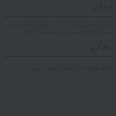
اردو فتویٰ
محدث فتویٰ، کتاب و سنت کی روشنی میں سلفی علما کے قدیم و جدید فتاویٰ پر مبنی مستند آن لائن پلیٹ فارم
ہے۔ صارفین موضوع وار تلاش، مطالعہ اور اپنے سوالات کے جوابات حاصل کر سکتے ہیں۔
رابطہ کریں
مرکز النور: کالج روڈ، نزد غازی چوک، ٹاؤن شپ، لاہور ۔ پاکستان