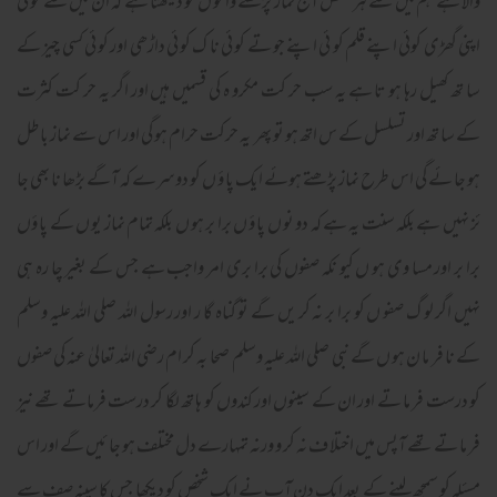
والا ہے ہم میں سے ہر شخص آج نماز پڑھنے وا لو ں کو دیکھتا ہے کہ ان میں سے کو ئی
اپنی گھڑی کوئی اپنے قلم کو ئی اپنے جو تے کو ئی نا ک کو ئی داڑھی اور کو ئی کسی چیز کے
سا تھ کھیل رہا ہو تا ہے یہ سب حر کت مکرو ہ کی قسمیں ہیں اور اگر یہ حر کت کثرت
کے سا تھ اور تسلسل کے س اتھ ہو تو پھر یہ حرکت حرام ہو گی اور اس سے نماز با طل
ہو جا ئے گی اس طرح نماز پڑھتے ہوئے ایک پا ؤ ں کو دوسرے کہ آگے بڑھا نا بھی جا
ئز نہیں ہے بلکہ سنت یہ ہے کہ دو نو ں پا ؤ ں برا بر ہو ں بلکہ تمام نماز یو ں کے پا ؤں
برا بر اور مسا وی ہو ں کیو نکہ صفوں کی برا بری امر واجب ہے جس کے بغیر چا رہ ہی
نہیں اگر لو گ صفو ں کو برا بر نہ کر یں گے تو گناہ گا ر اور رسول اللہ صلی اللہ علیہ وسلم
کے نا فر ما ن ہو ں گے نبی صلی اللہ علیہ وسلم صحا بہ کر ام رضی اللہ تعالیٰ عنہ کی صفوں
کو درست فر ما تے اور ان کے سینوں اور کندوں کو ہا تھ لگا کر درست فرماتے تھے نیز
فر ما تے تھے آپس میں اختلا ف نہ کر و ورنہ تمہارے دل مختلف ہو جا ئیں گے اور اس
مسئلہ کو سمجھ لینے کے بعد ایک دن آپ نے ایک شخص کو دیکھا جس کا سینہ صف سے