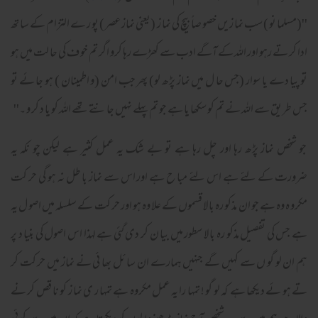
''(مسلما نو ) سب نما زیں خصو صاً بیچ کی نما ز (یعنی نماز عصر ) پو ر ے التزام کے سا تھ
ادا کر تے رہو اور اللہ کے آگے ادب سے کھڑے رہا کرو اگر تم خو ف کی حا لت میں ہو
تو پیا دے یا سوار (جس حا ل میں نماز پڑھ لو) پھر جب امن (و اطمینان ) ہو جا ئے تو
جس طر یق سے اللہ نے تم کو سکھا یا ہے جو تم پہلے نہیں جا نتے تھے اللہ کو یا د کر و ۔''
جو شخص نماز پڑھ رہا اور چل رہا ہے تو بے شک یہ عمل کثیر ہے لیکن چو نکہ یہ
ضرورت کے لئے ہے اس لئے مبا ح ہے اور اس سے نماز با طل نہ ہو گی حر کت
مکرو ہ وہ ہے جو ان مذکو رہ با لا قسموں کے علا وہ ہو اور حر کت کے سلسلہ میں اصو ل یہ
ہے جس کی تفصیل مذکو رہ با لا سطور میں بیا ن کر دی گئی ہے لہذا اس اصول کی بنیا د پر
ہم ان لو گو ں سے کہیں گے جنہیں ہمارے ان سا ئل بھا ئی نے نماز میں حر کت کر
تے ہو ئے دیکھا ہے کہ لو گو ! تمہا را یہ عمل مکروہ ہے تمہا ر ی نما ز کو نا قص کر نے