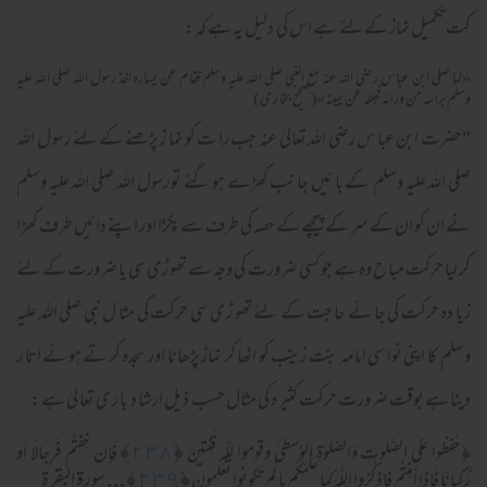
کت تکمیل نماز کےلئے ہے اس کی دلیل یہ ہے کہ :
«لما صلي ابن عباس رضي الله عنه مع النبي صلي الله عليه وسلم فقام عن يساره اخذ رسول الله صلي الله عليه
وسلم براسه من ورائه فجعله عن يمينه»(صحیح بخا ر ی )
"حضرت ابن عبا س رضی اللہ تعالیٰ عنہ جب را ت کو نما ز پڑھنے کے لئے رسو ل اللہ
صلی اللہ علیہ وسلم کے با ئیں جا نب کھڑے ہو گئے تو رسول اللہ صلی اللہ علیہ وسلم
نے ان کو ان کے سر کے پیچھے کے حصہ کی طرف سے پکڑا اور اپنے دائیں طرف کھڑا
کر لیا حرکت مبا ح وہ ہے جو کسی ضرورت کی وجہ سے تھو ڑی سی یا ضرورت کے لئے
زیا دہ حرکت کی جا ئے حا جت کے لئے تھو ڑ ی سی حرکت کی مثا ل نبی صلی اللہ علیہ
وسلم کا اپنی نوا سی امامہ بنت زینب کو اٹھا کر نماز پڑھانا اور سجدہ کر تے ہو ئے اتا ر
دینا ہے بوقت ضرورت حرکت کثیر ہ کی مثال حسب ذیل ارشا د با ر ی تعا لیٰ ہے :
﴾
٢٣٨
﴿
﴿
حـٰفِظوا عَلَى الصَّلَو‌ٰتِ وَالصَّلو‌ٰةِ الوُسطىٰ وَقوموا لِلَّهِ قـٰنِتينَ
فَإِن خِفتُم فَرِجالًا أَو
﴿
٢٣٩
﴾... سورة البقرة
رُكبانًا فَإِذا أَمِنتُم فَاذكُرُوا اللَّهَ كَما عَلَّمَكُم ما لَم تَكونوا تَعلَمونَ