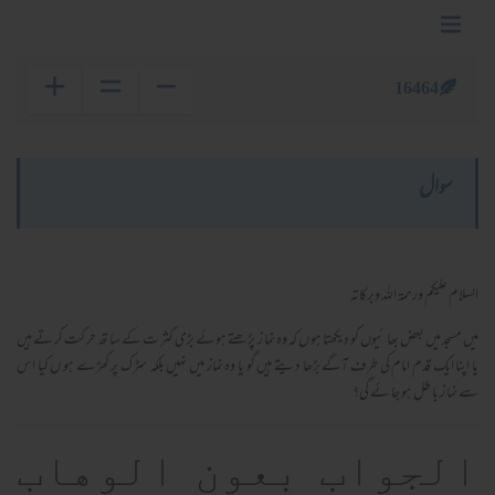
16464
سوال
السلام عليكم ورحمة الله وبركاته
میں مسجد میں بعض بھا ئیوں کو دیکھتا ہو ں کہ وہ نما ز پڑھتے ہوئے بڑی کثر ت کے سا تھ حر کت کر تے ہیں
یا اپنا ایک قدم امام کی طرف آگے بڑھا دیتے ہیں گو یا وہ نماز میں نہیں بلکہ سڑک پر کھڑے ہو ں کیا اس
سے نما ز با طل ہو جا ئے گی؟
الجواب بعون الوهاب