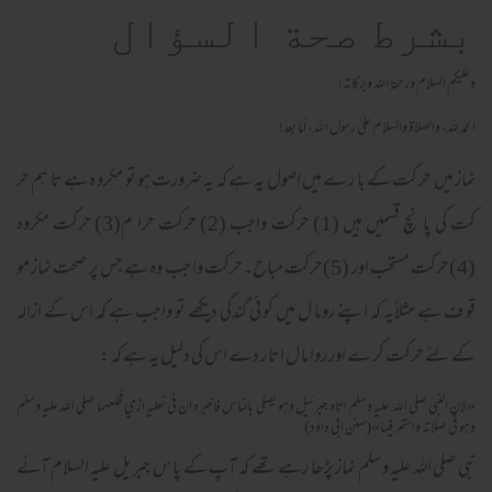
بشرط صحة السؤال
وعلیکم السلام ورحمة الله وبرکاته!
الحمد لله، والصلاة والسلام علىٰ رسول الله، أما بعد!
نماز میں حر کت کے با ر ے میں اصول یہ ہے کہ یہ ضرورت ہو تو مکرو ہ ہے تا ہم حر
کت کی پا نچ قسمیں ہیں (1) حرکت واجب (2) حرکت حرا م(3) حرکت مکروہ
(4)حرکت مستحب اور (5)حرکت مباح۔حرکت وا جب وہ ہے جس پر صحت نماز مو
قو ف ہے مثلاًیہ کہ اپنے روما ل میں کو ئی گندگی دیکھے تو واجب ہے کہ اس کے ازالہ
کے لئے حرکت کر ے اور روا ما ل اتا ر دے اس کی دلیل یہ ہے کہ :
«لان النبي صلي الله عليه وسلم اتاه جبرئيل وهو يصلي بالناس فاخبره ان في نعليه ازي فخلعهما صلي الله عليه وسلم
وهو في صلاته واستمر فيها»(سنن ابی داؤد)
نبی صلی اللہ علیہ وسلم نماز پڑھا رہے تھے کہ آپ کے پا س جبر یل علیہ السلام آئے