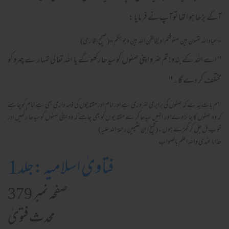
آگے بڑھا ہو ا تھا تو آپ نے فرمایا :
«عبادالله لتسون بين صفوفكم او ليخالفن الله بين وجوهكم»(صحیح بخا ر ی)
" اے اللہ کے بندو! تم ضرو اپنی صفوں کو سیدھا رکھو گے یا اللہ تعا لیٰ تمہا ر ے چہرو کو
مختلف کر دے گا ۔''
اہم با ت یہ ہے کہ صفوں کی برابری ضروری ہے اور امام اور مقتدیوں کی ذمہ داری بھی ہے امام کو چاہئے
کہ وہ صفوں کا جا ئز ہ لے اور انہیں سیدھا کر ے مقتد یو ں کو بھی چاہئے کہ وہ اپنی صفوں کو سیدھا رکھیں اور
خو ب مل جل کر کھڑے ہو ں ۔(شیخ ابن عثیمین رحمۃ اللہ علیہ )
ھذا ما عندی واللہ اعلم بالصواب
فتاویٰ اسلامیہ :جلد1
صفحہ نمبر 379
محدث فتویٰ