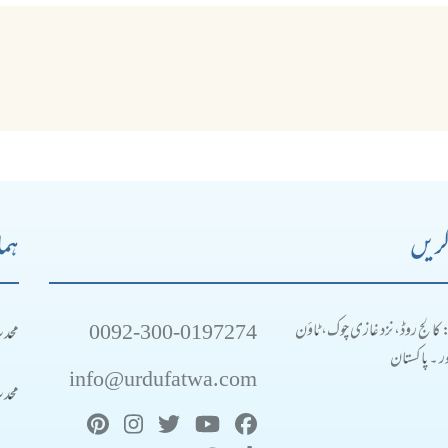
کریں
ہما
0092-300-0197274
محد
: کالج روڈ، نزد غازی چوک، ٹاؤن
 ۔ پاکستان
info@urdufatwa.com
محد