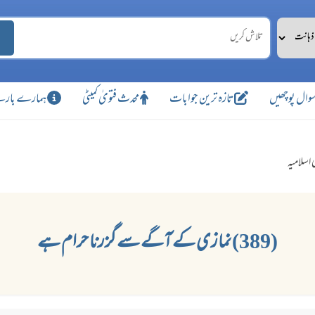
وال پوچھیں
تازہ ترین جوابات
محدث فتویٰ کمیٹی
ہمارے بارے
 اسلامیہ
(389) نمازی کے آگے سے گزرنا حرام ہے