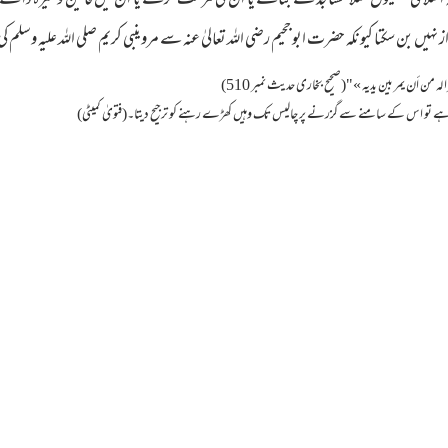
اسلامی سکیموں مثلاً مساجد کے بنانے یا ان کی مرمت کرنے یا ان میں قالین وغیرہ
 بن سکتا کیونکہ حضرت ابو جحیم رضی اللہ تعالیٰ عنہ سے مروینبی کریم صلی اللہ علیہ وسل
له من أن يمر بين يديه ‏»"‏‏(صحیح بخاری حدیث نمبر 510)
ناہ ہے تو اس کے سامنے سے گزرنے پر چالیس تک وہیں کھڑے رہنے کو ترجیح دیتا۔(فتویٰ کمیٹی)