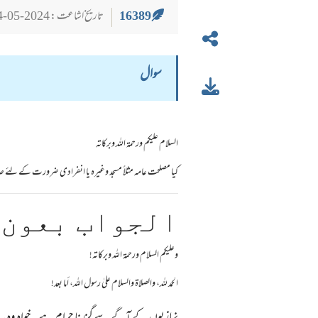
16389
تاریخ اشاعت : 2024-05-24
سوال
السلام عليكم ورحمة الله وبركاته
کیا مصلحت عامہ مثلاً مسجد وغیرہ یا انفرادی ضرورت کے لئ
الجواب بعون 
وعلیکم السلام ورحمة الله وبرکاته!
الحمد لله، والصلاة والسلام علىٰ رسول الله، أما بعد!