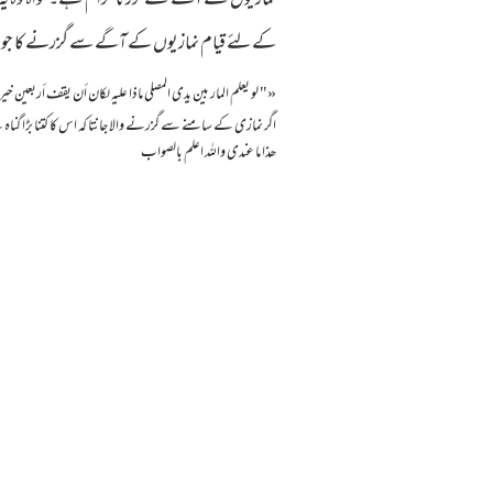
نمازیوں کے آگے سےگزرنا حرام ہے۔خواہ وہ یہ 
کےلئے قیام نمازیوں کے آگے سے گزرنے کا جواز نہیں
«‏"‏ لو يعلم المار بين يدى المصلي ماذا عليه لكان أن يقف أربعين خيرا 
اگر نمازی کے سامنے سے گزرنے والا جانتا کہ اس کا کتنا بڑا گ
ھذا ما عندی واللہ اعلم بالصواب