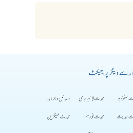
رے دیگر پراجیکٹ
ث سٹوڈیو
محدث لائبریری
رسائل و جرائد
ث حدیث
محدث فورم
محدث میگزین