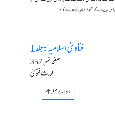
 ڈالنے کے لئے صدقات جمع کرنے کےلئے ہو۔اس طرح کے فعل خیر
م کی اس حدیث کے عموم کا یہی تقاضا ہے کہ:
فتاویٰ اسلامیہ :جلد1
صفحہ نمبر 357
محدث فتویٰ
ابتدائے صفحہ