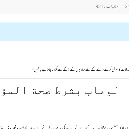
مشاہدات : 921
ے صدقات کا سوال کرنے والے کے لئے نمازیوں کے آگے سےگزرنا جائز ہے یا نہیں؟
الوهاب بشرط صحة السؤ