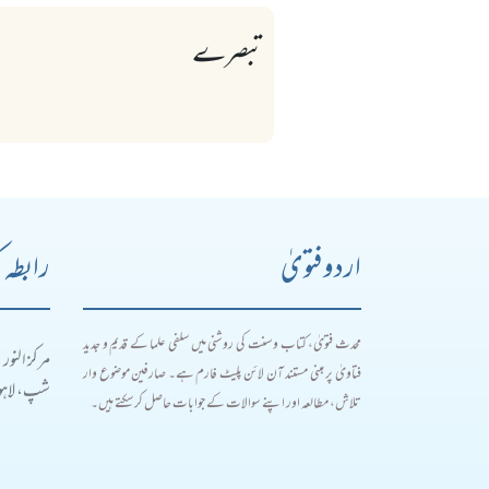
تبصرے
اردو فتویٰ
رابطہ 
محدث فتویٰ، کتاب و سنت کی روشنی میں سلفی علما کے قدیم و جدید
مرکز النور
فتاویٰ پر مبنی مستند آن لائن پلیٹ فارم ہے۔ صارفین موضوع وار
شپ، لاہور
تلاش، مطالعہ اور اپنے سوالات کے جوابات حاصل کر سکتے ہیں۔