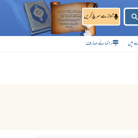
آواز سے سرچ کریں
 میں
رہنمائے صارف