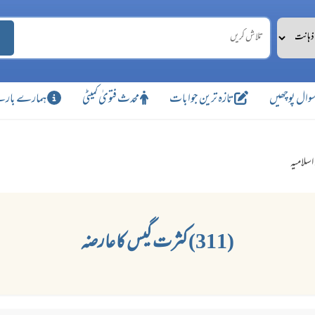
وال پوچھیں
تازہ ترین جوابات
محدث فتویٰ کمیٹی
ہمارے بارے
اسلامیہ
(311) کثرت گیس کا عارضہ