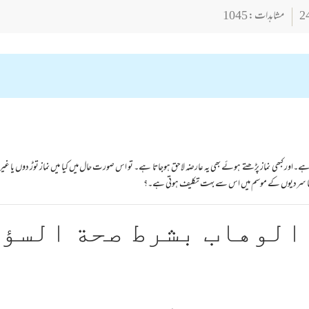
مشاہدات : 1045
ہے۔اور کبھی نماز پڑھتے ہوئے بھی یہ عارضہ لاحق ہوجاتا ہے۔ تو اس صورت حال میں کیا میں نماز توڑ دوں یا غیر 
صا سردیوں کے موسم میں اس سے بہت تکلیف ہوتی ہے۔؟
الوهاب بشرط صحة السؤ