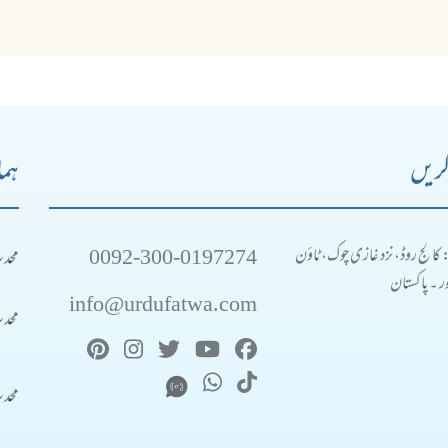
کریں
ہما
0092-300-0197274
محد
: کالج روڈ، نزد غازی چوک، ٹاؤن
 ۔ پاکستان
info@urdufatwa.com
محد
محد