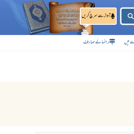
آواز سے سرچ کریں
 میں
رہنمائے صارف