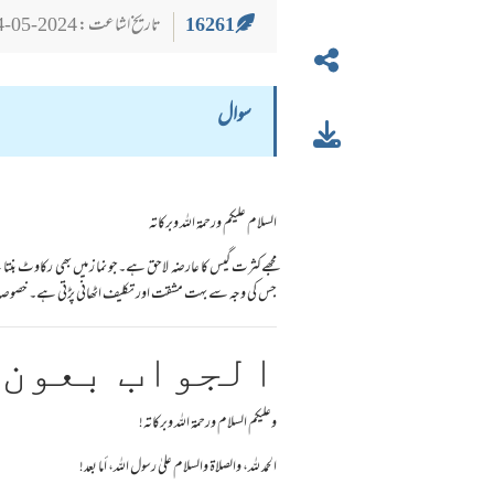
16261
تاریخ اشاعت : 2024-05-24
سوال
السلام عليكم ورحمة الله وبركاته
مجھےکثرت گیس کا عارضہ لاحق ہے۔جو نما ز میں بھی رکاوٹ بنتا 
جس کی وجہ سے بہت مشقت اور تکلیف اٹھانی پڑتی ہے۔ خصو
الجواب بعون 
وعلیکم السلام ورحمة الله وبرکاته!
الحمد لله، والصلاة والسلام علىٰ رسول الله، أما بعد!