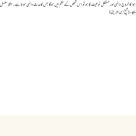
ہوا کا خروج دائمی اور مستقل نوعیت کا ہو تو اس شخص کے حکم میں ہوگا جس کاحدث دائمی ہوتا ہے۔ مثلا سلسل 
اہیے۔(شیخ ابن جبرینؒ)