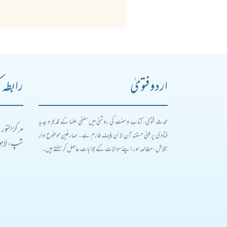
اردو فتویٰ
رابطہ 
محدث فتویٰ، کتاب و سنت کی روشنی میں سلفی علما کے قدیم و جدید
مرکز النور
فتاویٰ پر مبنی مستند آن لائن پلیٹ فارم ہے۔ صارفین موضوع وار
شپ، لاہور
تلاش، مطالعہ اور اپنے سوالات کے جوابات حاصل کر سکتے ہیں۔