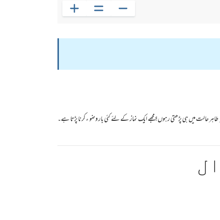
طاہر حالت میں ہی پڑھتی رہوں؟مجھے ایک نماز کے لئے کئی بار وضو ء کرنا پڑتا ہے۔
ال