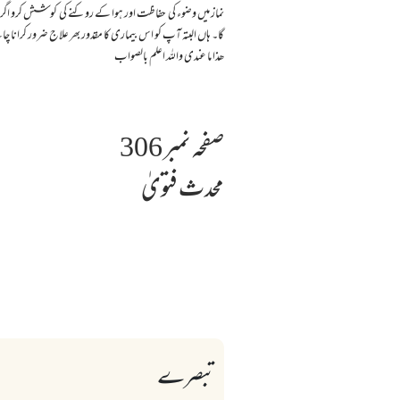
نماز میں وضوء کی حفاظت اور ہوا کے روکنے کی کوشش کرو اگر 
گا۔ ہاں البتہ آپ کو اس بیماری کا مقدور بھر علاج ضرور کرانا چ
ھذا ما عندی واللہ اعلم بالصواب
صفحہ نمبر 306
محدث فتویٰ
تبصرے