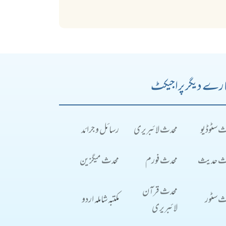
رے دیگر پراجیکٹ
ث سٹوڈیو
محدث لائبریری
رسائل و جرائد
ث حدیث
محدث فورم
محدث میگزین
محدث قرآن
ث سٹور
مکتبہ شاملہ اردو
لائبریری