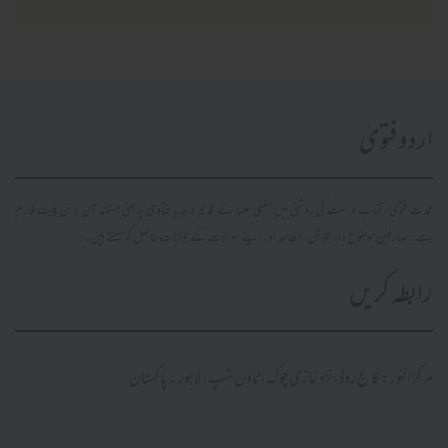
اردو فتویٰ
محدث فتویٰ، کتاب و سنت کی روشنی میں سلفی علما کے قدیم و جدید فتاویٰ پر مبنی مستند آن لائن پلیٹ فارم
ہے۔ صارفین موضوع وار تلاش، مطالعہ اور اپنے سوالات کے جوابات حاصل کر سکتے ہیں۔
رابطہ کریں
مرکز النور: کالج روڈ، نزد غازی چوک، ٹاؤن شپ، لاہور ۔ پاکستان