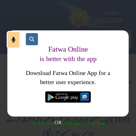
Fatwa Online
is better with the app
Download Fatwa Online App for a
عبادات
نماز
کتب فتاوی
better user experience.
مساجد
فتاوی شیخ الحدیث مبارکپوری جلد 1
(100) ایک مسجد کی چٹائی اور ٹین وغیرہ فروخت کرکے
OR
Try The App
Continue On The Web
دوسرے مسجد میں لگانا