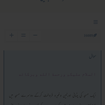
16089
سوال
السلام عليكم ورحمة الله وبركاته
ایک مسجد کی چٹائی اورٹین وغیرہ فروخت کرکے دوسرے مسجد میں