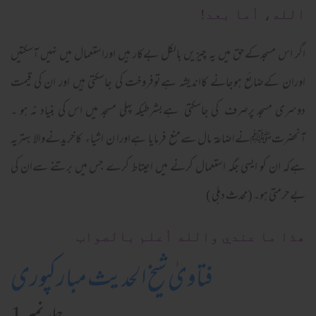
الله، أما بعد!
اگر اس مسجدکےحق میں یہ چیزیں بالکل بےکار ہیں اوراستعمال میں نہیں آسکتیں
اوران کےضائع ہوجانے کااندیشہ ہےتوفروخت کی جاسکتی ہیں اور ان کی قیمت
دوسری مسجد پرصرف کی جاسکتی ہےبشرطیکہ پہلی مسجد میں اس کی بنیاد نہ ہو ۔
آنحضرتﷺنےاضاعۃ مال سےمنع فرمایا ہےاورا ن اشیاء کاخریدنےوالا بہتریہ
ہےکہ ان کو ایسی جگہ استعمال کرنے میں احیتاط کرے جس میں برتنے سےان کی
بےحرمتی ہو۔ (محدث دہلی )
ھذا ما عندي والله أعلم بالصواب
فتاویٰ شیخ الحدیث مبارکپوری