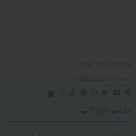
0092-300-0197274
info@urdufatwa.com
ہمارے دیگر پراجیکٹ