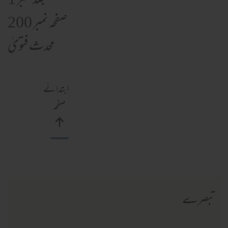
جلد نمبر 1
صفحہ نمبر 200
محدث فتویٰ
ابتدائے
صفحہ
تبصرے