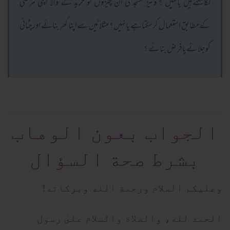
لگاسکتےہیں یانہیں ؟ ونیز مسجد کی ان چیزوں کو خرید نے والا اپنی مرضی
کےمطابق استعمال کرسکتاہے یانہیں؟ مثلاً ٹین سےاپنا گھر بنائے اورچٹائی
کوجلانےیافرض بنائے ؟
الجواب بعون الوهاب
بشرط صحة السؤال
وعلیکم السلام ورحمة الله وبرکاته!
الحمد لله، والصلاة والسلام علىٰ رسول