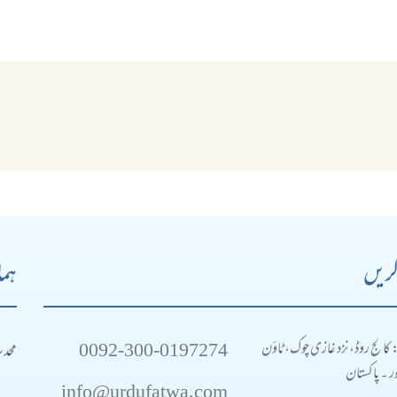
کریں
ہما
0092-300-0197274
محد
: کالج روڈ، نزد غازی چوک، ٹاؤن
 ۔ پاکستان
info@urdufatwa.com