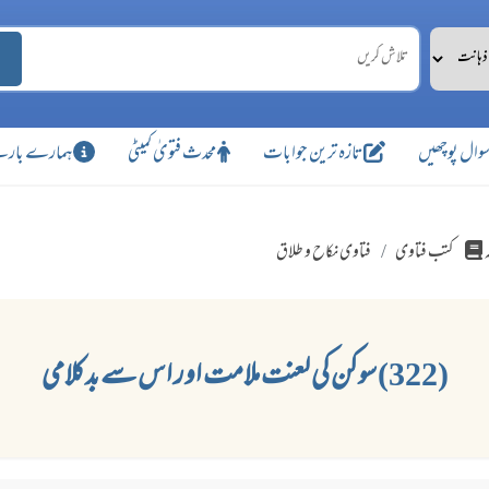
وال پوچھیں
تازہ ترین جوابات
محدث فتویٰ کمیٹی
ہمارے بارے
کتب فتاوی
فتاوی نکاح و طلاق
(322) سوکن کی لعنت ملامت اور اس سے بدکلامی