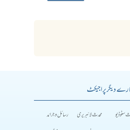
رے دیگر پراجیکٹ
ث سٹوڈیو
محدث لائبریری
رسائل و جرائد