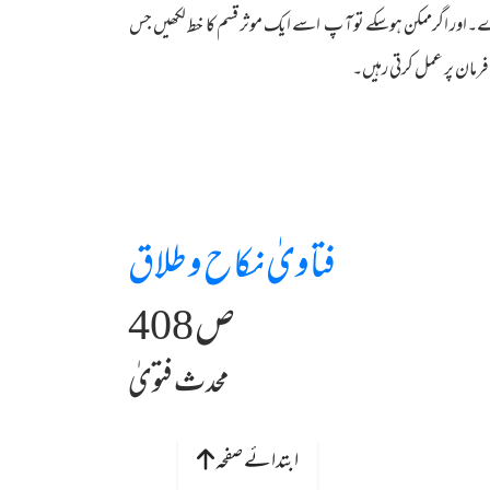
ے۔اور اگرممکن ہوسکے تو آ پ اسے ایک موثر قسم کا خط لکھیں جس
 فرمان پر عمل کرتی رہیں۔
فتاویٰ نکاح و طلاق
ص 408
محدث فتویٰ
ابتدائے صفحہ