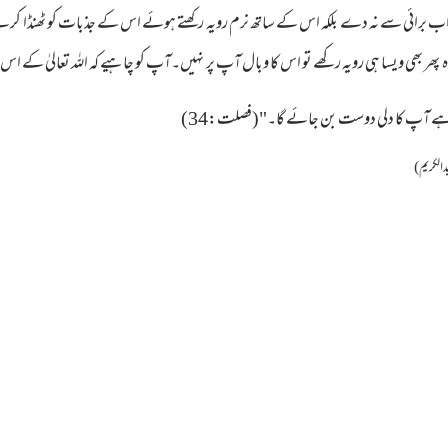
واب برائی سے نہ دے بلکہ اس کے ساتھ نرم رویہ رکھتے ہوئے اس کے جذبات کو ٹھنڈا کر
ہ پھر بھی ویسا ہی رویہ رکھے تو اس کا وبال آپ پر نہیں۔آپ کو چاہیے کہ اللہ تعالیٰ کے اس
شمن ہے آپ کا دلی دوست بن جائے گا۔"(فصلت:34)
دالکریم)