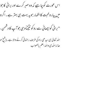
اس عورت کو چاہیے کہ وہ صبر کرے اور برائی کا ج
میں پیار ومحبت کا اظہار ہویہ بہت ہی بہتر ہے۔اگر و
"برائی کو اچھائی سے روکو نتیجتاً وہی جو آپ کا د
اللہ تعالیٰ ہی سیدھی راہ کی طرف رہنمائی کرنے والا ہے۔(شیخ عب
ھذا ما عندی واللہ اعلم بالصواب