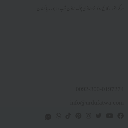
مرکز النور: کالج روڈ، نزد غازی چوک، ٹاؤن شپ، لاہور ۔ پاکستان
0092-300-0197274
info@urdufatwa.com