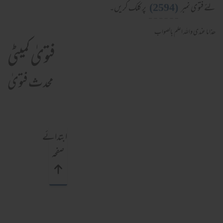
(2594)
لئے فتوی نمبر
پر کلک کریں۔
ھذا ما عندی والله اعلم بالصواب
فتویٰ کمیٹی
محدث فتویٰ
ابتدائے
صفحہ