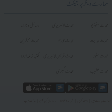
ہمارے دیگر پراجیکٹ
محدث سٹوڈیو
محدث لائبریری
رسائل و جرائد
محدث حدیث
محدث فورم
محدث میگزین
محدث سٹور
محدث قرآن لائبریری
مکتبہ شاملہ اردو
محدث خطیب
محدث گیلری
|
|
|
|
ہمارے بارے میں
رابطہ کریں
شرائط و ضوابط
رازداری کی پالیسی
سائٹ میپ