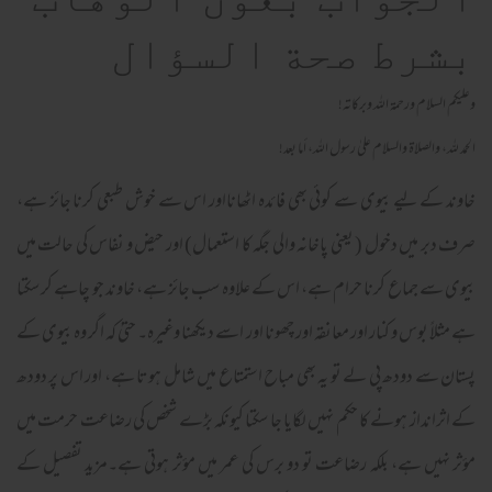
بشرط صحة السؤال
وعلیکم السلام ورحمة الله وبرکاته!
الحمد لله، والصلاة والسلام علىٰ رسول الله، أما بعد!
خاوند كے ليے بيوى سے كوئى بھى فائدہ اٹھانااور اس سے خوش طبعى كرنا جائز ہے،
صرف دبر ميں دخول ( یعنی پاخانہ والى جگہ كا استعمال) اور حيض و نفاس كى حالت ميں
بيوى سے جماع كرنا حرام ہے، اس كے علاوہ سب جائز ہے، خاوند جو چاہے كر سكتا
ہے مثلاً بوس و كنار اور معانقہ اور چھونا اور اسے دیکھنا وغيرہ۔ حتىٰ كہ اگر وہ بيوى كے
پستان سے دودھ پى لے تو يہ بھی مباح استمتاع ميں شامل ہوتا ہے، اور اس پر دودھ
كے اثرانداز ہونے كا حکم نہیں لگایا جا سكتا كيونكہ بڑے شخص كى رضاعت حرمت ميں
مؤثر نہيں ہے، بلكہ رضاعت تو دو برس كى عمر ميں مؤثر ہوتى ہے۔مزید تفصیل کے