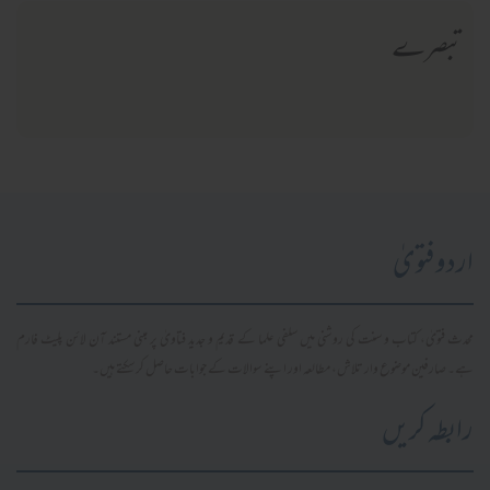
تبصرے
اردو فتویٰ
محدث فتویٰ، کتاب و سنت کی روشنی میں سلفی علما کے قدیم و جدید فتاویٰ پر مبنی مستند آن لائن پلیٹ فارم
ہے۔ صارفین موضوع وار تلاش، مطالعہ اور اپنے سوالات کے جوابات حاصل کر سکتے ہیں۔
رابطہ کریں