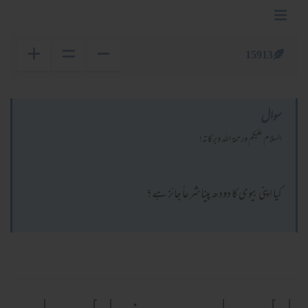
15913
سوال
السلام عليكم ورحمة الله وبركاته!
کیا اپنی بیوی کا دودھ پیناشرعاً جائز ہے؟
الجواب بعون الوهاب