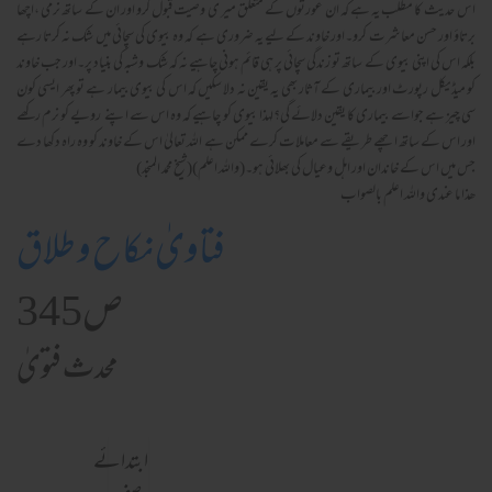
اس حدیث کا مطلب یہ ہے کہ ان عورتوں کے متعلق میر ی وصیت قبول کرو اور ان کے ساتھ نرمی ،اچھا
برتاؤ اور حسن معاشرت کرو۔اور خاوند کے لیے یہ ضروری ہے کہ وہ بیوی کی سچائی میں شک نہ کرتا رہے
بلکہ اس کی اپنی بیوی کے ساتھ تو زندگی سچائی پر ہی قائم ہونی چاہیے نہ کہ شک وشبہ کی بنیاد پر۔اور جب خاوند
کو میڈیکل رپورٹ اور بیماری کے آثار بھی یہ یقین نہ دلا سکیں کہ اس کی بیوی بیمار ہے تو پھر ایسی کون
سی چیز ہے جواسے بیماری کا یقین دلائے گی؟لہذا بیوی کو چاہیے کہ وہ اس سے اپنے رویے کو نرم رکھے
اور اس کے ساتھ اچھے طریقے سے معاملات کرے ممکن ہے اللہ تعالیٰ اس کے خاوند کو وہ راہ دکھا دے
جس میں اس کے خاندان اور اہل وعیال کی بھلائی ہو۔(واللہ اعلم)(شیخ محمد المنجد)
ھذا ما عندی واللہ اعلم بالصواب
فتاویٰ نکاح و طلاق
ص345
محدث فتویٰ
ابتدائے