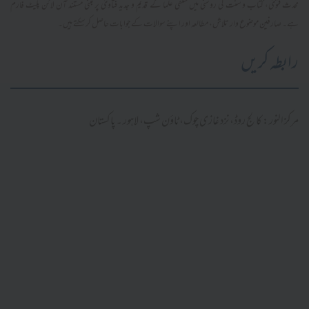
محدث فتویٰ، کتاب و سنت کی روشنی میں سلفی علما کے قدیم و جدید فتاویٰ پر مبنی مستند آن لائن پلیٹ فارم
ہے۔ صارفین موضوع وار تلاش، مطالعہ اور اپنے سوالات کے جوابات حاصل کر سکتے ہیں۔
رابطہ کریں
مرکز النور: کالج روڈ، نزد غازی چوک، ٹاؤن شپ، لاہور ۔ پاکستان