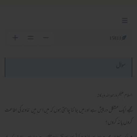
15811
سوال
السلام عليكم ورحمة الله وبركاته
مجھے ایک مشکل درپیش ہے اور میں جاننا چاہتی ہوں کہ میں اس میں خاوند کی اطاعت
کروں یا نہ کروں؟