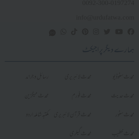
0092-300-0197274
info@urdufatwa.com
ہمارے دیگر پراجیکٹ
محدث سٹوڈیو
محدث لائبریری
رسائل و جرائد
محدث حدیث
محدث فورم
محدث میگزین
محدث سٹور
محدث قرآن لائبریری
مکتبہ شاملہ اردو
محدث خطیب
محدث گیلری