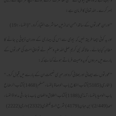
واجب ہے کہ وہ اپنی بیوی سے حسن معاشرت کرتے ہوئے اچھے طریقے سے زندگی
بسر کرے۔اللہ تعالیٰ کا فرمان ہے:
"اور ان عورتوں کے ساتھ احسن انداز میں معاشرت اختیار کرو۔"(النساء:19)
اور یہ کوئی اچھا طریقہ نہیں کہ بیوی سے اس کی بیماری کے دوران ڈیوٹی پر جانے کا
مطالبہ کیاجائے۔حالانکہ نبی کریم صلی اللہ علیہ وسلم نے تواپنی امت کی عورتوں کے
بارے میں مردوں کو یہ وصیت فرماتے ہوئے کہا ہے کہ:
"عورتوں سے اچھائی اور بھلائی کرو اور میری نصیحت ان کے بارے میں قبول کرو۔"
( بخاری(5185) کتاب النکاح باب الوصاۃ بالنساء مسلم(1468) کتاب الرضاع
باب الوصیۃ بالنساء ترمذی(1188) کتاب الطلاق واللعان باب ما جاء فی مداواۃ النساء
احمد(2/449) ابن حبان(4179) شرح السنۃ للبغوی(2332) دارمی(2222)