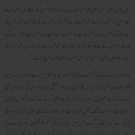
میل جول وغیرہ ہویا ایسی چیز فروخت کی جائے جوحرام ہویا پھر بینکاری وغیرہ کے
نظام میں تو ایسی ملازمت حرام ہے۔لہذااگر مذکورہ عورت کی ملازمت اسی طرح کی
ہے جیسا کہ ہم نے اوپر ذکر کیا ہے تو عورت کو چاہیے کہ وہ اس جیسے کام سے رک
جائے اور اس کے علاوہ کوئی اورجائز ملازمت تلاش کرے اور خاوند پر بھی ضروری
ہے کہ وہ اپنی بیوی پراحسن انداز میں حسب استطاعت خرچ کرے۔
دوسری بات یہ ہے کہ اگر عورت کی ملازمت کسی جائز کام میں ہے اور وہ بیماری میں
مبتلا ہوجائے جس بناء پر اس کا ڈیوٹی پر جانا مشکل ہویا پھر اس کی بیماری لمبی
ہوجائے اور جلد شفایابی نہ ہویا پھر مرض شدت اختیار کرجائے تو خاوند کو اس کاخیال
رکھنا چاہیے اور اسے تنگ نہیں کرنا چاہیے اور خاوند کے لیے حلال نہیں کہ وہ اپنی
بیوی سے ایسا مطالبہ کرے جس میں بیوی کو کسی قسم کا نقصان ہو۔اور خاوند پر