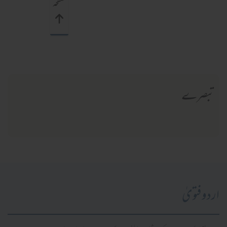
صفحہ
تبصرے
اردو فتویٰ