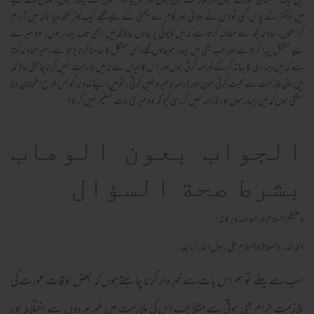
میں ایک مسلمان عورت ہوں اور ملازمت کرتی ہوں اورتقریباً دو ہفتوں سے بیمار ہوں۔علاج کے لیے
میں ڈاکٹر کے پاس گئی تو اس نے دوائی اور کام سے چھٹی کے لیے مجھے ایک لیٹر لکھ دیا تاکہ میں آرام
کرسکوں۔خاوند مجھ سے مطالبہ کرتا ہے کہ میں ڈیوٹی پر جاؤں حالانکہ میں ابھی تک بیمار ہوں۔ وہ میرے
لیے مشکل پیدا کرتا ہے اور جب بھی میں بیمار ہوجاؤں مجھے اسی مشکل کا سامنا کرنا پڑتا ہے۔میرا خاوند کہتا
ہے کہ میں بیماری کا بہانہ کرکے ڈرامہ کرتی ہوں اور اس کا خیال ہے کہ میں ملازمت نہیں کرنا چاہتی حالانکہ
میں اپنی ملازمت سے محبت کرتی ہوں اور ڈرامہ وغیرہ نہیں کرتی۔تو میں اپنے خاوند کو کس طرح اطمینان دلا
سکتی ہوں کہ میں بیمار ہوں اور ڈرامہ نہیں کررہی کیونکہ وہ میری بات تسلیم نہیں کرتا؟
الجواب بعون الوهاب
بشرط صحة السؤال
وعلیکم السلام ورحمة اللہ وبرکاته!
الحمد لله، والصلاة والسلام علىٰ رسول الله، أما بعد!
سب سے پہلے تو ہم اس بات سے خبردار کرنا چاہتے ہوں کہ بعض اوقات عورت کی
ملازمت حرام بھی ہوتی ہے مثلاً جب اس کی ملازمت میں غیر مردوں سے اختلاط اور