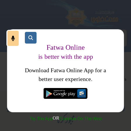
Fatwa Online
is better with the app
Download Fatwa Online App for a
معاملات
نکاح
جدید مسائل
کتب فتاوی
فتاوی نکاح و طلاق
better user experience.
(273) شوہر کا بیمار بیوی کو ملازمت پر جانے کے لیے
مجبور کرنا
OR
Try The App
Continue On The Web