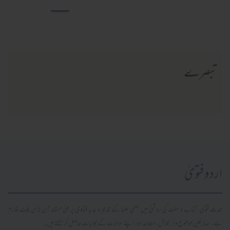
تبصرے
اردو فتویٰ
محدث فتویٰ، کتاب و سنت کی روشنی میں سلفی علما کے قدیم و جدید فتاویٰ پر مبنی مستند آن لائن پلیٹ فارم
ہے۔ صارفین موضوع وار تلاش، مطالعہ اور اپنے سوالات کے جوابات حاصل کر سکتے ہیں۔