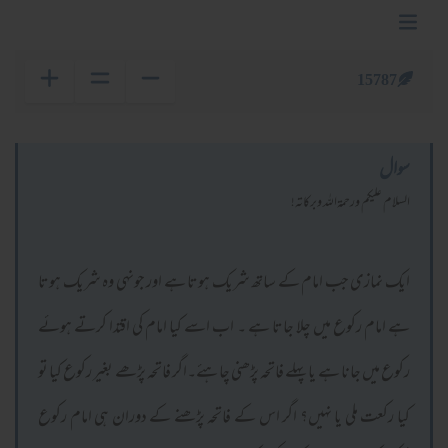
15787
سوال
السلام عليكم ورحمةالله وبركاته!
ایک نمازی جب امام کے ساتھ شریک ہوتا ہے اور جونہی وہ شریک ہوتا
ہے امام رکوع میں چلا جاتا ہے ۔ اب اسے کیا امام کی اقتدا کرتے ہوئے
رکوع میں جانا ہے یا پہلے فاتحہ پڑھنی چاہئے۔اگر فاتحہ پڑھے بغیر رکوع کیا تو
کیا رکعت ملی یا نہیں؟ اگر اس کے فاتحہ پڑھنے کے دوران ہی امام رکوع