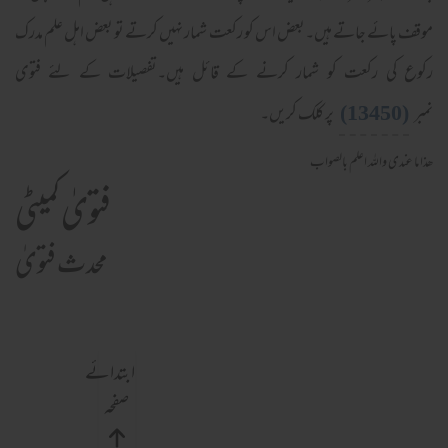
موقف پائے جاتے ہیں۔بعض اس کو رکعت شمار نہیں کرتے تو بعض اہل علم مدرک
رکوع کی رکعت کو شمار کرنے کے قائل ہیں۔تفصیلات کے لئے فتوی
(13450)
نمبر
پر کلک کریں۔
ھذا ما عندی والله اعلم بالصواب
فتویٰ کمیٹی
محدث فتویٰ
ابتدائے
صفحہ