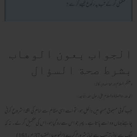
مکمل کر لے تب یہ رکوع کیسے کرے؟
الجواب بعون الوهاب
بشرط صحة السؤال
وعلیکم السلام ورحمة الله وبرکاته!
الحمد لله، والصلاة والسلام علىٰ رسول الله، أما بعد!
جب كوئی مسبوق مسجد ميں داخل ہو، تو اسے اسی مقام سے امام كی اقتدا شروع كرنی
چاہئےجہاں وه اسے پاتا ہے۔ پھر جو اس سے ره گياہو، اس كی تكميل كر لے۔ نہ کہ
الگ سے اپنی ترتيب سے نماز شروع كرے (الموسوعۃ الفقہیۃ 37 ص 161)