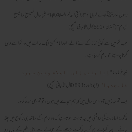
رسول الله ﷺ نے فرمايا : "إذا أتى أحدكم الصلاة والإمام على حال فليصنع كما يصنع
الإمام"(ترمذی :591قال الألبانی صحيح)
جب تم ميں سے كوئی نماز كے لئے آئے، اور امام كسی ايك حالت ميں ہ، تو اسے وہی
كرنا چاہئے جو امام كر رہا ہے۔
نيز فرمايا : "
إذا جئتم إلى الصلاة ونحن سجود
(ابو داود:893 وقال الألبانی صحیح)
فاسجدوا"
جب تم نماز ميں آو، اس حال ميں کہ ہم سجدے ميں ہوں، تو تم بھی سجده كرو۔
مذکورہ احادیث کی روشنی میں یہ ثابت ہوتا ہے کہ وہ امام کے ساتھ ہی رکوع میں چلا
جائے ۔ پھر کھڑے ہو کر یہ رکعت پڑھنے کے حوالے سے اہل علم کے ہاں دو