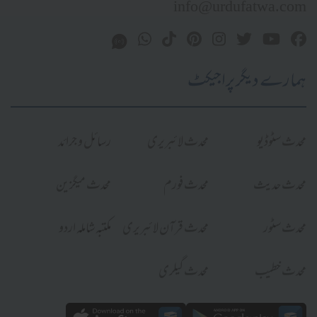
info@urdufatwa.com
ہمارے دیگر پراجیکٹ
محدث سٹوڈیو
محدث لائبریری
رسائل و جرائد
محدث حدیث
محدث فورم
محدث میگزین
محدث سٹور
محدث قرآن لائبریری
مکتبہ شاملہ اردو
محدث خطیب
محدث گیلری