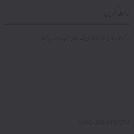
رابطہ کریں
مرکز النور: کالج روڈ، نزد غازی چوک، ٹاؤن شپ، لاہور ۔ پاکستان
0092-300-0197274