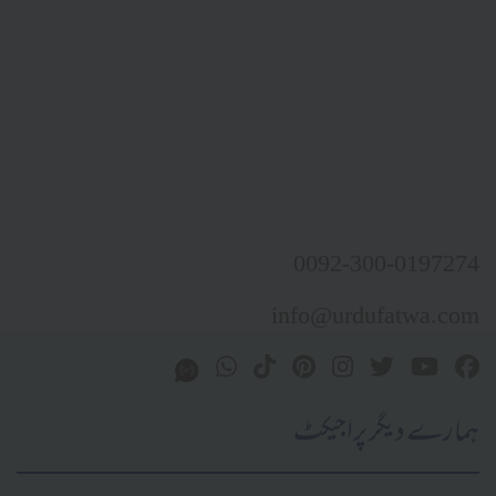
0092-300-0197274
info@urdufatwa.com
ہمارے دیگر پراجیکٹ