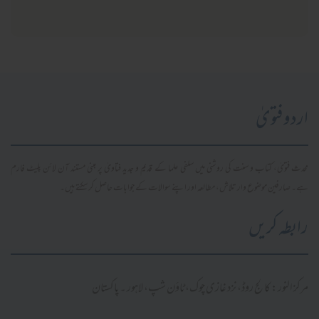
اردو فتویٰ
محدث فتویٰ، کتاب و سنت کی روشنی میں سلفی علما کے قدیم و جدید فتاویٰ پر مبنی مستند آن لائن پلیٹ فارم
ہے۔ صارفین موضوع وار تلاش، مطالعہ اور اپنے سوالات کے جوابات حاصل کر سکتے ہیں۔
رابطہ کریں
مرکز النور: کالج روڈ، نزد غازی چوک، ٹاؤن شپ، لاہور ۔ پاکستان