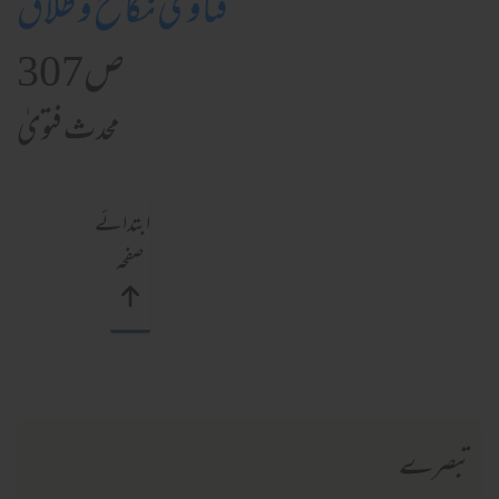
فتاویٰ نکاح و طلاق
ص307
محدث فتویٰ
ابتدائے
صفحہ
تبصرے