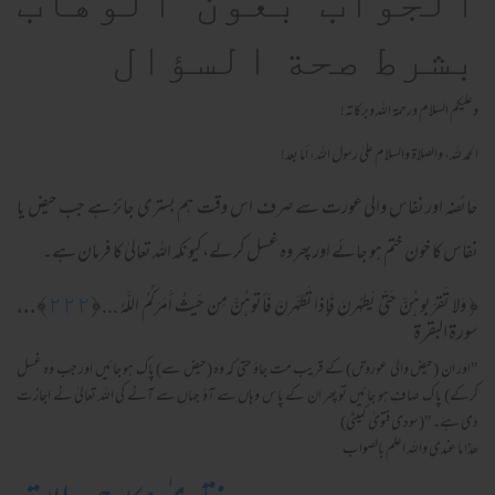
الجواب بعون الوهاب
بشرط صحة السؤال
وعلیکم السلام ورحمة اللہ وبرکاته!
الحمد لله، والصلاة والسلام علىٰ رسول الله، أما بعد!
حائضہ اور نفاس والی عورت سے صرف اس وقت ہم بستری جائز ہے جب حیض یا
نفاس کا خون ختم ہو جائے اور پھر وہ غسل کرلے،کیونکہ اللہ تعالیٰ کا فرمان ہے۔
﴾...
٢٢٢
﴿
﴿
وَلا تَقرَ‌بوهُنَّ حَتّىٰ يَطهُر‌نَ فَإِذا تَطَهَّر‌نَ فَأتوهُنَّ مِن حَيثُ أَمَرَ‌كُمُ اللَّهُ ...
سورة البقرة
"اور ان (حیض والی عوروتں) کے قریب مت جاؤ حتی کہ وہ (حیض سے) پاک ہو جائیں اور جب وہ غسل
کرکے) پا ک صاف ہو جائیں تو پھر ان کے پاس وہاں سے آؤ جہاں سے آنے کی اللہ تعالیٰ نے اجازت
دی ہے۔"(سودی فتویٰ کمیٹی)
ھذا ما عندی واللہ اعلم بالصواب