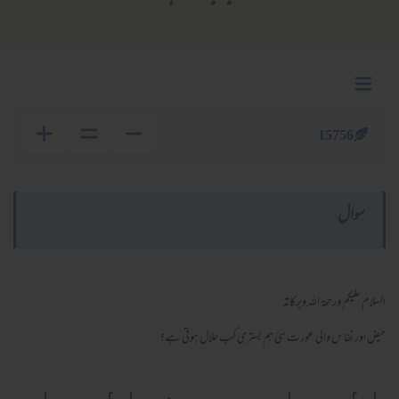
15756
سوال
السلام عليكم ورحمة الله وبركاته
حیض اور نفاس والی عورت سئ ہم بستری کب حلال ہوتی ہے؟