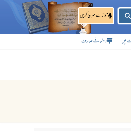
آواز سے سرچ کریں
 میں
رہنمائے صارف