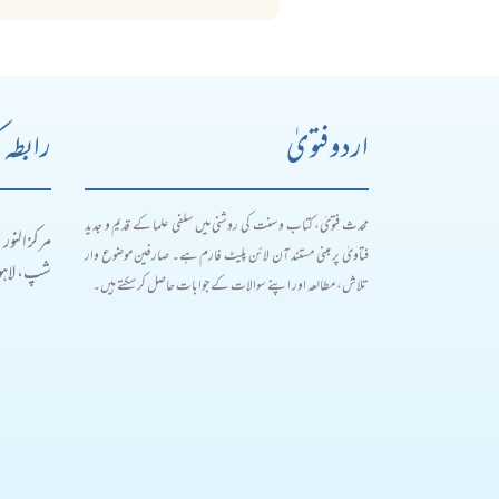
اردو فتویٰ
رابطہ 
محدث فتویٰ، کتاب و سنت کی روشنی میں سلفی علما کے قدیم و جدید
مرکز النور
فتاویٰ پر مبنی مستند آن لائن پلیٹ فارم ہے۔ صارفین موضوع وار
شپ، لاہور
تلاش، مطالعہ اور اپنے سوالات کے جوابات حاصل کر سکتے ہیں۔