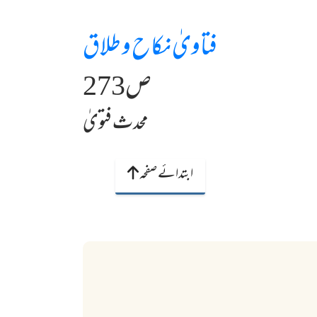
فتاویٰ نکاح و طلاق
ص273
محدث فتویٰ
ابتدائے صفحہ