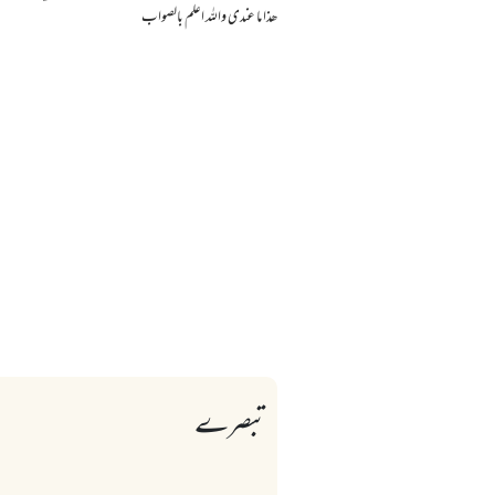
ھذا ما عندی واللہ اعلم بالصواب
تبصرے