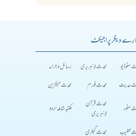
رے دیگر پراجیکٹ
ث سٹوڈیو
محدث لائبریری
رسائل و جرائد
ث حدیث
محدث فورم
محدث میگزین
محدث قرآن
ث سٹور
مکتبہ شاملہ اردو
لائبریری
ث خطیب
محدث گیلری