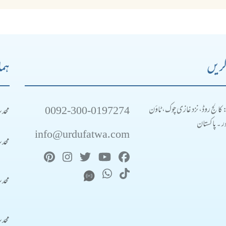
کریں
ہما
0092-300-0197274
محد
: کالج روڈ، نزد غازی چوک، ٹاؤن
 ۔ پاکستان
info@urdufatwa.com
محد
محد
محد