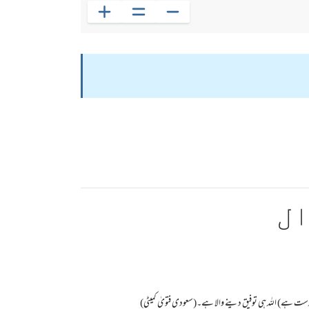
ال
ہے) اللہ ہی توفیق دینے والا ہے۔(سعودی فتویٰ کمیٹی)