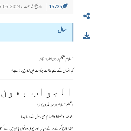
15725
تاریخ اشاعت : 2024-05-26
سوال
السلام عليكم ورحمة الله وبركاته
کیا انسان کے لیے حالت جنابت میں نکاح جائز ہے؟
الجواب بعون 
وعلیکم السلام ورحمة اللہ وبرکاته!
الحمد لله، والصلاة والسلام علىٰ رسول الله، أما بعد!
عقد نکاح کرنے والے میاں اور بیوی دونوں یا ان میں سے ک