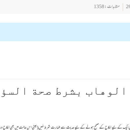
مشاہدات : 1358
الوهاب بشرط صحة السؤ
سی ایک کے لیے نکاح کے صحیح ہونے کے لیے حدیث سے طہارت شرط نہیں(یعنی اس حالت میں بھی نکاح درست 