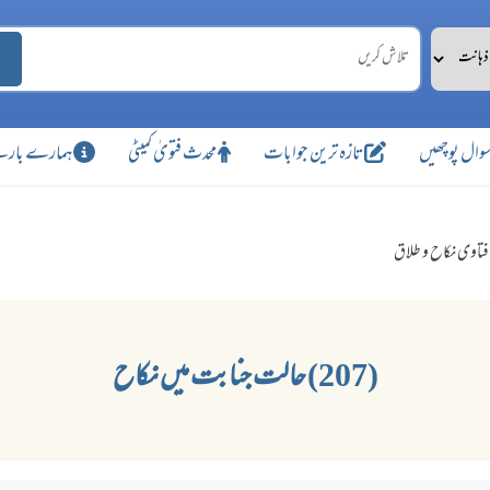
وال پوچھیں
تازہ ترین جوابات
محدث فتویٰ کمیٹی
ہمارے بارے
فتاوی نکاح و طلاق
(207) حالت جنابت میں نکاح