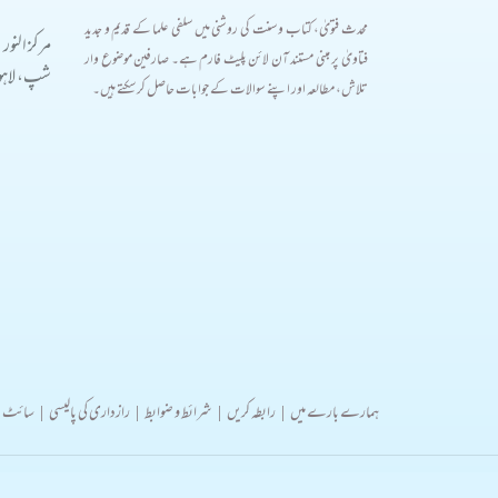
محدث فتویٰ، کتاب و سنت کی روشنی میں سلفی علما کے قدیم و جدید
مرکز النور
فتاویٰ پر مبنی مستند آن لائن پلیٹ فارم ہے۔ صارفین موضوع وار
شپ، لاہور
تلاش، مطالعہ اور اپنے سوالات کے جوابات حاصل کر سکتے ہیں۔
ہمارے بارے میں
|
رابطہ کریں
|
شرائط و ضوابط
|
رازداری کی پالیسی
|
سائٹ 