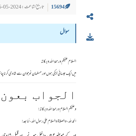
15694
تاریخ اشاعت : 2024-05-26
سوال
السلام عليكم ورحمة الله وبركاته
میں ایک عیسائی لڑکی ہوں اور مسلمان نوجوان سے شادی کرنا چاہ
الجواب بعون 
وعلیکم السلام ورحمة اللہ وبرکاته!
الحمد لله، والصلاة والسلام علىٰ رسول الله، أما بعد!