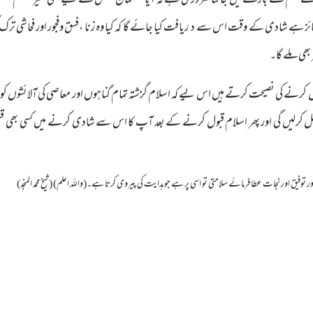
 حکم کے بارے میں جاننا ضروری ہے کہ آیا مسلمان شخص کے لیے کسی غیر مسلم شخص 
ہے شادی کے وقت اس سے د ریافت کیا جائے گا کہ کیا وہ زنا ،فسق وفجور اور فحاشی ترک ک
بھی ملے گا۔
ے کی نصیحت کرتے ہیں اس لیے کہ اسلام گزشتہ تمام گناہوں اور معاصی کی آلائشوں 
کرلیں گی اور پھر اسلام قبول کرنے کے بعد آپ کا اس سے شادی کرنے میں کسی بھی قسم کا
ر توفیق اورنجات عطا فرمائے سلامتی تو اسی پر ہے جو ہدایت کی پیروی کرتا ہے۔(واللہ اعلم) (شیخ محمد المنجد)