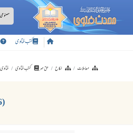
کتب فتاوی
س
معاملات
نکاح
حق مہر
کتب فتاوی
فتاوی 
(176) کیا نصرانی عورت سے شادی کرنے پر اسے مہر دینا ہو گا؟