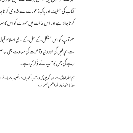
مہر کے موضوع میں داخل ہونے سے قبل شادی کے
کتاب کی عفیف اورپاکباز عورت سے شادی کرنا جائز 
کرنا جائز ہے اور اس حالت میں عورت کو اس کا مہر 
ہم آپ کو اس مشکل کے حل کے لیےاسلام قبول کرن
سے بچا لیں گی اوردنیا وآخرت کی سعادت بھی حاصل 
رہے گی جس کا آپ نے ذکر کیا ہے۔
ہم اللہ تعالیٰ سے دعا گو ہیں کہ وہ آپ کو ہدایت نصیب فرمائے او
ھذا ما عندی واللہ اعلم بالصواب