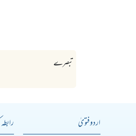
تبصرے
اردو فتویٰ
رابطہ 