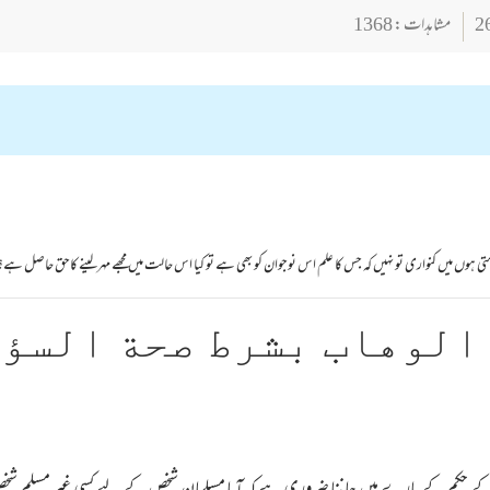
مشاہدات : 1368
تی ہوں میں کنواری تو نہیں کہ جس کا علم اس نوجوان کو بھی ہے تو کیا اس حالت میں مجھے مہرلینے کاحق حاصل ہے؟
الوهاب بشرط صحة السؤ