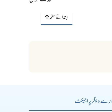
محدث فتویٰ
ابتدائے صفحہ
رے دیگر پراجیکٹ