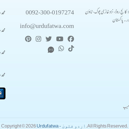
0092-300-0197274
محد
: کالج روڈ، نزد غازی چوک، ٹاؤن
 ۔ پاکستان
info@urdufatwa.com
محد
محد
محد
میپ
Urdufatwa - اردو فتویٰ
Copyright © 2026
. All Rights Reserved.