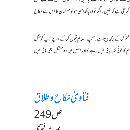
سے شادی کرنا جائز ہے یا نہیں؟تو مسلمان شخص کے لیے اہل
رچکی ہے کہ نہیں۔اگر تو وہ پاکدامن ہوتو مسلمان کا اس سے نکاح
کو ختم کرکے رکھ دیتاہے۔آپ اسلام قبول کرکے اپنے آپ کو آگ
 کوئی شبہ باقی نہیں رہے گااور اصل میں وہ مشکل بھی باقی نہیں
فتاویٰ نکاح و طلاق
ص249