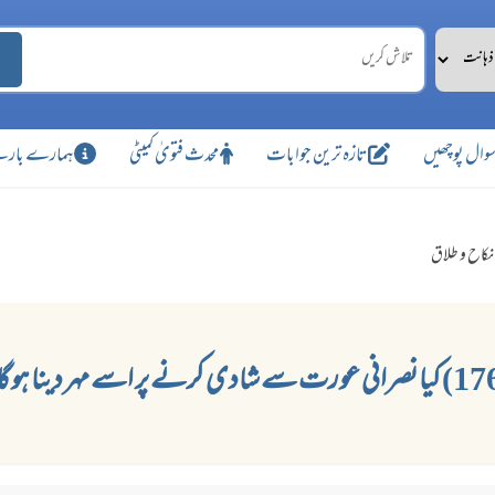
وال پوچھیں
تازہ ترین جوابات
محدث فتویٰ کمیٹی
ہمارے بارے
نکاح و طلاق