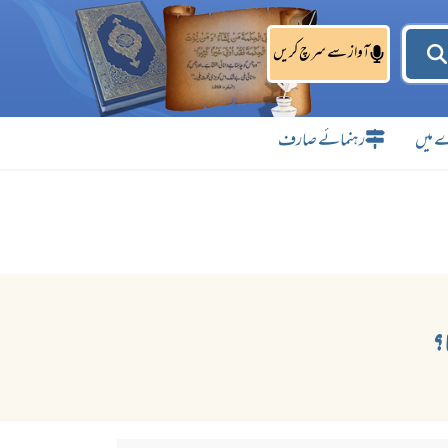
آواز سے سرچ کریں
 میں
رہنمائے صارف