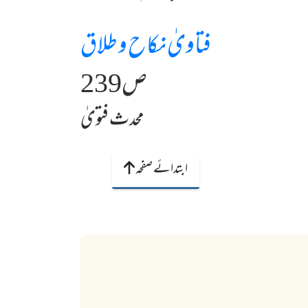
فتاویٰ نکاح و طلاق
ص239
محدث فتویٰ
ابتدائے صفحہ