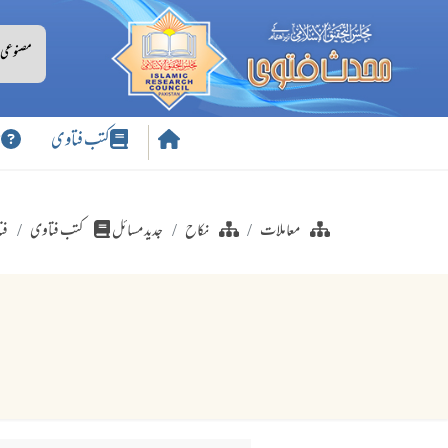
کتب فتاوی
س
معاملات
نکاح
جدید مسائل
کتب فتاوی
فت