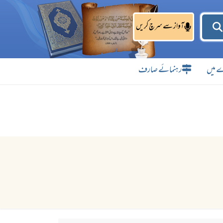
آواز سے سرچ کریں
 میں
رہنمائے صارف