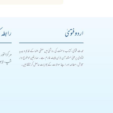
اردو فتویٰ
رابطہ 
محدث فتویٰ، کتاب و سنت کی روشنی میں سلفی علما کے قدیم و جدید
مرکز النور
فتاویٰ پر مبنی مستند آن لائن پلیٹ فارم ہے۔ صارفین موضوع وار
شپ، لاہور
تلاش، مطالعہ اور اپنے سوالات کے جوابات حاصل کر سکتے ہیں۔