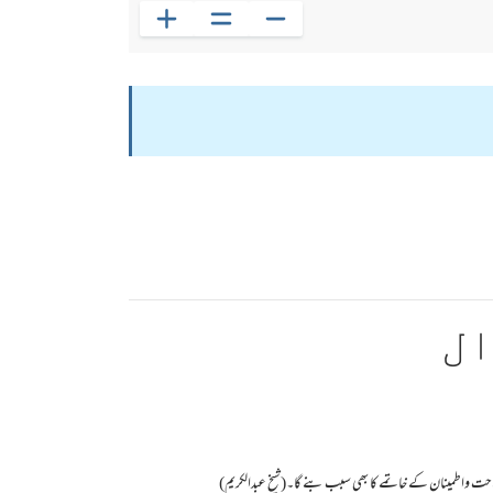
ال
راحت واطمینان کے خاتمے کا بھی سبب بنے گا۔(شیخ عبدالکریم)