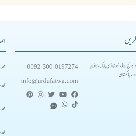
کریں
ہما
0092-300-0197274
محد
: کالج روڈ، نزد غازی چوک، ٹاؤن
 ۔ پاکستان
info@urdufatwa.com
محد
محد
محد