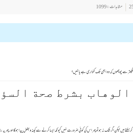
مشاہدات : 1099
منگیتر سے پوچھوں کہ وہ ابھی تک کنواری ہے یانہیں؟
الوهاب بشرط صحة السؤ
ے ہیں لیکن اگر شک نہ ہوتو پھر اس کی کوئی ضرورت نہیں کیونکہ ایسا کرنے سے کینہ وبغض پیدا ہوگا اور پھر یہ 