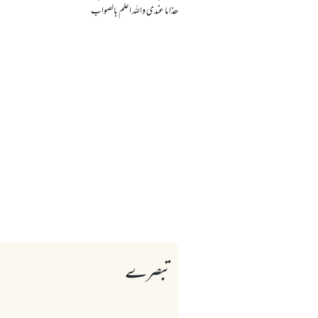
ھذا ما عندی واللہ اعلم بالصواب
تبصرے