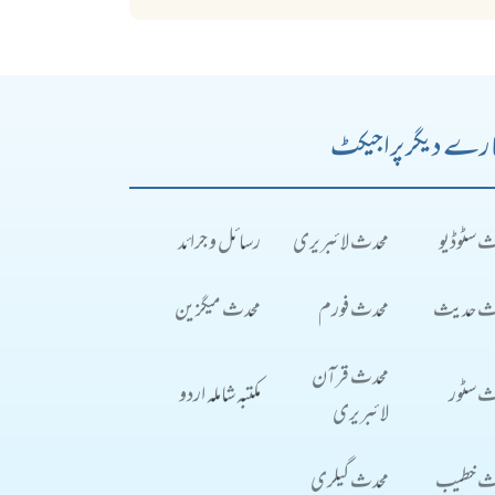
رے دیگر پراجیکٹ
ث سٹوڈیو
محدث لائبریری
رسائل و جرائد
ث حدیث
محدث فورم
محدث میگزین
محدث قرآن
ث سٹور
مکتبہ شاملہ اردو
لائبریری
ث خطیب
محدث گیلری