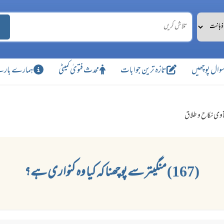
وال پوچھیں
تازہ ترین جوابات
محدث فتویٰ کمیٹی
ہمارے بارے
اوی نکاح و طلاق
(167) منگیتر سے پوچھنا کہ کیا وہ کنواری ہے؟