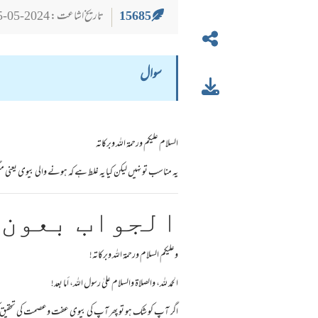
15685
تاریخ اشاعت : 2024-05-25
سوال
السلام عليكم ورحمة الله وبركاته
یہ مناسب تو نہیں لیکن کیا یہ غلط ہے کہ ہونے والی بیوی یعنی 
الجواب بعون 
وعلیکم السلام ورحمة اللہ وبرکاته!
الحمد لله، والصلاة والسلام علىٰ رسول الله، أما بعد!
اگر آپ کو شک ہو تو پھر آپ کی بیوی عفت وعصمت کی تحقیق کرسکت