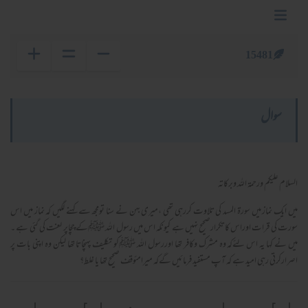
15481
سوال
السلام عليكم ورحمة الله وبركاته
میں ایک نماز میں سورۃ المسد کی تلاوت کررہی تھی ،میری بہن نے سنا تومجھ سے کہنے لگیں کہ نماز میں اس
سورت کی قرات اوراس کا تکرارصحیح نہیں ہے کیونکہ اس میں رسول اللہ ﷺکے چچاپر لعنت کی گئی ہے ۔
میں نے کہا یہ اس لئےکہ وہ مشرک وکافر تھا اوررسول اللہ ﷺکو تکلیف پہنچاتا تھا لیکن وہ اپنی بات پر
اصرارکرتی رہی امید ہے کہ آپ مستفید فرمائیں گےکہ میرامئوقف صحیح تھا یا غلط؟