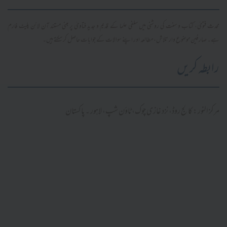
محدث فتویٰ، کتاب و سنت کی روشنی میں سلفی علما کے قدیم و جدید فتاویٰ پر مبنی مستند آن لائن پلیٹ فارم
ہے۔ صارفین موضوع وار تلاش، مطالعہ اور اپنے سوالات کے جوابات حاصل کر سکتے ہیں۔
رابطہ کریں
مرکز النور: کالج روڈ، نزد غازی چوک، ٹاؤن شپ، لاہور ۔ پاکستان