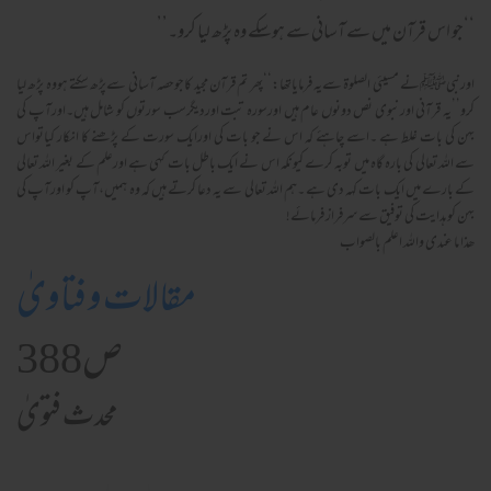
‘‘جو اس قرآن میں سے آسانی سے ہوسکے وہ پڑھ لیا کرو۔’’
اورنبیﷺنے مسیئی الصلوۃ سےیہ فرمایاتھا:‘‘پھر تم قرآن مجید کاجوحصہ آسانی سےپڑھ سکتے ہووہ پڑھ لیا
کرو’’یہ قرآنی اورنبوی نص دونوں عام ہیں اورسورہ تبت اوردیگرسب سورتوں کو شامل ہیں۔اورآپ کی
بہن کی بات غلط ہے ۔اسے چاہئے کہ اس نے جو بات کی اورایک سورت کے پڑھنے کا انکار کیاتواس
سے اللہ تعالی کی بارہ گاہ میں توبہ کرے کیونکہ اس نے ایک باطل بات کہی ہے اورعلم کے بغیر اللہ تعالی
کے بارے میں ایک بات کہہ دی ہے ۔ہم اللہ تعالی سے یہ دعا کرتے ہیں کہ وہ ہمیں،آپ کو اورآپ کی
بہن کو ہدایت کی توفیق سےسرفراز فرمائے!
ھذا ما عندی واللہ اعلم بالصواب
مقالات و فتاویٰ
ص388
محدث فتویٰ