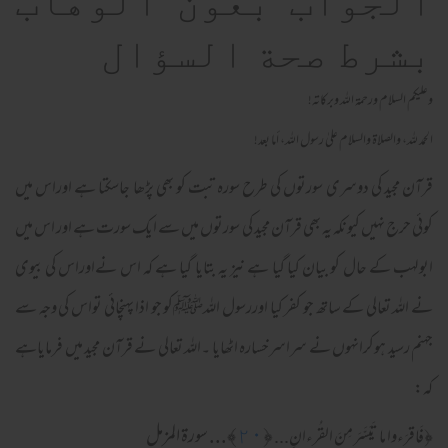
الجواب بعون الوهاب
بشرط صحة السؤال
وعلیکم السلام ورحمة اللہ وبرکاته!
الحمد لله، والصلاة والسلام علىٰ رسول الله، أما بعد!
قرآن مجید کی دوسری سورتوں کی طرح سورہ تبت کو بھی پڑھا جاسکتا ہے اوراس میں
کوئی حرج نہیں کیونکہ یہ بھی قرآن مجید کی سورتوں میں سے ایک سورت ہے اور اس میں
ابولہب کے حال کو بیان کیا گیا ہے نیز یہ بتایا گیا ہے کہ اس نےاوراس کی بیوی
نے اللہ تعالی کے ساتھ جو کفر کیا اوررسول اللہﷺکو جو اذا پہنچائی تواس کی وجہ سے
جہنم رسید ہوکرانہوں نے سراسرخسارہ اٹھایا ۔اللہ تعالی نے قرآن مجید میں فرمایاہے
کہ:
﴿
٢٠
﴾... سورة المزمل
﴿
فَاقرَ‌ءوا ما تَيَسَّرَ‌ مِنَ القُر‌ءانِ...