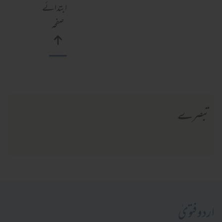
ابتدائے
صفحہ
تبصرے
اردو فتویٰ