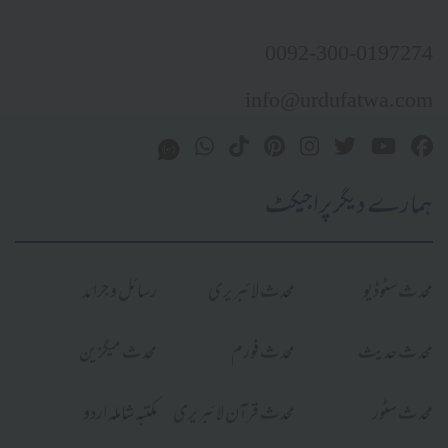
0092-300-0197274
info@urdufatwa.com
ہمارے دیگر پراجیکٹ
محدث سٹوڈیو
محدث لائبریری
رسائل و جرائد
محدث حدیث
محدث فورم
محدث میگزین
محدث سٹور
محدث قرآن لائبریری
مکتبہ شاملہ اردو