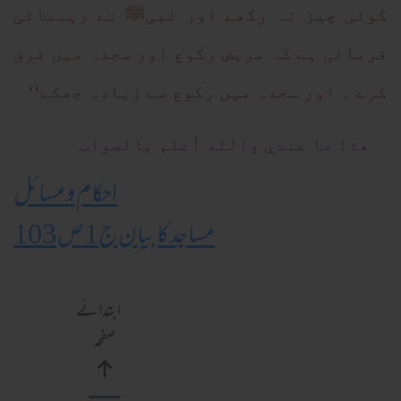
کوئی چیز نہ رکھے اور نبیﷺ نے رہنمائی
فرمائی ہے کہ مریض رکوع اور سجدہ میں فرق
کرے ۔ اور سجدہ میں رکوع سے زیادہ جھکے‘‘
ھذا ما عندي والله أعلم بالصواب
احکام و مسائل
مساجد کا بیان ج1ص 103
ابتدائے
صفحہ