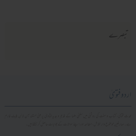
تبصرے
اردو فتویٰ
محدث فتویٰ، کتاب و سنت کی روشنی میں سلفی علما کے قدیم و جدید فتاویٰ پر مبنی مستند آن لائن پلیٹ فارم
ہے۔ صارفین موضوع وار تلاش، مطالعہ اور اپنے سوالات کے جوابات حاصل کر سکتے ہیں۔