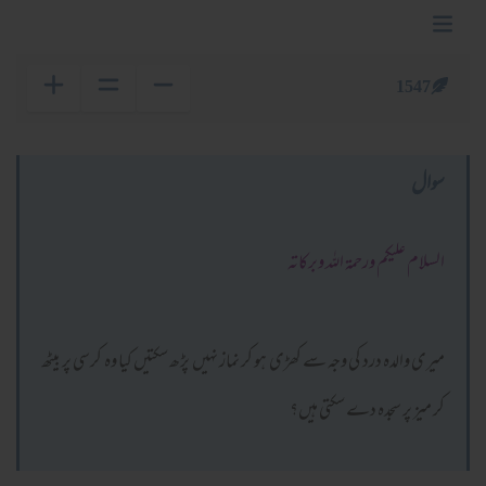
1547
سوال
السلام عليكم ورحمة الله وبركاته
میری والدہ درد کی وجہ سے کھڑی ہو کر نماز نہیں پڑھ سکتیں کیا وہ کرسی پر بیٹھ
کر میز پر سجدہ دے سکتی ہیں؟