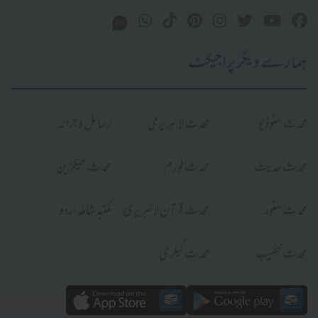
ہمارے دیگر پراجیکٹ
محدث سٹوڈیو
محدث لائبریری
رسائل و جرائد
محدث حدیث
محدث فورم
محدث میگزین
محدث سٹور
محدث قرآن لائبریری
مکتبہ شاملہ اردو
محدث خطیب
محدث گیلری