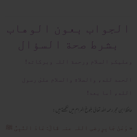
الجواب بعون الوهاب
بشرط صحة السؤال
وعلیکم السلام ورحمة اللہ وبرکاته!
الحمد لله، والصلاة والسلام علىٰ رسول
الله، أما بعد!
حافظ ابن حجر رحمہ اللہ تعالیٰ بلوغ المرام میں لکھتے ہیں:
« وَعَنْ جَابِرٍرضی اللہ عنہ قَالَ: عَادَ النَّبِیُّ ﷺ