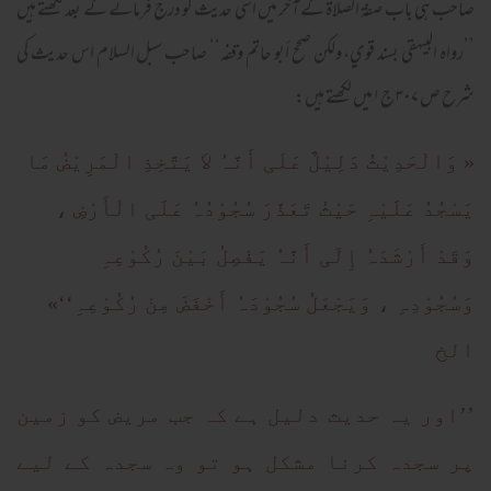
صاحب ہی باب صفۃ الصلاۃ کے آخر میں اسی حدیث کو درج فرمانے کے بعد لکھتے ہیں
’’رواہ البیہقي بسند قوي، ولکن صحح أبو حاتم وقفہ‘‘ صاحب سبل السلام اس حدیث کی
شرح ص ۳۰۷ ج۱میں لکھتے ہیں:
« وَالْحَدِیْثُ دَلِیْلٌ عَلَی أَنَّہُ لاَ یَتَّخِذِ الْمَرِیْضُ مَا
یَسْجُدُ عَلَیْہِ حَیْثُ تَعَذَّرَ سُجُوْدُہُ عَلَی الْأَرْضِ ،
وَقَدْ أَرْشَدَہُ إِلَی أَنَّہُ یَفْصِلُ بَیْنَ رُکُوْعِہِ
وَسُجُوْدِہِ ، وَیَجْعَلُ سُجُوْدَہُ أَخْفَضَ مِنْ رُکُوْعِہِ‘‘»
الخ
’’اور یہ حدیث دلیل ہے کہ جب مریض کو زمین
پر سجدہ کرنا مشکل ہو تو وہ سجدہ کے لیے