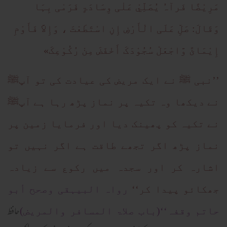
مَرِیْضًا فَرآہُ یُصَلِّيْ عَلٰی وِسَادَۃٍ فَرَمٰی بِہَا
وَقَالَ: صَلِّ عَلَی الْأَرْضِ إِنِ اسْتَطَعْتَ ، وَإِلاَّ فَأَوْمِ
إِیْمَائً وَّاجْعَلْ سُجُوْدَکَ أَخْفَضَ مِنْ رُکُوْعِکَ»
’’نبی ﷺ نے ایک مریض کی عیادت کی تو آپﷺ
نے دیکھا وہ تکیہ پر نماز پڑھ رہا ہے آپﷺ
نے تکیہ کو پھینک دیا اور فرمایا زمین پر
نماز پڑھ اگر تجھے طاقت ہے اگر نہیں تو
اشارہ کر اور سجدہ میں رکوع سے زیادہ
جھکائو پیدا کر‘‘
رواہ البیہقی وصحح أبو
حافظ
حاتم وقفہ‘‘(باب صلاۃ المسافر والمریض)