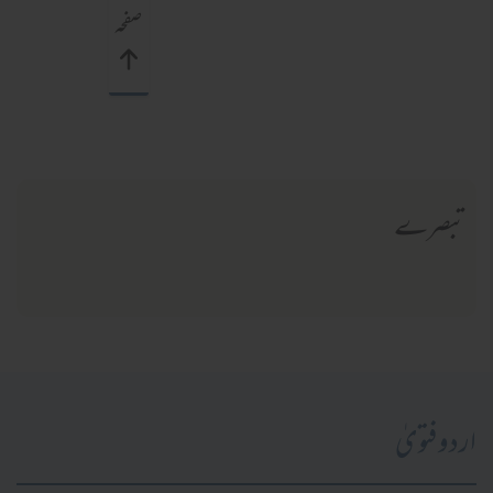
صفحہ
تبصرے
اردو فتویٰ