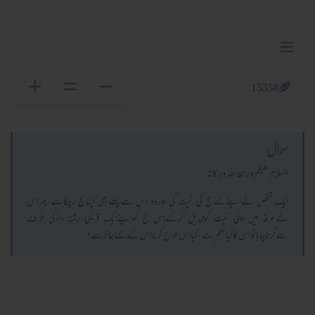
15358
سوال
السلام عليكم ورحمة الله وبركاته
ایک شخص نےاپنےلئےحج کی نیت کی اوروہ اس سےپہلےبھی اپناحج رچکاہے،پھراس
نےعرفہ میں اپنی نیت کوتبدیل کرکےاس حج کواپنےایک قریبی رشتہ دارکی طرف
سےکرناچاہاتواس کاکیاحکم ہے،کیااس طرح کرنااس کےلئےجائزہے؟