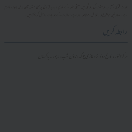
محدث فتویٰ، کتاب و سنت کی روشنی میں سلفی علما کے قدیم و جدید فتاویٰ پر مبنی مستند آن لائن پلیٹ فارم
ہے۔ صارفین موضوع وار تلاش، مطالعہ اور اپنے سوالات کے جوابات حاصل کر سکتے ہیں۔
رابطہ کریں
مرکز النور: کالج روڈ، نزد غازی چوک، ٹاؤن شپ، لاہور ۔ پاکستان