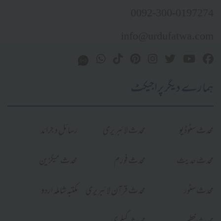
0092-300-0197274
info@urdufatwa.com
ہمارے دیگر پراجیکٹ
محدث سٹوڈیو
محدث لائبریری
رسائل و جرائد
محدث حدیث
محدث فورم
محدث میگزین
محدث سٹور
محدث قرآن لائبریری
مکتبہ شاملہ اردو