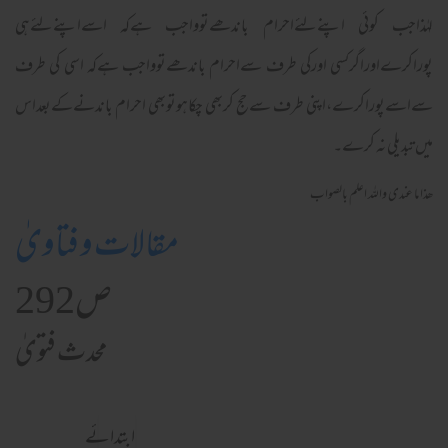
لہٰذاجب کوئی اپنےلئےاحرام باندھےتوواجب ہےکہ اسےاپنےلئےہی
پوراکرےاوراگرکسی اورکی طرف سےاحرام باندھےتوواجب ہےکہ اسی کی طرف
سےاسےپوراکرے،اپنی طرف سےحج کربھی چکاہوتوبھی احرام باندنےکےبعداس
میں تبدیلی نہ کرے۔
ھذا ما عندی واللہ اعلم بالصواب
مقالات و فتاویٰ
ص292
محدث فتویٰ
ابتدائے