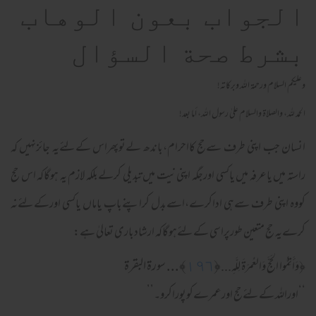
الجواب بعون الوهاب
بشرط صحة السؤال
وعلیکم السلام ورحمة اللہ وبرکاته!
الحمد لله، والصلاة والسلام علىٰ رسول الله، أما بعد!
انسان جب اپنی طرف سےحج کااحرام،باندھ لےتوپھراس کےلئےیہ جائزنہیں کہ
راستہ میں یاعرفہ میں یاکسی اورجگہ اپنی نیت میں تبدیلی کرلےبلکہ لازم یہ ہوگاکہ اس حج
کووہ اپنی طرف سےہی اداکرے،اسےبدل کراپنےباپ یاماں یاکسی اورکےلئےنہ
کرےیہ حج متعین طورپراسی کےلئےہوگاکہ ارشادباری تعالیٰ ہے:
﴿
١٩٦
﴾... سورة البقرة
﴿
وَأَتِمُّوا الحَجَّ وَالعُمرَ‌ةَ لِلَّهِ...
‘‘اوراللہ کےلئےحج اورعمرےکوپوراکرو۔’’