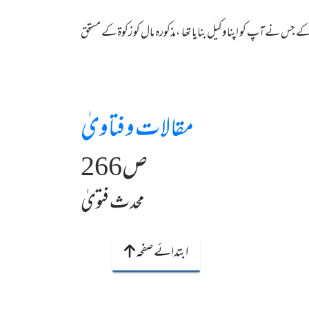
ے جس نے آپ کو اپنا وکیل بنایا تھا ،مذکورہ مال کو زکوۃ کے مستحق
مقالات و فتاویٰ
ص266
محدث فتویٰ
ابتدائے صفحہ