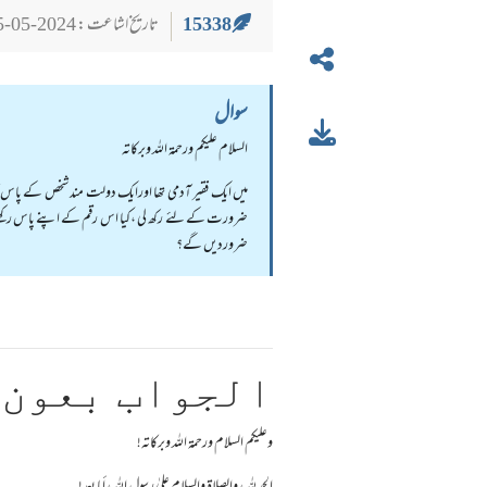
15338
تاریخ اشاعت : 2024-05-25
سوال
السلام عليكم ورحمة الله وبركاته
میں ایک فقیر آدمی تھا اورایک دولت مند شخص کے پاس کام 
ضرورت کے لئے رکھ لی ،کیا اس رقم کے اپنے پاس رکھنے ک
ضروردیں گے؟
الجواب بعون 
وعلیکم السلام ورحمة اللہ وبرکاته!