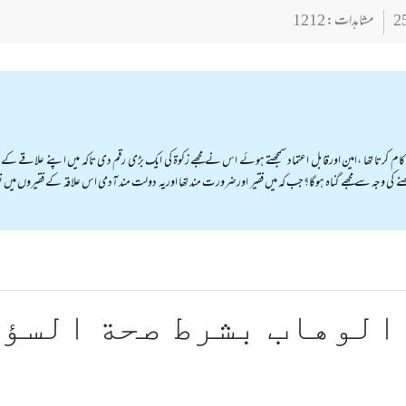
مشاہدات : 1212
کرتا تھا ،امین اورقابل اعتماد سمجھتے ہوئے اس نے مجھے زکوۃ کی ایک بڑی رقم دی تاکہ میں اپنے علاقے کے فقیر
ی وجہ سے مجھے گناہ ہوگا؟جب کہ میں فقیر اورضرورت مند تھا اوریہ دولت مند آدمی اس علاقہ کے فقیروں میں
الوهاب بشرط صحة السؤ