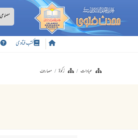
کتب فتاوی
س
عبادات
زکوۃ
مصارف