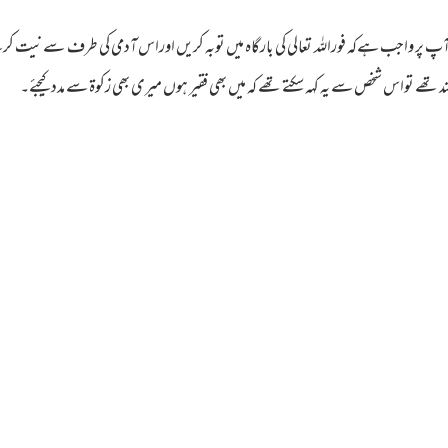
 آپ پر واجب ہےکہ فوراللہ تعالی کی بارگاہ میں توبہ کریں اوراس آدمی کی طرف سے نیت کرک
تھے تواس شخص سے یہ کہہ سکتے تھے کہ میں بھی فقیر ہوں میری بھی زکوۃ سے مددکیجئے۔