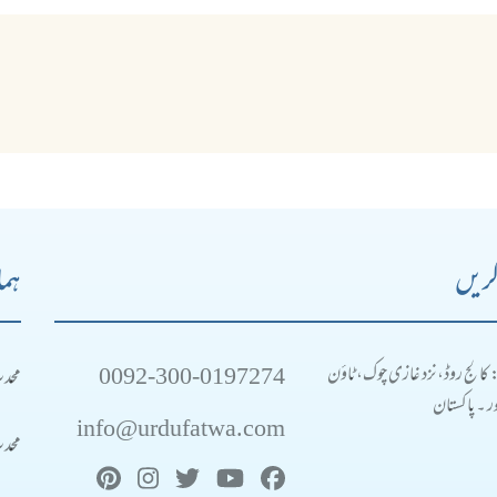
کریں
ہما
0092-300-0197274
محد
: کالج روڈ، نزد غازی چوک، ٹاؤن
 ۔ پاکستان
info@urdufatwa.com
محد