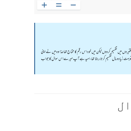
وں میں تقسیم کردوں لیکن میں خود اس رقم کا محتاج تھا لہذا وہ میں نے اپنی
 توبہت زیادہ مال تقسیم کرتا رہتا تھا،امید ہے آپ میرےاس سوال کا جواب
ال