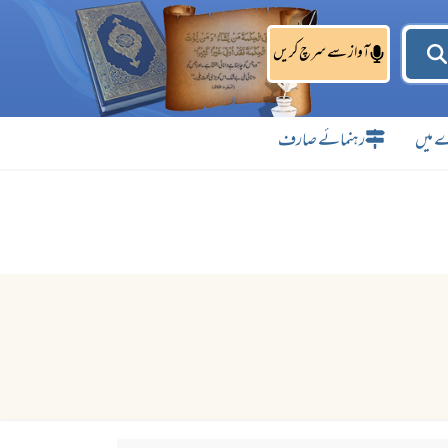
آواز سے سرچ کریں
 میں
رہنمائے صارف