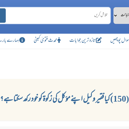
وال پوچھیں
تازہ ترین جوابات
محدث فتویٰ کمیٹی
ہمارے بارے
(150) کیا فقیر وکیل اپنے مؤکل کی زکوۃ کو خود رکھ سکتا ہے؟