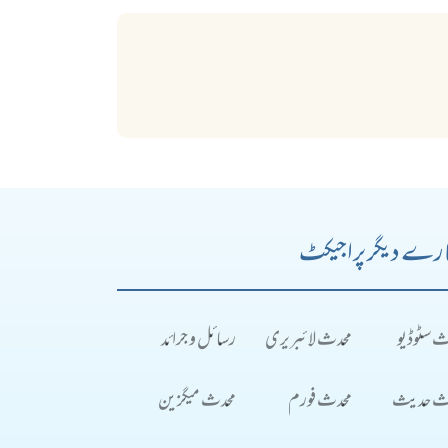
رے دیگر پراجیکٹ
ث سٹوڈیو
محدث لائبریری
رسائل و جرائد
ث حدیث
محدث فورم
محدث میگزین