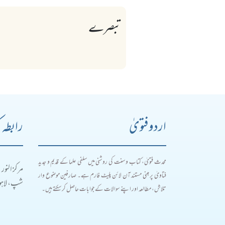
تبصرے
اردو فتویٰ
رابطہ 
محدث فتویٰ، کتاب و سنت کی روشنی میں سلفی علما کے قدیم و جدید
مرکز النور
فتاویٰ پر مبنی مستند آن لائن پلیٹ فارم ہے۔ صارفین موضوع وار
شپ، لاہور
تلاش، مطالعہ اور اپنے سوالات کے جوابات حاصل کر سکتے ہیں۔