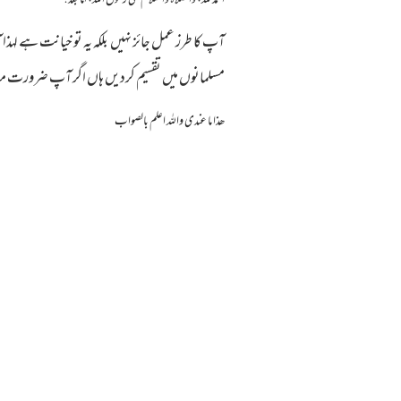
الحمد لله، والصلاة والسلام علىٰ رسول الله، أما بعد!
آپ کا طرز عمل جائز نہیں بلکہ یہ تو خیانت ہے لہذا
مسلمانوں میں تقسیم کردیں ہاں اگر آپ ضرورت مند 
ھذا ما عندی واللہ اعلم بالصواب