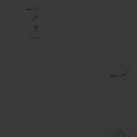
ابتدائے
صفحہ
تبصرے
اردو فتویٰ