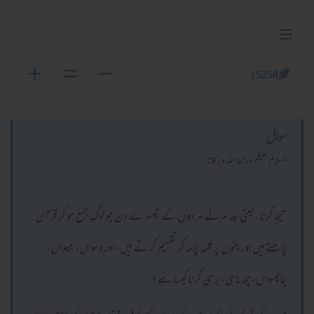
15250
سوال
السلام عليكم ورحمة الله وبركاته
تیجا کرنا، یعنی بعد مرنے مردوں کے تیسرے دن جو لوگ جمع ہو کر قرآن
پڑھتے ہیں اور چنوں پر کلمہ پڑھ کر تقسیم کرتے ہیں، اور دسواں، بیسواں،
چالیسواں، چھ ماہی، برسی کرنا کیسا ہے؟