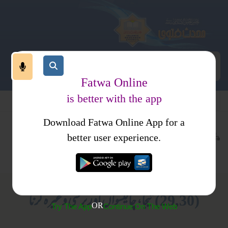
Fatwa Online
is better with the app
Download Fatwa Online App for a
اجتماعی نظام
معاشی نظام
کتب فتاوی
better user experience.
حلال وحرام
مجموعہ مقالات و فتاوی
(29,30)تیجا، چالیسواں اور برسی وغیرہ کرنا
OR
Try The App
Continue On The Web