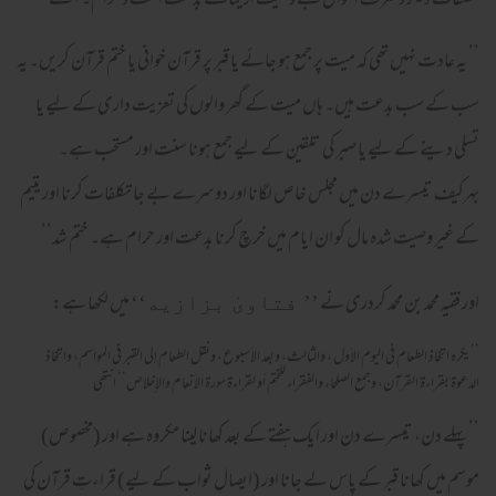
تکلفات دیگر و صرف اموال بے وصیت از یتامےٰ بدعت است و حرام۔ انتہے ‘‘
’’ یہ عادت نہیں تھی کہ میت پر جمع ہو جائے یا قبر پر قرآن خوانی یا ختم قرآن کریں۔ یہ
سب کے سب بدعت ہیں۔ ہاں میت کے گھر والوں کی تعزیت داری کے لیے یا
تسلی دینے کے لیے یا صبر کی تلقین کے لیے جمع ہونا سنت اور مستحب ہے۔
بہرکیف تیسرے دن میں مجلس خاص لگانا اور دوسرے بے جا تکلفات کرنا اور یتیم
کے غیر وصیت شدہ مال کو ان ایام میں خرچ کرنا بدعت اور حرام ہے۔ ختم شد‘‘
اور فقیہ محمد بن محمد کردری نے
میں لکھا ہے:
’’ فتاویٰ بزازیه‘‘
’’ یکرہ اتخاذ الطعام فى الیوم الأول ، والثالث، وبعد الأسبوع، ونقل الطعام إلی القبر فى المواسم، واتخاذ
الدعوة بقراءة القرآن، وجمع الصلحاء والفقراء للختم أو لقراءة سورة الأنعام والإخلاص‘‘ انتھی
’’ پہلے دن، تیسرے دن اور ایک ہفتے کے بعد کھانا لینا مکروہ ہے اور (مخصوص)
موسم میں کھانا قبر کے پاس لے جانا اور (ایصالِ ثواب کے لیے) قراءتِ قرآن کی