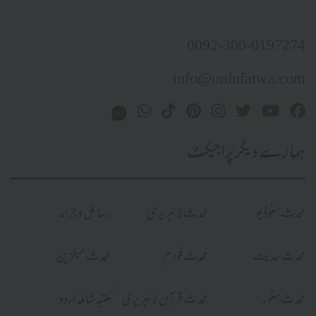
0092-300-0197274
info@urdufatwa.com
ہمارے دیگر پراجیکٹ
محدث سٹوڈیو
محدث لائبریری
رسائل و جرائد
محدث حدیث
محدث فورم
محدث میگزین
محدث سٹور
محدث قرآن لائبریری
مکتبہ شاملہ اردو