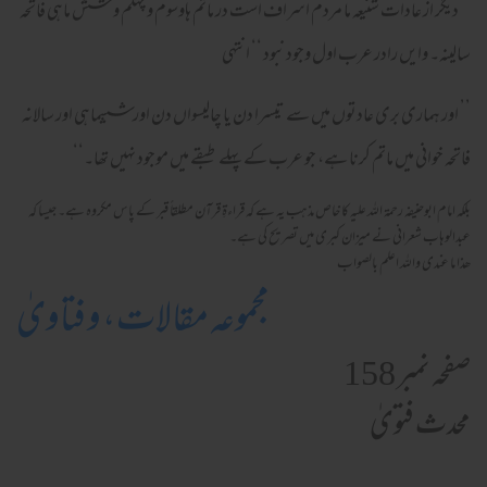
’’ دیگر از عادات شنیعہ ما مردم اسراف است در ماتم ہاوسوم و چہلم و شش ماہی فاتحہ
سالینہ۔ وایں رادر عرب اول وجود نبود ‘‘ انتہی
’’ اور ہماری بری عادتوں میں سے تیسرا دن یا چالیسواں دن اور ششماہی اور سالانہ
فاتحہ خوانی میں ماتم کرنا ہے، جو عرب کے پہلے طبقے میں موجود نہیں تھا۔‘‘
بلکہ امام ابوحنیفہ رحمۃ اللہ علیہ کا خاص مذہب یہ ہے کہ قراءۃِ قرآن مطلقاً قبر کے پاس مکروہ ہے۔ جیسا کہ
عبدالوہاب شعرانی نے میزان کبری میں تصریح کی ہے۔
ھذا ما عندی واللہ اعلم بالصواب
مجموعہ مقالات، و فتاویٰ
صفحہ نمبر 158
محدث فتویٰ