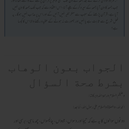
۲۔ مردہ کو دفن کرنے کے بعد جمعہ کے دن تک کسی کو قبر پر قرآن پڑھنے کے واسطے بٹھانا اور
جب جمعہ کا دن آیا جمعہ کے سپرد کرکے چلے آنا، اس اعتقاد سے کہ جب تک جمعہ کا دن نہیں
آیا ہے، قرآن پڑھنے کے سبب سے منکر نکیر نہیں آئیں گے اور اس پر عذاب نہیں ہوگا۔ یہ
فعل شرع سے ثابت ہے یا نہیں اور بصورت نہ ہونے کے عقیدہ رکھنے والا اس کا کیسا
ہے؟
الجواب بعون الوهاب
بشرط صحة السؤال
وعلیکم السلام ورحمة اللہ وبرکاته!
الحمد لله، والصلاة والسلام علىٰ رسول الله، أما بعد!
دونوں سوالوں کا یہ ہے کہ تیجا اور دسواں، بیسواں، چالیسواں، چھ ماہی، برسی اور