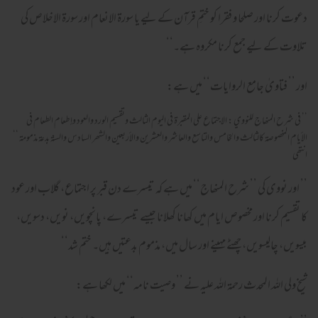
دعوت کرنا اور صلحا و فقرا کو ختمِ قرآن کے لیے یا سورۃ الانعام اور سورۃ الاخلاص کی
تلاوت کے لیے جمع کرنا مکروہ ہے۔‘‘
اور ’’ فتاویٰ جامع الروایات‘‘ میں ہے:
’’ فى شرح المنھاج للنووي : الاجتماع علی المقبرة في الیوم الثالث وتقسیم الورد والعود وإطعام الطعام في
الأیام المخصوصة کالثالث والخامس والتاسع والعاشر والعشرین والأربعین والشھر السادس والسنة بدعة مذمومة ‘‘
انتھی
’’ اور نووی کی ’’ شرح المنھاج‘‘ میں ہے کہ تیسرے دن قبر پر اجتماع، گلاب اور عود
کا تقسیم کرنا اور مخصوص ایام میں کھانا کھلانا جیسے تیسرے، پانچویں، نویں، دسویں،
بیسویں، چالیسویں، چھٹے مہینے اور سال میں، مذموم بدعتیں ہیں۔ ختم شد‘‘
شیخ ولی اللہ المحدث رحمۃ اللہ علیہ نے ’’ وصیت نامہ‘‘ میں لکھا ہے: