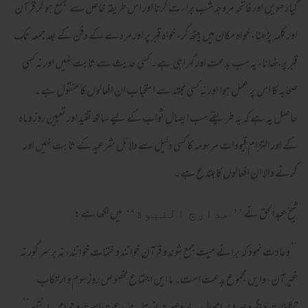
گیارھویں اور فاتحہ مروجہ شب براءت کرنا اور اس طریقہ خاص سے مجتمع ہو کر قرآن
اور کلمہ پڑھنا، خواہ مکان میں بیٹھ کر، خواہ قبر پر اور مردے کے دفن کے بعد جمعہ تک
قبر پر بٹھانا، یہ سب بدعت اور گمراہی ہے۔ کسی حدیث سے ثابت نہیں اور نہ کسی
صحابہ کا اس پر عمل ہوا اور نہ کسی مجتہد سے استحباب ان افعالوں کا منقول ہے۔
حاصل یہ ہے کہ یہ طریقے سب ایصالِ ثواب کے لیے ساتھ تقید اور تعیین روز و ماہ
کے اور التزام قیودات مرسومہ کا کسی دلیل سے دلائل شرعیہ کے ثابت نہیں اور
کرنے والا ان افعالوں کا مبتدع ہے۔
شیخ عبدالحق نے
میں لکھا ہے:
’’ مدارج النبوة‘‘
’’ وعادت نمود کہ برائے میت جمع شوند و قرآن خوانند و ختمات خوانند، نہ برسر گور نہ
غیر آن، وایں مجموع بدعت است۔ ما ایں اجتماع مخصوص روز سوم و ارتکاب