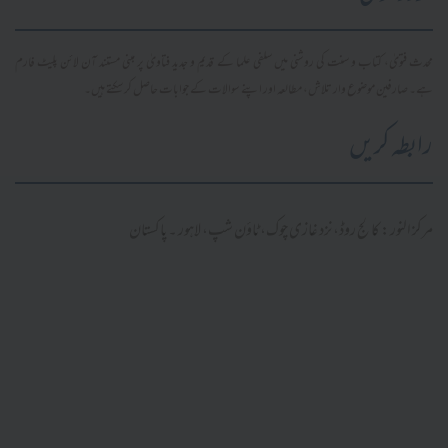
محدث فتویٰ، کتاب و سنت کی روشنی میں سلفی علما کے قدیم و جدید فتاویٰ پر مبنی مستند آن لائن پلیٹ فارم
ہے۔ صارفین موضوع وار تلاش، مطالعہ اور اپنے سوالات کے جوابات حاصل کر سکتے ہیں۔
رابطہ کریں
مرکز النور: کالج روڈ، نزد غازی چوک، ٹاؤن شپ، لاہور ۔ پاکستان