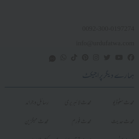
0092-300-0197274
info@urdufatwa.com
ہمارے دیگر پراجیکٹ
محدث سٹوڈیو
محدث لائبریری
رسائل و جرائد
محدث حدیث
محدث فورم
محدث میگزین