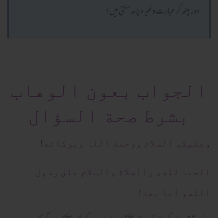
دور بیٹھ کر عبارت وغیرہ پڑھ سکتی ہیں؟
الجواب بعون الوهاب
بشرط صحة السؤال
وعلیکم السلام ورحمة اللہ وبرکاته!
الحمد لله، والصلاة والسلام علىٰ رسول
الله، أما بعد!