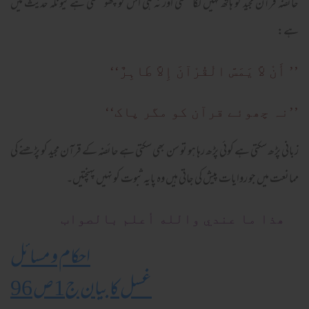
حائضہ قرآن مجید کو ہاتھ نہیں لگا سکتی اور نہ ہی اس کو چھو سکتی ہے کیونکہ حدیث میں
ہے:
’’ أَنْ لاَّ یَمَسَّ الْقُرْآنَ إِلاَّ طَاہِرٌ‘‘
’’نہ چھوئے قرآن کو مگر پاک‘‘
زبانی پڑھ سکتی ہے کوئی پڑھ رہا ہو تو سن بھی سکتی ہے حائضہ کے قرآن مجید کو پڑھنے کی
ممانعت میں جو روایات پیش کی جاتی ہیں وہ پایہ ثبوت کو نہیں پہنچتیں۔
ھذا ما عندي والله أعلم بالصواب
احکام و مسائل
غسل کا بیان ج1ص 96