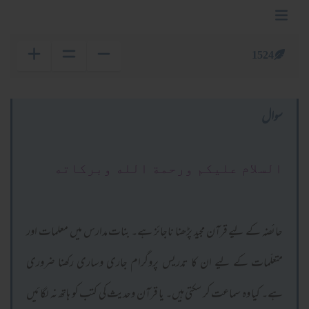
1524
سوال
السلام عليكم ورحمة الله وبركاته
حائضہ کے لیے قرآن مجید پڑھنا ناجائز ہے۔ بنات مدارس میں معلمات اور
متعلّمات کے لیے ان کا تدریس پروگرام جاری وساری رکھنا ضروری
ہے۔ کیا وہ سماعت کر سکتی ہیں۔ یا قرآن وحدیث کی کتب کو ہاتھ نہ لگائیں