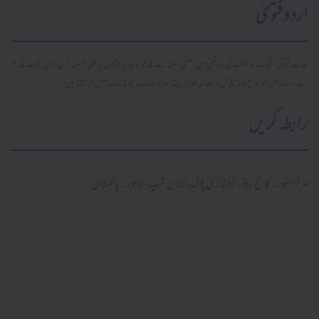
اردو فتویٰ
محدث فتویٰ، کتاب و سنت کی روشنی میں سلفی علما کے قدیم و جدید فتاویٰ پر مبنی مستند آن لائن پلیٹ فارم
ہے۔ صارفین موضوع وار تلاش، مطالعہ اور اپنے سوالات کے جوابات حاصل کر سکتے ہیں۔
رابطہ کریں
مرکز النور: کالج روڈ، نزد غازی چوک، ٹاؤن شپ، لاہور ۔ پاکستان