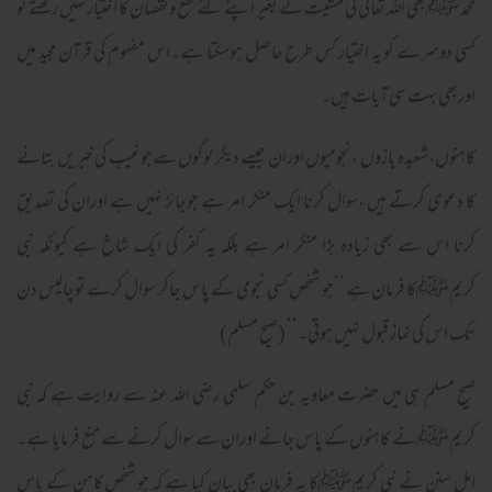
محمد ﷺبھی اللہ تعالی کی مشیت کے بغیر اپنے لئے نفع ونقصان کا اختیار نہیں رکھتے تو
کسی دوسرے کو یہ اختیار کس طرح حاصل ہوسکتا ہے۔اس مفہوم کی قرآن مجید میں
اوربھی بہت سی آیات ہیں۔
کاہنوں،شعبدہ بازوں ،نجومیوں اوران جیسے دیگر لوگوں سےجوغیب کی خبریں بتانے
کا دعوی کرتے ہیں ،سوال کرنا ایک منکر امر ہے جوجائز نہیں ہے اوران کی تصدیق
کرنا اس سے بھی زیادہ بڑا منکر امر ہے بلکہ یہ کفر کی ایک شاخ ہے کیونکہ نبی
کریمﷺکا فرمان ہے ‘‘جو شخص کسی نجومی کے پاس جاکر سوال کرے توچالیس دن
تک اس کی نماز قبول نہیں ہوتی۔’’ (صیح مسلم)
صیح مسلم ہی میں حضرت معاویہ بن حکم سلمی رضی اللہ عنہ سے روایت ہے کہ نبی
کریمﷺنے کاہنوں کے پاس جانے اوران سے سوال کرنے سے منع فرمایا ہے۔
اہل سنن نے نبی کریمﷺکا یہ فرمان بھی بیان کیا ہے کہ جو شخص کاہن کے پاس