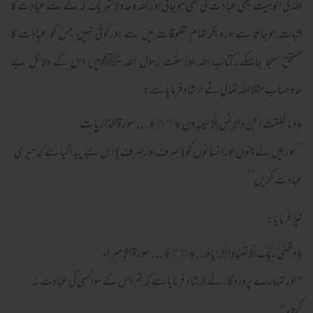
اللہ کی الوہیت یعنی عبادت کی نفی ہوجاتی اور اللہ وحدہ لاشریک لہ کے لئے عبادت کا
اثبات ہوجاتا ہےاوردیگر تمام مخلوقات میں سے اورکوئی نہیں جس کو عبادت کا
مستحق سمجا جاسکے۔کتاب اللہ اورسنت رسول اللہ ﷺمیں اس کے دلائل بے
حدوحساب مثلا اللہ تعالی نے ارشادفرمایاہے:
﴿
٥٦
﴾... سورةالذاريات
﴿
وَما خَلَقتُ الجِنَّ وَالإِنسَ إِلّا لِيَعبُدونِ
‘‘اور میں نے جنوں اورانسانوں کو (صرف اورصرف) اس لیے پیدا کیا ہے کہ میری
عبادت کریں’’
نیز فرمایا:
﴿
٢٣
﴾... سورةالإسراء
﴿
وَقَضىٰ رَ‌بُّكَ أَلّا تَعبُدوا إِلّا إِيّاهُ...
"اور تمہارے پروردگار نے ارشاد فرمایا ہے کہ تم اس کے سوا کسی کی عبادت نہ
کرو۔"