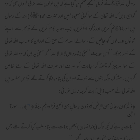
رسول اللہﷺنے فرمایا‘‘مجھے حکم دیا گیا ہے کہ میں لوگوں سے لڑائی کروں حتی کہ وہ
گواہی دیں کہ اللہ تعالی کے سوا کوئی معبود نہیں اورحضرت محمد(ﷺ)اللہ کے رسول
ہیں اورنمازقائم کریں اورزکوۃ اداکریں،جب وہ یہ کام کریں گےتو مجھ سے اپنے
خونوں اورمالوں کو بچالیں گے،سوائے اسلام کے حق کے اوران کا حساب اللہ تعالی
کے ذمہ ہوگا۔’’اس حدیث ‘‘حتي يشهدواان لااله لاالله’’ کہ معنی یہ ہیں کہ وہ اللہ تعالی
کے سوا ہرچیز کو چھوڑ کر عبادت کو صرف اور صرف اللہ تعالی کے لئے خاص
کردیں۔مشرک لوگ جنوں سے ڈرتے اوران کی پناہ مانگاکرتے تھے تواس سلسلہ میں
اللہ تعالی نے حسب ذیل آیت کریمہ نازل فرمائی:
﴿
٦
﴾... سورة
﴿
وَأَنَّهُ كانَ رِ‌جالٌ مِنَ الإِنسِ يَعوذونَ بِرِ‌جالٍ مِنَ الجِنِّ فَزادوهُم رَ‌هَقًا
الجن
‘‘بات یہ ہے کہ کچھ لوگ (چند انسان)بعض جنات سے پناہ طلب کیا کرتے تھے جس