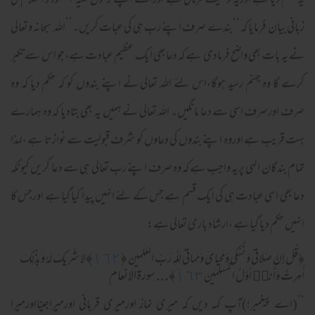
یہ حکم دیا ہے اوریہ وصیت فرمائی ہے اوراسے اپنے رسول علیہ الصلوۃ والسلام کی
زبانی بیان فرمایا کہ ‘‘بندے صرف اپنے رب ہی کی عبات کریں۔’’اللہ سبحانہ وتعالی
نے یہ بات بھی واضح فرمادی ہے کہ دعابھی ایک عظیم عبادت ہے،جو اس سے تکبر
کرے گا وہ جہنم رسید ہوگا،اس لئے اللہ تعالی نے اپنے بندوں کو کہ حکم دیا کہ وہ
صرف اورصرف اسی سے دعا مانگیں۔ اللہ تعالی نے ہمیں یہ بھی بتادیا کہ وہ ہمارے
بہت قریب ہے اوروہ اپنے بندوں کی دعاوں کو شرف قبولیت سے نوازتا ہے ،لہذا
تمام بندگان الہی پریہ واجب ہے کہ وہ صرف اپنے رب تعالی ہی سے دعا کریں کیونکہ
دعا بھی اسی عبادت ہی کی ایک قسم ہے جس کے لئے انہیں پیدا کیا گیا ہے اورجس کا
انہیں حکم دیا گیا ہے ،ارشاد باری تعالی ہے:
﴾
١٦٢
﴿
﴿
قُل إِنَّ صَلاتى وَنُسُكى وَمَحياىَ وَمَماتى لِلَّهِ رَ‌بِّ العـٰلَمينَ
لا شَر‌يكَ لَهُ وَبِذ‌ٰلِكَ
١٦٣
﴾... سورةالانعام
أُمِر‌تُ وَأَنا۠ أَوَّلُ المُسلِمينَ
‘‘(اے پیغمبر!)آپ کہہ دیں کہ میری نماز اورمیری قربانی اورمیراجینااورمیرا