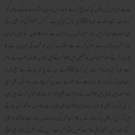
جائے اوراس کی باتوں کی تصدیق کرے تو وہ اس (دین وشریعت)کے ساتھ کفر
کرتاہے ،جسے حضرت محمد (ﷺ)پر نازل کیاگیا ہے۔’’اس مفہوم کی اوربھی بہت
سی احادیث مبارکہ ہیں،لہذا مسلمانوں پر یہ واجب ہے کہ وہ کاہنوں ،نجومیوں اوران
تمام شعبدہ بازوں سے سوال کرنے سے اجتناب کریں جو غیب کی خبریں دینے کا
کاروبارکرتے اورمسلمانوں کوتلبیس میں مبتلا کرتے ہیں خواہ یہ کاروبارطب کے نام
سے ہویا کسی اورنام سے۔نبی کریمﷺنے ان کے پاس جانے سے منع فرمایا
ہےجیسا کہ مذکورہ بالا احادیث کے حوالے سے یہ گزرچکا ہے۔وہ لوگ بھی اسی
ممانعت میں شامل ہیں جوطب کے نام سے غیبی اموربتانے کا دعوی کرتے ہیں جیسا
کہ کئی لوگ مریض کا عمامہ (رومال وپگڑی وغیرہ)یا مریضہ کا دوپٹہ سونگھ کریہ بتاتے
ہیں کہ اس مریض یا مریضہ نے یہ کام کیا جس کی وجہ سے یہ بیمار ہےحالانکہ مریض
کے عمامہ میں ایسی کوئی علامت نہیں ہوتی جس سے اس کے مرض کی نشاندہی ہوتی