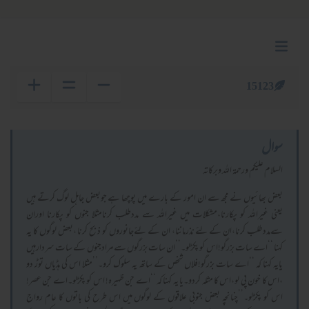
15123
سوال
السلام عليكم ورحمة الله وبركاته
بعض بھائیوں نے مجھ سے ان امور کے بارے میں پوچھا ہے جوبعض جاہل لوگ کرتے ہیں
یعنی غیراللہ کو پکارنا،مشکلات میں غیراللہ سے مددطلب کرنامثلا جنوں کو پکارنا اوران
سےمددطلب کرنا،ان کے لئے نذرماننا، ان کے لئےجانوروں کو ذبح کرنا ،بعض لوگوں کا یہ
کہنا ‘‘اے سات بزرگو!اس کو پکڑلو۔’’ان سات بزرگوں سے مرادجنوں کے سات سردارہیں
یایہ کہنا کہ ‘‘اے سات بزرگو!فلاں شخص کے ساتھ یہ سلوک کرو۔’’مثلا اس کی ہڈیاں توڑ دو
،اس کا خون پی لو،اس کا مثلہ کردو۔یا یہ کہنا کہ ‘‘اے جن ظہیرہ! اس کو پکڑلو۔اے جن عصر!
اس کو پکڑلو۔’’چنانچہ بعض جنوبی علاقوں کے لوگوں میں اس طرح کی باتوں کا عام رواج