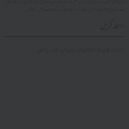
محدث فتویٰ، کتاب و سنت کی روشنی میں سلفی علما کے قدیم و جدید فتاویٰ پر مبنی مستند آن لائن پلیٹ فارم
ہے۔ صارفین موضوع وار تلاش، مطالعہ اور اپنے سوالات کے جوابات حاصل کر سکتے ہیں۔
رابطہ کریں
مرکز النور: کالج روڈ، نزد غازی چوک، ٹاؤن شپ، لاہور ۔ پاکستان