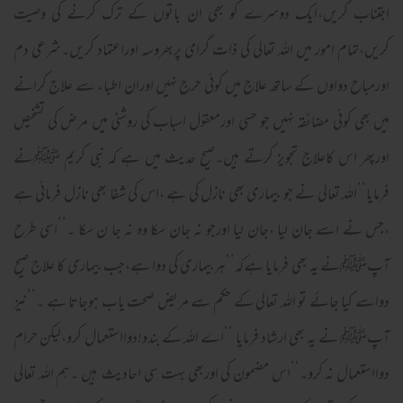
اجتناب کریں،ایک دوسرے کو بھی ان باتوں کے ترک کرنے کی وصیت
کریں،تمام امور میں اللہ تعالی کی ذات گرامی پربھروسہ اوراعتماد کریں۔شرعی دم
اورمباح دواوں کے ساتھ علاج میں کوئی حرج نہیں اوران اطباء سے علاج کرانے
میں بھی کوئی مضائقہ نہیں جو حسی اورمعقول اسباب کی روشنی میں مرض کی تشخیص
اورپھر اس کاعلاج تجویز کرتے ہیں۔صیح حدیث میں ہے کہ نبی کریم ﷺنے
فرمایا‘‘اللہ تعالی نے جو بیماری بھی نازل کی ہے ،اس کی شفا بھی نازل فرمائی ہے
،جس نے اسے جان لیا ،جان لیا اورجو نہ جان سکا وہ نہ جا ن سکا ۔’’اسی طرح
آپﷺنے یہ بھی فرمایا ہےکہ‘‘ہربیماری کی دوا ہے،جب بیماری کا علاج صیح
دواسے کیا جائے تو اللہ تعالی کے حکم سے مریض صحت یاب ہوجاتا ہے ۔’’نیز
آپﷺ نے یہ بھی ارشاد فرمایا ‘‘اے اللہ کے بندو!دوااستعمال کرو،لیکن حرام
دوااستعمال نہ کرو۔’’اس مضمون کی اوربھی بہت سی احادیث ہیں ۔ہم اللہ تعالی