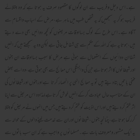
ہے۔اس دجل وفریب سے ان لوگوں کا مقصود صرف یہ ہوتا ہے کہ وہ مبتلائے
فریب ہوکر یہ سمجھیں کہ یہ شخص طب میں ماہر ہے،مرض کے اسباب واقسام سے
آگاہ ہے۔اس طرح کے لوگ بسااوقات مریضوں کو کچھ دوائیں بھی دے دیتے
ہیں،ہوتا یہ ہے کہ اللہ کے حکم سے ہی شفا مل جاتی ہے لیکن وہ یہ سمجھتے ہیں کہ انہیں
شفاان دوائیوں کے استعمال سے ہوئی ہے مرض کا سبب بسااوقات ان جنوں
اورشیطانوں کا اثر ہوتا ہے جن کی وابستگی اس معالج سے بھی ہوتی ہے،وہ اسے بعض
مخفی باتیں بتادیتے ہیں تو یہ معالج انہی پر انحصار کرتا ہےاورجنوں اورشیطانوں کی
ان کے مناسب حال عبادت کر کے انہیں خوش کرتا ہےلہذا وہ اس مریض سے اپنا
اثر ختم کردیتے ہیں اوراس اذیت کو ختم کردیتے ہیں جس میں انہوں نے مریض کو مبتلا
کررکھا ہوتا ہے،چنانچہ جنوں ،شیطانوں اوران سے خدمت لینے والوں کے حوالہ سے
یہ ایک مشہور ومعروف بات ہے۔مسلمانوں پر واجب ہے کہ ان سب باتوں سے