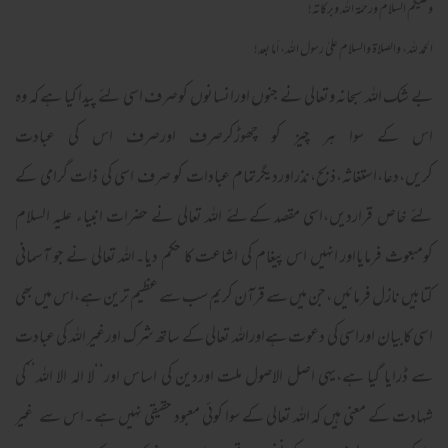
وعلیکم السلام ورحمة اللہ وبرکاته!
الحمد لله، والصلاة والسلام علىٰ رسول الله، أما بعد!
بے شک اللہ سبحانہ وتعالی نے جنوں اورانسانوں کوصرف اسی لئے پیدا کیا ہے کہ وہ
اس کے سوا ہر چیز کو چھوڑکرصرف اورصرف اس کی عبادت
کریں،دعا،استغاثہ،ذبح،نذراوردیگرتمام عبادات کو صرف اسی کی ذات گرامی کے
لئے خاص قراردیں،اسی مقصد کےلئے اللہ تعالی نے حضرات انبیاء علیہ السلام
کومبعوث فرمایااور انہیں اس پیغام کی اشاعت کا حکم دیا۔اللہ تعالی نے جو آسمانی
کتابیں نازل فرمائیں ،جن میں سے قرآن کریم سب سے عظیم ترین ہے،اس میں بھی
اسی کابیان اوراسی کی دعوت ہےاوراللہ تعالی کے ساتھ شرک اورغیر اللہ کی عبادت
سے ڈرایا گیا ہے،یہی اصل الاصول ملت اوردین کی اساس اور‘‘لا الہ الا اللہ’’کی
شہادت کے معنی ہیں کہ اللہ تعالی کے سوا کوئی معبود حقیقی نہیں ہے ۔اس سے غیر