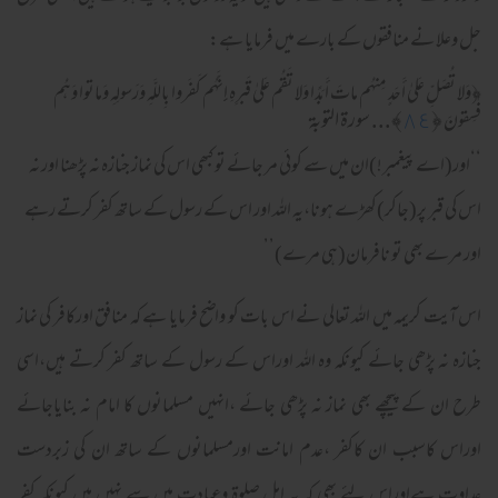
جل وعلا نے منافقوں کے بارے میں فرمایا ہے:
﴿
وَلا تُصَلِّ عَلىٰ أَحَدٍ مِنهُم ماتَ أَبَدًا وَلا تَقُم عَلىٰ قَبرِ‌هِ إِنَّهُم كَفَر‌وا بِاللَّهِ وَرَ‌سولِهِ وَماتوا وَهُم
﴿
٨٤
﴾... سورة التوبة
فـٰسِقونَ
‘‘اور(اے پیغمبر!)ان میں سے کوئی مر جائے تو کبھی اس کی نماز جنازہ نہ پڑھنا اور نہ
اس کی قبر پر(جاکر)کھڑے ہونا،یہ اللہ اور اس کے رسول کے ساتھ کفر کرتے رہے
اور مرے بھی تو نافرمان(ہی مرے)’’
اس آیت کریمہ میں اللہ تعالی نے اس بات کو واضح فرمایا ہے کہ منافق اورکافر کی نماز
جنازہ نہ پڑھی جائے کیونکہ وہ اللہ اوراس کے رسول کے ساتھ کفر کرتے ہیں،اسی
طرح ان کے پیچھے بھی نماز نہ پڑھی جائے ،انہیں مسلمانوں کا امام نہ بنایاجائے
اوراس کاسبب ان کاکفر ،عدم امانت اورمسلمانوں کے ساتھ ان کی زبردست
عداوت ہےاوراس لئے بھی کہ یہ اہل صلوۃ وعبادت میں سے نہیں ہیں کیونکہ کفر