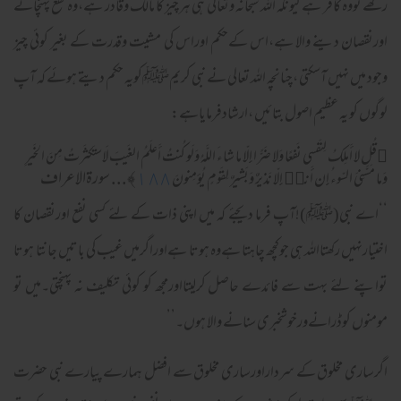
رکھے تووہ کافر ہے کیونکہ اللہ سبحانہ وتعالی ہی ہرچیز کا مالک وقادر ہے،وہ نفع پہنچانے
اورنقصان دینے والا ہے،اس کےحکم اوراس کی مشیت وقدرت کے بغیر کوئی چیز
وجود میں نہیں آسکتی ،چنانچہ اللہ تعالی نے نبی کریمﷺکویہ حکم دیتے ہوئے کہ آپ
لوگوں کو یہ عظیم اصول بتائیں ،ارشادفرمایاہے:
﴿
قُل لا أَملِكُ لِنَفسى نَفعًا وَلا ضَرًّ‌ا إِلّا ما شاءَ اللَّهُ وَلَو كُنتُ أَعلَمُ الغَيبَ لَاستَكثَر‌تُ مِنَ الخَيرِ‌
١٨٨
﴾... سورةالاعراف
وَما مَسَّنِىَ السّوءُ إِن أَنا۠ إِلّا نَذيرٌ‌ وَبَشيرٌ‌ لِقَومٍ يُؤمِنونَ
‘‘اے نبی(ﷺ)!آپ فرما دیجئے کہ میں اپنی ذات کے لئے کسی نفع اورنقصان کا
اختیارنہیں رکھتااللہ ہی جوکچھ چاہتا ہےوہ ہوتا ہےاوراگرمیں غیب کی باتیں جانتا ہوتا
تواپنے لئے بہت سے فائدے حاصل کرلیتااورمجھ کو کوئی تکلیف نہ پہنچتی۔میں تو
مومنوں کوڈرانےورخوشخبری سنانے والا ہوں۔’’
اگرساری مخلوق کے سرداراورساری مخلوق سے افضل ہمارے پیارے نبی حضرت