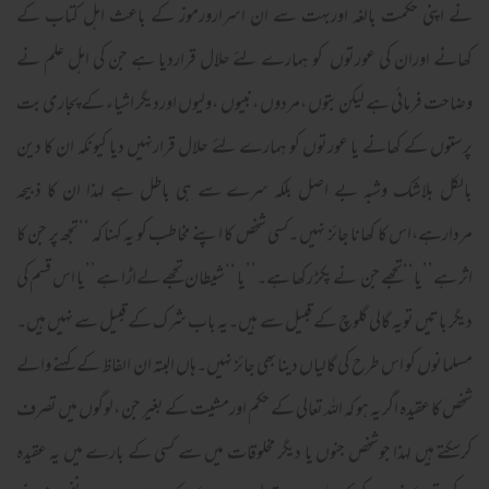
نے اپنی حکمت بالغہ اوربہت سے ان اسرارورموز کے باعث اہل کتاب کے
کھانے اوران کی عورتوں کو ہمارے لئے حلال قراردیا ہے جن کی اہل علم نے
وضاحت فرمائی ہے لیکن بتوں ،مردوں ،نبیوں ،ولیوں اوردیگر اشیاء کے پجاری بت
پرستوں کے کھانے یا عورتوں کو ہمارے لئے حلال قرارنہیں دیا کیونکہ ان کا دین
بالکل بلاشک وشبہ بے اصل بلکہ سرے سے ہی باطل ہے لہذا ان کا ذبیحہ
مردارہے،اس کا کھانا جائز نہیں ۔کسی شخص کا اپنے مخاطب کو یہ کہنا کہ ‘‘تجھ پر جن کا
اثر ہے’’یا‘‘تجھے جن نے پکڑ رکھا ہے۔’’یا ‘‘شیطان تجھے لےاڑا ہے’’یا اس قسم کی
دیگر باتیں تویہ گالی گلوچ کے قبیل سے ہیں۔یہ باب شرک کے قبیل سے نہیں ہیں۔
مسلمانوں کو اس طرح کی گالیاں دینا بھی جائز نہیں۔ہاں البتہ ان الفاظ کے کہنے والے
شخص کا عقیدہ اگر یہ ہو کہ اللہ تعالی کے حکم اورمشیت کے بغیر جن ،لوگوں میں تصرف
کرسکتے ہیں لہذا جوشخص جنوں یا دیگر مخلوقات میں سے کسی کے بارے میں یہ عقیدہ