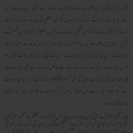
شرک کی انتہائی بدترین صورت ہے لہٰذا واجب ہے کہ اسے ترک کر دیا جائے،اس
سے بچا جائے،اس کے ترک کی دوسروں کو بھی تلقین کی جائے اور ایسا کرنے
والے کو منع کیا جائے اور جس شخص کے بارے میں یہ معلوم ہو کہ وہ اس قسم کے
شرکیہ اعمال میں مبتلا ہے تو یہ جائز نہیں کہ اس سے رشتہ ناطہ کیا جائے،اس کا ذبیحہ
کھایا جائے،اس کی نماز جنازہ پڑھی جائے یا اس کے پیچھے نماز پڑھی جائے حتٰی کہ وہ
تائب ہو، دعا اور عبادت کو اللہ وحدہ کے لئے خالص کردے۔دعا بھی عبادت ہے
بلکہ عبادت کی روح ہے جیسا کہ نبی کریمﷺکا ارشاد ہے کہ‘‘دعاہی عبادت
ہے’’اور دوسری حدیث میں الفاظ یہ ہیں کہ‘‘دعا عبادت کا مغز ہے’’اور ارشاد
باری تعالیٰ ہے:
﴿
وَلا تَنكِحُوا المُشرِ‌كـٰتِ حَتّىٰ يُؤمِنَّ وَلَأَمَةٌ مُؤمِنَةٌ خَيرٌ‌ مِن مُشرِ‌كَةٍ وَلَو أَعجَبَتكُم وَلا تُنكِحُوا المُشرِ‌كينَ
حَتّىٰ يُؤمِنوا وَلَعَبدٌ مُؤمِنٌ خَيرٌ‌ مِن مُشرِ‌كٍ وَلَو أَعجَبَكُم أُولـٰئِكَ يَدعونَ إِلَى النّارِ‌ وَاللَّهُ يَدعوا إِلَى
﴿
٢٢١
﴾... سورةالبقرة
الجَنَّةِ وَالمَغفِرَ‌ةِ بِإِذنِهِ وَيُبَيِّنُ ءايـٰتِهِ لِلنّاسِ لَعَلَّهُم يَتَذَكَّر‌ونَ