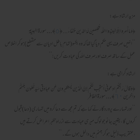
مزید ارشاد ہے:
﴿
٥
﴾... سورة البينة
﴿
وَما أُمِر‌وا إِلّا لِيَعبُدُوا اللَّهَ مُخلِصينَ لَهُ الدّينَ حُنَفاءَ ...
‘‘انہیں صرف یہی حکم دیا گیا تھا کہ وہ یکسو(تمام باطل ادیان سے منقطع)ہوکر اخلاص
عمل کے ساتھ صرف اورصرف اللہ کی عبادت کریں!’’
ارشاد گرامی ہے:
﴿
وَقالَ رَ‌بُّكُمُ ادعونى أَستَجِب لَكُم إِنَّ الَّذينَ يَستَكبِر‌ونَ عَن عِبادَتى سَيَدخُلونَ جَهَنَّمَ
٦٠
﴾... سورةالغافر
داخِر‌ينَ
‘‘اورتمہارے پروردگار نے کہا ہے کہ تم مجھ سے دعا کرو میں تمہاری (دعا)قبول
کروں گا ،یقین جانو جو لوگ میری عبادت سے ازراہ تکبر اعراض کرتے ہیں
،عنقریب ذلیل ہوکر جہنم میں داخل ہوں گے۔’’