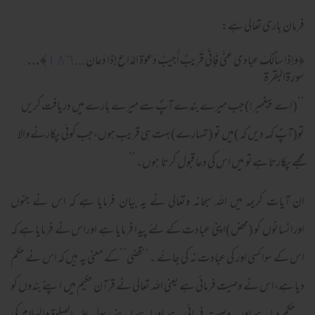
فرمان باری تعالی ہے:
﴾...
١٨٦
﴿
وَإِذا سَأَلَكَ عِبادى عَنّى فَإِنّى قَر‌يبٌ أُجيبُ دَعوَةَ الدّاعِ إِذا دَعانِ ...
سورةالبقرة
‘‘(اے پیغمبر!)جب میرے بندے آپؐ سے میرے بارے میں دریافت کریں
تو(آپؐ کہہ دیں کہ )میں تو (تمہارے)بہت ہی قریب ہوں،جب کوئی پکارنے والا
مجھے پکارتا ہےتو میں اس کی دعا قبول کرتا ہوں۔’’
ان آیات کریمہ میں اللہ سبحانہ وتعالی نے یہ بیان فرمایا ہے کہ اس نے جنوں
اورانسانوں کو (محض)اپنی عبادت کے لئے پیدا فرمایا ہے اوراس نے فرمایا ہے کہ
اس کے سوا کسی اور کی عبادت نہ کی جائے ۔‘‘قضی’’کے معنی یہ ہیں کہ اس نے حکم
دیا ہے،اس نے وصیت فرمائی ہے یعنی اللہ تعالی نے قرآن حکیم میں اپنے بندوں کو