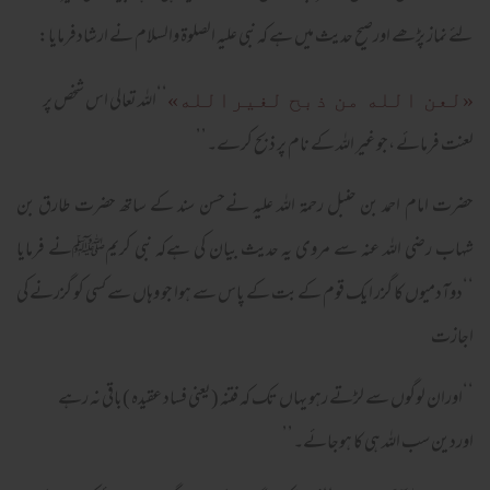
لئے نماز پڑھے اورصیح حدیث میں ہے کہ نبی علیہ الصلوۃ والسلام نے ارشادفرمایا:
‘‘اللہ تعالی اس شخص پر
«لعن الله من ذبح لغيرالله»
لعنت فرمائے ،جو غیر اللہ کے نام پر ذبح کرے۔’’
حضرت امام احمد بن حنبل رحمۃ اللہ علیہ نےحسن سند کے ساتھ حضرت طارق بن
شہاب رضی اللہ عنہ سے مروی یہ حدیث بیان کی ہےکہ نبی کریمﷺنے فرمایا
‘‘دوآدمیوں کا گزر ایک قوم کے بت کے پاس سے ہوا جو وہاں سے کسی کو گزرنے کی
اجازت
‘‘اوران لوگوں سے لڑتے رہو یہاں تک کہ فتنہ (یعنی فساد عقیدہ )باقی نہ رہے
اوردین سب اللہ ہی کا ہوجائے۔’’