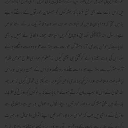
ہوئے دین کی تصدیق کریں اور آپ کے راستہ کی پیروی کریں۔اسی طرح آیت کریمہ
میں اس بات سے بھی منع فرمایا کہ مشرکوں کو مسلمان عورتوں کے رشتے دیئے
جائیں حتٰی کہ وہ ایمان لائیں کہ عبادت صرف اللہ وحدہ لاشریک لہ کے لئے خاص
ہے،رسول اللہﷺکی تصدیق واتباع کریں،نیز اللہ سبحانہ وتعالیٰ نے ہمیں یہ بھی
بتایا ہے کہ مومن باندی،آزاد مشرک عورت سے بہتر ہے خواہ وہ اسے دیکھنے والے
اور اس کی بات سننے والے کو کتنی ہی اچھی کیوں نہ معلوم ہو،اسی طرح مومن غلام
آزاد مشرک سے بہتر ہے خواہ اسے سننے اور دیکھنے والا اس کے حسن وجمال اور اس
لی فصاحت وبلاغت اور اس کی بہادری وغیرہ کی وجہ سے کتنا ہی خوش کیوں نہ ہو۔پھر
اللہ تعالیٰ نے اس کا سبب بیان کرتے ہوئے فرمایا ہے کہ یہ لوگوں کو دوزخ کی طرف
بلاتے ہیں یعنی مشرک مرد اور عورتیں اپنے اقوال واعمال اور سیرت واخلاق سے
دوزخ کے داعی ہیں جب کہ مومن مرد اور عورتیں اپنے اقوال واعمال اور سیرت
وکردار کے اعتبار سے جنت کے داعی ہیں تو یہ دونوں برابر کیسے ہوسکتے ہیں؟اسی طرح