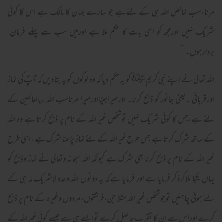
مرنا،سب خالص اللہ ہی کے لئےہے جو سارے جہان کا مالک ہے اس کا کوئی
شریک نہیں اورمجھ کو اسی بات کا حکم ملا ہے اورمیں سب سے پہلے فرمان
بردارہوں۔’’
اللہ تعالی نے اپنے نبی کریمﷺکو یہ حکم دیا کہ وہ لوگوں کو یہ بتادیں کہ آپؐ کی نماز
اورقربانی ۔یعنی جانور کو ذبح کرنا۔ اورمیراجینااورمیرا مرناسب اللہ ربالعالمین کے
لئے ہے،جس کا کوئی شریک نہیں توشخص غیر اللہ کے نام پر ذبح کرتا ہے وہ اللہ
کے ساتھ شرک کرتا ہے جس طرح غیراللہ کے لئے نماز پڑھنا شرک ہے ،اسی طرح
غیر اللہ کے نام پر ذبح کرنا بھی شرک ہے کیونکہ اللہ سبحانہ وتعالی نے نماز وذبح کو
یہاں یکجا ملاکرذکر فرمایا ہے اور فرمایا ہےکہ یہ دونوں اللہ وحدہ لاشریک لہ ہی کے
لئے ہونی چاہئیں توجوشخص غیر اللہ مثلا جن،فرشتوں،مردوں وغیرہ کے نام پر ذبح
کرے اوراس سے ان کا تقرب حاصل کرے توایسے ہی ہے جیسے کوئی غیراللہ کے