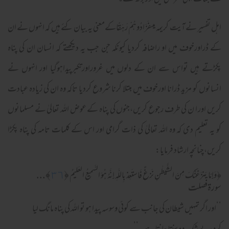
سے جنات اپنی سرکشی میں اوربڑھ گئے۔’’
اہل تفسیر نے آیت کریمہ میںفَزَادُوهُمْ رَ‌هَقًاکےمعنی یہ بیان کئے ہیں کہ انہوں نے ان
کے ڈراورخوف میں او راضافہ کردیا کیونکہ جن جب یہ دیکھتے کہ انسان ان کی پناہ
پکڑتے ہیں تواس سے ان کے دلوں میں غروراورتکبرپیداہوگیا اور انہوں نے
انسانوں کو مزید ڈرانا اورخوف میں مبتلا کرنا شروع کردیا تاکہ وہ ان کی زیادہ عبادت
کریں اور ا ن کی طرف رجوع کریں،جنوں کی پناہ کے عوض اللہ تعالیٰ نے مسلمانوں
کو یہ تعلیم دی کہ وہ اللہ تعالیٰ کی ذات گرامی اور اس کے کلمات تامہ کی پناہ پکڑا
کریں،چنانچہ ارشاد فرمایا:
﴾...
٣٦
﴿
﴿
وَإِمّا يَنزَغَنَّكَ مِنَ الشَّيطـٰنِ نَزغٌ فَاستَعِذ بِاللَّهِ إِنَّهُ هُوَ السَّميعُ العَليمُ
سورةفصلت
‘‘اور اگر تمہیں شیطان کی جانب سے کوئی وسوسہ پیدا ہو تو اللہ کی پناہ مانگ لیا