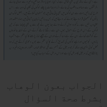
ہے،اسی کے ساتھ ہی یہ بھی شامل ہے کہ انبیاء اولیا یا دیگر صالحین وغیرہ سے دعا کی جائے
،فرشتوں سے دعااورمددطلب کی جائے،ازراہ جہالت یا پہلے لوگوں کی تقلید کی وجہ سے ۔اس
طرح ی باتیں بہت سے ان لوگوں میں بھی پائی جاتی ہیں جو مسلمان کہلاتے ہیں۔بعض لوگ ان
باتوں کو معمولی قراردیتے ہوئے کہہ دیتے ہیں کہ بس یہ باتیں زبان پر آجاتی ہیں ہمارامقصد اور
عقیدہ یہ نہیں ہے ۔مذکورہ سوال کرنے والے بھائیوں نے مجھ سے یہ بھی پوچھا ہے کہ جن
لوگوں کے اس طرح کے اعمال ہوں ،ان سے رشتے ناطے کرنے،ان کے ذبیحہ جانوروں
کے گوشت کھانے ،ان کے لئے دعا کرنےاوران کے پیچھے نماز پڑھنے کا کیا حکم ہے؟شعبدہ
بازوں،نجومیوں اورایسے لوگوں کی تصدیق کرنے کا کیا حکم ہے جو یہ دعوی کرتے ہیں کہ وہ
محض کو ئی ایسی چیز دیکھ کر جو مریض کے جسم سے لگی ہومثلا عمامہ،شلوار اوردوپٹہ وغیرہ ،یہ
بتاسکتے ہیں کہ مریض کا مرض کیا ہے اوراس مرض کے اسباب کیا ہیں؟
الجواب بعون الوهاب
بشرط صحة السؤال