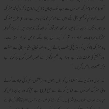
‘‘اور(مومنو)مشرک عورتوں سے جب تک ایمان نہ لائیں،نکاح نہ کرنا کیونکہ مشرک
عورت خواہ تم کو کیسی بھلی لگے اس سے مومن لونڈی بہتر ہے اور اسی طرح مشرک
مردجب تک ایمان نہ لائیں،مومن عورتوں کو ان کی زوجیت میں نہ دینا کیونکہ
مشرک(مرد)سے خواہ وہ تم کو کیسا ہی بھلا لگے،مومن غلام بہتر ہے۔
یہ(مشرک)لوگوں کو دوزخ کی طعف بلاتے ہیں اور اللہ تعالیٰ اپنی مہربانی سے بہشت
اور بخشش کی طرف بلاتا ہے اور اپنے حکم لوگوں سے کھول کھول کر بیان کرتا ہے
تاکہ نصیحت حاصل کریں۔’’
اللہ سبحان ہ وتعالیٰ نے مسلمانوں کو بتوں،جنوں اور فرشتوں وغیرہ کی عبادت کرنے
والی مشرک عورتوں سے نکاح کرنے سے منع فرمایا ہے حتٰی کہ وہ ایمان لائیں کہ
عبادت صرف اللہ وحدہ لا شریک لہ کے لئے خاص ہے،عسول اللہﷺکے لائے