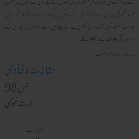
سے دعا کرتے ہیں کہ وہ تمام مسلمانو ں کی اصلاح فرمائے ،ان کے دلوں اورجسموں
کو ہر قسم کی بیماری سے شفاعطافرمائے ،انہیں ہدایت سے سرفرازفرمائے۔ہمیں
اورسب مسلمانوں کو گمراہ کن فتنوں سے اپنی پناہ میں رکھے اورشیطان اوراس کے
دوستوں کی اطاعت سے محفوظ رکھے۔
ھذا ما عندی واللہ اعلم بالصواب
مقالات و فتاویٰ
ص98
محدث فتویٰ
ابتدائے