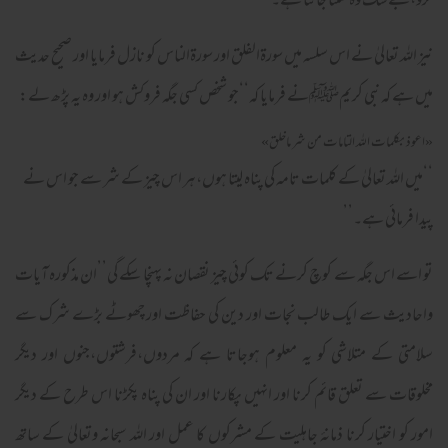
کرو،بےشک وہ سنتا جانتا ہے۔’’
نیز اللہ تعالیٰ نے اس سلسہ میں سورۃالفلق اور سورۃالناس کو نازل فرمایا اور صحیح حدیث
میں ہے کہ نبی کریمﷺنے فرمایا کہ‘‘جو شخص کسی جگہ فروکش ہو اور وہ یہ پڑھ لے:
«اعوذ بكلمات الله التامات من شر ماخلق»
‘‘میں اللہ تعالیٰ کے کلمات تامہ کی پناہ لیتا ہوں،ہر اس چیز کے شر سے جو اس نے
پیدا فرمائی ہے۔’’
تو اسے اس جگہ سے کوچ کرنے تک کوئی چیز نقصان نہ پہنچا سکے گی’’ان مذکورہ آیات
واحادیث سے ایک طالب نجات اور دین کی حفاظت اور چھوٹے بڑے شرک سے
سلامتی کے متلاشی کو یہ معلوم ہوجاتا ہے کہ مردوں،فرشتوں،جنوں اور دیگر
مخلوقات سے تعلق قائم کرنا اور انہیں پکارنا اور ان کی پناہ پکڑنا اس طرح کے دیگر
امور کو اختیار کرنا ذمانۂ جاہلیت کے مشرکوں کا عمل اور اللہ سبحانہ وتعالیٰ کے ساتھ