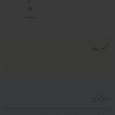
صفحہ
تبصرے
اردو فتویٰ