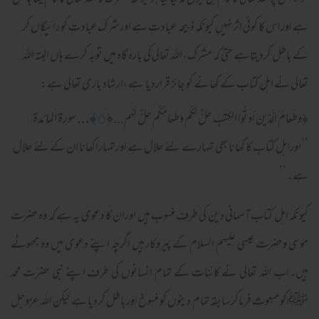
خواہ اس پر اللہ تعالی کا نام ہی کیوں نہ لیا گیا ہو کیونکہ مشرک کا اللہ تعالی کا نام لینا باطل
ہے اوراس کا کوئی اثر نہیں کیونکہ ذبیحہ عبادت ہے اورشرک عبادت کو رائیگاں کر
کے باطل کردیتا ہے حتی کہ مشرک ،اللہ تعالی کی بارہ گاہ میں توبہ کرے ہاں البتہ اللہ
تعالی نے اہل کتاب کے کھانے کو جائز قراردیا ہے ،ارشاد باری تعالی ہے:
﴿
٥
﴾...سورة المائدة
﴿
وَطَعامُ الَّذينَ أوتُوا الكِتـٰبَ حِلٌّ لَكُم وَطَعامُكُم حِلٌّ لَهُم...
‘‘اوراہل کتاب کا کھانا بھی تمہارے لئے حلال ہے اورتمہاراکھانا ان کےلئے حلال
ہے۔’’
کیونکہ اہل کتاب آسمانی دین کی طرف منسوب ہیں اوران کا دعوی یہ ہے کہ وہ حضرت
موسی وحضرت عیسی علیہم السلام کے پیروکار ہیں اگرچہ اپنے دعوی میں وہ جھوٹے
ہیں۔اب اللہ تعالی نے کائنات کے تمام انسانوں کی طرف اپنے نبی حضرت محمد
ﷺکو مبعوث فرماکرسابقہ تمام دینوں کو منسوخ اورباطل کردیا ہے لیکن اللہ عزوجل