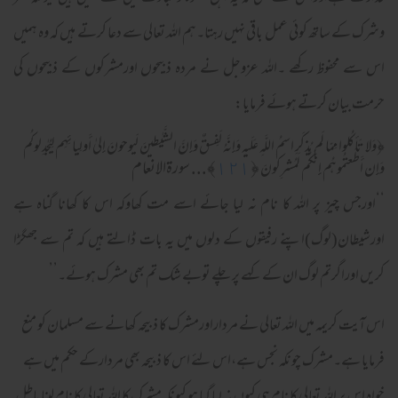
وشرک کے ساتھ کوئی عمل باقی نہیں رہتا۔ہم اللہ تعالی سے دعا کرتے ہیں کہ وہ ہمیں
اس سے محفوظ رکھے ۔اللہ عزوجل نے مردہ ذبیحوں اورمشرکوں کے ذبیحوں کی
حرمت بیان کرتے ہوئے فرمایا:
﴿
وَلا تَأكُلوا مِمّا لَم يُذكَرِ‌ اسمُ اللَّهِ عَلَيهِ وَإِنَّهُ لَفِسقٌ وَإِنَّ الشَّيـٰطينَ لَيوحونَ إِلىٰ أَولِيائِهِم لِيُجـٰدِلوكُم
﴿
١٢١
﴾... سورةالانعام
وَإِن أَطَعتُموهُم إِنَّكُم لَمُشرِ‌كونَ
‘‘اورجس چیز پر اللہ کا نام نہ لیا جائے اسے مت کھاوکہ اس کا کھانا گناہ ہے
اورشیطان(لوگ)اپنے رفیقوں کے دلوں میں یہ بات ڈالتے ہیں کہ تم سے جھگڑا
کریں اوراگرتم لوگ ان کے کہے پر چلے توبے شک تم بھی مشرک ہوئے۔’’
اس آیت کریمہ میں اللہ تعالی نے مرداراورمشرک کا ذبیحہ کھانے سے مسلمان کو منع
فرمایا ہے۔مشرک چونکہ نجس ہے،اس لئے اس کا ذبیحہ بھی مردارکے حکم میں ہے