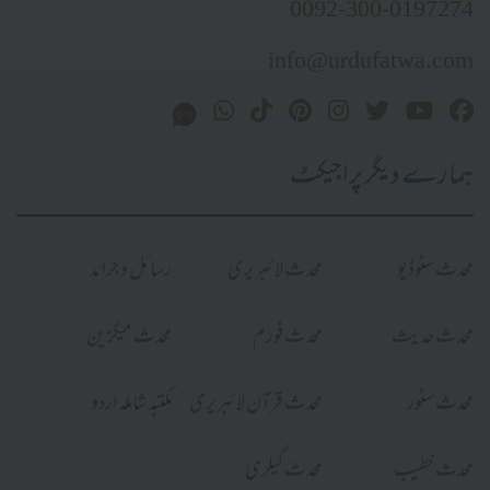
0092-300-0197274
info@urdufatwa.com
ہمارے دیگر پراجیکٹ
محدث سٹوڈیو
محدث لائبریری
رسائل و جرائد
محدث حدیث
محدث فورم
محدث میگزین
محدث سٹور
محدث قرآن لائبریری
مکتبہ شاملہ اردو
محدث خطیب
محدث گیلری