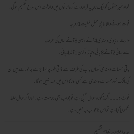
خواہ غیرمنقول کوایک روپیہ قراردےکروارثوں میں وارثت اس طرح تقسیم ہوگی۔
فوت ہونےوالاحاجی حمل ملکیت1روپیہ
وارث:بیوی وسندی4آنے،بہن8آنے،ماں کی طرف
سےبھائی2آنے8پائی،چچازادکزن1آنہ4پائی۔
باقی مسمات وسندی کوماں باپ کی طرف سے ذاتی طورپر14بڑےجانورملےہیں ان
کی مالک خودمسمات وسندی ہے کسی اورکااس میں حصہ نہیں ہوگا۔
نوٹ:......اگرمذکورہ سوال صحیح ہے توجواب بھی درست ہے۔اوراگرسوال ٖغلط
لکھوایاگیاہےتواس کاجواب یہ نہیں ہے۔
جدیداعشاریہ نظام تقسیم