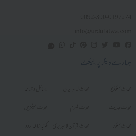
0092-300-0197274
info@urdufatwa.com
ہمارے دیگر پراجیکٹ
محدث سٹوڈیو
محدث لائبریری
رسائل و جرائد
محدث حدیث
محدث فورم
محدث میگزین
محدث سٹور
محدث قرآن لائبریری
مکتبہ شاملہ اردو