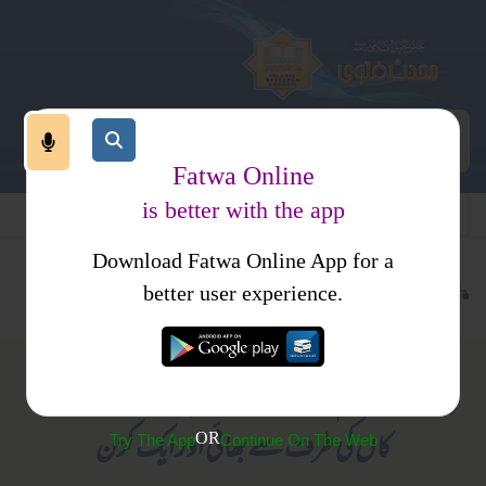
Fatwa Online
is better with the app
Download Fatwa Online App for a
معاملات
مالی معاملات
وراثت
کتب فتاوی
فتاوی راشدیہ
better user experience.
(219)مرحوم کے ورثاء ایک بیوی، ایک بہن، ایک
کاں کی طرف سے بھائی اور ایک کزن
OR
Try The App
Continue On The Web