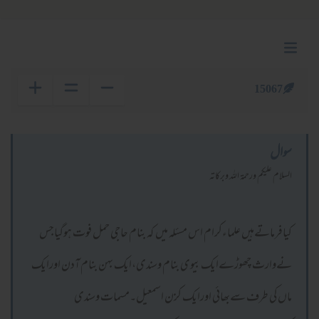
15067
سوال
السلام عليكم ورحمة الله وبركاته
کیافرماتےہیں علماءکرام اس مسئلہ میں کہ بنام حاجی حمل فوت ہوگیاجس
نےوارث چھوڑےایک بیوی بنام وسندی،ایک بہن بنام آدن اورایک
ماں کی طرف سےبھائی اورایک کزن اسمعیل۔مسمات وسندی