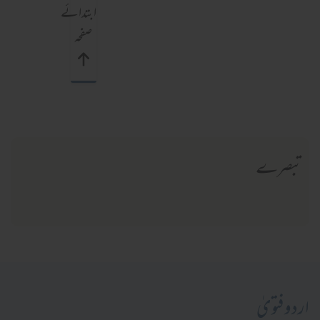
ابتدائے
صفحہ
تبصرے
اردو فتویٰ