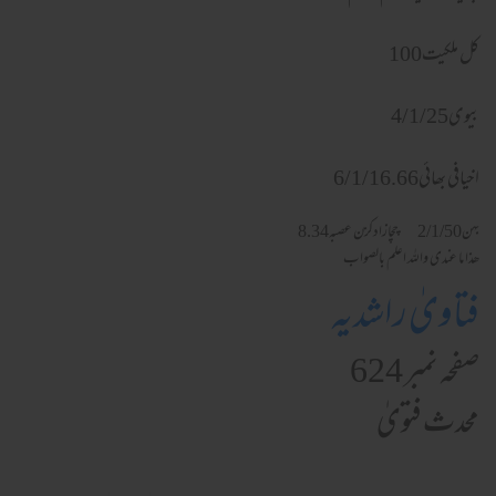
کل ملکیت100
بیوی4/1/25
اخیافی بھائی6/1/16.66
بہن2/1/50 چچازادکزن عصبہ8.34
ھذا ما عندی واللہ اعلم بالصواب
فتاویٰ راشدیہ
صفحہ نمبر 624
محدث فتویٰ