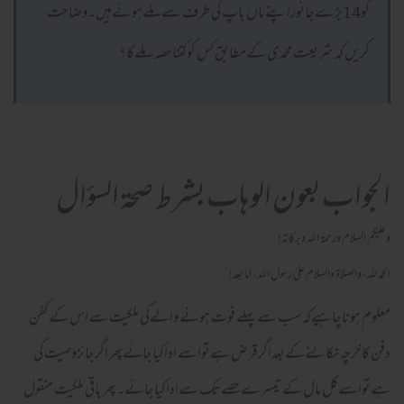
کو14بڑےجانوراپنے ماں باپ کی طرف سےملےہوئےہیں۔وضاحت
کریں کہ شریعت محمدی کےمطابق کس کوکتناحصہ ملےگا؟
الجواب بعون الوهاب بشرط صحة السؤال
وعلیکم السلام ورحمة اللہ وبرکاته!
الحمد لله، والصلاة والسلام علىٰ رسول الله، أما بعد!
معلوم ہوناچاہیےکہ سب سے پہلے فوت ہونے والےکی ملکیت سےاس کےکفن
دفن کاخرچہ نکالنےکےبعداگرقرض ہےتواسے اداکیاجائےپھراگرجائزوصیت کی
ہےتواسےکل مال کےتیسرےحصےتک سےاداکیاجائے۔پھرباقی ملکیت منقول