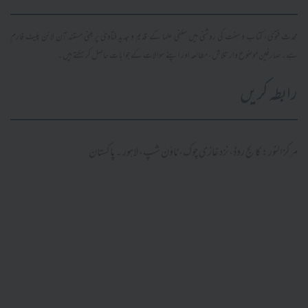
محدث فتویٰ، کتاب و سنت کی روشنی میں سلفی علما کے قدیم و جدید فتاویٰ پر مبنی مستند آن لائن پلیٹ فارم
ہے۔ صارفین موضوع وار تلاش، مطالعہ اور اپنے سوالات کے جوابات حاصل کر سکتے ہیں۔
رابطہ کریں
مرکز النور: کالج روڈ، نزد غازی چوک، ٹاؤن شپ، لاہور ۔ پاکستان