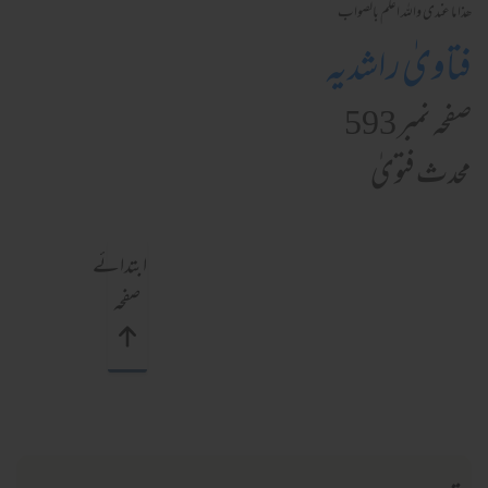
ھذا ما عندی واللہ اعلم بالصواب
فتاویٰ راشدیہ
صفحہ نمبر 593
محدث فتویٰ
ابتدائے
صفحہ