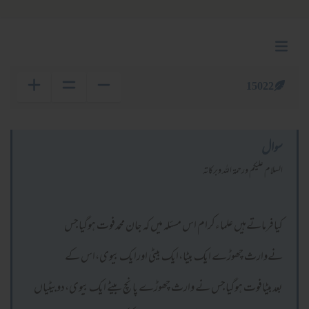
15022
سوال
السلام عليكم ورحمة الله وبركاته
کیافرماتےہیں علماءکرام اس مسئلہ میں کہ جان محمدفوت ہوگیاجس
نےوارث چھوڑے ایک بیٹا،ایک بیٹی اورایک بیوی،اس کے
بعدبیٹافوت ہوگیاجس نے وارث چھوڑے پانچ بیٹے ایک بیوی،دوبیٹیاں