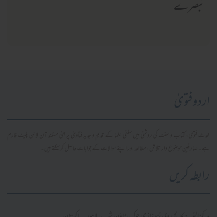
تبصرے
اردو فتویٰ
محدث فتویٰ، کتاب و سنت کی روشنی میں سلفی علما کے قدیم و جدید فتاویٰ پر مبنی مستند آن لائن پلیٹ فارم
ہے۔ صارفین موضوع وار تلاش، مطالعہ اور اپنے سوالات کے جوابات حاصل کر سکتے ہیں۔
رابطہ کریں