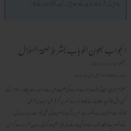
بتائیں کہ شریعت محمدی کےمطابق ہرایک کوکتنا حصہ ملے گا؟
الجواب بعون الوهاب بشرط صحة السؤال
وعلیکم السلام ورحمة اللہ وبرکاته!
الحمد لله، والصلاة والسلام علىٰ رسول الله، أما بعد!
معلوم ہوناچاہیےکہ فوت ہونے والے کی ملکیت میں سے سب سے پہلے مرحوم کے
کفن دفن کاخرچہ نکالاجائے گادوسرے نمبرپراگرقرض میت پرقرض
تھاتواسےاداکیاجائےتیسرے نمبرپراگرجائزوصیت کی تھی تواسےسارے مال
کےتیسرےحصےتک سےادا کی جائےپھربقیہ ملکیت کوایک روپیہ قراردےکراس