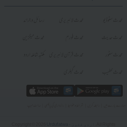
محدث سٹوڈیو
محدث لائبریری
رسائل و جرائد
محدث حدیث
محدث فورم
محدث میگزین
محدث سٹور
محدث قرآن لائبریری
مکتبہ شاملہ اردو
محدث خطیب
محدث گیلری
|
|
|
|
ہمارے بارے میں
رابطہ کریں
شرائط و ضوابط
رازداری کی پالیسی
سائٹ میپ
Urdufatwa - اردو فتویٰ
Copyright © 2026
. All Rights