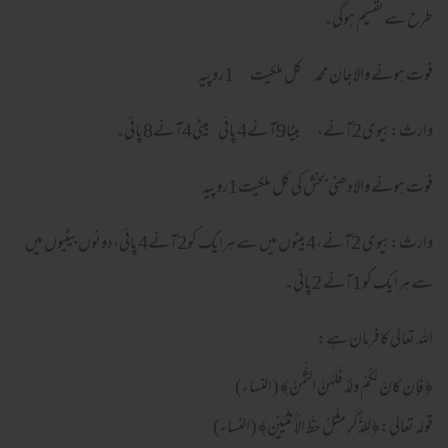
طرح سےتقسیم ہوگی۔
فوت ہونے والاجان محمد کل ملکیت 1روپیہ
وارث:بیوی2آنے، بیٹا9آنے4پائی بیٹی4آنے8پائی۔
فوت ہونے والادھنی بخش کی کل ملکیت1روپیہ
وارث:بیوی 2آنے،4بیٹوں میں سےہرایک کو2آنے4پائی،دونوں بیٹیوں میں
سےہرایک کو1آنے 2پائی۔
اللہ تعالی کافرمان ہے:
﴿فَإِن كَانَ لَكُمْ وَلَدٌ فَلَهُنَّ الثُّمُنُ﴾ (النساء)
قوله تعالی:﴿لِلذَّكَرِ‌ مِثْلُ حَظِّ الْأُنثَيَيْنِ﴾ (النساء)