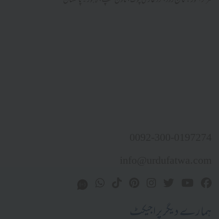
مرکز النور: کالج روڈ، نزد غازی چوک، ٹاؤن شپ، لاہور ۔ پاکستان
0092-300-0197274
info@urdufatwa.com
ہمارے دیگر پراجیکٹ