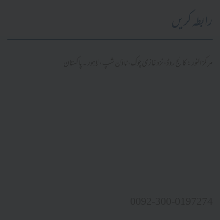
رابطہ کریں
مرکز النور: کالج روڈ، نزد غازی چوک، ٹاؤن شپ، لاہور ۔ پاکستان
0092-300-0197274