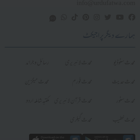
info@urdufatwa.com
ہمارے دیگر پراجیکٹ
محدث سٹوڈیو
محدث لائبریری
رسائل و جرائد
محدث حدیث
محدث فورم
محدث میگزین
محدث سٹور
محدث قرآن لائبریری
مکتبہ شاملہ اردو
محدث خطیب
محدث گیلری