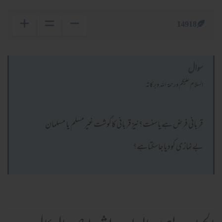
14918
سوال
السلام عليكم ورحمة الله وبركاته
قربانی فرض ہےیاسنت؟نیزقربانی کاگوشت غیرمسلم یا مسلمان
بےنمازی کودیاجاسکتاہے؟