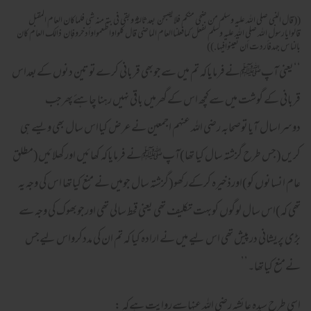
((قال النبى صلى الله عليه وسلم من ضحى منكم فلايصبحن بعدثالثة وبقى فى بته منه شى فلماكان العام المقبل
قالوايارسول الله صلى الله عليه وسلم نفعل كمافعلناالعام الماضى قال كلواواطعمواوأدخروفإن ذالك العام كان
بالناس جهدفأردت أن تعينوافيها.))
‘‘یعنی آپﷺنےفرمایاکہ تم میں سےجوبھی قربانی کرےتوتین دنوں کےبعداس
قربانی کے گوشت میں سےکچھ اس کےگھرمیں باقی نہیں رہنا چاہئےپھرجب
دوسراسال آیاتوصحابہ رضی اللہ عنہم اجمعین نےعرض کیااس سال بھی ویسے ہی
کریں(جس طرح گزشتہ سال کیا تھا)آپﷺنے فرمایاکہ کھائیں اورکھلائیں(مطلق
عام انسانوں کو)اورذخیرہ کرکےرکھو(گزشتہ سال جومیں نے منع کیاتھا اس کی وجہ یہ
تھی کہ)اس سال لوگوں کوبہت تکلیف تھی یعنی قحط سالی تھی اورجوبھوک کی وجہ سے
بڑی پریشانی درپیش تھی اس لیے میں نے ارادہ کیا کہ تم ان کی مددکرواس لیےجس
نےمنع کیاتھا۔’’
اسی طرح سیدہ عائشہ رضی اللہ عنہاسےروایت ہےکہ :