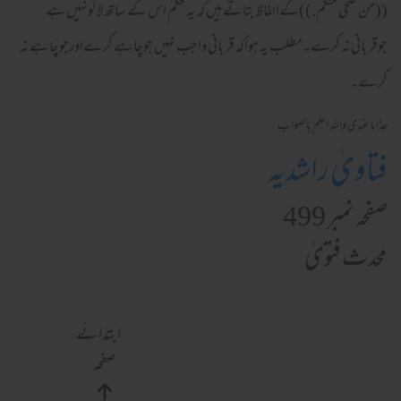
((من ضحى منكم.))
کےالفاظ بتاتے ہیں کہ یہ حکم اس کے ساتھ لاگونہیں ہے
جوقربانی نہ کرے۔مطلب یہ ہواکہ قربانی واجب نہیں جوچاہے کرےاورجوچاہے نہ
کرے۔
ھذا ما عندی واللہ اعلم بالصواب
فتاویٰ راشدیہ
صفحہ نمبر 499
محدث فتویٰ
ابتدائے
صفحہ