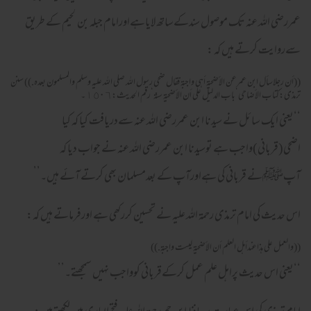
عمررضی اللہ عنہ تک موصول سندکےساتھ لایاہےاورامام جبلہ بن لحیم کے طریق
سےروایت کرتے ہیں کہ :
((أن رجلاسأل ابن عمرعن الأضحية أهى واجبة فقال ضحى رسول الله صلى الله عليه وسلم والمسلمون بعده.)) سنن
ترمذى:كتاب الأضاحى‘باب الدليل على أن الأضحية سنة‘رقم الحديث:٦ ١٥۰ ۔
‘‘یعنی ایک سائل نے سیدنا ابن عمررضی اللہ عنہ سےدریافت کیا کہ کیا
اضحی(قربانی)واجب ہے توسیدنا ابن عمررضی اللہ عنہ نے جواب دیا کہ
آپﷺنے قربانی کی ہےاورآپ کے بعدمسلمان بھی کرتے آئے ہیں۔’’
اس حدیث کی امام ترمذی رحمۃ اللہ علیہ نے تحسین کررکھی ہے اورفرماتے ہیں کہ:
((والعمل على هذاعندأهل العلم أن الأضحية ليست واجبة.))
‘‘یعنی اس حدیث پراہل علم عمل کرکےقربانی کوواجب نہیں سمجھتے۔’’