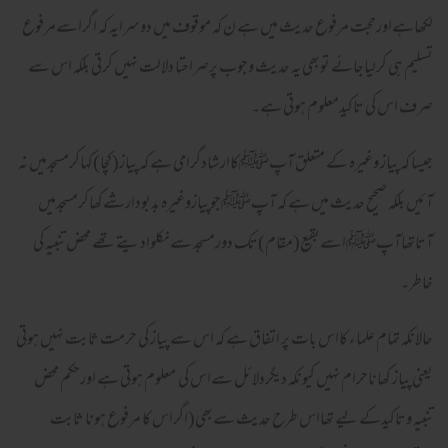
لکھاہےاورحجت مرفوع حدیث میں ہے ن کہ موقوف میں دوسرایہ کہ اگراسےمرفوع
تسلیم ہی کرلیاجائے توبھی یہ حدیث وجوب پرصراحتا دلالت نہیں کرتی بلکہ اس سے
صرف اس کی تاکیدمعلوم ہوتی ہے۔
جیسا کہ پیاز وغیرہ کے متعلق آپﷺکاارشادگرامی ہے کہ پیاز(کچا)کہاکرمسجدمیں نہ
آئیں بلکہ صحیح حدیث میں ہے کہ آپﷺجوپیازوغیرہ بدبودارشےکھاکرمسجدمیں
آتاتھاآپﷺاسےبقیع(مقام)تک دورمسجد سےنکلوادیتے تھے محض تنبیہ کی
خاطر۔
حالانکہ تمام علماء کااس بات پر اتفاق ہے کہ اس سے پیاز کی حرمت ثابت نہیں ہوتی
یعنی پیاز کھاناحرام نہیں کیونکہ دیگردلائل سےاس کی معلوم ہوتی ہے اورحکم محض
تنبیہ وتاکیدکے لیے تھااس طرح حدیث سےبھی(اگراس کا مرفوع ہونا ثابت