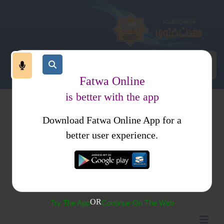
Fatwa Online
is better with the app
Download Fatwa Online App for a
better user experience.
(132)غیرمسلم کو قربانی کا گوشت دینا
OR
Try The App
Continue On The Web