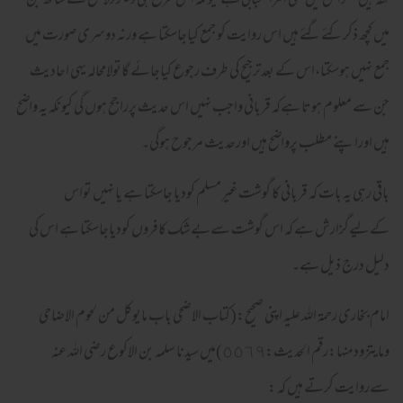
ثقہ ہیں مگراس میں بھی امراستحبابی ہے کیونکہ اس طرح ہی دیگر دلائل کے ساتھ جن
میں کچھ ذکرکئےگئے ہیں اس روایت کو جمع کیاجاسکتا ہے ورنہ دوسری صورت میں
جمع نہیں ہوسکتا،اس کے بعدترجیح کی طرف رجوع کیاجائے گاتولامحالہ یہی احادیث
جن سے معلوم ہوتا ہےکہ قربانی واجب نہیں اس حدیث پرراجح ہوں گی کیونکہ یہ واضح
ہیں اوراپنے مطلب پرواضح ہیں اورحدیث مرجوح ہوگی۔
باقی رہی یہ بات کہ قربانی کا گوشت غیرمسلم کودیا جاسکتا ہے یا نہیں تواس
کےلیےگزارش ہے کہ اس گوشت سےبےشک کافروں کودیاجاسکتا ہے اس کی
دلیل درج ذیل ہے۔
امام بخاری رحمۃ اللہ علیہ اپنی صحیح:
(كتاب الاضحى باب مايوكل من لحوم الاضاحى
ومايتزودمنها:رقم الحديث:٥٥٦٩)
میں سیدنا سلمہ بن الاکوع رضی اللہ عنہ
سےروایت کرتے ہیں کہ :