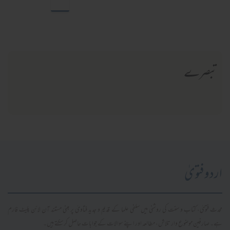
تبصرے
اردو فتویٰ
محدث فتویٰ، کتاب و سنت کی روشنی میں سلفی علما کے قدیم و جدید فتاویٰ پر مبنی مستند آن لائن پلیٹ فارم
ہے۔ صارفین موضوع وار تلاش، مطالعہ اور اپنے سوالات کے جوابات حاصل کر سکتے ہیں۔