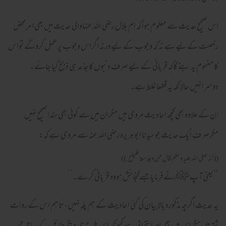
اس صحیح حدیث سے معلوم ہوا کہ ام بلال رضی اللہ عنہاوالی حدیث میں بھی امرمحض
رخصت کےلیے ہے نہ کہ وجوب کے لیے ورنہ اگراس وجوب پرعمل کروگے تواس
کا مفہوم یہ بنے گاکہ قربانی کے لیے صرف دنبوں کاجذعہ ہی ذبح کیا جائے ۔
دوسرانہیں حالانکہ یہ قطعا غلط ہے۔
ان کے علاوہ بھی کچھ احادیث مروی ہیں مگران میں سے کوئی بھی سنداصحیح نہیں
مگرصرف ایک حدیث جو سیدنا ابوہریرہ رضی اللہ عنہ سے مروی ہے کہ:
((أنه صلى الله عليه وسلم قال من وجدسعة فليضح.))
‘‘یعنی آپﷺنےفرمایاجسےگنجائش ہووہ قربانی کرے۔’’
یہ حدیث اگرچہ مذکورہ بالابیان کی گئی احادیث کے ہم پلہ نہیں ،تاہم اس کے روات