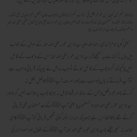
امام ترمذی کی اس عبارت پرحافظ ابن حجررحمۃ اللہ علیہ فتح الباری میں لکھتے ہیں:
((وكأنه فهم من كون ابن عمرلم يقل فى الجواب نعم أنه لايقول بالوجوب فإن الفعل المجردلايدل على ذالك
وكأنه إشار بقوله والمسلمون إلى أنها ليست منا لخصائص وكان ابن عمرحريصاعلى إتباع أفعال للنبى صلى الله عليه
وسلم فذالك لم يصربعدم الواجب.))
‘‘یعنی گویا امام ترمذی رحمۃ اللہ علیہ سیدناابن عمررضی اللہ عنہ کےسوال کے جواب
میں ہاں نہ کہناسےیہ سمجھتے کہ سیدناابن عمررضی اللہ عنہ اس کے وجوب کے قائل
نہیں(کیونکہ اگروجوب کے قائل ہوتےتوجب سائل نے پوچاکہ قربانی واجب ہے
توآپ فرماتے کہ ہاں(واجب ہے)اورصرف آپﷺکافعل نقل نہ
کرتے)اورمجردفعل(جس کے ساتھ امرقولاشامل نہ ہو)وجوب پردلالت نہیں کرتااور
سیدناابن عمررضی اللہ عنہ والمسلمون(یعنی آپﷺکےبعدمسلمان بھی قربانی
کرتےتھے)کالفظ اس لیےبڑھایاکہ ایسانہ ہوکہ کوئی شخص قربانی کوآپﷺکاہی
خاصہ نہ سمجھ بیٹھے)سیدناابن عمررضی اللہ عنہ آپﷺکےافعال اوراسوہ حسنہ کی