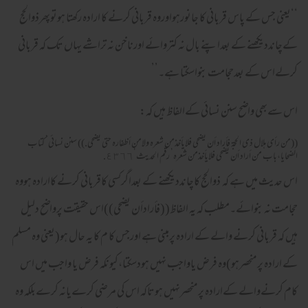
‘‘یعنی جس کے پاس قربانی کا جانورہواوروہ قربانی کرنے کا ارادہ رکھتا ہوتوپھرذوالحج
کےچانددیکھنے کے بعداپنے بال نہ کتروائے اورناخن نہ تراشے یہاں تک کہ قربانی
کرلےاس کے بعدحجامت بنواسکتا ہے۔’’
اس سےبھی واضح سنن نسائی کےالفاظ ہیں کہ:
((من رأى هلال ذى الحجة فأراد أن يضحى فلايأخذمن شعره ولامن أظفاره حتى يضحى.)) سنن نسائى’ كتاب
الضحايا،باب من أراد أن يضحى فلايأخذمن شعره’ رقم الحديث’٤٣٦٦.
اس حدیث میں ہے کہ ذوالحج کاچانددیکھنے کے بعداگرکسی کاقربانی کرنے کاارادہ ہووہ
حجامت نہ بنوائے۔مطلب کہ یہ الفاظ
((فأرادأن يضحى))
اس حقیقت پرواضح دلیل
ہیں کہ قربانی کرنے والے کے ارادہ پرمبنی ہے اورجس کا م کا یہ حال ہو(یعنی وہ مسلم
کے ارادہ پرمنحصرہو)وہ فرض یاواجب نہیں ہودسکتا،کیونکہ فرض یا واجب میں اس
کام کرنےوالے کےارادہ پرمنحصرنہیں ہوتاکہ اس کی مرضی کرےیانہ کرےبلکہ وہ