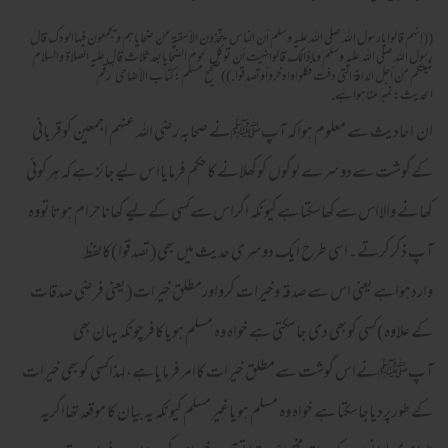
((إنهم قالوايارسول الله صلى الله عليه وسلم أن الناس يتخذون الأسقية من ضحاياهم ويجمعون فيهاالودك قال
رسول الله صلى الله عليه وسلم وماذالك قالوانهيت أن توكل لحوم الضحايابعدثلاث قال عليه الصلاة والسلام
نهيتكم من أجل الدافة التى دفت فكلواوادخروأوتصدقوا.))صحيح مسلم:كتاب الأضاحى’رقم
الحديث:نمبرمٹاہواہے.
ان احادیث سے معلوم ہواکہ آپﷺنے صحابہ رضی اللہ عنہم اجمعین کوقربانی
کےگوشت سےدوسرے لوگوں کوکھلانے کاحکم فرمایااس لیےجائز ہے کہ ہرکوئی
کھانے والااس سےکھاسکتا ہےکیونکہ اگراس سےکسی کےلیے کھاناحرام ہوتاتووہ
آپ ذکرکرتے۔اسی طرح ایک دوسری حدیث میں بھی(تصدقوا)کالفظ
واردہواہےیعنی اس سےصدقہ وخیرات کرواورمطلق خیرات(یعنی فرضی صدقات
کے علاوہ)کسی کوبھی دی جاسکتی ہے خواہ وہ مسلم ہویاکافرچونکہ یہان بھی
آپﷺنےاس گوشت سےمطلق خیرات کاامرفرمایاہے،لہذاکسی کوبھی خیرات
کے طورپردیاجاسکتا ہے خواہ وہ مسلم ہویاغیرمسلم کیونکہ یہ بیان کا موقعہ تھااگریہ