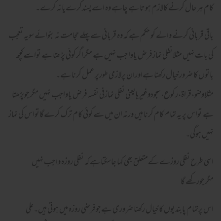
کام ہرحال کرنے کالازم ہوتا ہے چاہے وہ اسےپسندکرےیانہ کرے۔
باقی قربانی کرنے والے کو حکم ہے کہ وہ قربانی سےپہلے حجامت نہ بنوائے سویہ تعجب
کی بات نہیں مثلانفلی نمازفرض یاواجب نہیں ہے مگراگرکوئی پڑھتا ہے تواسےکچھ
باتوں کا ضرورخیال رکھنا ہےاوران پرلازمی طورپرعمل کرنا ہے۔
مثلاوضو،قراۃ،رکوع،سجودوغیرہایعنی نفلی نمازفی نفسہ فرض یاواجب نہیں مگرجوپڑھتا
ہے تواس پر یہ تمام کام کرنا ہیں ورنہ ان میں سےکوئی کام ترک کرےگاتواس کی نماز
نہیں ہوگی۔
اسی طرح نفلی روزے کےمتعلق بھی کہا جاسکتاہے کہ نفلی روزہ واجب نہیں
مگرجورکھے گا
اس پرتمام پابندیوں کاخیال رکھنا ضروری ہےجوفرضی روزہ میں ہوتی ہیں۔علی