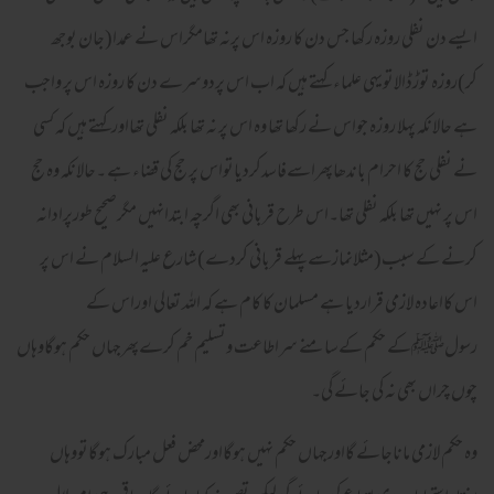
ایسے دن نفلی روزہ رکھا جس دن کا روزہ اس پرنہ تھامگراس نے عمدا(جان بوجھ
کر)روزہ توڑڈالاتویہی علماء کہتے ہیں کہ اب اس پردوسرے دن کا روزہ اس پر واجب
ہے حالانکہ پہلا روزہ جواس نے رکھا تھا وہ اس پر نہ تھا بلکہ نفلی تھااورکہتے ہیں کہ کسی
نے نفلی حج کا احرام باندھاپھراسےفاسدکردیاتواس پر حج کی قضاء ہے ۔حالانکہ وہ حج
اس پر نہیں تھا بلکہ نفلی تھا۔اس طرح قربانی بھی اگرچہ ابتدانہیں مگرصحیح طورپرادانہ
کرنے کے سبب(مثلانمازسےپہلے قربانی کردے)شارع علیہ السلام نے اس پر
اس کااعادہ لازمی قراردیا ہے مسلمان کا کام ہے کہ اللہ تعالی اوراس کے
رسولﷺکے حکم کےسامنے سراطاعت وتسلیم خم کرےپھرجہاں حکم ہوگاوہاں
چوں چراں بھی نہ کی جائے گی۔
وہ حکم لازمی ماناجائے گااورجہاں حکم نہیں ہوگااورمحض فعل مبارک ہوگاتووہاں