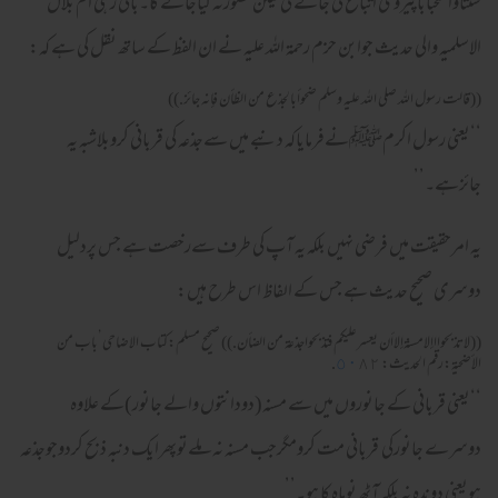
سنتاواستحباباپیروی اتباع کی جائے گی لیکن تصورنہ کیاجائے گا۔باقی رہی ام بلال
الاسلمیہ والی حدیث جوابن حزم رحمۃ اللہ علیہ نے ان الفظ کے ساتھ نقل کی ہے کہ:
((قالت رسول الله صلى الله عليه وسلم ضحوأبالجذع من الظأن فإنه جائز.))
‘‘یعنی رسول اکرمﷺنےفرمایاکہ دنبے میں سےجذعہ کی قربانی کروبلاشبہ یہ
جائزہے۔’’
یہ امرحقیقت میں فرضی نہیں بلکہ یہ آپ کی طرف سےرخصت ہے جس پردلیل
دوسری صحیح حدیث ہے جس کے الفاظ اس طرح ہیں:
((لاتذبحوااإلامسنةإلاأن يعسرعليكم فتذبحواجذعة من الضأن.)) صحيح مسلم:كتاب الاضاحى’باب من
الأضحية:رقم الحديث:
٨٢.
٥٠
‘‘یعنی قربانی کے جانوروں میں سے مسنہ(دودانتوں والے جانور)کے علاوہ
دوسرے جانورکی قربانی مت کرومگرجب مسنہ نہ ملےتوپھرایک دنبہ ذبح کردوجوجذعہ
ہویعنی دوندہ نہ بلکہ آٹھ نوماہ کا ہو۔’’