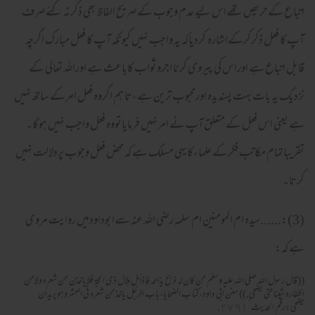
اتباع کےحریص تھےاس لیے عدم وجوب کےصریح الفاظ بھی ذکرنہ کئےصرف
آپ کا فعل ذکرکرکےاشارہ کردیاکہ یہ واجب نہیں کیونکہ آپ کا فعل مبارک اگرچہ
قابل اتباع ہے اوراس کی پیروی کرنا اجروثواب کاباعث ہے اوراللہ تعالی کے
نزدیک یہ بات بہت پسندیدہ اورمحبوب ترین ہے ،تاہم اگروہ فعل امرکے ساتھ نہیں
ہے یعنی اس فعل کے متعلق آپ نے امرنہیں فرمایاتووہ فعل واجب نہیں ہوگا۔
تقریباتمام مکاتب فکرکے علماءکایہی مسلک ہے کہ محض فعل وجوب پردلالت نہیں
کرتا۔
(3):......سیدہ ام المومنین ام سلمہ رضی اللہ عنہ سےابوداودمیں روایت مروی
ہے کہ:
((قال رسول الله صلى الله عليه وسلم من كان له ذبح يذبحه فإذأهل هلال ذى الحجة فلاياخذن من شعره ولامن
اظفاره شيئاحتى يضحى.)) سنن ابى داود،كتاب الضحايا،باب الرجل ياخذمن شعره فى العشروهويريدأن
يضحى:رقم الحديث’٢٧٩١.