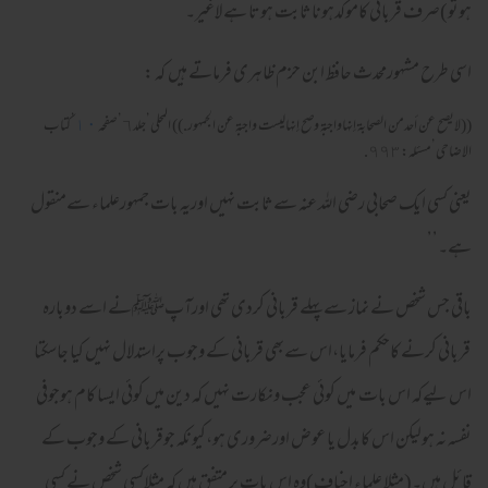
ہوتو)صرف قربانی کاموکدہوناثابت ہوتا ہے لاغیر۔
اسی طرح مشہورمحدث حافظ ابن حزم ظاہری فرماتے ہیں کہ :
((لايصح عن أحدمن الصحابة إنهاواجبة وصح إنهاليست واجبة عن الجمهور.)) المحلى’جلد٦’صفحہ
١٠
’كتاب
الاضاحى’مسئله:٩٩٣.
یعنی کسی ایک صحابی رضی اللہ عنہ سےثابت نہیں اوریہ بات جمہورعلماء سےمنقول
ہے۔’’
باقی جس شخص نے نماز سےپہلے قربانی کردی تھی اورآپﷺنے اسے دوبارہ
قربانی کرنے کاحکم فرمایا،اس سےبھی قربانی کے وجوب پراستدلال نہیں کیا جاسکتا
اس لیےکہ اس بات میں کوئی عجب ونکارت نہیں کہ دین میں کوئی ایسا کام ہوجوفی
نفسہ نہ ہولیکن اس کابدل یا عوض اورضروری ہو،کیونکہ جوقربانی کے وجوب کے
قائل ہیں۔(مثلا علماء احناف)وہ اس بات پر متفق ہیں کہ مثلاکسی شخص نے کسی