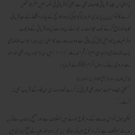
ہذاالقیاس بعینہ قربانی کامعاملہ بھی ہے یعنی گوقربانی فی نفسہ نہیں مگرجوشخص
کرےگاتواس پریہ پابندی ضرور لاگوہوگی کہ وہ ذوالحج کےچانددیکھنے کے بعدقربانی
کاجانورذبح کرنےتک حجامت نہ بنوائے زیادہ سےزیادہ قربانی کے وجوب
وفرضیت پرجودلیل پیش کی جاتی ہے وہ حدیث ہےجوسنن ابن ماجہ،ابواب الاضاحي
باب الاح‎ضاحي واجبة هي ام لا’رقم الحديث ’١٣٢٣میں سیدنا ابوہریرہ رضی اللہ عنہ
سے مروی ہےکہ رسول اکرمﷺنے فرمایا:
((من كان له سعة ولم يضح فلايقربن مصلانا.))
‘‘یعنی جسے وسعت ہوپھربھی قربانی نہ کرےتووہ ہماری عیدگاہ کےقریب بھی نہ
آئے۔’’
لیکن اول تواس حدیث کے مرفوع ہونے میں اختلاف ہے اورصحیح بات یہ ہےکہ یہ
حدیث موقوف ہے نہ کہ مرفوع جیساکہ حافظ ابن حجررحمۃ اللہ علیہ نے فتح الباری میں