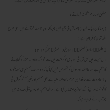
طعام مسلمانوں کے ساتھ مخصوص تھا توآپ خوداس کی وضاحت فرمادیتے۔
مطلق اورعام حکم نہ فرماتے:
((وماکان ربك نسيا.))
اورقربانی بھی نہیں جیساکہ اوپرثابت کرآئے ہیں اسی طرح
اللہ تعالی کافرمان ہے:
﴿فَكُلُوا۟ مِنْهَا وَأَطْعِمُوا۟ ٱلْقَانِعَ وَٱلْمُعْتَرَّ‌﴾ (الحج:٣٦)
اس آیت میں بھی قربانی اورہدی کاگوشت میں سے خود کھانااورحاجتمندکوکھلانے
کاحکم ہےاورحاجتمنداورسوالی کومخصوص نہیں کیاگیا کہ وہ صرف مسلم ہی ہومذکورہ
بالااحادیث سے حافظ ابن حزم رحمۃ اللہ علیہ نے بھی مسلم اورغیرمسلم کوقربانی
کاگوشت دینے کے جواز پراستدلال کیا ہے ۔واللہ اعلم۔اورمزیدپہلی حدیث میں
جوآپ نے فرمایاہےکہ: