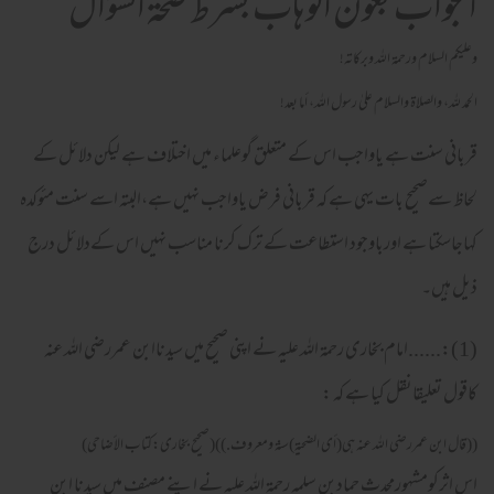
الجواب بعون الوهاب بشرط صحة السؤال
وعلیکم السلام ورحمة اللہ وبرکاته!
الحمد لله، والصلاة والسلام علىٰ رسول الله، أما بعد!
قربانی سنت ہے یاواجب اس کے متعلق گوعلماء میں اختلاف ہے لیکن دلائل کے
لحاظ سےصحیح بات یہی ہے کہ قربانی فرض یاواجب نہیں ہے،البتہ اسے سنت مئوکدہ
کہاجاسکتا ہے اورباوجود استطاعت کے ترک کرنا مناسب نہیں اس کےدلائل درج
ذیل ہیں۔
(1):......امام بخاری رحمۃ اللہ علیہ نے اپنی صحیح میں سیدناابن عمررضی اللہ عنہ
کاقول تعلیقانقل کیا ہے کہ :
((قال ابن عمررضى الله عنه هى(أى الضحية)سنة ومعروف.))(صحيح بخارى:كتاب الأضاحى)
اس اثرکومشہورمحدث حمادبن سلمہ رحمۃ اللہ علیہ نے اپنے مصنف میں سیدنا ابن