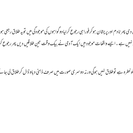
اق دی پھرنادم اورپریشان ہوکرفوراہی رجوع کرلیادوگواہوں کی موجودگی میں تویہ طلاق رج
 جائز نہیں ہے ۔ایسے واقعات موجود ہیں ایک آدمی نے بیک وقت تین طلاقیں دیں پھر ر
و خطرہ ہے توطلاق نہیں ہوگی ورنہ دوسری صورت میں صرف ذہنی دباو ڈال کرطلاق لی جائے 