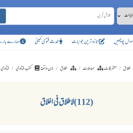
وال پوچھیں
تازہ ترین جوابات
محدث فتویٰ کمیٹی
ہمارے بارے
طلاق
متفرقات
معاملات
طلاق
نان ونفقہ
کتب فتاوی
فتاوی ر
(112)لاطلاق فی اغلاق