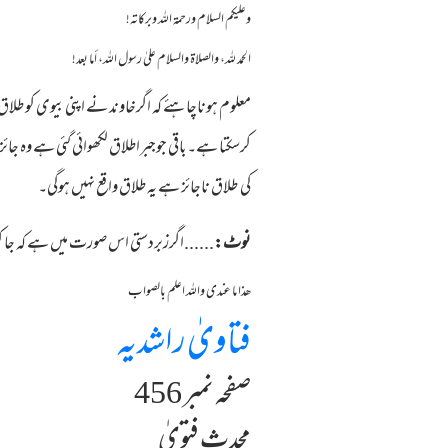
وعلیکم السلام ورحمة اللہ وبرکاته!
الحمد لله، والصلاة والسلام علىٰ رسول الله، أما بعد!
معلوم ہوناچاہئے کہ اگرخاوند نے اپنی بیوی کو طل
کرسکتا ہے۔باقی جوجبراطلاق لکھوائی گئی ہے وہ
کی طلاق ناجائز ہے یہ طلاق واقع نہیں ہوگی۔
نوٹ:
......اگرزبردستی اس صورت میں ہے کہ جا ک
ھذا ما عندی واللہ اعلم بالصواب
فتاویٰ راشدیہ
صفحہ نمبر 456
محدث فتویٰ