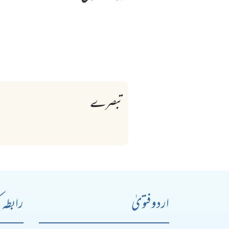
تبصرے
اردو فتویٰ
رابطہ 