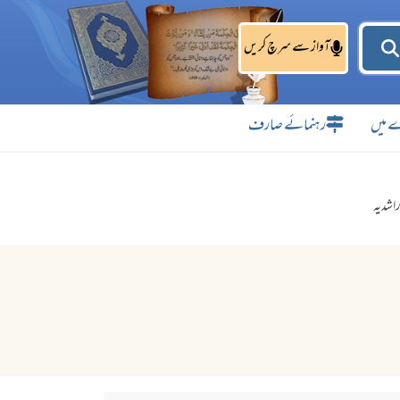
آواز سے سرچ کریں
 میں
رہنمائے صارف
اشدیہ