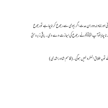
عی ہوئی اورخاونددوران عدت اگربیوی سےرجوع کرناچاہے تورجوع
جوع کرنا چاہاتوآپﷺنے رجوع کی اجازت دے دی ۔باقی زبردستی
تویہ طلاق المکرہ نہیں ہوگی۔(قاسم شاہ راشدی)