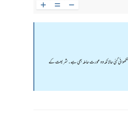
 لکھوائی گئی حالانکہ وہ عورت حاملہ بھی ہے۔شریعت کے