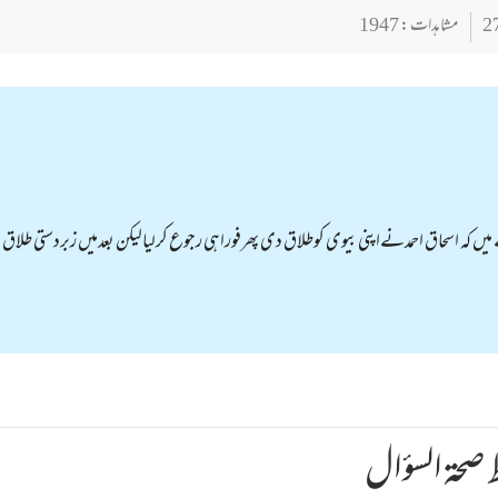
مشاہدات : 1947
یں کہ اسحاق احمدنےاپنی بیوی کوطلاق دی پھرفوراہی رجوع کرلیالیکن بعدمیں زبردستی طلاق
صحة السؤال