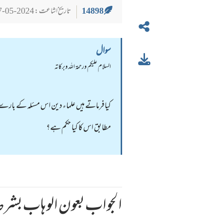
14898
تاریخ اشاعت : 2024-05-27
سوال
السلام عليكم ورحمة الله وبركاته
کیافرماتے ہیں علماء دین اس مسئلہ کے بارے م
مطابق اس کا کیا حکم ہے؟
الجواب بعون الوهاب بشرط 