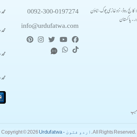
0092-300-0197274
محد
: کالج روڈ، نزد غازی چوک، ٹاؤن
 ۔ پاکستان
info@urdufatwa.com
محد
محد
محد
میپ
Urdufatwa - اردو فتویٰ
Copyright © 2026
. All Rights Reserved.