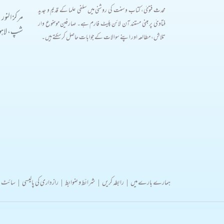
محدث فتویٰ، کتاب و سنت کی روشنی میں سلفی علما کے قدیم و جدید
مرکز النور
فتاویٰ پر مبنی مستند آن لائن پلیٹ فارم ہے۔ صارفین موضوع وار
شپ، لاہور
تلاش، مطالعہ اور اپنے سوالات کے جوابات حاصل کر سکتے ہیں۔
ہمارے بارے میں
|
رابطہ کریں
|
شرائط و ضوابط
|
رازداری کی پالیسی
|
سائٹ 