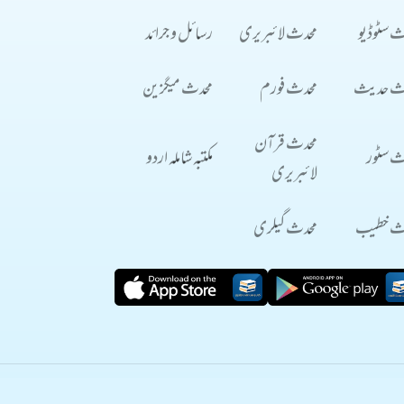
ث سٹوڈیو
محدث لائبریری
رسائل و جرائد
ث حدیث
محدث فورم
محدث میگزین
محدث قرآن
ث سٹور
مکتبہ شاملہ اردو
لائبریری
ث خطیب
محدث گیلری