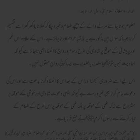
الحمد لله، والصلاة والسلام علىٰ رسول الله، أما بعد!
معلوم ہونا چاہئے مرنے والے کے پیچھے طعام وغیرہ پکاکرکھلانا یا گھرگھراسےتقسیم
کرنا جیسا کہ سوال میں مذکورہے یہ بلاشبہ حرام اورناجائز ہے۔اس کے علاوہ اس غم
اورپریشانی کے موقع پر شادی کی طرح رسوم ورواج کاانعقادبھی ناجائز ہےکیونکہ
احادیث نبویہﷺیاسلف یاخلف سےایساکوئی رواج منقول نہیں۔
اس لیے اسے ضروری سمجھنا اوراس کے بعداس کا انعقادکرنا بدعت ہے اوراس کی
دعوت عام کرنا بھی غیردرست ہے کیونکہ ایسی دعوت شادی اورخوشی کے موقعہ پر
مشروع ہے نہ کہ غمی کے موقعہ پر بلکہ غمی کے موقعہ پر اس طرح کے طعام کے
تیارکرنے سے رسول اکرمﷺنے منع فرمایاہے۔
((عن عكرمة عن ابن عباس رضى الله عنه أن النبى صلى الله عليه وسلم نهى عن طعام المتباريين أن يوكل.))
ابوداود’كتاب الاطعمة‘باب فى طعام المتباريين’رقم الحديث:٣٧٥٣ ۔