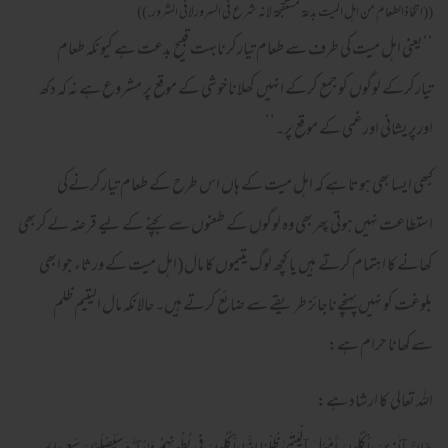
((اتخاذالطعام من اهل الميت بدعة مستقبحة لانه شرع فى السرورلافى الشرور.))
‘‘یعنی اہل میت کی طرف سے طعام تیارکرنابہت قبیح بدعت ہے کیونکہ طعام
تیارکرکے لوگوں کو جمع کرکے انہیں کھلاناخوشی کے موقع پر مشروع ہے نہ کہ دکھ
اورپریشانی اورغمی کے موقع پر۔’’
کبھی ایسا بھی ہوتا ہے کہ اہل میت کے ہاں اس طرح کے طعام تیارکرنےکی
استطاعت نہیں ہوتی پھربھی وہ لوگوں کے طعنوں سے بچنے کے لیے قرضہ لےکربھی
کھانے کا اہتمام کرتے ہیں یا کچھ لوگ یتیموں کا مال(اہل میت کے ورثاء جو ابھی
بلوغت کو نہیں پہنچےناجائز طریقے سے ضائع کرتے ہیں۔حالانکہ مال الیتیم ظلم
سےکھانا حرام ہے:
اللہ تعالی کا ارشاد ہے: