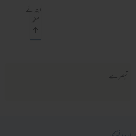
ابتدائے
صفحہ
تبصرے