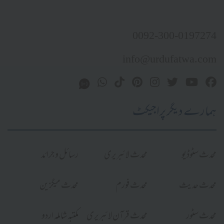
0092-300-0197274
info@urdufatwa.com
ہمارے دیگر پراجیکٹ
محدث سٹوڈیو
محدث لائبریری
رسائل و جرائد
محدث حدیث
محدث فورم
محدث میگزین
محدث سٹور
محدث قرآن لائبریری
مکتبہ شاملہ اردو