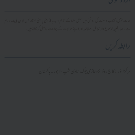
اردو فتویٰ
محدث فتویٰ، کتاب و سنت کی روشنی میں سلفی علما کے قدیم و جدید فتاویٰ پر مبنی مستند آن لائن پلیٹ فارم
ہے۔ صارفین موضوع وار تلاش، مطالعہ اور اپنے سوالات کے جوابات حاصل کر سکتے ہیں۔
رابطہ کریں
مرکز النور: کالج روڈ، نزد غازی چوک، ٹاؤن شپ، لاہور ۔ پاکستان