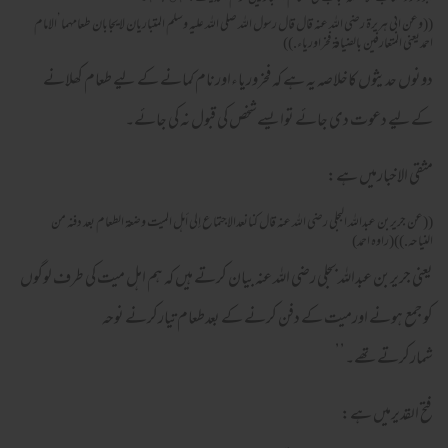
((وعن ابى هريرة رضى الله عنه قال قال رسول الله صلى الله عليه وسلم المتباريان لايجابان طعامهما’الامام
احمديعنى المتعارفين بالضيافة فخراورياء.))
دونوں حدیثوں کاخلاصہ یہ ہے کہ فخروریاءاورنام کمانے کے لیے طعام کھلانے
کےلیے دعوت دی جائے توایسےشخص کی قبول نہ کی جائے۔
مثقی الاخبارمیں ہے:
((عن جريربن عبدالله البجلى رضى الله عنه قال كنانعدالاجتماع إلى أهل الميت وضعة الطعام بعد دفنه من
النياحه.))(راوه احمد)
یعنی جریربن عبداللہ بجلی رضی اللہ عنہ بیان کرتے ہیں کہ ہم اہل میت کی طرف لوگوں
کو جمع ہونے اورمیت کے دفن کرنے کے بعدطعام تیارکرنے نوحہ
شمارکرتےتھے۔’’
فتح القدیرمیں ہے: