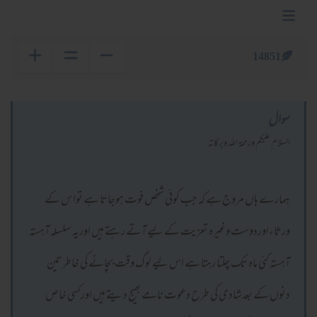
14851
سوال
السلام عليكم ورحمة الله وبركاته
ہمارے ہاں مروج ہے کہ جب کوئی شخص فوت ہوجاتا ہے تواس کے
ورثاءاوردوست وغیرہ تعزیت کے لیے آتے رہتے ہیں اوریہ سلسلہ آہستہ
آہستہ کئی ماہ تک چلتا رہتا ہے اس لیے لوگ وقت بچانے کی خاطرتین
دنوں کے بعدشادی کی طرح دعوت نامے بھیج دیتے ہیں اورکسی خاص