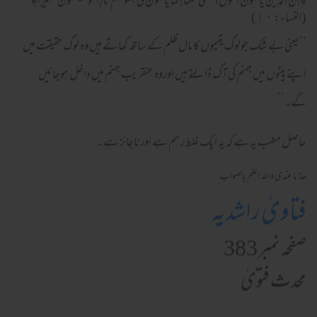
﴿إِنَّ ٱلَّذِينَ يَأْكُلُونَ أَمْوَ‌ٰلَ ٱلْيَتَـٰمَىٰ ظُلْمًا إِنَّمَا يَأْكُلُونَ فِى بُطُونِهِمْ نَارً‌ۭا ۖ وَسَيَصْلَوْنَ سَعِيرً‌ۭا﴾
(النساء:
١٠
)
‘‘یعنی بے شک جولوگ یتیموں کا مال ظلم کے ساتھ کھاتے ہیں وہ لوگ حقیقت میں
اپنے پیٹوں میں جہنم کی آگ ڈالتے ہیں اوروہ عنقریب جہنم میں داخل ہوجائیں
گے۔’’
حاصل مطب یہ ہے کہ یہ ایک غلط رسم ہے اورناجائز ہے۔
ھذا ما عندی واللہ اعلم بالصواب
فتاویٰ راشدیہ
صفحہ نمبر 383
محدث فتویٰ