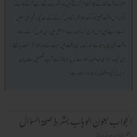
مقررہ وقت کھانے کا انتظام کرتے ہیں اورتعزیت کے لیے آنے والے
لوگ اس وقت جمع ہوکرکھاناوٖغیرہ تناول کرنے کے بعدکچھ رقم بھی انہیں
دے دیتے ہیں اس طرح کرنا کیسا ہے؟اصل میں اس طرح کرنے سے
وقت بھی بچ جاتا ہے اورایک ہی وقت میں میت کے ورثاء فراغت پالیتے
ہیں ایک مولوی صاحب کہتا ہے کہ یہ ناجائز ہے آپ تفصیل سےبیان
کریں کہ کیا واقعتایہ بات درست ہے؟
الجواب بعون الوهاب بشرط صحة السؤال
وعلیکم السلام ورحمة اللہ وبرکاته!