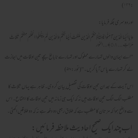
: ۱۲۶)
اور دوسری جگہ فرمایا:
﴿يَا أَيُّهَا الَّذِينَ آمَنُوا لِيَسْتَأْذِنكُمُ الَّذِينَ مَلَكَتْ أَيْمَانُكُمْ وَالَّذِينَ لَمْ يَبْلُغُوا الْحُلُمَ مِنكُمْ ثَلَاثَ
مَرَّاتٍ ... ٥٨﴾...النور
''اے ایمان والوں تمہارے مملوک اور تمہارے نابالغ بچے تین اوقات میں اجازت
لے کر تمہارے پاس آیا کریں۔''(نور : ۵۸)
اس آیت کے بعد ان تین اوقات کی تفصیل بیان کر دی۔ ظاہر ہے یہاں ثلاث کا
مطلب الگ الگ تین اوقات ہیں نہ کہ ایک ہی زمانہ میں تین اوقات کا اجتماع۔ اس
سے واضح ہوا کہ مرّتان کا مطلب ہے کہ طلاق رجعی دو دفعہ ہے نہ کہ دو طلاقیں اکھٹی۔
اب چند ایک صحیح احادیث ملاحظہ فرمائیں: