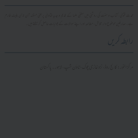
محدث فتویٰ، کتاب و سنت کی روشنی میں سلفی علما کے قدیم و جدید فتاویٰ پر مبنی مستند آن لائن پلیٹ فارم
ہے۔ صارفین موضوع وار تلاش، مطالعہ اور اپنے سوالات کے جوابات حاصل کر سکتے ہیں۔
رابطہ کریں
مرکز النور: کالج روڈ، نزد غازی چوک، ٹاؤن شپ، لاہور ۔ پاکستان