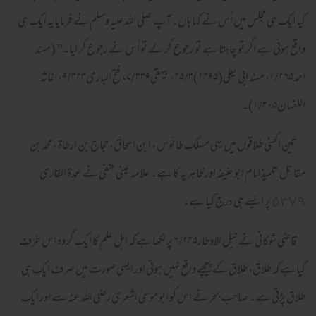
کیا ایک ہی مجلس میں اُس نے کہا ہاں۔ آپ صلی اللہ علیہ وسلم نے فرمایایہ ایک ہی
واقع ہوئی ہے اگر تو چاہتا ہے تو رجوع کر لے تو اُس نے رجوع کر لیا۔'' (مسند
احمد۱/۲۶۵، مسند ابی یعلیٰ(۲۴۹۵)۲۵/۳، بیہقی۷/۳۳۹، فتح الباری۹/۳۲۳، اغاثہ
اللفہان۱/۳۰۵)۔
تین اکھٹی طلاقوں میں یہی مسلک طائوس ، ابنِ اسحاق، حجاج بن ارطاة ، محمد بن
مقاتل تلمیذ امام ابو حنیفہ اور ظاہریہ کا ہے۔ علامہ عینی حنفی نے عمدة القاری
٥٣٧٩ پر ایسے ہی درج کیا ہے۔
قاضی شوکانی نے نیل الاوطار۶/۲۴۵ پر لکھا ہے کہ اہل علم کا ایک گروہ اس طرف
گیا ہے کہ طلاق، طلاق کے پیچھے واقع نہیں ہوتی اور ایسی صورت میں صرف ایک ہی
طلاق پڑتی ہے۔ صاحب بحر نے اس کو ابو موسیٰ اشعری رضی اللہ عنہ سے اور ایک