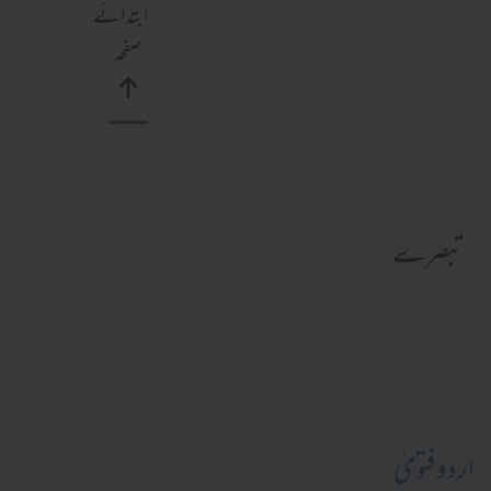
ابتدائے
صفحہ
تبصرے
اردو فتویٰ