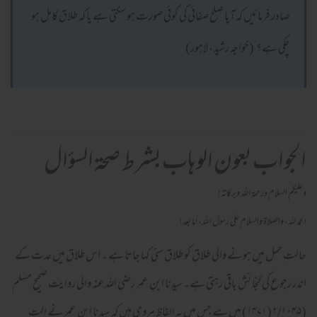
صادر فرمائیں کہ آیا صلح صفائی کی کوئی صورت ہو سکتی ہے یا کہ طلاق کامل ہو
چکی ہے؟ (خواجہ رشید ، لاہور)
الجواب بعون الوهاب بشرط صحة السؤال
وعلیکم السلام ورحمة اللہ وبرکاته!
الحمد لله، والصلاة والسلام علىٰ رسول الله، أما بعد!
حالتِ حمل میں ہونے والی طلاق کو طلاق سنی کہا جاتا ہے ۔ اس طلاق میں عدت کے
اندر رجوع کی گنجائش باقی رہتی ہے۔ سیدنا ابنِ عمر رضی اللہ عنہ والی روایت صحیح مسلم
(۲/۱۰۴۵ (۱۴۷۱) میں ہے جس میں یہ الفاظ مروی ہیں کہ سیدنا ابنِ عمر نے الت