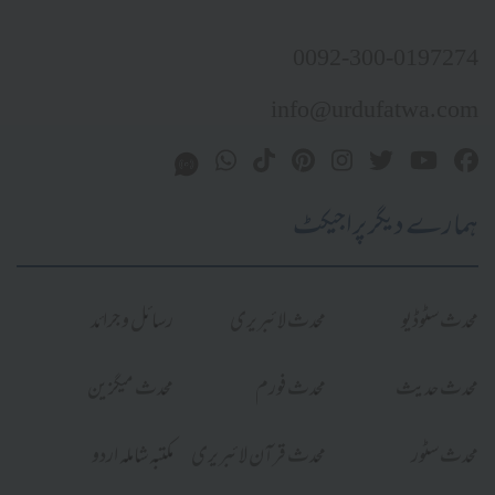
0092-300-0197274
info@urdufatwa.com
ہمارے دیگر پراجیکٹ
محدث سٹوڈیو
محدث لائبریری
رسائل و جرائد
محدث حدیث
محدث فورم
محدث میگزین
محدث سٹور
محدث قرآن لائبریری
مکتبہ شاملہ اردو