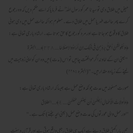
حیض میں طلاق دی تو سیدنا عمر کو رسول اللہ ۖنے فرمایا کہ اسے حکم دیں کہ وہ رجوع
کرے پھر حالت طہر یا حمل میں طلاق دے۔ معلوم ہوا کہ حالت حمل میں دی ہوئی
طلاق کا وقوع ہو جاتا ہے اور مرد کو رجوع کا حق ہوتا ہے۔ ارشاد باری تعالیٰ ہے:
﴿وَبُعُولَتُهُنَّ أَحَقُّ بِرَدِّهِنَّ فِي ذَٰلِكَ إِنْ أَرَادُوا إِصْلَاحًا ... ٢٢٨﴾... البقرة
''یعنی ان کے خاوند اگر موافقت چاہیں تو اس (مدت) میں وہ ان کو اپنی زوجیت میں
لینے کے زیادہ حقدار ہیں۔''(البقرہ : ۲۲۸)
صورتِ مسئولہ میں عدت چونکہ وضع حمل ہے جیسا کہ ارشاد باری تعالیٰ ہے:
﴿وَأُولَاتُ الْأَحْمَالِ أَجَلُهُنَّ أَن يَضَعْنَ حَمْلَهُنَّ ... ٤﴾...الطلاق
''اور حمل والی عورتوں کی عدت وضع حمل (یعنی بچہ جننے) تک ہے۔''
تین بار اکھٹی طلاق دینے سے ایک ہی طلاق رجعی واقع ہوتی ہے اور قرآن و سنت