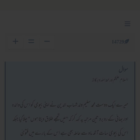
14729
سوال
السلام عليكم ورحمة الله وبركاته
میرے ایک دوست محمد سلیم ولد شہاب الدین نے اپنی بیوی کو اس کی والدہ
اور بھائی کے روبرو تین مرتبہ یہ کہہ کر کہ ''میں تجھے طلاق دیتا ہوں'' چلاگیا جبکہ
اس کی بیوی سات آٹھ ماہ سے حاملہ بھی ہے اس کے بارے میں فتویٰ