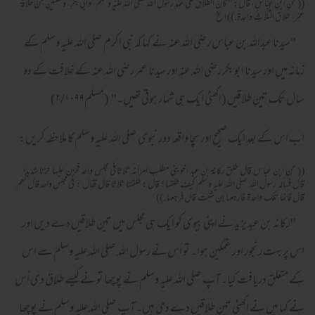
((عَنِ ابْنِ عَبَّاسٍ، قَالَ: " كَانَ الطَّلَاقُ عَلَى عَهْدِ رَسُولِ اللهِ صَلَّى اللهُ عَلَيْهِ وَسَلَّمَ، وَأَبِي بَكْرٍ، وَسَنَتَيْنِ مِنْ خِلَافَةِ
عُمَرَ، طَلَاقُ الثَّلَاثِ وَاحِدَةً.)) الخ
''سیدنا عبداللہ بن عباس رضی اللہ عنہ نے کہا کہ نبی اکرم صلی اللہ علیہ وسلم کے
زمانہ میں اور سیدنا ابو بکر رضی اللہ عنہ اور سیدنا عمر رضی اللہ عنہ کے خلافت کے دو
سال تک تین طلاقیں (اکھٹی ایک ہی شمار ہوتی تھیں۔'' (مسلم۲/۱۰۹۹)
اب اس کے بعد ایک صحیح اور سچا واقعہ دورِ نبوی صلی اللہ علیہ وسلم کا ملاحظہ کریں:
(( عن ابن عباس قال طلق ركانة بن عبد اخو بنى مطلب امرأنه ثلاثا فى مجلس واحد فحزن عليها حزنا شديدا
قال فسأله رسول الله صلى الله عليه وسلم كيف طلقها ؟ قال : طلقتها ثلاثا قال فقال : فى مجلس واحد قال نعم
قال فإنما تلك واحدة فارجعها إن شئت قال فرجعها .))
''رکانہ بن عبد یزید نے اپنی بیوی کو ایک ہی مجلس میں تین طلاقیں دے دیں اور
اس پر بہت رنجور اور غمگین ہوا۔ تو اُس نے رسول اللہ صلی اللہ علیہ وسلم سے اس
کے متعلق دریافت کیا۔ آپ صلی اللہ علیہ وسلم نے پوچھا تو نے کیسے طلاق دی اُس
نے کہا میں نے اکھٹی تین طلاقیں دے دی ہیں۔ آپ صلی اللہ علیہ وسلم نے پوچھا