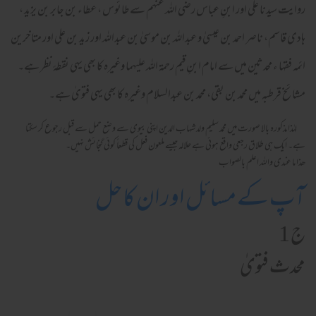
روایت سیدنا علی اور ابنِ عباس رضی اللہ عنہم سے طائوس ، عطاء بن جابر بن یزید ،
ہادی قاسم، ناصر احمد بن عیسیٰ و عبداللہ بن موسیٰ بن عبداللہ اور زید بن علی اور متاخرین
ائمہ فقہا ء محدثین میں سے امام ابنِ قیم رحمة اللہ علیہما وغیرہ کا بھی یہی نقطۂ نظر ہے۔
مشائخ قرطبہ میں محمد بن بقی، محمد بن عبدالسلام وغیرہ کا بھی یہی فتویٰ ہے۔
لہٰذا مذکورہ بالا صورت میں محمد سلیم ولد شہاب الدین اپنی بیوی سے وضع حمل سے قبل رجوع کر سکتا
ہے۔ ایک ہی طلاق رجعی واقع ہوئی ہے حلالہ جیسے ملعون فعل کی قطعاً کوئی گنجائش نہیں۔
ھذا ما عندی واللہ اعلم بالصواب
آپ کے مسائل اور ان کا حل
ج 1
محدث فتویٰ