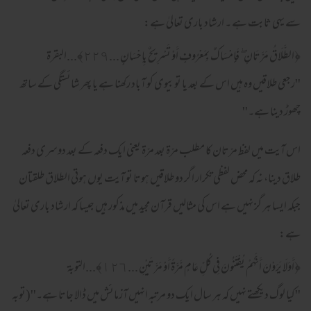
سے یہی ثابت ہے ۔ ارشاد باری تعالیٰ ہے:
﴿الطَّلَاقُ مَرَّتَانِ ۖ فَإِمْسَاكٌ بِمَعْرُوفٍ أَوْ تَسْرِيحٌ بِإِحْسَانٍ ... ٢٢٩﴾...البقرة
''رجعی طلاقیں وہ ہیں اس کے بعد یا تو بیوی کو آباد رکھنا ہے یا پھر شائستگی کے ساتھ
چھوڑ دینا ہے۔''
اس آیت میں لفظ مرّتان کا مطلب مرّة بعد مرّة یعنی ایک دفعہ کے بعد دوسری دفعہ
طلاق دینا، نہ کہ محض لفظی تکرار اگر دو طلاقیں ہوتا تو آیت یوں ہوتی الطلاق طلقتان
جبکہ ایسا ہر گز نہیں ہے اس کی مثالیں قرآن مجید میں مذکور ہیں جیسا کہ ارشاد باری تعالیٰ
ہے:
﴿أَوَلَا يَرَوْنَ أَنَّهُمْ يُفْتَنُونَ فِي كُلِّ عَامٍ مَّرَّةً أَوْ مَرَّتَيْنِ ... ١٢٦﴾...التوبة
''کیا لوگ دیکھتے نہیں کہ ہر سال ایک دو مرتبہ انہیں آزمائش میں ڈالا جاتا ہے۔''(توبہ