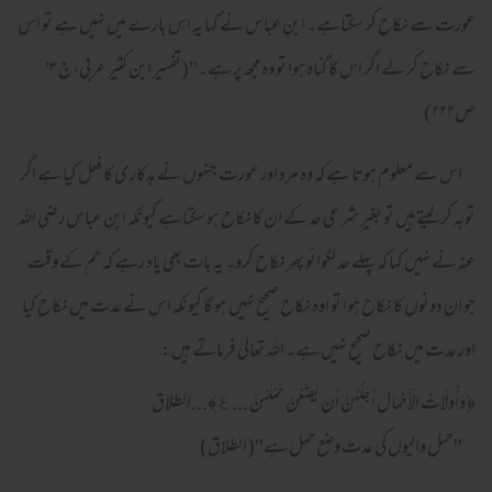
عورت سے نکاح کر سکتاہے۔ ابنِ عباس نے کہا یہ اس بارے میں نہیں ہے تو اس
سے نکاح کر لے اگر اس کا گناہ ہوا تو وہ مجھ پر ہے۔''(تفسیر ابن کثیر عربی،ج ۳'
ص۲۲۴)
اس سے معلوم ہوتا ہے کہ وہ مرد اور عورت جنہوں نے بدکاری کا فعل کیا ہے اگر
توبہ کر لیتے ہیں تو بغیر شرعی حد کے ان کا نکاح ہو سکتاہے کیونکہ ابنِ عباس رضی اللہ
عنہ نے نہیں کہا کہ پہلے حد لگوائو پھر نکاح کرو۔ یہ بات بھی یاد رہے کہ حم کے وقت
جو ان دونوں کا نکاح ہوا تو اوہ نکاح صحیح نہیں ہو گا کیونکہ اس نے عدت میں نکاح کیا
اور عدت میں نکاح صحیح نہیں ہے۔ اللہ تعالیٰ فرماتے ہیں:
﴿وَأُولَاتُ الْأَحْمَالِ أَجَلُهُنَّ أَن يَضَعْنَ حَمْلَهُنَّ ... ٤﴾...الطلاق
''حمل والیوں کی عدت وضع حمل ہے''(الطلاق)