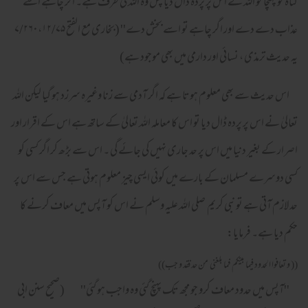
گناہ کو پہنچا تو اللہ نے اس پر پردہ ڈال دیا پس وہ اللہ کی طرف ہے۔ اگر چاہے اسے
عذاب دے دے اور اگر چاہے تو اسے بخش دے'' (بخاری مع الفتح ۷/۲۶۰،۱۲/۷۵
یہ حدیث ترمذی ، نسائی اور دارمی میں بھی موجود ہے)
اس حدیث سے بھی معلوم ہوتا ہے کہ اگر آدمی سے زنا وغیرہ سرزد ہو گیا لیکن اللہ
تعالیٰ نے اس پر پردہ ڈال دیا تو اس کا معاملہ اللہ تعالیٰ کے ساتھ ہے اس کے اقرار اور
اصرار کے بغیر دنیا میں اس پر حد جاری نہیں کی جائے گی ۔ اس سے بڑھ کر اگر کسی کو
کسی دوسرے مسلمان کے بارے میں کوئی ایسی چیز معلوم ہوتی ہے جس سے اس پر
حد لازم آتی ہے تو نبی کریم صلی اللہ علیہ وسلم نے اس کو آپس میں معاف کرنے کا
حکم دیا ہے۔ فرمایا:
(( و تعافوا الحدود فيما بينكم فما بلغنى من حد فقد و جب))
''آپس میں حدود معاف کرو جو مجھ تک پہنچ گئی وہ واجب ہو گئی'' (صحیح سنن ابی