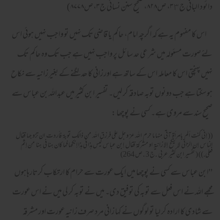
دائود البانی ج۳٣، ص۸۲۸، صحیح سنن نسائی ج۳،ص۸۷۷۸)
اس کا مفہوم یہ ہے کہ اگرچہ امام، حاکم یا قاضی تک نہیں تو واجب نہیں ہوئی اس
لئے صورت مسئولہ میں شرعی حد سائل پر واجب نہیں ہے جب تک وہ حاکم تک
نہیں پہنچتی اس کا معاملہ اس کے ساتھ ہے اور زانی کا ھد لگنے کے بغیر زانیہ سے نکاح
ہو سکتا ہے جب دونوں توبہ صادقہ کر لیں۔ تفسیر ابنِ کثیر میں عبداللہ بن عباس سے
صحیح سند سے مروی ہے۔ کسی نے پوچھا :
(( إنى كنت ألم بإمرأة آتى منها ما حرم الله عز و جل على فرزق الله من ذالك توبة فأردت ان تزو جها فقال
الناس إن الزانى لا ينكح إلا زانية او مشركة فقال إبن عباس ليس هذا فى هذا إنكحها فما كان هنا فى هنا من إثم
فعلى.)) ( تفسير ابن كثير عربى .ج 3 . ص 264)
''ابن عباس سے کسی نے پوچھا میں ایک عورت سے حرام کا ارتکاب کرتارہاہوں
مجھے اللہ نے اس فعل سے توبہ کی توفیق دی۔ میں نے توبہ کر لی میں نے اس عورت
سے شادی کا ارادہ کر لیا تو لوگوں نے کہا زانی مرد صرف زانیہ عورت اور مشرقہ