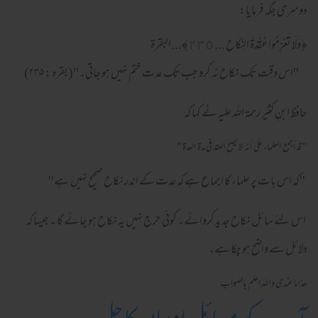
دوسری جگہ فرمایا:
﴿وَلَا تَعْزِمُوا عُقْدَةَ النِّكَاحِ ... ٢٣٥﴾...البقرة
''اس وقت تک نکاح نہ کرو جب تک عدت ختم نہیں ہو جاتی۔''(بقرہ : ۲۳۵)
حافظ ابنِ کثیر رحمۃ اللہ علیہ نے کہا کہ
" قد أجمع العلماء على أنه لا يصح العقد فى مدة العدة "
''کہ اس بات پر علماء کا اجماع ہے کہ عدت کے اندر نکاح صحیح نہیں ہے''
اس لئے سائل نکاح جدید کروائے۔ کوئی حرج نہیں یہ نکاح ہو جائے گا ۔ جیسا کہ
دلائل سے واضح ہو چکا ہے۔
ھذا ما عندی واللہ اعلم بالصواب