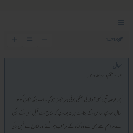
14718
سوال
السلام عليكم ورحمة الله وبركاته
کچھ عرصہ قبل کسی آدمی کی منگنی ہوئی پھر نکاح ہو گیا۔ اب جبکہ نکاح کو دو
سال ہو چکے سائل کے بتانے پر پتہ چلا ہے کہ نکاح سے قبل اس کے لڑکی
سے مراسم تھے جس سے وہ گناہ کے مرتکب ہو گئے اور نکاح سے قبل لڑکی