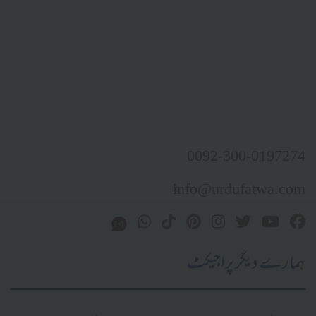
0092-300-0197274
info@urdufatwa.com
ہمارے دیگر پراجیکٹ