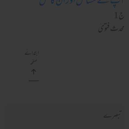
آپ کے مسائل اور ان کا حل
ج 1
محدث فتویٰ
ابتدائے
صفحہ
تبصرے