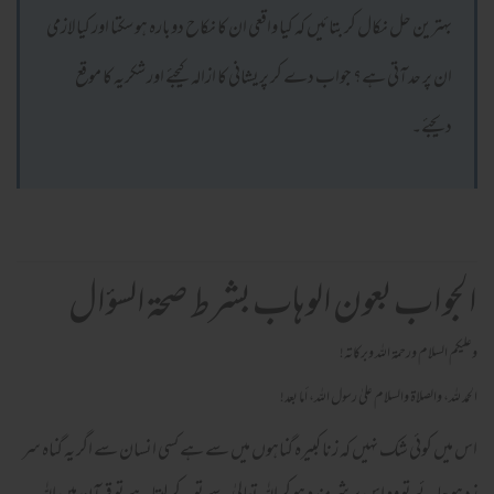
بہترین حل نکال کر بتائیں کہ کیا واقعی ان کا نکاح دوبارہ ہو سکتا اور کیا لازمی
ان پر حد آتی ہے؟ جواب دے کر پریشانی کا ازالہ کیجئے اور شکریہ کا موقع
دیجئے۔
الجواب بعون الوهاب بشرط صحة السؤال
وعلیکم السلام ورحمة اللہ وبرکاته!
الحمد لله، والصلاة والسلام علىٰ رسول الله، أما بعد!
اس میں کوئی شک نہیں کہ زنا کبیرہ گناہوں میں سے ہے کسی انسان سے اگر یہ گناہ سر