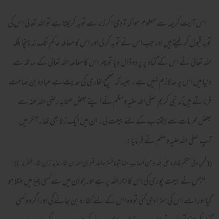
اس آیت کریمہ سے معلوم ہوا کہ آدمی اگر زنا سے توبہ کر لیتا ہے تو اللہ تعالیٰ اس کی
توبہ قبول کر لیتے ہیں اور جب اس نے توبہ کر لی اور اس کا معاملہ حاکم تک نہ پہنچا بلکہ
اللہ تعالیٰ نے اس کے گناہ پر پردہ ڈال دیا تو پھر اس کا معاملہ اللہ تعالیٰ کے ساتھ ہے
دنیا میں اس پر حد لازم نہیں ہے۔ جیسا کہ صحیح بخاری کی حدیث ہے عبادہ بن صامت
فرماتے ہیں کہ نبی کریم صلی اللہ علیہ وسلم نے اپنے بعض صحابہ رضی اللہ عنہ سے
بعض محرمات سے اجتناب کے لئے بیعت لی۔ ان میں ایک زنا بھی تھا۔ آخر میں
آپ صلی اللہ علیہ وسلم نے فرمایا:
(( فمن وفى منكم فأجره على الله و من أصاب منها شيئا فستره الله فهو إلى الله إن شاء عذبه ز إن شاء غفر له.))
''جس نے بیعت پوری کی اس کا اجر اللہ پر ہے اور جو ان میں سے کسی چیز میں مبتلا ہو
گیا اور اسے اس کی سزا دی گئی تو وہ اس کے لئے کفارہ بن جائے گی اور اگر وہ کسی