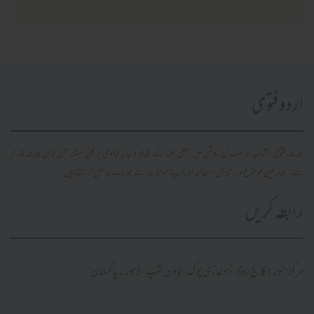
اردو فتویٰ
محدث فتویٰ، کتاب و سنت کی روشنی میں سلفی علما کے قدیم و جدید فتاویٰ پر مبنی مستند آن لائن پلیٹ فارم
ہے۔ صارفین موضوع وار تلاش، مطالعہ اور اپنے سوالات کے جوابات حاصل کر سکتے ہیں۔
رابطہ کریں
مرکز النور: کالج روڈ، نزد غازی چوک، ٹاؤن شپ، لاہور ۔ پاکستان