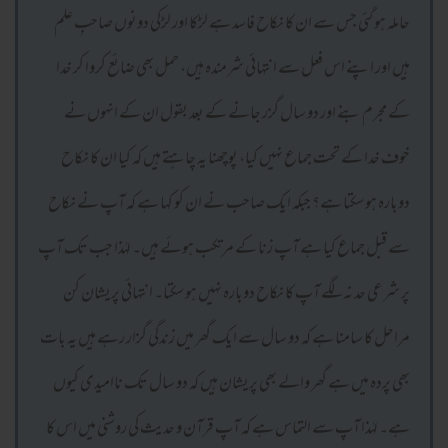
حاملہ ہو گئی جس سے ان کا نکاح فاسد ہے لڑکا اور لڑکی دونوں صاحبِ علم
ہیں اور اپنے اس فعل سے انتہائی شرمندہ ہیں، حمل بھی ضائع کروا کر خدا
کے مجرم بنے اور دو سال گزر جانے کے بعد بقول ان کے انہوں نے
خوف خدا کے تحت جماع نہیں کیا، پوچھنا یہ چاہتے ہیں کہ کیا ان کا نکاح
دوبارہ ہو سکتا ہے؟ جبکہ ایک صاحب نے ان کو کہا ہے کہ آپ نے نکاح
سے قبل جماع کیا ہے آپ زنا کے مرتکب ہوئے ہیں۔ لہٰذا جب تک آپ
پر شرعی حد نہ لگے آپ کا نکاح دوبارہ نہیں ہو سکتا۔ انتہائی پریشان کن
مراحل کا سامنا ہے کہ دو سال سے ایک گھر میں زندگی گزار رہے ہیں یہ بات
بھی پردہ میں ہے گھر والے بھی پریشان ہیں کہ دو سال تک ناامیدی کیوں
ہے۔ لہٰذا آپ سے التماس ہے کہ آپ قرآن و حدیث کی روشنی میں اس کا