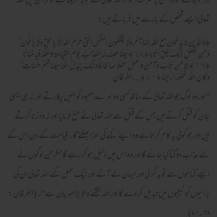
زد ہو جائے تو وہ اس پر شرمندہ ہو کر اللہ تعالیٰ سے توبہ کر لیتا ہے تو قرآن میں اللہ
تعالیٰ ایسے شخص کے بارے میں فرماتے ہیں:
﴿وَالَّذِينَ لَا يَدْعُونَ مَعَ اللَّـهِ إِلَـٰهًا آخَرَ وَلَا يَقْتُلُونَ النَّفْسَ الَّتِي حَرَّمَ اللَّـهُ إِلَّا بِالْحَقِّ وَلَا يَزْنُونَ ۚ
وَمَن يَفْعَلْ ذَٰلِكَ يَلْقَ أَثَامًا ﴿٦٨﴾ يُضَاعَفْ لَهُ الْعَذَابُ يَوْمَ الْقِيَامَةِ وَيَخْلُدْ فِيهِ مُهَانًا
﴿٦٩﴾ إِلَّا مَن تَابَ وَآمَنَ وَعَمِلَ عَمَلًا صَالِحًا فَأُولَـٰئِكَ يُبَدِّلُ اللَّـهُ سَيِّئَاتِهِمْ حَسَنَاتٍ ۗ
وَكَانَ اللَّـهُ غَفُورًا رَّحِيمًا ﴿٧٠﴾...الفرقان
''اور وہ لوگ جو اللہ تعالیٰ کے ساتھ کسی دوسرے معبود کو نہیں پکارتے اور نہ ہی ایسی
جان کو قتل کرتے ہیں جس کے قتل سے اللہ تعالیٰ نے منع فرمایا اور نہ وہ زنا کرتے
ہیں اور جو کوئی یہ کام کرتا ہے وہ اپنے کئے کی سزا بھگتے گا۔ قیامت کے دن اس کے
لئے عذاب دوگنا کیا جائے گا اور وہ اس میں ذلیل ہو کر رہے گا مگر جن لوگوں نے
ایسے گناہوں سے توبہ کر لی اور ایمان لے آئے اور نیک عمل کئے اللہ تعالیٰ ان کی
برائیوں کو نیکیوں میں تبدیل کر دے گا اور اللہ بخشنے والا بڑا مہربان ہے''۔(الفرقان :
۶۸ ۔۷۰)