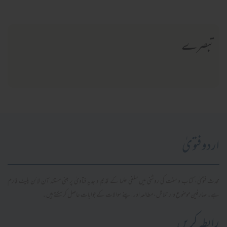
تبصرے
اردو فتویٰ
محدث فتویٰ، کتاب و سنت کی روشنی میں سلفی علما کے قدیم و جدید فتاویٰ پر مبنی مستند آن لائن پلیٹ فارم
ہے۔ صارفین موضوع وار تلاش، مطالعہ اور اپنے سوالات کے جوابات حاصل کر سکتے ہیں۔
رابطہ کریں