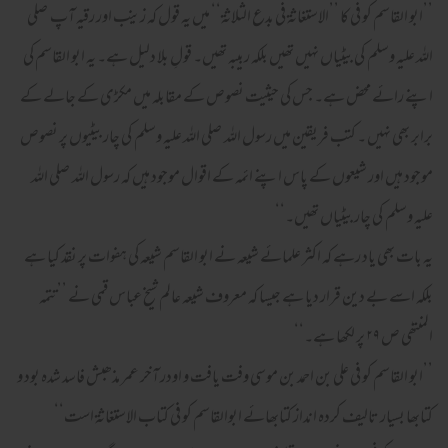
’’ابو القاسم کو فی کا ’’الاستغاثۃ فی بدع الثلاثۃ‘‘ میں یہ قول کہ زینب اور رقیہ آپ صلی
اللہ علیہ وسلم کی بیٹیاں نہیں تھیں بلکہ ربیبہ تھیں۔ قولِ بلا دلیل ہے۔ یہ ابو القاسم کی
اپنے رائے محض ہے۔ جس کی حیثیت نصوص کے مقابلہ میں مکڑی کے جالے کے
برابر بھی نہیں ۔ کتب فریقین میں رسول اللہ صلی اللہ علیہ وسلم کی چار بیٹیوں پر نصوص
موجود ہیں اور شیعوں کے پاس اپنے ائمہ کے اقوال موجود ہیں کہ رسول اللہ صلی اللہ
علیہ وسلم کی چار بیٹیاں تھیں۔‘‘
یہ بات بھی یاد رہے کہ اکثر علمائے شیعہ نے ابو القاسم شیعہ کی ہفوات پر نقد کیا ہے
بلکہ اسے بے دین قرار دیا ہے جیسا کہ معروف شیعہ عالم شیخ عباس قمی نے ’’تتمہ
المنتھٰی ص ۲۹ پر لکھا ہے۔‘‘
’’ابو القاسم کو فی علی بن احمد بن موسی وفت یافت و اودر آخر عمر مذھبش فاسد شدہ بود و
کتابھا بسیار تالیف کردہ انداز کتابھائے ابوالقاسم کو فی کتاب الاستغاثۃ است‘‘