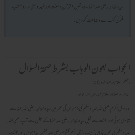
سیدہ خدیجہ رضی اللہ عنھا سے تھیں؟ قرآن و سنت اور شیعہ و سنی ہر دو مکتب
فکر کی کتب سے وضاحت کردیں۔
الجواب بعون الوهاب بشرط صحة السؤال
وعلیکم السلام ورحمة اللہ وبرکاته!
الحمد لله، والصلاة والسلام علىٰ رسول الله، أما بعد!
: رسول اکرم صلی اللہ علیہ وسلم کی ۲۵ برس کی عمر میں سیدہ خدیجہ رضی اللہ عنہاسے
شادی ہوئی اور بعثت سے قبل سیدہ خدیجہ رضی اللہ عنھا کے بطن سے آپ صلی اللہ
علیہ وسلم کی تین بیٹیاں زینب، رُقیہ، اُم کلثوم رضی اللہ عنہُن پیدا ہوئیں اور بعثت