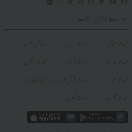
ہمارے دیگر پراجیکٹ
محدث سٹوڈیو
محدث لائبریری
رسائل و جرائد
محدث حدیث
محدث فورم
محدث میگزین
محدث سٹور
محدث قرآن لائبریری
مکتبہ شاملہ اردو
محدث خطیب
محدث گیلری