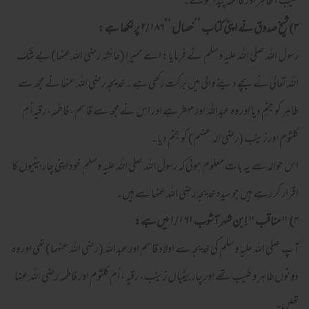
طیب ، طاہر اور فاطمہ پیدا ہوئے۔
۳
) شیخ صدوق نے اپنی کتاب ’’خصال ‘‘
۲/۱۸۶
پر لکھا ہے
:
رسول اللہ صلی اللہ علیہ وسلم نے فرمایا: اے حمیرا (عائشہ رضی اللہ عنھا) بے شک
اللہ تعالیٰ نے بچے دینے والی میں برکت رکھی ہے ۔ خدیجہ رضی اللہ عنھا نے مجھ سے
طاہر کو جنم دیا اور وہ عبداللہ اور مہطر ہے اور اس نے مجھ سے قاسم ، فاطمہ، رقیہ اُمِ
کلثوم اور زینب (رضی الہ عنہم) کو جنم دیا۔
اس حوالہ سے یہ بات معلوم ہوئی کہ رسول اللہ صلی اللہ علیہ وسلم خود اپنی چار بیٹیوں کا
اقرار کر رہے ہیں جو سیدہ خدیجہ رضی اللہ عنھا سے ہیں۔
۴
) "مناقب" اِبن شہر آشوب
۱/۱۶۱
میں ہے
:
آپ صلی اللہ علیہ وسلم کی خدیجہ سے اولاد قاسم اور عبداللہ (رضی اللہ عنہما) تھی اور وہ
دونوں طاہر و طیب تھے اور چار بیٹیاں زینب ، رقیہ ، اُم کلثوم اور فاطمہ رضی اللہ عنہا
تھیں۔