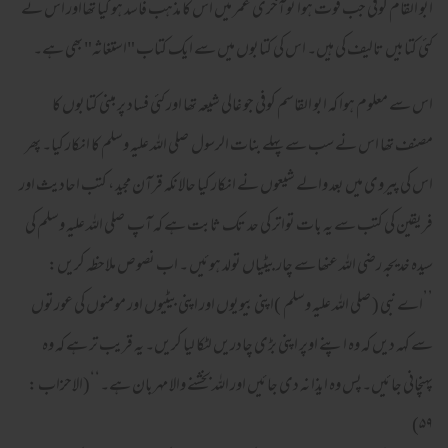
ابو القام کوفی جب فوت ہوا تو آخری عمر میں اس کا مذہب فاسد ہو گیا تھااور اس نے
کئی کتابیں تالیف کی ہیں۔ اس کی کتابوں میں سے ایک کتاب "استغاثہ" بھی ہے۔
اس سے معلوم ہوا کہ ابو القاسم کوفی جو غالی شیعہ تھا اور کئی فساد پر مبنی کتابوں کا
مصنف تھا اس نے سب سے پہلے بنات الرسول صلی اللہ علیہ وسلم کا انکار کیا۔ پھر
اس کی پیروی میں بعد والے شیعوں نے انکار کیا حالانکہ قرآن مجید ، کتب احادیث اور
فریقین کی کتب سے یہ بات تواتر کی حد تک ثابت ہے کہ آپ صلی اللہ علیہ وسلم کی
سیدہ خدیجہ رضی اللہ عنھا سے چار بیٹیاں تولد ہوئیں ۔ اب نصوص ملاحظہ کریں:
’’اے نبی ( صلی اللہ علیہ وسلم )اپنی بیویوں اور اپنی بیٹیوں اور مومنوں کی عورتوں
سے کہہ دیں کہ وہ اپنے اوپر اپنی بڑی چادریں لٹکا لیا کریں۔ یہ قریب تر ہے کہ وہ
پہنچانی جائیں۔پس وہ ایذا نہ دی جائیں اور اللہ بخشنے والا مہربان ہے۔‘‘(الاحزاب :
۵۹)