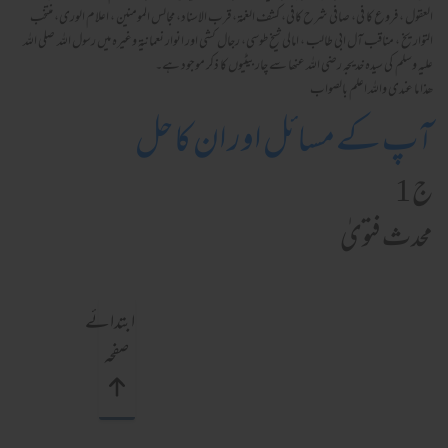
العقول ، فروع کا فی، صافی شرح کافی، کشف الغمۃ، قرب الاسناد، مجالس المومنین ، اعلام الوری، منتخب
التواریخ ، مناقب آل ابی طالب ، امالی شیخ طوسی، رجال کشی اور انوار نعمانیۃ وغیرہ میں رسول اللہ صلی اللہ
علیہ وسلم کی سیدہ خدیجہ رضی اللہ عنھا سے چار بیٹیوں کا ذکر موجود ہے۔
ھذا ما عندی واللہ اعلم بالصواب
آپ کے مسائل اور ان کا حل
ج 1
محدث فتویٰ
ابتدائے
صفحہ