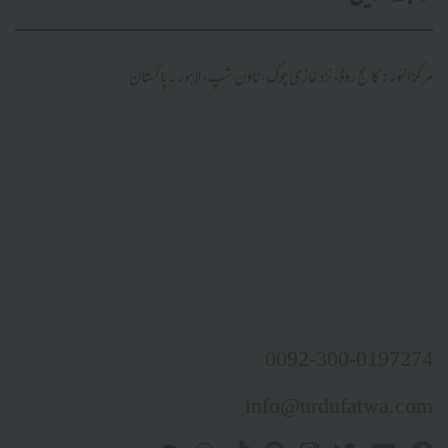
مرکز النور: کالج روڈ، نزد غازی چوک، ٹاؤن شپ، لاہور ۔ پاکستان
0092-300-0197274
info@urdufatwa.com