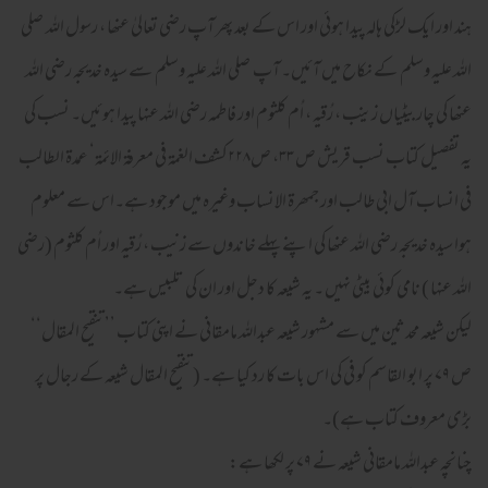
ہند اور ایک لڑکی ہالہ پیدا ہوئی اور اس کے بعد پھر آپ رضی تعالیٰ عنھا ، رسول اللہ صلی
اللہ علیہ وسلم کے نکاح میں آئیں۔ آپ صلی اللہ علیہ وسلم سے سیدہ خدیجہ رضی اللہ
عنھا کی چار بیٹیاں زینب ، رُقیہ ، اُم کلثوم اور فاطمہ رضی اللہ عنہا پیدا ہوئیں۔ نسب کی
یہ تفصیل کتاب نسب قریش ص ۳۳، ص۲۲۸کشف الغمۃ فی معرفۃ الائمۃ‘ عمدۃ الطالب
فی انساب آل ابی طالب اور جمھرۃ الانساب وغیرہ میں موجود ہے۔اس سے معلوم
ہوا سیدہ خدیجہ رضی اللہ عنھا کی اپنے پہلے خاندوں سے زنیب ، رُقیہ اور اُم کلثوم (رضی
اللہ عنہا ) نامی کوئی بیٹی نہیں ۔ یہ شیعہ کا دجل اور ان کی تلبیس ہے۔
لیکن شیعہ محدثین میں سے مشہور شیعہ عبداللہ مامقانی نے اپنی کتاب ’’تنقیح المقال‘‘
ص ۷۹ پر ابو القاسم کو فی کی اس بات کا رد کیا ہے۔ (تنقیح المقال شیعہ کے رجال پر
بڑی معروف کتاب ہے)۔
چنانچہ عبداللہ مامقانی شیعہ نے ۷۹ پر لکھا ہے: