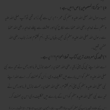
۵) "تذکرۃ المعصومین) ص
۶
میں ہے
:
جب رسول اللہ صلی اللہ علیہ وسلم کی عمر ۲۰ برس سے کچھ زائد تھی تو آپ صلی اللہ علیہ
وسلم نے خدیجہ رضی اللہ عنھا سے نکاح کیا اور بعثت سے پہلے خدیجہ رضی اللہ عنھا
سے رسول اللہ صلی اللہ علیہ وسلم کی تین بیٹیاں رُقیہ، اُمِ کلثوم اور زینب رضی اللہ
عنہُن تھیں۔
۶
) شیعہ کی معروف ترین کتاب تحفۃ العوام
۱۱۶
پر ہے۔
اے اللہ اپنے نبی کی بیٹی رُقیہ رضی اللہ عنھا پر رحمت نازل فرما اور جس نے تیرے نبی
صلی اللہ علیہ وسلم کو اس بارے میں تکلیف دی ، اُس کو لعنت کر۔ اے اللہ اپنے
نبی صلی اللہ علیہ وسلم کی بیٹی اُم کلثوم رضی اللہ عنھا پر رحمت نازل فرما اورجس نے
تیرے نبی صلی اللہ علیہ وسلم کو اس کے بارے میں تکلیف دی اس پر لعنت کر۔
اس کے علاوہ شیعہ مذہب کی معتبر کتب حیاۃ القلوب ، جلاء العیون، تھذیب الاحکام ، الاستبصار، مراء ۃ