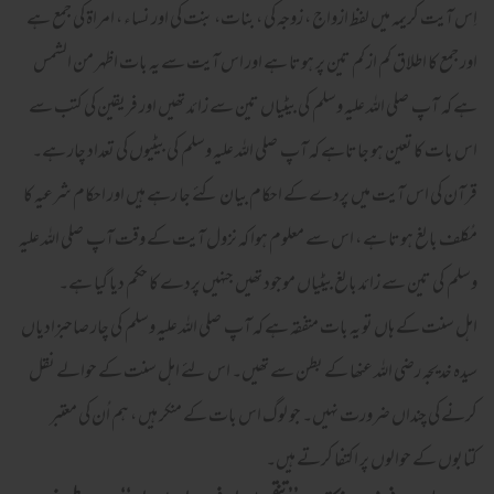
اِس آیت کریمہ میں لفظ ازواج ، زوجہ کی ، بنات، بنت کی اور نساء ، امراۃ کی جمع ہے
اور جمع کا اطلاق کم از کم تین پر ہوتا ہے اور اس آیت سے یہ بات اظہر من الشمس
ہے کہ آپ صلی اللہ علیہ وسلم کی بیٹیاں تین سے زائد تھیں اور فریقین کی کتب سے
اس بات کا تعین ہو جاتاہے کہ آپ صلی اللہ علیہ وسلم کی بیٹیوں کی تعداد چار ہے۔
قرآن کی اس آیت میں پردے کے احکام بیان کئے جا رہے ہیں اور احکام شرعیہ کا
مُکلف بالغ ہوتا ہے ، اس سے معلوم ہوا کہ نزول آیت کے وقت آپ صلی اللہ علیہ
وسلم کی تین سے زائد بالغ بیٹیاں موجود تھیں جنہیں پردے کا حکم دیا گیا ہے۔
اہل سنت کے ہاں تو یہ بات متفقہ ہے کہ آپ صلی اللہ علیہ وسلم کی چار صاحبزادیاں
سیدہ خدیجہ رضی اللہ عنھا کے بطن سے تھیں۔ اس لئے اہل سنت کے حوالے نقل
کرنے کی چنداں ضرورت نہیں۔ جو لوگ اس بات کے منکر ہیں ، ہم اُن کی معتبر
کتابوں کے حوالوں پر اکتفا کرتے ہیں۔