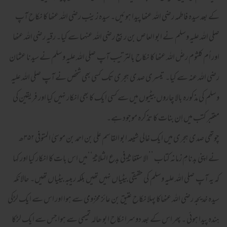
کے بعد سیدہ فاطمہ رضی اللہ عنھا پیدا ہوئیں۔ سیدہ زینب رضی اللہ عنھا کا نکاح آپ
صلی اللہ علیہ وسلم نے ابو العاص بن ربیع رضی اللہ عنہما سے کیا۔ رقیہ رضی اللہ عنھا
اور اُم کلثوم رضٰ اللہ عنھا کا نکاح بالترتیب آپ صلی اللہ علیہ وسلم نے سیدنا عثمان
رضی اللہ عنہ سے کیا۔ تیسری صدی ہجری تک کسی بھی شخص نے آپ صلی اللہ علیہ
وسلم کی مذکورہ بالا چاروں بیٹیوں میں سے کسی ایک کا بھی انکار نہیں کیا اور فریقین کی
معتبر کتب میں اِن بنات کا تذکرہ موجود ہے۔
چوتھی صدی ہجری میں ایک غالی شیعہ ابو القاسم علی بن احمد بن موسیٰ المتوفی ۳۵۲ھ
نے اپنی بدنامِ زمانہ کتاب ’’الا ستغا ثۃ فی بدع الثلاثۃ‘‘میں اس بات کا انکار کیا اور کہا
کہ یہ آپ صلی اللہ علیہ وسلم کی حقیقی بیٹیاں نہیں تھیں بلکہ ربیبہ بیٹیاں تھیں۔ حالانکہ
سیدہ خدیجہ رضی اللہ عنھاکا پہلا نکاح عتیق بن عائز مخزومی سے ہوا اور اس سے ایک لڑکی
ہندہ پیدا ہوئی ۔ پھر اس کے بعد دوسرا نکاح ابو ھالہ تمیمی سے ہوا جس سے ایک لڑکا