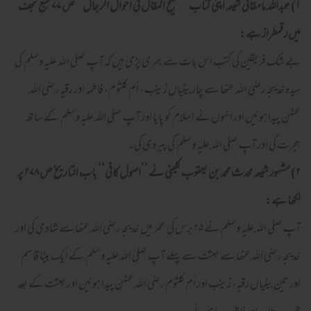
۱
) عبداللہ مامقانی شیعہ اپنی کتاب ’’تنقیح المقال فی احوال الرجال‘‘ ص
۷۷
طبع نجف
میں رقمطراز ہے
:
بے شک فریقین کی کتب اس بات سے بھری پڑی ہیں کہ آپ صلی اللہ علیہ وسلم کی
سیدہ خدیجہ رضی اللہ عنھا سے چار بیٹیاں زینب ، اُم کلثوم، فاطمہ اور رقیہ رضی اللہ
عنہُن پیدا ہوئیں اور انہوں نے اسلام کو پایا اور آپ صلی اللہ علیہ وسلم کے ساتھ
ہجرت کی اور آپ صلی اللہ علیہ وسلم کی پیروی کی۔
۲)
مشہور شیعہ محدث محمد بن یعقوب کلینی نے ’’اصول کافی‘‘ باب التاریخ ص
۲۷۸
پر
لکھا ہے
:
آپ صلی اللہ علیہ وسلم نے ۲۵ برس کی عمر میں خدیجہ رضی اللہ عنھا سے شادی کی اور
خدیجہ رضی اللہ عنھا سے بعثت سے پہلے آپ صلی اللہ علیہ وسلم کے ایک بیٹا قاسم
اور تین بیٹیاں رقیہ، زینب اور اُم کلثوم رضی اللہ عنہُن پیدا ہوئیں اور بعثت کے بعد