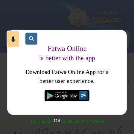
Fatwa Online
is better with the app
Download Fatwa Online App for a
عقیدہ و منہج
عقیدہ و منہج
اجتماعی نظام
کتب
better user experience.
بدعت
منہج
معاشرتی نظام
فتاوی
متفرقات
دعوت وجہاد
اصلاح معاشرہ
فتاوی دار
السلام
OR
Try The App
Continue On The Web