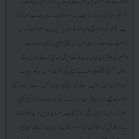
دوسرے سے مختلف ہیں۔ میں نے جناب شیخ عبدالرحمن بن یوسف
افریقی سابق مدیر دارالحدیث مدینہ منورہ کا ایک رسالہ پڑھا ہے جس کا نام
ہے ’’الأنور الرحمانیة فى ھدایة الفرقة التیجانیة‘‘ اس سے معلوم ہوا کہ اس
جماعت کے عقائد درست نہیں‘ اللہ تعالیٰ انہیں سیدھی راہ دکھائے
(آمین)۔ وہ قرآن مجید پر ایمان لانے‘ ا سکی تصدیق کرنے اور اس کے
رسول مصطفیﷺ کی سنت کے اتباع کی نسبت شرک اور گمراہی سے
زیادہ قریب ہیں۔ سوال یہ ہے کہ کیا تیجانی طریقہ پر عمل کرنے والے بدعتی
امام کے پیچھے نماز ہوجاتی ہے؟ اگر جواب نفی میں ہے تو اگر شہر میں کوئی
مسجد نہ ہو جس کا امام بدعتی نہ ہو تو کیا ایک مسلمان گھر میں اپنے افراد خانہ
کے ساتھ مل کر باجماعت نماز ادا کرسکتا ہے؟ کیا یہ جائز ہے کہ مسجد میں