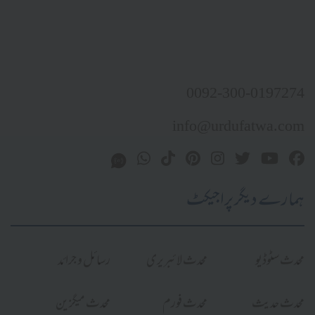
0092-300-0197274
info@urdufatwa.com
ہمارے دیگر پراجیکٹ
محدث سٹوڈیو
محدث لائبریری
رسائل و جرائد
محدث حدیث
محدث فورم
محدث میگزین