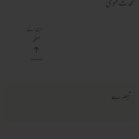
محدث فتویٰ
ابتدائے
صفحہ
تبصرے