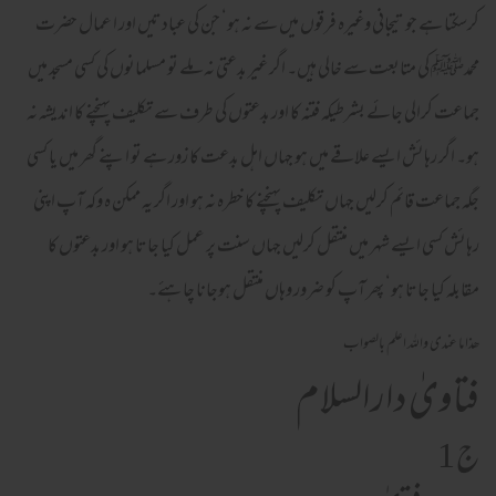
کرسکتا ہے جو تیجانی وغیرہ فرقوں میں سے نہ ہو‘ جن کی عبادتیں اور ا عمال حضرت
محمدﷺ کی متابعت سے خالی ہیں۔ اگر غیر بدعتی نہ ملے تو مسلمانوں کی کسی مسجد میں
جماعت کرالی جائے بشرطیکہ فتنہ کا اور بدعتوں کی طرف سے تکلیف پہنچنے کا اندیشہ نہ
ہو۔ اگر رہائش ایسے علاقے میں ہو جہاں اہل بدعت کا زور ہے تو اپنے گھر میں یا کسی
جگہ جماعت قائم کرلیں جہاں تکلیف پہنچنے کا خطرہ نہ ہو اور اگر یہ ممکن ہ وکہ آپ اپنی
رہائش کسی ایسے شہر میں منتقل کرلیں جہاں سنت پر عمل کیا جاتا ہو اور بدعتوں کا
مقابلہ کیا جاتا ہو‘ پھر آپ کو ضرور وہاں منتقل ہوجانا چاہئے۔
ھذا ما عندی واللہ اعلم بالصواب
فتاویٰ دارالسلام
ج 1