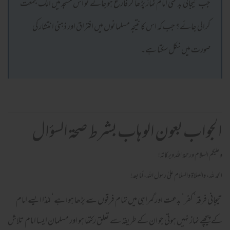
جب تیجانی بدعتی امام نماز پڑھا کر فارغ ہوجائے تو اس مسجد میں الگ جمعت
کرالی جائے؟ جب کہ اس کا نتیجہ مسلمانوں میں افتراق اور ذہنی انتشار کی
صورت میں نکل سکتا ہے۔
الجواب بعون الوهاب بشرط صحة السؤال
وعلیکم السلام ورحمة اللہ وبرکاته!
الحمد لله، والصلاة والسلام علىٰ رسول الله، أما بعد!
تیجانی فرقہ‘ کفر‘ بدعت اور گمراہی میں تمام فرقوں سے بڑھا ہوا ہے‘ لہٰذا ایسے امام
کے پیچھے نماز نہیں ہوتی جو ان کے طریقہ سے تعلق رکتھا ہو اور مسلمان ایسا امام تلاش