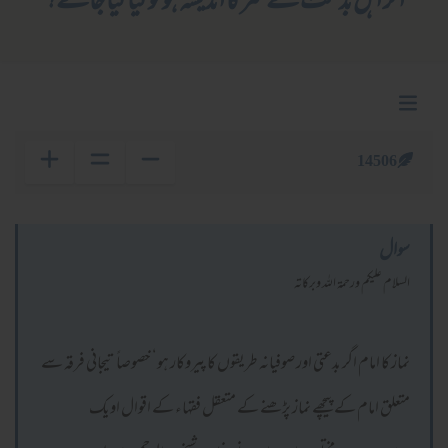
اگر اہل بدعت کے شرکا اندیشہ ہو تو کیا کیا جائے؟
14506
سوال
السلام عليكم ورحمة الله وبركاته
نماز کا امام اگر بدعتی اور صوفیانہ طریقوں کا پیروکار ہو‘ خصوصاً تیجانی فرقہ سے
متعلق امام کے پیچھے نماز پڑھنے کے متعقل فقہاء کے اقوال اویک