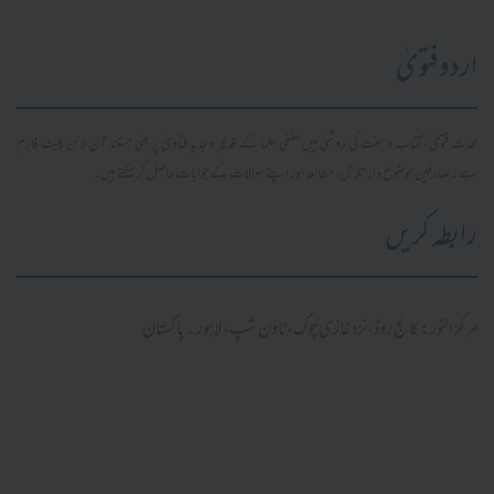
اردو فتویٰ
محدث فتویٰ، کتاب و سنت کی روشنی میں سلفی علما کے قدیم و جدید فتاویٰ پر مبنی مستند آن لائن پلیٹ فارم
ہے۔ صارفین موضوع وار تلاش، مطالعہ اور اپنے سوالات کے جوابات حاصل کر سکتے ہیں۔
رابطہ کریں
مرکز النور: کالج روڈ، نزد غازی چوک، ٹاؤن شپ، لاہور ۔ پاکستان