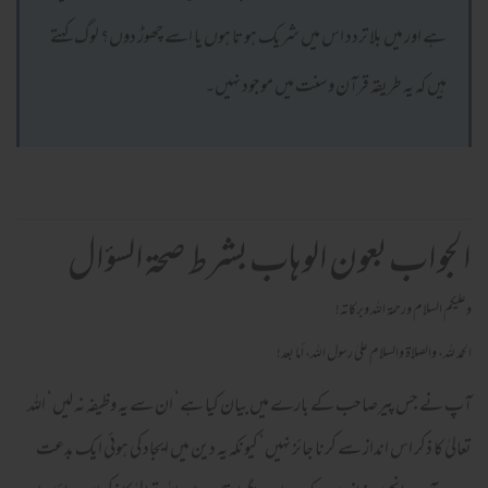
ہے اور میں بلا تردد اس میں شریک ہوتا ہوں یا اسے چھوڑ دوں؟ لوگ کہتے
ہیں کہ یہ طریقہ قرآن وسنت میں موجود نہیں۔
الجواب بعون الوهاب بشرط صحة السؤال
وعلیکم السلام ورحمة اللہ وبرکاته!
الحمد لله، والصلاة والسلام علىٰ رسول الله، أما بعد!
آپ نے جس پیرصاحب کے بارے میں بیان کیا ہے‘ ان سے یہ وظیفہ نہ لیں‘ اللہ
تعالیٰ کا ذکر اس انداز سے کرنا جائز نہیں‘ کیونکہ یہ دین میں ایجاد کی ہوئی ایک بدعت