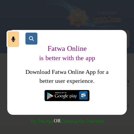
Fatwa Online
is better with the app
Download Fatwa Online App for a
عقیدہ و
عقیدہ و منہج
عقیدہ و
عبادات
کتب
better user experience.
منہج
معاصر بدعی
منہج
نماز
فتاوی
اور شرکیہ عقائد
بدعت
اذکار
فتاوی
بدعت
متفرقات
بدعی اعمال
وادعیہ
دار السلام
متفرقات
OR
Try The App
Continue On The Web