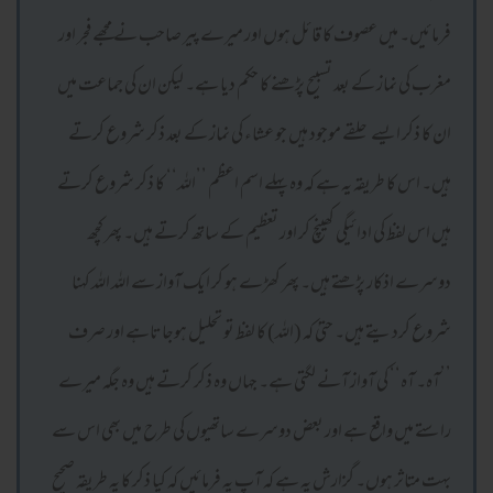
فرمائیں۔ میں عصوف کا قائل ہوں اور میرے پیر صاحب نے مجھے فجر اور
مغرب کی نماز کے بعد تسبیح پڑھنے کا حکم دیا ہے۔ لیکن ان کی جماعت میں
ان کا ذکر ایسے حلقے موجود ہیں جو عشاء کی نماز کے بعد ذکر شروع کرتے
ہیں۔ اس کا طریقہ یہ ہے کہ وہ پہلے اسم اعظم ’’اللہ‘‘ کا ذکر شروع کرتے
ہیں اس لفظ کی ادائیگی کھینچ کر اور تعظیم کے ساتھ کرتے ہیں۔ پھر کچھ
دوسرے اذکار پڑھتے ہیں۔ پھر کھڑے ہو کر ایک آواز سے اللہ اللہ کہنا
شروع کردیتے ہیں۔ حتیٰ کہ (اللہ) کا لفظ تو تحلیل ہوجاتاہے اور صرف
’’آہ۔ آہ‘‘ کی آواز آنے لگتی ہے۔ جہاں وہ ذکر کرتے ہیں وہ جگہ میرے
راستے میں واقع ہے اور بعض دوسرے ساتھیوں کی طرح میں بھی اس سے
بہت متاثر ہوں۔ گزارش یہ ہے کہ آپ یہ فرمائیں کہ کیا ذکر کا یہ طریقہ صحیح