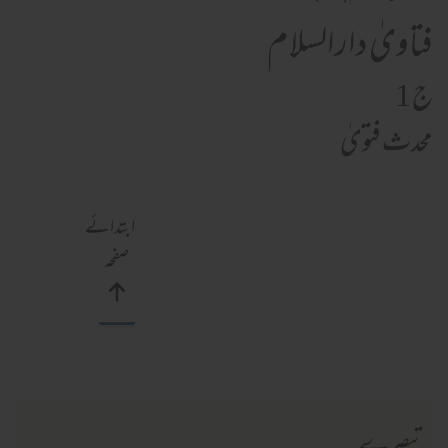
فتاویٰ دارالسلام
ج 1
محدث فتویٰ
ابتدائے
صفحہ
تبصرے