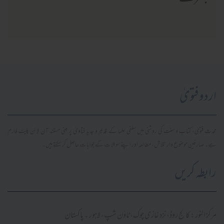
اردو فتویٰ
محدث فتویٰ، کتاب و سنت کی روشنی میں سلفی علما کے قدیم و جدید فتاویٰ پر مبنی مستند آن لائن پلیٹ فارم
ہے۔ صارفین موضوع وار تلاش، مطالعہ اور اپنے سوالات کے جوابات حاصل کر سکتے ہیں۔
رابطہ کریں
مرکز النور: کالج روڈ، نزد غازی چوک، ٹاؤن شپ، لاہور ۔ پاکستان