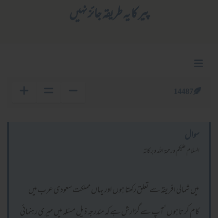
پیر کا یہ طریقہ جائز نہیں
14487
سوال
السلام عليكم ورحمة الله وبركاته
میں شمالی افریقہ سے تعلق رکھتا ہوں اور یہاں مملکت سعودی عرب میں
کام کرتاہوں‘ آپ سے گزارش ہے کہ مندرجہ ذیل مسئلہ میں میری رہنمائی