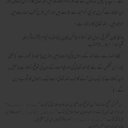
ہے۔ آپ پانچوں نمازوں کے بعد اور دیگر اوقات میں اللہ تعالیٰ کا ذکر ان دعاؤں اور
ان الفاظ سے کریں جو نبی اکرمa سے ثابت ہیں اور جس طرح کتب احادیث میں
موجود ہیں۔ اللہ تعالیٰ کا ارشاد ہے:
﴿
لَّقَدْ كَانَ لَكُمْ فِي رَسُولِ اللَّـهِ أُسْوَةٌ حَسَنَةٌ لِّمَن كَانَ يَرْجُو اللَّـهَ وَالْيَوْمَ الْآخِرَ وَذَكَرَ اللَّـهَ
كَثِيرًا
﴿
٢١
﴾...
الأحزاب
’’یقینا تمہارے لئے اللہ کے رسول (کی ذات) میں بہترین (عمدہ) نمونہ ہے‘ (یعنی
)ہراس شخص کے لئے جو اللہ تعالیٰ کی اور قیامت کے دن کی توقع رکھتا ہے (یعنی یہ
امید رکھتا ہے کہ ایک دن آئے گا جب اللہ تعالیٰ اسے نیک اعمال کا ثواب دیں
گے۔)‘‘
اس قسم کی صحیح احادیث آپ کو شیخ عبدالغنی بن عبدالواحد مقدسیؒ کی کتاب
’’عمدة الحدیث‘‘
اور امام ابن تیمیہ کے دادا مجددالدین عبدالسلام کی کتاب
اور حافظ ابن
’’منتقی الأخبار‘‘
حجر کی کتاب
اور دیگر کتابوں میں مل سکتی ہیں۔
’’بلوغ المرام‘‘
ھذا ما عندی واللہ اعلم بالصواب