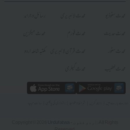
محدث سٹوڈیو
محدث لائبریری
رسائل و جرائد
محدث حدیث
محدث فورم
محدث میگزین
محدث سٹور
محدث قرآن لائبریری
مکتبہ شاملہ اردو
محدث خطیب
محدث گیلری
|
|
|
|
ہمارے بارے میں
رابطہ کریں
شرائط و ضوابط
رازداری کی پالیسی
سائٹ میپ
Urdufatwa - اردو فتویٰ
Copyright © 2026
. All Rights
Reserved.