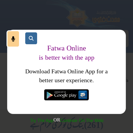
Fatwa Online
is better with the app
Download Fatwa Online App for a
اجتماعی نظام
اجتماعی نظام
کتب فتاوی
better user experience.
معاشی نظام
معاشی نظام
فتاوی محمدیہ
ملازمت
حلال وحرام
OR
Try The App
Continue On The Web
(261) بنک کی نوکری حرام ہے