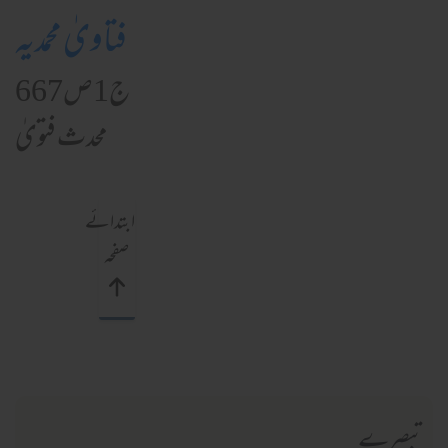
فتاویٰ محمدیہ
ج1ص667
محدث فتویٰ
ابتدائے
صفحہ
تبصرے