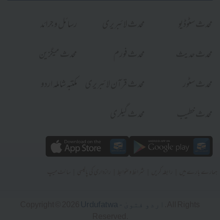
محدث سٹوڈیو
محدث لائبریری
رسائل و جرائد
محدث حدیث
محدث فورم
محدث میگزین
محدث سٹور
محدث قرآن لائبریری
مکتبہ شاملہ اردو
محدث خطیب
محدث گیلری
|
|
|
|
ہمارے بارے میں
رابطہ کریں
شرائط و ضوابط
رازداری کی پالیسی
سائٹ میپ
Urdufatwa - اردو فتویٰ
Copyright © 2026
. All Rights
Reserved.