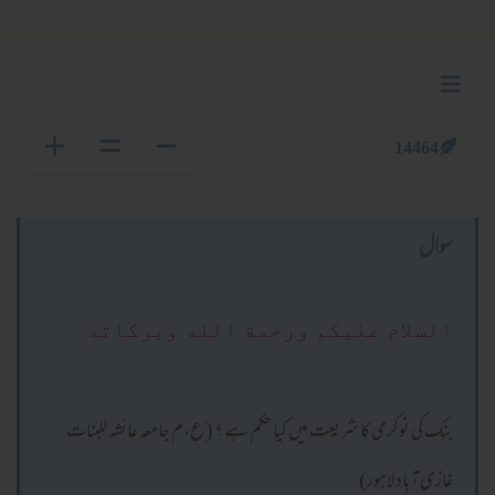
14464
سوال
السلام عليكم ورحمة الله وبركاته
بنک کی نوکری کا شریعت میں کیا حکم ہے ؟ ( ع،م جامعہ عائشہ للبنات
غازی آباد لاہور)