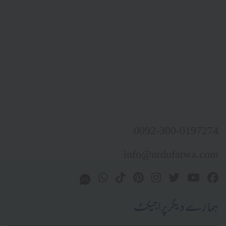
0092-300-0197274
info@urdufatwa.com
ہمارے دیگر پراجیکٹ