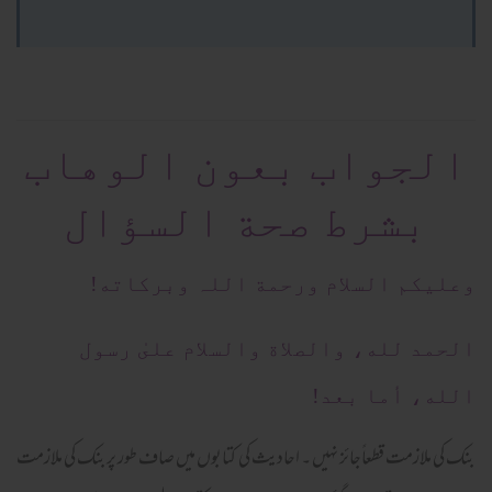
الجواب بعون الوهاب
بشرط صحة السؤال
وعلیکم السلام ورحمة اللہ وبرکاته!
الحمد لله، والصلاة والسلام علىٰ رسول
الله، أما بعد!
بنک کی ملازمت قطعاًجائز نہیں ۔ احادیث کی کتابوں میں صاف طور پر بنک کی ملازمت