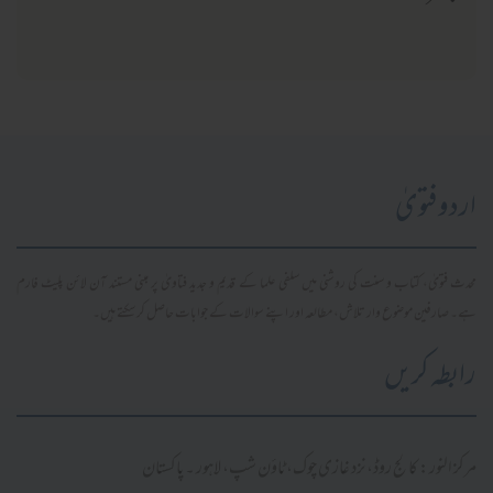
اردو فتویٰ
محدث فتویٰ، کتاب و سنت کی روشنی میں سلفی علما کے قدیم و جدید فتاویٰ پر مبنی مستند آن لائن پلیٹ فارم
ہے۔ صارفین موضوع وار تلاش، مطالعہ اور اپنے سوالات کے جوابات حاصل کر سکتے ہیں۔
رابطہ کریں
مرکز النور: کالج روڈ، نزد غازی چوک، ٹاؤن شپ، لاہور ۔ پاکستان