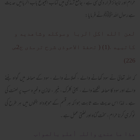
حرام اور ناجائز قرار دی گئی ہے ، جامع ترمذی میں کتاب البیوع باب الربا میں حدیث
ہے رسول اللہ ﷺ نے فرمایا:
لعن الله اكل الربا وموكله وشاهديه و
كاتبيه .(1) ( تحفة الاحوذى شرح ترمذى ج2ص
226)
كہ اللہ تعالیٰ نے سود کھانے والے ، کھلانے والے ، سود کے معاملہ میں گواہ بننے
والے اور سود کا معاملہ لکھنے والے ، یعنی کلرک ، منیجر ، خازن وغیرہ سب پر لعنت کی
ہے ۔ لہٰذا اس حدیث سے ثابت ہوا کہ ہر قسم کے موجوداہ بنکوں میں ہر طرح کی
نوکری کرنا حرام ، سخت گناہ اور لعنتی عمل ہے ۔
ھذا ما عندي واللہ أعلم بالصواب