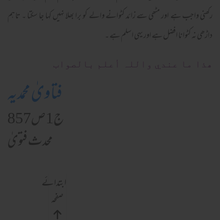
رکھنی واجب ہے اور مٹھی سے زائد کٹوانے والے کو برا بھلا نہیں کہا جا سکتا ۔ تاہم
داڑھی نہ کٹوانا افضل ہے اور یہی اسلم ہے ۔
ھذا ما عندي واللہ أعلم بالصواب
فتاویٰ محمدیہ
ج1ص857
محدث فتویٰ
ابتدائے
صفحہ