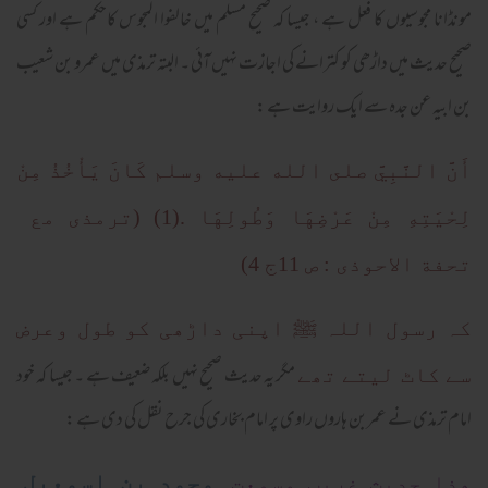
مونڈانا مجوسیوں کا فعل ہے ، جیسا کہ صحیح مسلم میں خالفوا المجوس کاحکم ہے اور کسی
صحیح حدیث میں داڑھی کو کترانے کی اجازت نہیں آئی ۔ البتہ ترمذی میں عمرو بن شعیب
بن ابیہ عن جدہ سے ایک روایت ہے :
أَنَّ النَّبِيَّ صلى الله عليه وسلم كَانَ يَأْخُذُ مِنْ
لِحْيَتِهِ مِنْ عَرْضِهَا وَطُولِهَا ‏.(1) (ترمذی مع
تحفة الاحوذی : ص 11ج 4)
کہ رسول اللہ ﷺ اپنی داڑھی کو طول وعرض
مگر یہ حدیث صحیح نہیں بلکہ ضعیف ہے ۔ جیسا کہ خود
سے کاٹ لیتے تھے
امام ترمذی نے عمربن ہاروں راوی پر امام بخاری کی جرح نقل کی دی ہے :
محمد بن إسمعيل
هذا حديث غريب وسمعت