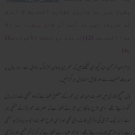
يقول عمر بن هارون مقارب الحديث لا أعرف
له حديثا ليس له أصل أو قال ينفرد به إلا
هذا الحديث. (2) (ترمذی مع تحفة الأحوذى ص11
ج4)
اما م عبدالرحمن مبارکپوری لکھتے ہیں کہ عمر بن ہارون متروک راوی ہے ، بہر حال یہ
حدیث ضعیف ہے اور قابل استدلال ہرگز نہیں ۔
ہاں صحیح بخاری میں حضرت عبداللہ بن عمر کے متعلق لکھا ہے کہ وہ مٹھی سے زائد بال
کٹوا دیتے تھے ، اسی طرح حافظ ابن حجر نے لکھا ہے کہ حضرت عمر ﷜ نے مٹھی بھر
سے زائد ایک آدمی کی داڑھی کاٹ دی تھی اور اسی طرح حضرت ابو ہریرہ﷜ بھ مٹھی
سے زائد داڑھی کاٹ دیتے تھے ، تاہم علماء نے لکھا ہے کہ کم از کم مٹھی بھر داڑھی