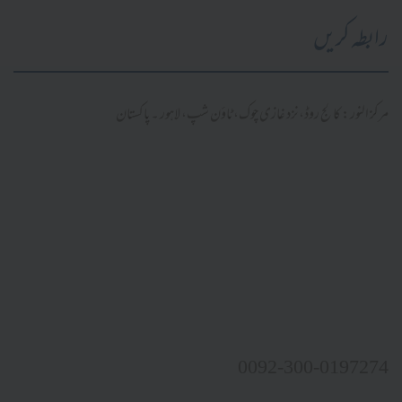
رابطہ کریں
مرکز النور: کالج روڈ، نزد غازی چوک، ٹاؤن شپ، لاہور ۔ پاکستان
0092-300-0197274