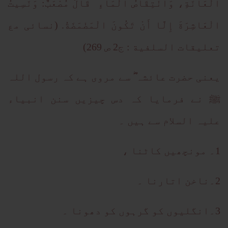
الْعَانَةِ، وَانْتِقَاصُ الْمَاءِ قَالَ مُصْعَبٌ: وَنَسِيتُ
الْعَاشِرَةَ إِلَّا أَنْ تَكُونَ الْمَضْمَضَةُ. (نسائی مع
تعلیقات السلفیة : ج2 ص 269)
یعنی حضرت عائشہ ؓ سے مروی ہے کہ رسول اللہ
ﷺ نے فرمایا کہ دس چیزیں سنن انبیاء
علیہ السلام سے ہیں ۔
1۔ مونچھیں کاٹنا ،
2۔ناخن اتارنا ۔
3۔انگلیوں کو گرہوں کو دھونا ۔