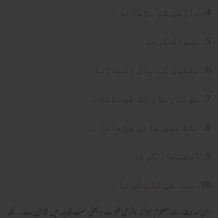
4۔داڑھی کو بڑھانا ۔
5۔مسواک کرنا ۔
6۔بغلوں کے بال اکھاڑنا ۔
7۔موئے زہار کا مونڈنا ۔
8۔ناک میں پانی چڑھانا ۔
9۔استنجاء کرنا ۔
10۔منہ کی کلی کرنا ۔
اس حدیث سے معلوم ہوا کہ داڑھی فطرت ، یعنی سنت قدیمہ میں شامل ہے ۔ بلکہ