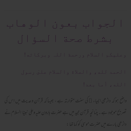
الجواب بعون الوهاب
بشرط صحة السؤال
وعلیکم السلام ورحمة اللہ وبرکاته!
الحمد لله، والصلاة والسلام علىٰ رسول
الله، أما بعد!
واضح ہو کہ داڑھی انبیاء ﷤ کی سنت متوارتہ ہے ، جیسا کہ قرآن وحدیث میں اس کی
تصریح موجود ہے ۔ چنانچہ قرآن مجید میں ہے حضرت ہارون علیہ وعلی نبینا السلام نے
داڑھی بارے میں حضرت موسیٰ کو کہا تھا :