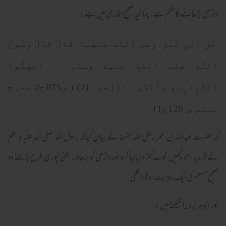
داڑھی بڑھانے کاحکم ہے ، چنانچہ صحیح بخاری میں ہے :
عَنِ ابْنِ عُمَرَ رضى الله عنهما قَالَ قَالَ رَسُولُ
اللَّهِ صلى الله عليه وسلم ‏ انْهَكُوا
الشَّوَارِبَ، وَأَعْفُوا اللِّحَى ‏.‏ (2) ( ص875ج2 صحیح
مسلم ص 129ج1)
کہ حضرت عبداللہ بن عمر رضی اللہ عنہما نے بیان کیا کہ رسول اللہ صلی اللہ علیہ وسلم
نے فرمایا ، مونچھیں خوب کتروایا لیا کرو اورداڑھی کو بڑھاؤ ۔یعنی پوری طرح بڑھنے دو
صحیح مسلم کی ایک روایت اوفوا اللحی .
اور ابوہریرہ ﷜ لکھتے ہیں :