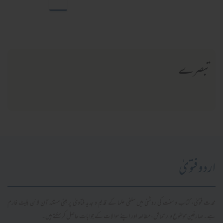
تبصرے
اردو فتویٰ
محدث فتویٰ، کتاب و سنت کی روشنی میں سلفی علما کے قدیم و جدید فتاویٰ پر مبنی مستند آن لائن پلیٹ فارم
ہے۔ صارفین موضوع وار تلاش، مطالعہ اور اپنے سوالات کے جوابات حاصل کر سکتے ہیں۔