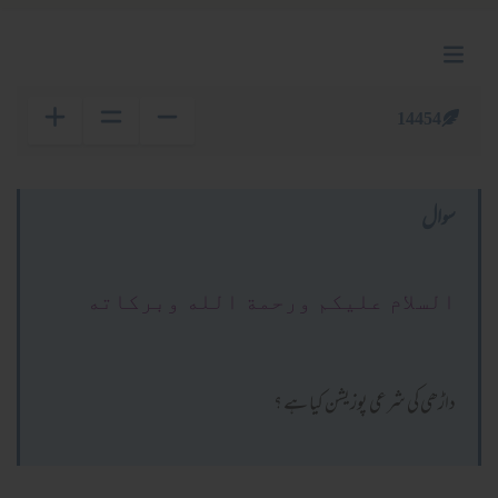
14454
سوال
السلام عليكم ورحمة الله وبركاته
داڑھی کی شرعی پوزیشن کیا ہے ؟