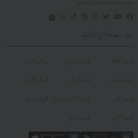
info@urdufatwa.com
ہمارے دیگر پراجیکٹ
محدث سٹوڈیو
محدث لائبریری
رسائل و جرائد
محدث حدیث
محدث فورم
محدث میگزین
محدث سٹور
محدث قرآن لائبریری
مکتبہ شاملہ اردو
محدث خطیب
محدث گیلری