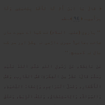
﴿ قَالَ يَا ابْنَ أُمَّ لَا تَأْخُذْ بِلِحْيَتِي وَلَا
٩٤
بِرَأْسِي... ﴿
﴾...طه
’’ ہارون (علیہ السلام) نے کہا اے میرے ماں
جائے بھائی! میری داڑھی نہ پکڑ اور سر کے
بال نہ کھینچ۔‘‘
عَنْ عَائِشَةَ، عَنْ رَسُولِ اللهِ صَلَّى اللهُ عَلَيْهِ
وَسَلَّمَ قَالَ: عَشْرٌ مِنَ الْفِطْرَةِ: قَصُّ الشَّارِبِ، وَقَصُّ
الْأَظْفَارِ، وَغَسْلُ الْبَرَاجِمِ، وَإِعْفَاءُ اللِّحْيَةِ،
وَالسِّوَاكُ، وَالِاسْتِنْشَاقُ، وَنَتْفُ الْإِبْطِ، وَحَلْقُ