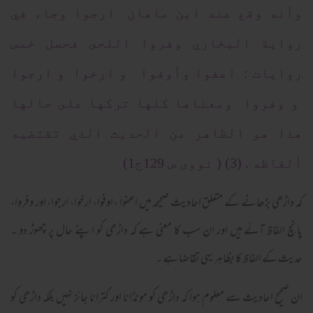
وأنه وقع عند ابن ماهان ارجوا وجاء في
رواية البخاري وفروا اللحى فحصل خمس
روايات : اعفوا وأوفوا و ارخوا و ارجوا
و وفروا ومعناها كلها تركها على حالها
هذا هو الظاهر من الحديث الذي تقتضيه
ألفاظه . (3) ( نووی ص 129ج1)
کہ داڑھی بڑھانے کے متعلق احادیث صحیحہ میں اعفوا ، اوفوا، ارخوا، ارجوا، اور وفروا،
پانچ الفاظ آئے ہیں اور ان سب کا معنی ہے کہ داڑھی کو اپنے حال پر چھوڑ دو ۔
حدیث کے الفاظ کا بظاہر یہی تقاضا ہے ۔
ان صحیح احادیث سے معلوم ہوا کہ داڑھی کو مونڈانا اور کترانا جائز نہیں بلکہ داڑھی کو