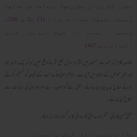
يجوز للزوج ان يتزوجها برضاها فى عدتها
ويعقد عليها عقدا جديدا . (1) ج2 ص 258،
ومنها مسلم از شيخ ابوبكر جابر
الجزائرى ص 467)
خلاصہ کلام کہ صورت مسئولہ میں بشرط سوال خلع شرعاً واقع نہیں ہوا کہ یک طرفہ ہوا
اور بغیر عوض کے وجود میں آیا ہے ، تاہم احتیاطاً عدالت کے فیصلہ کو تسلیم کرتے
ہوئے نکاح جدید پڑھ لیا جائے ، یعنی نئے گواہون ، نئے مہر اور ولی کی اجازت سے
نکاح کیا جائے ۔
مفتی کسی قانونی سقم اور عدالتی کارروائی کا ہرگز ذمہ دار نہ ہو گا ۔
ھذا ما عندي واللہ أعلم بالصواب