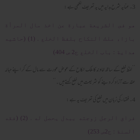
3۔ عنایہ شرح ہدایہ میں یہ تعریف لکھی ہے :
هو فى الشريعة عبارة عن اخذ مال المرأة
بازاء ملك النكاح بلفظ الخلع . (1) (حاشيه
هداية : باب الخلع ج2 ص 404)
’’لفظ خلع کے ساتھ خاوند کا ملک نکاح کے عوض عورت سے مال کے کر اپنے حبالہ
عقد سے آزاد کر دینے کو شریعت میں خلع کہتےہیں ۔‘‘
4۔ فقہاء کی زبان میں خلع کی تعریف یہ ہے :
فراق الرجل زوجته ببدل يحصل له . (2) (فقه
السنة : ج2ص 253)