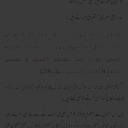
ادائیگی کی صورت میں خلع متحقق نہ ہو گا ۔
سید سابق مصر ی ﷫ تصریح فرماتے ہیں :
الخلع - كما سبق - إزالة ملك النكاح في
مقابل مال. فالعوض جزء أساسي من مفهوم
الخلع. فإذا لما يتحقق العوض لا يتحقق
الخلع.(3) (فقه السنة : ج2ص 254)
’’گزشتہ بحث سے ثابت ہوا کہ اپنی بیوی سے مال ( مہر وغیرہ ) واپس لے کر شوہر
کاملک نکاح کو زائل کرنے کو خلع کہتے ہیں ۔ ‘‘
پس اس اصول سے معلوم ہوا کہ عوض خلع کی صحت کے لئے بنیادی جز ہے ، لہٰذا
جب تک عوض ( عورت کا مہر وغیرہ واپس کرنا ) متحقق نہ ہو گا شرعاً خلع متحقق (یعنی