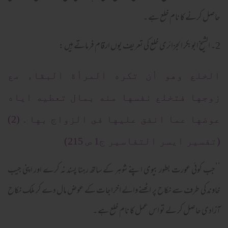
حاصل کرنے کا نام خلع ہے ۔
2۔ الشیخ ابوبکر الجزائری خلع کی تعریف یوں ارقام فرماتے ہیں :
الخلع وهو أن تكره المرأة البقاء مع
زوجها فتخلع نفسها منه بمال تعطيه اياه
عوضها عما انفق عليها فى الزواج بها . (2)
(تفسير ايسر التفاسير ج1 ص 215)
’’جب کوئی عورت بطور بیوی اپنے شوہر کے ساتھ رہنا پسند نہ کرے اور اپنی جیب
خاوند کی طرف سے نکاح پر اٹھنے والے اخراجات کے عوض مال دے کر ملک نکاح
آزادی حاصل کر لے تو اس عمل کا نام خلع ہے ۔