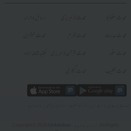
محدث سٹوڈیو
محدث لائبریری
رسائل و جرائد
محدث حدیث
محدث فورم
محدث میگزین
محدث سٹور
محدث قرآن لائبریری
مکتبہ شاملہ اردو
محدث خطیب
محدث گیلری
|
|
|
|
ہمارے بارے میں
رابطہ کریں
شرائط و ضوابط
رازداری کی پالیسی
سائٹ میپ
Urdufatwa - اردو فتویٰ
Copyright © 2026
. All Rights