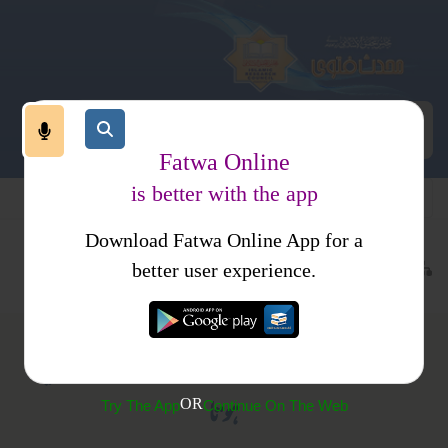
Fatwa Online
is better with the app
Download Fatwa Online App for a
معاملات
طلاق
خلع
کتب فتاوی
فتاوی محمدیہ
better user experience.
(349) عدالت کی یک طرفہ ڈگری سے خلع واقع نہیں
ہوتا
OR
Try The App
Continue On The Web