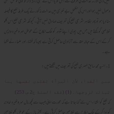
نہیں دی اور نہ عدالت کی طرف سے اس کو یا اس کے کسی رشتہ دار کو کوئی نوٹس سمن
وصول نہیں ہوا اور اس کی مکمل بے خبری میں عدالت مذکور نے یک طرفہ خلع کا فیصلہ
سنا دیا ہو تو پھر بظاہر شرعی خلع کی تعریف صادق نہیں آتی ۔ کیونکہ شرعی خلع اس گلو
خلاصی کو کہتے ہیں جس میں بیوی اپنے شوہر کو ملک نکاح کے عوض مہر وغیرہ واپس
کر کے اس کے حبالہ عقد سے آزادی حاصل کرتی ہے جیسا کہ فقہاء اور علماء نے لکھا
ہے ۔
1۔ السید محمد سابق مصری خلع کی تعریف میں لکھتے ہیں :
سمى الفداء لأن المرأة تفتدى نفسها بما
تبذله لزوجها . (1) (فقه السنة ج2 ص 253)
کہ خلع کو ا فتداء اس لئے کہا جاتا ہے کہ عورت اپنی جیب سے کچھ مال مہر وغیرہ خا وند
کو ادا کر کے ملک نکاح سے خلاصی حاصل کرتی ہے ، یعنی مال کے عوض گلو خلاصی