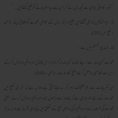
’’شوہر کا اپنی بیوی سے کچھ مال لے کر اس سے جدا ہو جانے کو خلع کہتے ہیں ۔ ‘‘
5۔ ابو الئولیس یسوعی لکھتے ہیں خلع امرأته ، مال کے عوض عورت کو طلاق دینا ۔ (منجد
: خلع ص 291)
6۔ منہاج المسلم میں ہے :
عورت کسی وجہ سے اپنے خاوند کو پسند نہ کرنا اور اس کامال مہر وغیرہ واپس کر کے
اس سے خلاصی حاصل کر لینا خلع کہلاتا ہے ۔ ( ص : 646)
ان تعریفات سے جو حقیقت ابھر کر سامنے آتی ہے وہ یہ ہے کہ شرعی خلع میں
عورت کے لئے ضروری ہے کہ خاوند سے وصول شدہ مہر وغیرہ واپس کرے ، یعنی
عورت کی طرف سے مہر وغیرہ کی واپسی خلع کے تحقق میں بنیادی شرط ہے ورنہ عدم