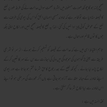
صحیح ) نہ ہو گا چونکہ صورت مسئولہ میں بشرط صحت سوال عدالت نے کی طرفہ طور پر خلع
کا فیصلہ سنا دیا ہے تو ظاہر ہے کہ خاوند مسمی احسان الحق کو اس کی بیوی کی طرف سے
خلع کے عوض کوئی چیز ادا نہیں کی گئی ، لہٰذا یہ خلع کافیصلہ صحیح نہیں اور نکاح اپنی جگہ
جوں کا توں قائم اور بحال ہے ۔
تاہم احتیاط اسی میں ہے کہ عدالت کے فیصلہ کو تسلیم کرتے ہوئے ، از سر نو شرعی
طریقہ سے یعنی 2گواہون کی موجودگی میں ولی کی اجازت ےس نئے مہر کا تعین کر کے
نکاح پڑھ لیا جائے ۔ کیونکہ خلع کے بعد رجوع کاحق شرعاً ختم ہو جاتا ہے اور بیوی
اپنے خاوند کےحبالہ عقد سے آزاد ہو جاتی ہے ہاں اگر عورت کی مرضی ہو تو اپنے
اس خاوند سے نیا نکاح شرعاً کر سکتی ہے ۔
فقہ السنہ میں ہے :