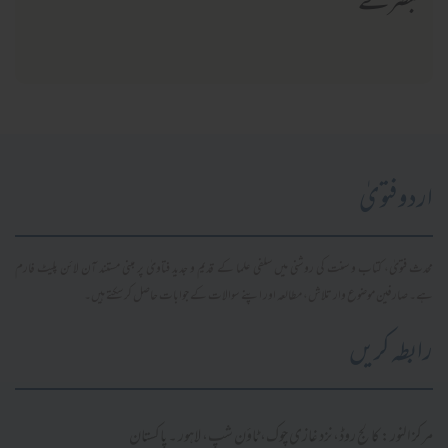
تبصرے
اردو فتویٰ
محدث فتویٰ، کتاب و سنت کی روشنی میں سلفی علما کے قدیم و جدید فتاویٰ پر مبنی مستند آن لائن پلیٹ فارم
ہے۔ صارفین موضوع وار تلاش، مطالعہ اور اپنے سوالات کے جوابات حاصل کر سکتے ہیں۔
رابطہ کریں
مرکز النور: کالج روڈ، نزد غازی چوک، ٹاؤن شپ، لاہور ۔ پاکستان