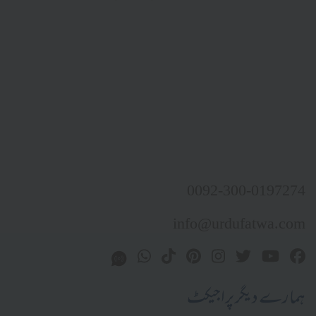
0092-300-0197274
info@urdufatwa.com
ہمارے دیگر پراجیکٹ