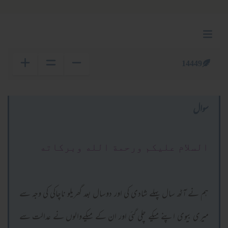
14449
سوال
السلام عليكم ورحمة الله وبركاته
ہم نے آٹھ سال پہلے شادی کی اور دوسال بعد گھریلو ناچاکی کی وجہ سے
میری بیوی اپنے میکے چلی گئی اور ان کے میکےوالوں نے عدالت سے