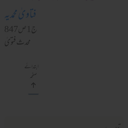
فتاویٰ محمدیہ
ج1ص847
محدث فتویٰ
ابتدائے
صفحہ