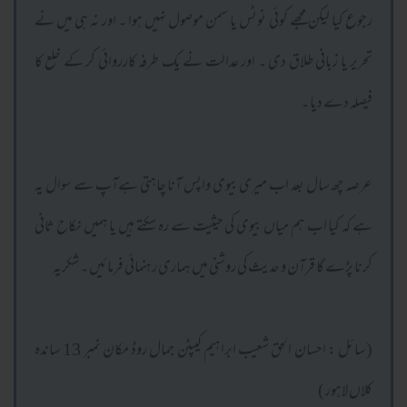
رجوع کیا لیکن مجھے کوئی نوٹس یا سمن موصول نہیں ہوا ۔ اور نہ ہی میں نے
تحریر یا زبانی طلاق دی ۔ اور عدالت نے یک طرفہ کارروائی کر کے خلع کا
فیصلہ دے دیا ۔
عرصہ چھ سال بعد اب میری بیوی واپس آنا چاہتی ہےآپ سے سوال یہ
ہے کہ کیا اب ہم میاں بیوی کی حیثیت سے رہ سکتے ہیں یا ہمیں نکاح ثانی
کرنا پڑے گا قرآن و حدیث کی روشنی میں ہماری رہنمائی فرمائیں ۔ شکریہ
(سائل : احسان الحق شعیب ابراہیم کیپٹن جمال روڈ مکان نمبر 13 ساندہ
کلاں لاہور )