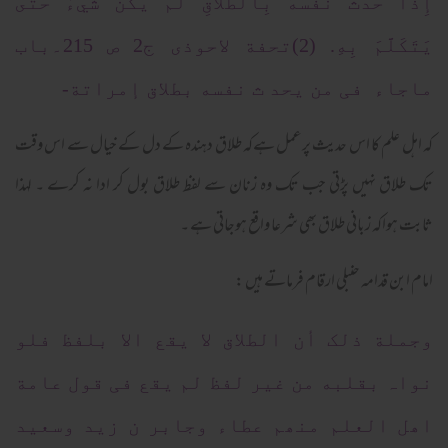
إِذَا حَدَّثَ نَفْسَهُ بِالطَّلاَقِ لَمْ يَكُنْ شَيْءٌ حَتَّى
يَتَكَلَّمَ بِهِ. (2)تحفة لاحوذی ج2 ص 215۔باب
ماجاء فی من یحد ث نفسه بطلاق إمراتة-
کہ اہل علم کا اس حدیث پرعمل ہےکہ طلاق دہندہ کے دل کے خیال سے اس وقت
تک طلاق نہیں پڑتی جب تک وہ زنان سے لفظ طلاق بول کر ادا نہ کرے ۔ لہذا
ثابت ہواکہ زبانی طلاق بھی شرعا واقع ہوجاتی ہے ۔
امام ابن قدامہ حنبلی ارقام فرماتے ہیں :
وجملة ذلک أن الطلاق لا یقع الا بلفظ فلو
نواہ بقلبه من غیر لفظ لم یقع فی قول عامة
اھل العلم منھم عطاء وجابر ن زید وسعید