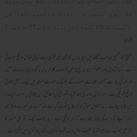
فإن رکن الطلاق هو التلفظ بلفظ یدل علیه
فلا یقع بمجر د العزم والنیة کذا فی
البنایة.(3) عمدة الرعایة ج 2 ص 77 حاشیه 7
658۔
مفتی محمد شفیع صاحب لکھتے ہیں دیو بند ل کا بھی یہی فتوی ہے زبانی طلاق واقع ہو جاتی
ہے ۔۔( فتاویٰ دارالعلوم دیو بند ج 2 ص) خلاصہ کلام یہ کہ مذکورہ بالا احادیث صحیحہ
صریحہ کی رو سے جمہور علمائے امت کے نزدیک صورت مسؤلہ میں ایک رجعی طلاق
واقع ہو چکی ہے ۔اور سوال نامہ کی خط کشیدہ تصریح کی مطابق اس طلاق پر عرصہ ڈیڑھ بر
س کا گز چکا ہے ۔لہذا طلاق موثر ہو کرنکاح ٹوٹ گیا ہے اور مسمات نصرت دختر محمد
انور اپنے شوہر کے حبالہ عقد سے آزاد ہوچکی ہے ۔ یہ جواب ایک شرعی مسئلہ کا
شرعی جواب ہے جو بشرط صحت سوال وصداقت گواہان مذکور بالا تحریر میں لا گیا ہے ۔