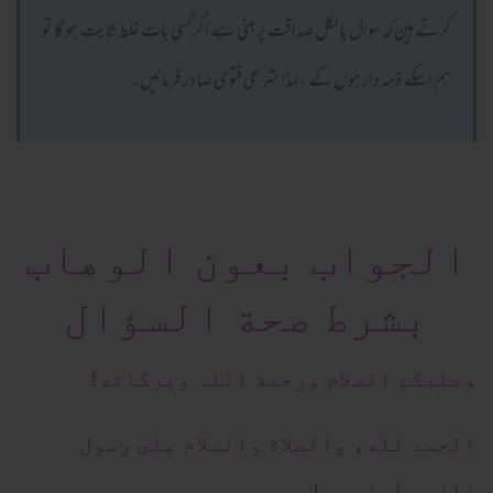
کرتے ہین کہ سوال بالکل صداقت پر مبنی ہے اگر کسی بات غلط ثابت ہو گا تو
ہم اسکے ذمہ دار ہوں گے ،لہذا شرعی فتویٰ صادر فرمائیں۔
الجواب بعون الوهاب
بشرط صحة السؤال
وعلیکم السلام ورحمة اللہ وبرکاته!
الحمد لله، والصلاة والسلام علىٰ رسول
الله، أما بعد!