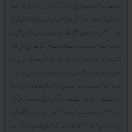
دریافت کرنا مقصود ہے جو ذیل عر ض کرتا ہوں ۔یہ کہ میری بیٹی مسماۃ
نصرت بی بی کانکاح ہمراہ مسمی غلام حسین ولد محمد صدیق قوم قریشی موضع
چاہ آنہ تحصیل بنڈی بھٹیاں ضلع حافظ آباد سے عرصہ تقریبا 5 سال قبل کر
دیا تھا۔ جب کہ مسمات مذکورہ اپنے خاوند کے ہاں ساڑھے تین سال وقفہ
وقفہ سے آباد رہی ۔دوران آبادگی خاوند مذکور کے نطفہ سے ایک بچہ بیدا ہوا
جو حیات ہےاور اس کی عمر تقریبا 2سال ہےاور مسمات کے پاس ہے ۔
دوران آبادگی خاوند مذکور نے مسمات پر الزام بد چلنی کا لگا نا شروع کر دیا
اور اپنے بچے کو ابنا نطفہ ماننے سے انکار کر دیا جس کی وجہ سے گھر میں اکثر
لڑائی جھگڑا رہتا اور خاوند مذکور مسمات کو معمولی معولی باتو ں پر طعنے وغیرہ
دیتا اور زدکوب کرتا ۔ آخر کار خاوند مذکور نے مسمای کو مارپیت کر گھر سے