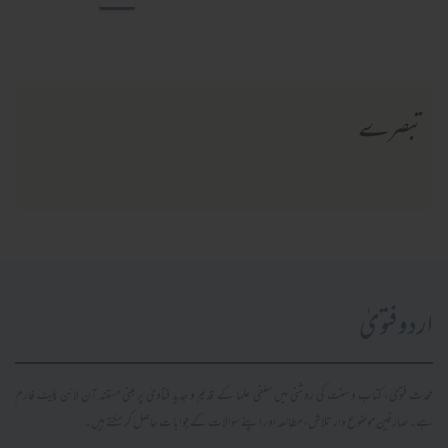
تبصرے
اردو فتویٰ
محدث فتویٰ، کتاب و سنت کی روشنی میں سلفی علما کے قدیم و جدید فتاویٰ پر مبنی مستند آن لائن پلیٹ فارم
ہے۔ صارفین موضوع وار تلاش، مطالعہ اور اپنے سوالات کے جوابات حاصل کر سکتے ہیں۔