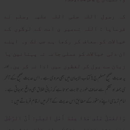
کہ رسول اللہ صلی اللہ علیہ وسلم نے
فرمایا : اللہ نےمیر ی امت کے لوگوں کے
خیالات کو معاف کر رکھا ہے جب تک وہ اپنے
ان دلی خیالات کو عملی جامہ نہ پہنائین یا
اور
زبان سے بول کر لفظوں میں ادا نہ کر یں۔
یہ حدیث صحیح مسلم ج1 کتاب الایمان میں بھی مروی ہے ۔ اس حدیث صحیح کے آخر
ی جملہ او تتکم سے صاف طور بر ثابت ہوتا ہے کہ زبانی طلاق بھی واقع ہوجاتی ہے ۔
امام تر مذی اپنے دستور کے مطابق اس حدیث کے آخر میں ارقام فرماتے ہیں :
وَالعَمَلُ عَلَى هَذَا عِنْدَ أَهْلِ العِلْمِ: أَنَّ الرَّجُلَ