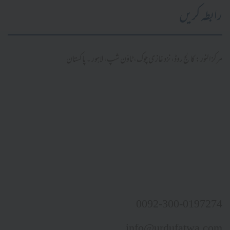
رابطہ کریں
مرکز النور: کالج روڈ، نزد غازی چوک، ٹاؤن شپ، لاہور ۔ پاکستان
0092-300-0197274
info@urdufatwa.com