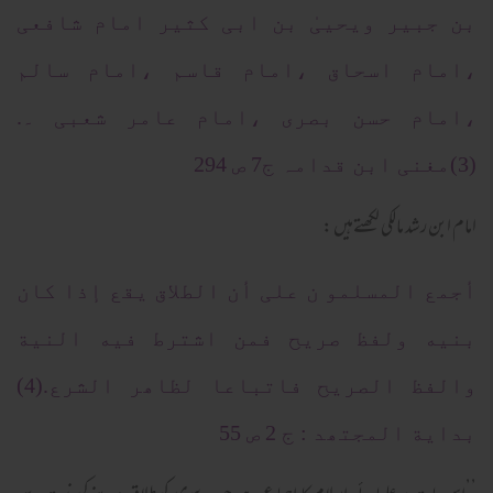
بن جبیر ویحییٰ بن ابی کثیر امام شافعی
،امام اسحاق ،امام قاسم ،امام سالم
،امام حسن بصری ،امام عامر شعبی ۔.
(3)مغنی ابن قدامہ ج7 ص 294
امام ابن رشد مالکی لکھتےہیں :
أجمع المسلمو ن علی أن الطلاق یقع إذا کان
بنیه ولفظ صریح فمن اشترط فیه النیة
والفظ الصریح فاتباعا لظاھر الشرع.(4)
بدایة المجتھد : ج 2 ص 55