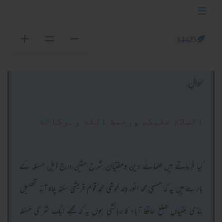
14425
سوال
السلام عليكم ورحمة الله وبركاته
کیا فرماتے ہیں علمائے دین ومفتیان شرح متین درج ذیل مسئلہ کے
بارے میں یہ کہ مسمی محمد انور ولد خوشی محمد قوم قریشی سکنہ چاہ آنہ تحصیل
بنڈی بھٹیاں ضلع حافظ آباد کا رہائشی ہوں یہ کہ مجھے ایک شرعی مسئلہ