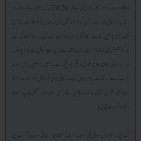
دھکے دے کر اور تین بار زبانی طلاق طلاق طلاق کہہ کہ ہمیشہ کے لئے گھر
سے باہر نکال دیا ہے ۔ جس کو عرصہ تقریبا ڈیڑھ سال کا ہو چکاہے اور آج
تک رجوع نہیں کیا ہے ،حالانکہ برادری والون نے کئی بار مصالحت کی بے
حد کو شش کی جو ناکام رہی ۔ اب علمائے دین سے سوال ہے کہ آیا شرعا
سہ بار زبانی طلاق طلاق طلاق واقع ہو چکی ہے یا نہیں ؟ ہمیں مدلل شرعا
جواب دے کر عنداللہ ماجو ر ہوں،کذب بیانی ہوگی توسائل خود ذمہ دار ہوگا
،لہذا مجھے شرعی فتویٰ صادر فرمائیں ۔(سائل :محمد انور حقیقی باپ مسماۃ
مذکورہ نصرت بی بی )
تصدیق : ہم اس سوال کی حرف بحرف حلفا خدا تعالیٰ کو جان کر تصدیق