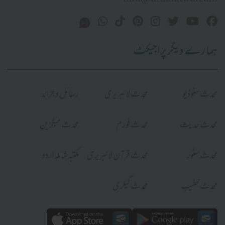
ہمارے دیگر پراجیکٹ
محدث سٹوڈیو
محدث لائبریری
رسائل و جرائد
محدث حدیث
محدث فورم
محدث میگزین
محدث سٹور
محدث قرآن لائبریری
مکتبہ شاملہ اردو
محدث خطیب
محدث گیلری