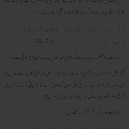
’’اس بات پر علمائے اسلام کا اجماع ہے جب بیوی کو طلاق دینے کی نیت سے
طلاق کا لفظ زبان سے ادا کرےگا تو طلاق واقع ہو جائے گی ۔،،
فالمشہور عن مالک ان الطلاق لا یقع الا بلفظ
ونیة . (1)بدایة المجتہد :ج 2 ص56
’’امام مالک کامشہور مذہب یہ ہے کہ طلاق لفظ اور نیت سے ہی واقع ہو تی ہے ۔،،
شیخ الکل الامام السید نذیر حسین المحدث الدہلوی اور مفتی عبد الحق ملتانی فرماتے ہیں کہ
جب شوہر شریعت کے مطابق اپنی بیوی کو طلاق دے گا تو زبانی دے یا تحریری
طلاق خواہ مخواہ پڑجائے گی .(2) فتاویٰ نذیریہ ج3 ص73
ابو الحسنات عبد الحی حنفی لکھنوی لکھتے ہیں :