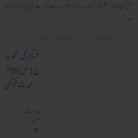
مفتی کسی قانونی سقم کا ہرگز ذمہ درار نہ ہوگا نیز عدالت مجاز سے تو ثیق بھی ضروری
ہے ۔
ھذا ما عندي واللہ أعلم بالصواب
فتاویٰ محمدیہ
ج1ص799
محدث فتویٰ
ابتدائے
صفحہ