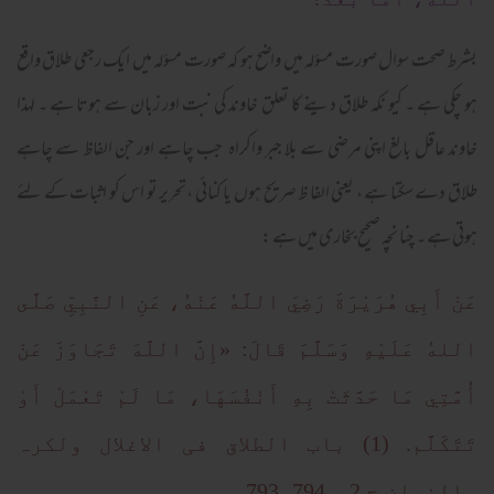
بشرط صحت سوال صورت مسؤلہ میں واضح ہو کہ صورت مسؤلہ میں ایک رجعی طلاق واقع
ہو چکی ہے ۔ کیو نکہ طلاق دینے کا تعلق خاوند کی نبت اور زبان سے ہوتا ہے ۔ لہذا
خاوند عاقل بالغ اپنی مرضی سے بلا جبر واکراہ جب چاہے اور جن الفاظ سے چاہے
طلاق دے سکتا ہے ، یعنی الفا ظ صریح ہوں یا کنائی ،تحریر تو اس کو اثبات کے لئے
ہوتی ہے ۔ چنا نچہ صحیح بخاری میں ہے :
عَنْ أَبِي هُرَيْرَةَ رَضِيَ اللَّهُ عَنْهُ، عَنِ النَّبِيِّ صَلَّى
اللهُ عَلَيْهِ وَسَلَّمَ قَالَ: «إِنَّ اللَّهَ تَجَاوَزَ عَنْ
أُمَّتِي مَا حَدَّثَتْ بِهِ أَنْفُسَهَا، مَا لَمْ تَعْمَلْ أَوْ
تَتَكَلَّم. (1) باب الطلاق فی الاغلال ولکرہ
والنیان ج 2 ص 793،794