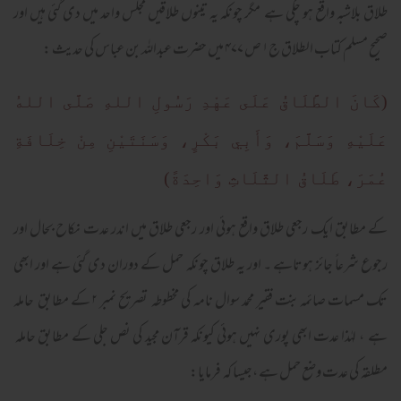
طلاق بلاشبہ واقع ہو چکی ہے مگر چونکہ یہ تینوں طلاقیں مجلس واحد میں دی گئی ہیں اور
صحیح مسلم کتاب الطلاق ج۱ ص ۴۷۷ میں حضرت عبداللہ بن عباس کی حدیث :
(كَانَ الطَّلَاقُ عَلَى عَهْدِ رَسُولِ اللهِ صَلَّى اللهُ
عَلَيْهِ وَسَلَّمَ، وَأَبِي بَكْرٍ، وَسَنَتَيْنِ مِنْ خِلَافَةِ
عُمَرَ، طَلَاقُ الثَّلَاثِ وَاحِدَةً)
کے مطابق ایک رجعی طلاق واقع ہوئی اور رجعی طلاق میں اندر عدت نکاح بحال اور
رجوع شرعاً جائز ہوتاہے ۔ اور یہ طلاق چونکہ حمل کے دوران دی گئی ہے اور ابھی
تک مسمات صائمہ بنت فقیر محمد سوال نامہ کی مخطوطہ تصریح نمبر ۲ کے مطابق حاملہ
ہے ، لہٰذا عدت ابھی پوری نہیں ہوئی کیونکہ قرآن مجید کی نص جلی کے مطابق حاملہ
مطلقہ کی عدت وضع حمل ہے ،جیسا کہ فرمایا: