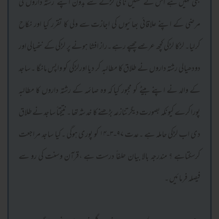
بھی نہیں ہے اس نے حسیں نامی لڑکے سے بدون اپنے رشتہ داروں کی
مرضی کے اپنے علاقائی بھائیوں کی اجازت سے ولی کا تقرر کیا اور نکاح
کرلیا۔ لڑکا لڑکی کچھ عرصے چھپے رہے ۔راز افشا ہونے پر لڑکی کے ننھیالی اور
دودھیالی رشتہ داروں نے طلاق کا مطالبہ کر دیا اورلڑکی کو واپس مانگا ۔ساجد
کے والد نے اپنے بیٹے کو مجبور کیا کہ وہ صائمہ کے رشتہ داروں کا مطالبہ
پوراکرے کیونکہ بصورت دیگر تنازعہ بڑھنے کا خد شہ تھا ۔نتیجتاً ساجد نے طلاق
دی اب لڑکی حاملہ ہے ۔عدت ۹۷-۳-۱۴ کو پوری ہوگی ۔کیا ساجد مراجعت
کرسکتاہے ؟ مندرجہ بالا بیان حلفاً درست ہے ،قرآن وسنت کی رو سے
فیصلہ فرمائیں ۔