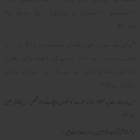
التعلیق المغنی و فتاویٰ اھل حدیث ج۲
ص۴۰۷)
”ولی جب عورت کو نقصان پہنچانے والاہو اور
کسی دوسرے ذمہ دار آدمی کو اپنا ولی مقرر
کر کے نکاح کرے تو اس کا یہ نکاح جائز
نکاح ہوگا“
اس حدیث سے یہ معلوم ہوا کہ عورت کو نقصان پہنچانے والا شخص اس کا ولی نہیں
بن سکتا۔
امام شافعی کتاب الام میں یہ روایت لائےہیں: