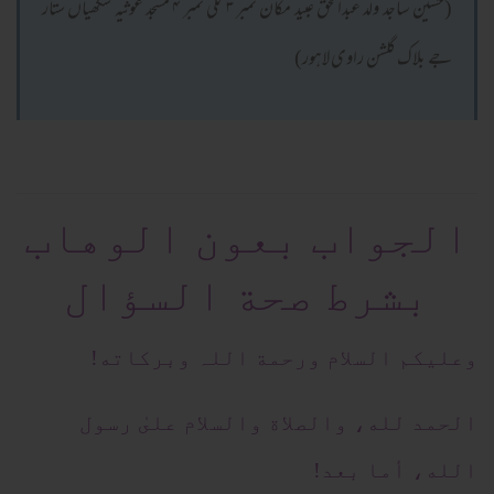
(حسین ساجد ولد عبدالحق عبید مکان نمبر ۳ گلی نمبر ۴ مسجد غوثیہ سگھیاں ستار
جے بلاک گلشن راوی لاہور)
الجواب بعون الوهاب
بشرط صحة السؤال
وعلیکم السلام ورحمة اللہ وبرکاته!
الحمد لله، والصلاة والسلام علىٰ رسول
الله، أما بعد!