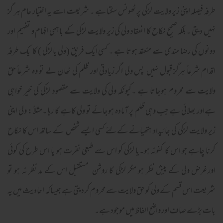
طرفہ فیصلہ اپنی زیر ولایت لڑکی پر ٹھونس سکتا ہے ۔ شریعت اسے یہ اختیار عام ہر گز
نہیں دیتی ۔بلکہ صحیح نکاح کا انعقاد ولی کی زیر ولایت لڑکی کے باہمی افہام و تفہیم اور
دونوں کی رضا مندی سے منعقد ہوتا ہے ۔ کسی ایک فریق (ولی یالڑکی ) کا یک طرفہ
اقدام شرعاً ہرگز قبول نہیں پس ولی اگر زیادتی اور ظلم کی ٹھان لے تو وہ شرعاً حق
ولایت سے محروم ہوجاتا ہے ۔کیونکہ ولی کی ولایت سے مقصود لڑکی کی خیر خواہی
ہےاور بھلائی ہے جب وہی ظلم پر آمادہ ہوجائے تو ولی کاہے کا رہا ۔مثلاً : ولی اپنی
زیر ولایت لڑکی کی جائیداد ہتھیانے کےلئے کسی ایسے شخص کے ساتھ اس کا نکاح
کرنا چاہے جو اس کا کفونہ ہو۔یا لڑکی کو اس سے طبعی نفرت ہو یا اس طرح کی کوئی
اورغرض ولی کے پیش نظر ہو مگر لڑکی کا روشن مستقبل اس کے مد نظر نہ ہو تو
شریعت اس قسم کے ولی کو حق ولایت سے محروم کردیتی ہے جیساکہ احادیث میں یہ
بات بڑے صاف اور واضح الفاظ میں موجود ہے۔