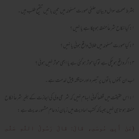
بشرط صحت سوال و بیان حلفی صورت مسئولہ میں تین باتیں تنقیح طلب ہیں ۔
۱: کیا نکاح شرعاً منعقد ہوچکا ہے یا نہیں ؟
۲: کیا صورت مسئولہ میں طلاق واقع ہوئی یا نہیں ؟
۳: اگر واقع ہوچکی ہے تو کیا موثر ہو گئی ہے یا ابھی موثر نہیں ہوئی ؟
اب ان تینوں باتوں پر تبصرہ اور مناقشہ پیش خدمت ہے ۔
۱: اس حقیقت میں قطعاً کوئی ابہام نہیں کہ شر عی ولی کی اجازت کے بغیر شرعاً نکاح
منعقد ہوتاہی نہیں جیساکہ کتب احادیث میں زبان زد عام مشہور حدیث ہے :
(عَنْ أَبِي مُوسَى، قَالَ: قَالَ رَسُولُ اللَّهِ صَلَّى