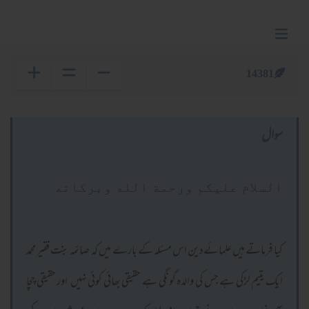
14381
سوال
السلام عليكم ورحمة الله وبركاته
کیا فرماتے ہیں علمائےدین اس مسئلہ کے بارے میں کہ صائمہ بنت فقیر محمد
ایک یتیم لڑکی ہے جس کی والدہ گونگی ہے حقیقی بھائی کوئی نہیں اور حقیقی چچا