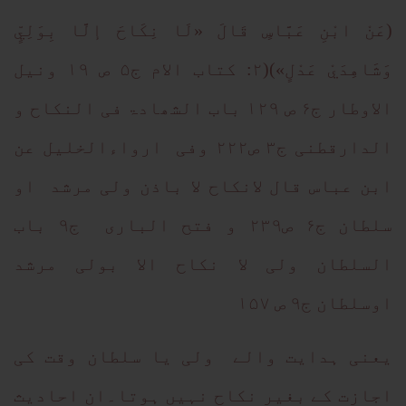
(عَنْ ابْنِ عَبَّاسٍ قَالَ «لَا نِكَاحَ إلَّا بِوَلِيٍّ
وَشَاهِدَيْ عَدْلٍ»)(۲: کتاب الام ج۵ ص ۱۹ ونیل
الاوطار ج۶ ص ۱۲۹ باب الشھادۃ فی النکاح و
الدارقطنی ج۳ ص۲۲۲ وفی ارواءالخلیل عن
ابن عباس قال لانکاح لا باذن ولی مرشد او
سلطان ج۶ ص۲۳۹ و فتح الباری ج۹ باب
السلطان ولی لا نکاح الا بولی مرشد
اوسلطان ج۹ ص ۱۵۷
یعنی ہدایت والے ولی یا سلطان وقت کی
اجازت کے بغیر نکاح نہیں ہوتا۔ان احادیث