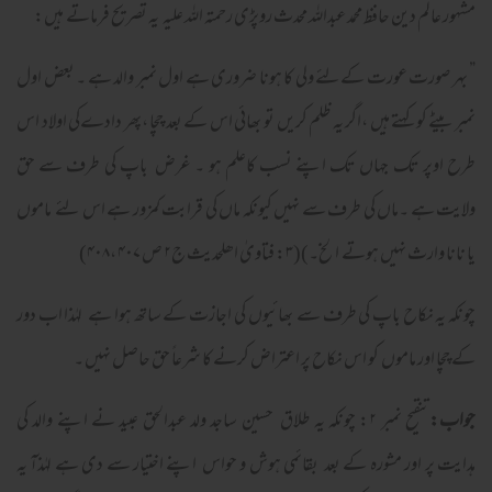
مشہور عالم دین حافظ محمد عبداللہ محدث روپڑی رحمتہ اللہ علیہ یہ تصریح فرماتے ہیں:
” بہر صورت عورت کےلئے ولی کا ہونا ضروری ہے اول نمبر والد ہے ۔ بعض اول
نمبر بیٹے کو کہتے ہیں ،اگر یہ ظلم کریں تو بھائی اس کے بعد چچا ،پھر دادےکی اولاد اس
طرح اوپر تک جہاں تک اپنے نسب کاعلم ہو ۔ غرض باپ کی طرف سے حق
ولایت ہے ۔ماں کی طرف سے نہیں کیونکہ ماں کی قرابت کمزور ہے اس لئے ماموں
یا نانا وارث نہیں ہوتے الخ۔)(۳: فتاویٰ اھلحدیث ج۲ ص ۴۰۷ ،۴۰۸)
چونکہ یہ نکاح باپ کی طرف سے بھائیوں کی اجازت کے ساتھ ہوا ہے لہٰذا اب دور
کے چچا اور ماموں کو اس نکاح پر اعتراض کرنے کا شرعاً حق حاصل نہیں ۔
جواب:
تنقیح نمبر ۲: چونکہ یہ طلاق حسین ساجد ولد عبدالحق عبید نے اپنے والد کی
ہدایت پر اور مشورہ کے بعد بقائمی ہوش و حواس اپنے اختیار سے دی ہے لہٰذآ یہ