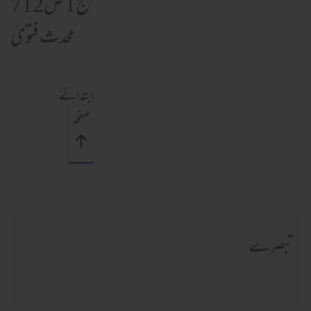
ج1ص712
محدث فتویٰ
ابتدائے
صفحہ
تبصرے