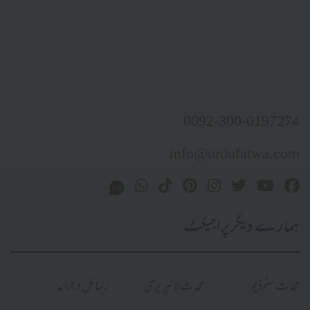
0092-300-0197274
info@urdufatwa.com
ہمارے دیگر پراجیکٹ
محدث سٹوڈیو
محدث لائبریری
رسائل و جرائد