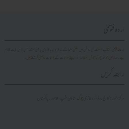
اردو فتویٰ
محدث فتویٰ، کتاب و سنت کی روشنی میں سلفی علما کے قدیم و جدید فتاویٰ پر مبنی مستند آن لائن پلیٹ فارم
ہے۔ صارفین موضوع وار تلاش، مطالعہ اور اپنے سوالات کے جوابات حاصل کر سکتے ہیں۔
رابطہ کریں
مرکز النور: کالج روڈ، نزد غازی چوک، ٹاؤن شپ، لاہور ۔ پاکستان