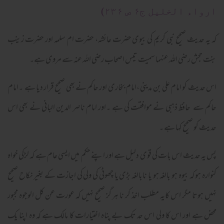
ارواء الخلیل ج۶ ص ۲۳۶)
کہ یہ حدیث صحیح نبی کریم کی بیوی حضرت عائشہ، حضرت ام سلمہ اور حضرت زینب
بنت حجش رضی اللہ عنہما سمیت تیس اصحاب رضی اللہ عنہ سے مروی ہے۔
اس حدیث کو امام علی بن مدینی ،امام بخاری اور حاکم نے بھی صحیح قرار دیا ہے ۔امام
حاکم سے حافظ ذہبی نے موافقت کی ہے ۔اور امام ناصر الدین البانی نے بھی اس
حدیث کو صحیح کہا ہے ۔
پس یہ حدیث اس بات کی قوی دلیل ہے اور اپنے حکم میں ایسی عام ہے کہ لڑکی خواہ
کنوارہ ہو کہ بیوہ ہو بالغہ ہو یا نابالغہ بڑی یا چھوٹی کی ولی کی اجازت کے بغیر نکاح صحیح
نہیں ہوتا مگر اس کایہ مطلب اخذ کر نا ہر گز صحیح نہیں کہ عورت عن کل الوجوہ مجبور
محض ہے اور اس کا ولی اس حد تک بے پناہ اختیارات کا مالک ہے کہ وہ اپنا یک