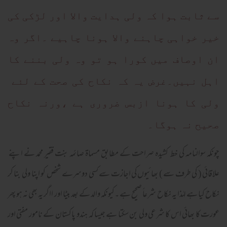
سے ثابت ہوا کہ ولی ہدایت والا اور لڑکی کی
خیر خواہی چاہنے والا ہونا چاہیے ۔اگر وہ
ان اوصاف میں کورا ہو تو وہ ولی بننے کا
اہل نہیں۔غرض یہ کہ نکاح کی صحت کے لئے
ولی کا ہونا ازبس ضروری ہے ،ورنہ نکاح
صحیح نہ ہوگا۔
چونکہ سوالنامہ کی خط کشیدہ صراحت کے مطابق مسماۃ صائمہ بنت فقیر محمد نے اپنے
علاقائی ( کی طرف سے ) بھائیوں کی اجازت سے کسی دوسرے شخص کو اپنا ولی بنا کر
نکاح کیا ہے لہٰذا یہ نکاح شرعاً صحیح ہے ۔کیونکہ والد کے بعد بیٹا اور ااگر یہ بھی نہ ہو پھر
عورت کا بھائی اس کا شرعی ولی بن سکتا ہے جیسا کہ ہندو پاکستان کے نامور مفتی اور