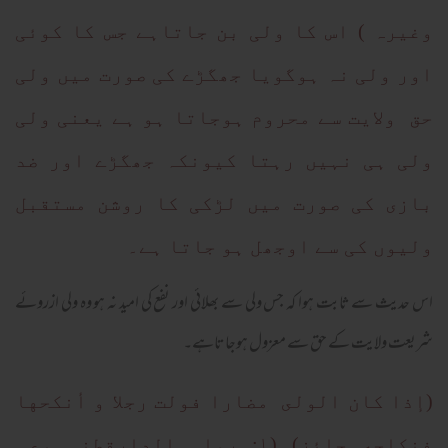
وغیرہ ) اس کا ولی بن جاتاہے جس کا کوئی
اور ولی نہ ہوگویا جھگڑے کی صورت میں ولی
حق ولایت سے محروم ہوجاتا ہو ہے یعنی ولی
ولی ہی نہیں رہتا کیونکہ جھگڑے اور ضد
بازی کی صورت میں لڑکی کا روشن مستقبل
ولیوں کی سے اوجھل ہو جاتا ہے۔
اس حدیث سے ثابت ہوا کہ جس ولی سے بھلائی اور نفع کی امید نہ ہو وہ ولی ازروئے
شریعت ولایت کے حق سے معزول ہوجاتاہے۔
(إذا كان الولى مضارا فولت رجلا و أنكحها
فنكاحه جائز) (۱: رواہ الدارقطنی مع