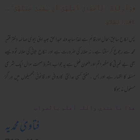
﴿وَأُولَاتُ الْأَحْمَالِ أَجَلُهُنَّ أَن يَضَعْنَ حَمْلَهُنَّ ۚ ...
٤﴾...الطلاق
پس نکاح سابق بحال اور قائم ہے لہٰذا ساجد ولد عبدالحق عبید اپنی بیوی صائمہ دختر فقیر
محمد سے رجوع کر سکتا ہے۔نہ حلالہ کی ضرورت ہے اور نکاح ثانی کی حلالہ تو ویسے
بھی بے غیرتی کا مظہراتم اور ملعون فعل ہے یہ جواب بشرط صحت سوال ایک شرعی
مسئلہ کا اظہار ہے اور بس ۔مفتی کسی عدالتی کاروائی اور قانونی جھمیلوں میں ہر گز
مسئول نہ ہوگا
ھذا ما عندي واللہ أعلم بالصواب
فتاویٰ محمدیہ