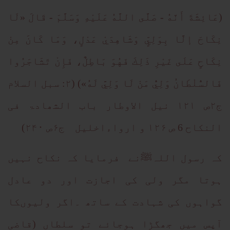
(عَائِشَةَ أَنَّهُ - صَلَّى اللَّهُ عَلَيْهِ وَسَلَّمَ - قَالَ «لَا
نِكَاحَ إلَّا بِوَلِيٍّ وَشَاهِدَيْ عَدْلٍ، وَمَا كَانَ مِنْ
نِكَاحٍ عَلَى غَيْرِ ذَلِكَ فَهُوَ بَاطِلٌ، فَإِنْ تَشَاجَرُوا
فَالسُّلْطَانُ وَلِيُّ مَنْ لَا وَلِيَّ لَهُ») (۲: سبل السلام
ج۲ص ۱۲۱ نیل الاوطار باب الشھادۃ فی
النکاح 6 ص ۱۲۶ و ارواءاخلیل ج۶ص ۲۴۰)
کہ رسول اللہﷺنے فرمایا کہ نکاح نہیں
ہوتا مگر ولی کی اجازت اور دو عادل
گواہوں کی شہادت کے ساتھ ۔اگر ولیوںکا
آپس میں جھگڑا ہوجائے تو سلطاں (قاضی