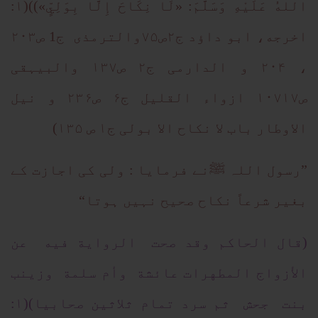
اللهُ عَلَيْهِ وَسَلَّمَ: «لَا نِكَاحَ إِلَّا بِوَلِيٍّ»))(۱:
اخرجه، ابو داؤد ج۲ص۷۵والترمذی ج1 ص۲۰۳
، ۲۰۴ و الدارمی ج۲ ص۱۳۷ والبیہقی
ص۱۰۷۱۷ ازواء القلیل ج۶ ص۲۳۶ و نیل
الاوطار باب لا نکاح الا بولی ج۱ ص ۱۳۵)
”رسول اللہ ﷺنے فرمایا : ولی کی اجازت کے
بغیر شرعاً نکاح صحیح نہیں ہوتا“
(قال الحاكم وقد صحت الرواية فيه عن
الأزواج المطهرات عائشة وأم سلمة وزينب
بنت جحش ثم سرد تمام ثلاثين صحابيا)(۱: