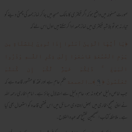
صورت مسئولہ میں واضح ہو کہ اگر فیکٹری کا مالک مسجد میں جا کر نماز جمعہ کی چھٹی دینے کو
تیار نہ ہو تو بلا شبہ فیکٹری میں نماز جمعہ ادا کر سکتے ہیں اول اس لئے کہ
﴿يَا أَيُّهَا الَّذِينَ آمَنُوا إِذَا نُودِيَ لِلصَّلَاةِ مِن
يَوْمِ الْجُمُعَةِ فَاسْعَوْا إِلَىٰ ذِكْرِ اللَّـهِ وَذَرُوا
الْبَيْعَ ۚ ذَٰلِكُمْ خَيْرٌ لَّكُمْ إِن كُنتُمْ
حکم عام ہے اور فقہ کا مشہور قاعدہ ہے کہ
٩
تَعْلَمُونَ ﴿
﴾...الجمعة
جب خاص دلیل موجود نہ ہو، عام دلیل سے استدلال جائز ہے۔ امام بخاری رحمہ اللہ
نے اپنی صحیح بخاری میں بعض اجتہادی مسائل میں اس فقہی قاعدہ کو استعمال بھی کیا
ہے۔ ملاحظہ کتاب الصحیحین للشیخ محمد عبدہ الفلاح۔