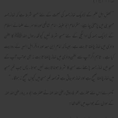
ص۴۱۴ج۱)
’’بعض اہل علم کے نزدیک نماز جمعہ کی صحت کے لئے مسجد شرط ہے کہ نماز جمعہ
مسجد ہی میں پڑھنی چاہیے، مگر امام ابو حنیفہ، امام شافعی اور دوسرے علمائے اسلام
کے نزدیک جمعہ کی ادائیگی کے لئے مسجد شرط نہیں کیونکہ رسول اللہﷺ کا بطن
وادی میں نماز پڑھنا ثابت ہے، جیسا کہ امام ابن سعد اور دیگر اہل السیر نے روایت
کیا ہے۔ تاہم اگر آپ سے بطن وادی میں نماز پڑھنا ثابت نہ بھی ہو تب آپ کے
مسجد میں نماز جمعہ پڑھنے سے مسجد کا شرط ہوناثابت نہیں ہوتا۔ پس جب غیر مسجد
میں نماز پڑھنا صحیح ہے اور نماز ہو جاتی ہے تو جمعہ غیر مسجد میں کیوں صحیح نہ ہوگا۔‘‘ََََََ
تیسرے اس لئے حضرت عمر فاروق رضی اللہ عنہ نے حضرت ابو ہریرہ رضی اللہ عنہ
کے سوال کے جواب میں لکھا تھا: