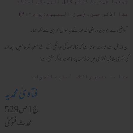
جَمِعُوا حَیثُ مَا کُنتُم قَال البیھقی اسناد
ھذا الاثر حسن۔ (عون المعبود: ج۱ص۴۱۰)
’’واضح رہے ابو ہریرہ رضی اللہ عنہ نے یہ سوال بحرین سےلکھا تھا۔
ان دلائل سے ثابت ہوتا ہے کہ نماز جمعہ کی ادائیگی کے لئے مسجد شرط نہیں، چھ صد
کی نفری بلا شبہ فیکٹری میں نماز جمعہ باجماعت اد اکر سکتی ہے
ھذا ما عندي واللہ أعلم بالصواب
فتاویٰ محمدیہ
ج1ص529
محدث فتویٰ