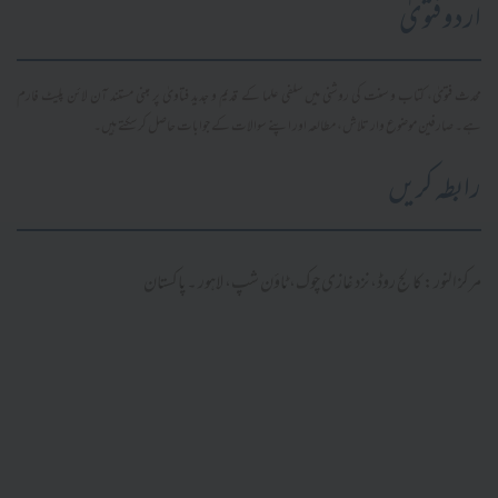
اردو فتویٰ
محدث فتویٰ، کتاب و سنت کی روشنی میں سلفی علما کے قدیم و جدید فتاویٰ پر مبنی مستند آن لائن پلیٹ فارم
ہے۔ صارفین موضوع وار تلاش، مطالعہ اور اپنے سوالات کے جوابات حاصل کر سکتے ہیں۔
رابطہ کریں
مرکز النور: کالج روڈ، نزد غازی چوک، ٹاؤن شپ، لاہور ۔ پاکستان