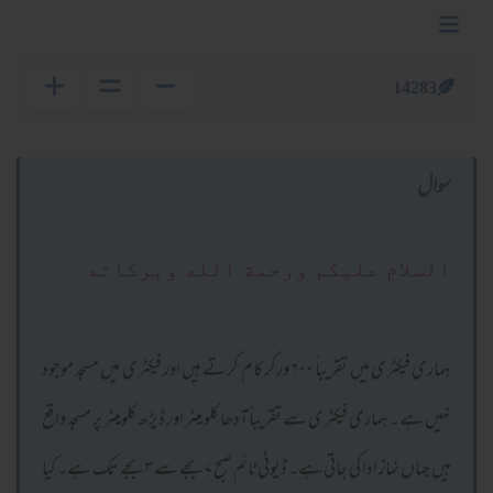
14283
سوال
السلام عليكم ورحمة الله وبركاته
ہماری فیکٹری میں تقریباً ۶۰۰ ورکر کام کرتے ہیں اور فیکٹری میں مسجد موجود
نہیں ہے۔ ہماری فیکٹری سے تقریباً آدھا کلو میٹر اور ڈیڑھ کلومیٹر پر مسجد واقع
ہیں جہاں نماز ادا کی جاتی ہے۔ ڈیوٹی ٹائم صبح ۷ بجے سے ۳ بجے تک ہے۔ کیا