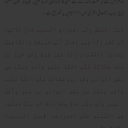
دوم اس لئے کہ صحت جمعہ کے لئے مسجد کا ہونا کوئی شرط نہیں۔ جیسا کہ عون المعبود
(ج۱باب الجمعۃ فی القریٰ ص: ۴۱۴) میں یہ تصریح ہے:
ذَهَبَ الْبَعْضُ إِلَى اشْتِرَاطِ الْمَسْجِدِ قَالَ لِأَنَّهَا
لَمْ تُقَمْ إِلَّا فِيهِ وَقَالَ أَبُو حَنِيفَةَ وَالشَّافِعِيُّ
وَسَائِرُ الْعُلَمَاءِ إِنَّهُ غَيْرُ شَرْطٍ وَهُوَ قَوِيٌّ إِنْ
صَحَّتْ صَلَاتُهُ صَلَّى اللَّهُ عَلَيْهِ وَآلِهِ وَسَلَّمَ فِي
بَطْنِ الْوَادِي وَقَدْ رَوَى صَلَاتَهُ صَلَّى اللَّهُ عَلَيْهِ
وَآلِهِ وَسَلَّمَ فى بطن الوادي بن سَعْدٍ وَأَهْلُ
السِّيَرِ وَلَوْ سُلِّمَ عَدَمُ صِحَّةِ ذَلِكَ لَمْ يَدُلَّ فِعْلُهَا
فِي الْمُسْنَدِ عَلَى اشتراطه۔ (عون المعبود: