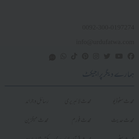
0092-300-0197274
info@urdufatwa.com
ہمارے دیگر پراجیکٹ
محدث سٹوڈیو
محدث لائبریری
رسائل و جرائد
محدث حدیث
محدث فورم
محدث میگزین