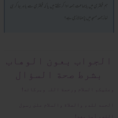
ہم فیکٹری میں باجماعت جمعہ ادا کر سکتے ہیں یا کہ فیکٹری سے باہر جا کر ہی
نماز جمعہ مسجد میں پڑھنا لازمی ہے؟
الجواب بعون الوهاب
بشرط صحة السؤال
وعلیکم السلام ورحمة اللہ وبرکاته!
الحمد لله، والصلاة والسلام علىٰ رسول
الله، أما بعد!