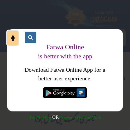
Fatwa Online
is better with the app
Download Fatwa Online App for a
عبادات
نماز
نماز کا طریقہ کار
کتب فتاوی
فتاوی محمدیہ
better user experience.
(102) جماعت کے دوران مقتدی کا دوسری یا
تیسری رکعت میں شامل ہونا
OR
Try The App
Continue On The Web