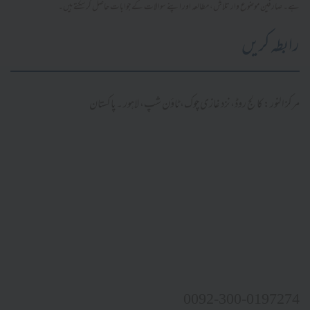
ہے۔ صارفین موضوع وار تلاش، مطالعہ اور اپنے سوالات کے جوابات حاصل کر سکتے ہیں۔
رابطہ کریں
مرکز النور: کالج روڈ، نزد غازی چوک، ٹاؤن شپ، لاہور ۔ پاکستان
0092-300-0197274