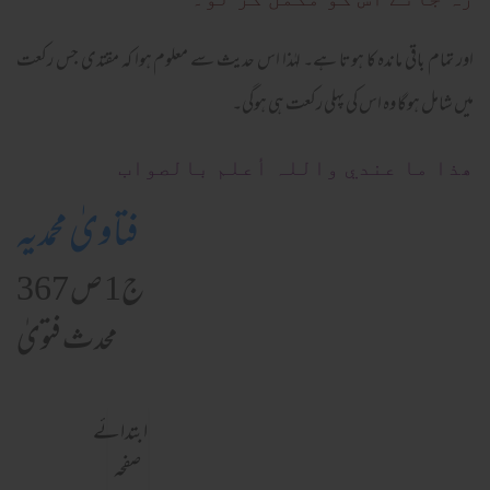
اور تمام باقی ماندہ کا ہوتا ہے۔ لہٰذا اس حدیث سے معلوم ہوا کہ مقتدی جس رکعت
میں شامل ہوگا وہ اس کی پہلی رکعت ہی ہوگی۔
ھذا ما عندي واللہ أعلم بالصواب
فتاویٰ محمدیہ
ج1 ص 367
محدث فتویٰ
ابتدائے
صفحہ