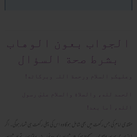
الجواب بعون الوهاب
بشرط صحة السؤال
وعلیکم السلام ورحمة اللہ وبرکاته!
الحمد لله، والصلاة والسلام علىٰ رسول
الله، أما بعد!
مقتدی امام کی جس رکعت میں بھی شامل ہوگا وہ اس کی پہلی رکعت ہی شمار ہوگی۔ اگر