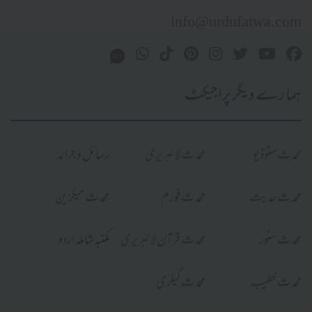
info@urdufatwa.com
ہمارے دیگر پراجیکٹ
محدث سٹوڈیو
محدث لائبریری
رسائل و جرائد
محدث حدیث
محدث فورم
محدث میگزین
محدث سٹور
محدث قرآن لائبریری
مکتبہ شاملہ اردو
محدث خطیب
محدث گیلری