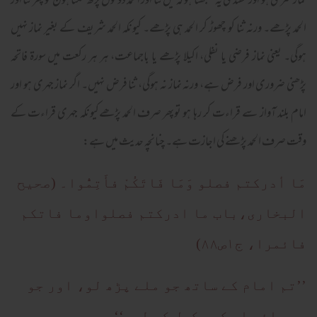
نماز سری ہو اور مقتدی یہ سمجھتا ہو کہ میں ثنا اور الحمد دونوں پڑھ سکتا ہون تو پھر ثنا اور
الحمد پڑھے۔ ورنہ ثنا کو چھوڑ کر الحمد ہی پڑھے۔ کیونکہ الحمد شریف کے بغیر نماز نہیں
ہوگی۔ یعنی نماز فرضی یا نفلی، اکیلا پڑھے یا باجماعت، ہر ہر رکعت میں سورۃ فاتحہ
پڑھنی ضروری اور فرض ہے، ورنہ نماز نہ ہوگی، ثنا فرض نہیں۔ اگر نماز جہری ہو اور
امام بلند آواز سے قراءت کر رہا ہو توپھر صرف الحمد پڑھےکیونکہ جہری قراءت کے
وقت صرف الحمد پڑھنے کی اجازت ہے۔ چنانچہ حدیث میں ہے:
مَا أدرکتم فصلو وَمَا فَاتَکُمْ فأَتِمُّوا۔ (صحیح
البخاری،باب ما ادرکتم فصلواوما فاتکم
فائمرا، ج۱ص۸۸)
’’تم امام کے ساتھ جو ملے پڑھ لو، اور جو
رہ جائے اس کو مکمل کر لو۔‘‘