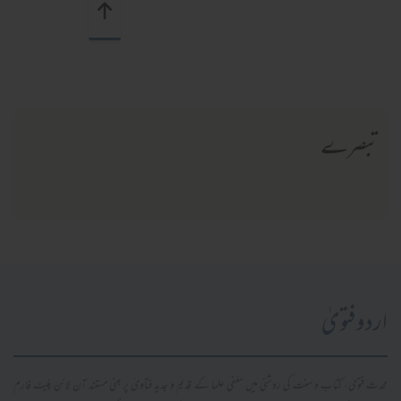
تبصرے
اردو فتویٰ
محدث فتویٰ، کتاب و سنت کی روشنی میں سلفی علما کے قدیم و جدید فتاویٰ پر مبنی مستند آن لائن پلیٹ فارم