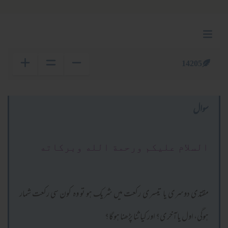
14205
سوال
السلام عليكم ورحمة الله وبركاته
مقتدی دوسری یا تیسری رکعت میں شریک ہو تو وہ کون سی رکعت شمار
ہوگی، اول یا آخری؟ اور کیا ثنا پڑھنا ہوگا؟