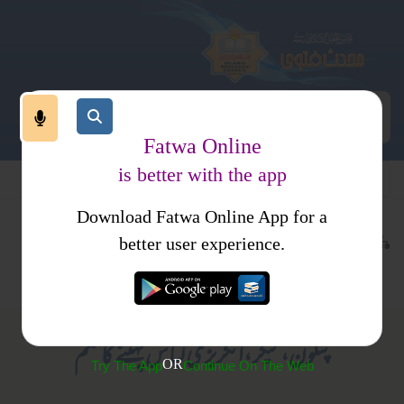
Fatwa Online
is better with the app
Download Fatwa Online App for a
اجتماعی نظام
معاشرتی نظام
کتب فتاوی
better user experience.
لباس و ضروریات
فتاوی اہل حدیث جلد 1
پتلون،نیکر ،انگریزی لباس پہننے کا حکم
OR
Try The App
Continue On The Web