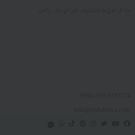
مرکز النور: کالج روڈ، نزد غازی چوک، ٹاؤن شپ، لاہور ۔ پاکستان
0092-300-0197274
info@urdufatwa.com