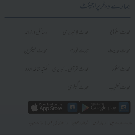
ہمارے دیگر پراجیکٹ
محدث سٹوڈیو
محدث لائبریری
رسائل و جرائد
محدث حدیث
محدث فورم
محدث میگزین
محدث سٹور
محدث قرآن لائبریری
مکتبہ شاملہ اردو
محدث خطیب
محدث گیلری
|
|
|
|
ہمارے بارے میں
رابطہ کریں
شرائط و ضوابط
رازداری کی پالیسی
سائٹ میپ