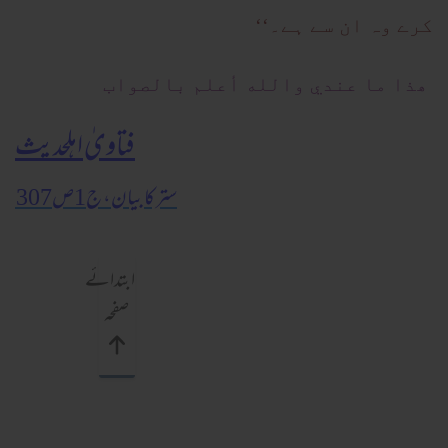
کرے وہ ان سے ہے۔‘‘
ھذا ما
عندي والله أعلم بالصواب
فتاویٰ اہلحدیث
ستر کا بیان، ج1ص307
ابتدائے
صفحہ