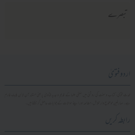
تبصرے
اردو فتویٰ
محدث فتویٰ، کتاب و سنت کی روشنی میں سلفی علما کے قدیم و جدید فتاویٰ پر مبنی مستند آن لائن پلیٹ فارم
ہے۔ صارفین موضوع وار تلاش، مطالعہ اور اپنے سوالات کے جوابات حاصل کر سکتے ہیں۔
رابطہ کریں