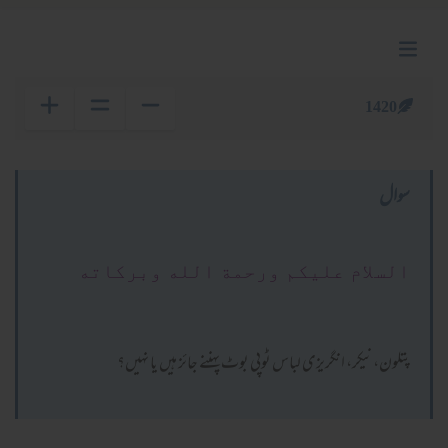
1420
سوال
السلام عليكم ورحمة الله وبركاته
پتلون، نیکر، انگریزی لباس ٹوپی بوٹ پہننے جائز ہیں یا نہیں؟