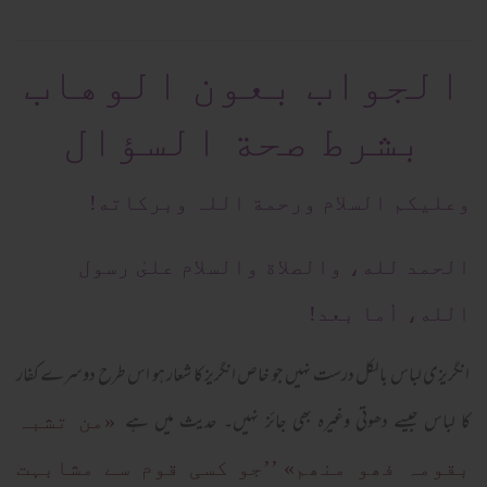
الجواب بعون الوهاب
بشرط صحة السؤال
وعلیکم السلام ورحمة اللہ وبرکاته!
الحمد لله، والصلاة والسلام علىٰ رسول
الله، أما بعد!
انگریزی لباس بالکل درست نہیں جو خاص انگریز کا شعار ہو اس طرح دوسرے کفار
کا لباس جیسے دھوتی وغیرہ بھی جائز نہیں۔ حدیث میں ہے
«من تشبہ
بقومہ فھو منھم»
’’جو کسی قوم سے مشابہت