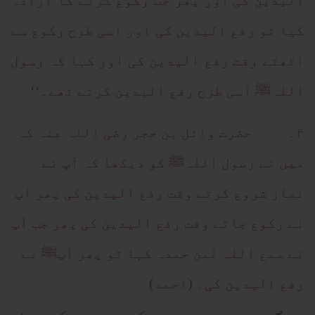
الیدین کی اور پھر جب رکوع کرنے کا ارادہ
کیا تو رفع الیدین کی اور اسی طرح رکوع سے
اٹھتے وقت رفع الیدین کی اور کہا کہ رسول
اللہﷺ اسی طرح رفع الیدین کرتے تھے۔‘‘
۴۔ حضرت وائل بن حجر رضی اللہ عنہ کہ
میں نے رسول اللہﷺ کو دیکھا کہ آپ نے
نماز شروع کرتے وقت رفع الیدین کی پھر آپ
نے رکوع جاتے وقت رفع الیدین کی پھر جب آپ
نے سمع اللہ لمن حمدہ کہا تو پھر آپﷺ نے
رفع الیدین کی۔ (احمد)