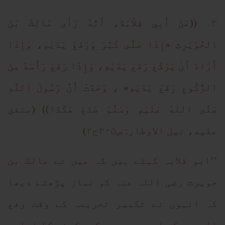
۳۔ ((عَنْ أَبِي قِلاَبَةَ، أَنَّهُ رَأَى مَالِكَ بْنَ
الحُوَيْرِثِ «إِذَا صَلَّى كَبَّرَ وَرَفَعَ يَدَيْهِ، وَإِذَا
أَرَادَ أَنْ يَرْكَعَ رَفَعَ يَدَيْهِ، وَإِذَا رَفَعَ رَأْسَهُ مِنَ
الرُّكُوعِ رَفَعَ يَدَيْهِ» ، وَحَدَّثَ أَنَّ رَسُولَ اللَّهِ
صَلَّى اللهُ عَلَيْهِ وَسَلَّمَ صَنَعَ هَكَذَا)) (متفق
علیه، نیل الاوطار: ص۲۰۵ج۲)
’’ابو قلابہ کہتے ہیں کہ میں نے مالک بن
حویرث رضی اللہ عنہ کو نماز پڑھتے دیھا
کہ انہوں نے تکبیر تحریمہ کے وقت رفع