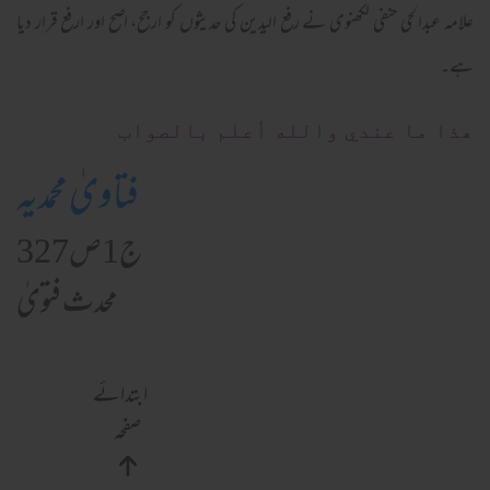
علامہ عبدالحی حنفی لکھنوی نے رفع الیدین کی حدیثوں کو ارجح، اصح اور ارفع قرار دیا
ہے۔
ھذا ما عندي والله أعلم بالصواب
فتاویٰ محمدیہ
ج1ص327
محدث فتویٰ
ابتدائے
صفحہ