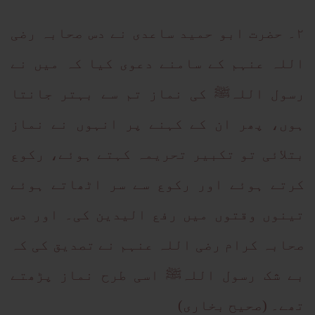
۲۔ حضرت ابو حمید ساعدی نے دس صحابہ رضی
اللہ عنہم کے سامنے دعوی کیا کہ میں نے
رسول اللہﷺ کی نماز تم سے بہتر جانتا
ہوں، پھر ان کے کہنے پر انہوں نے نماز
بتلائی تو تکبیر تحریمہ کہتے ہوئے، رکوع
کرتے ہوئے اور رکوع سے سر اٹھاتے ہوئے
تینوں وقتوں میں رفع الیدین کی۔ اور دس
صحابہ کرام رضی اللہ عنہم نے تصدیق کی کہ
بے شک رسول اللہﷺ اسی طرح نماز پڑھتے
تھے۔ (صحیح بخاری)