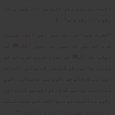
البخاری: باب رفع الیدین اذا کبر واذا
رکع واذا رفع ج۱ص۱۰۲)
’’حضرت عبداللہ بن عمر رضی اللہ عنہما
فرماتے ہیں کہ میں نے رسول اللہﷺ کو
دیکھا کہ آپﷺ جب نماز شروع فرماتے تو
دونوں ہاتھوں کو کندھوں کے برابر اٹھاتے
اور اسی طرح آپ جب رکوع میں جاتے اور رکوع
سے اٹھتے تو اسی طرح رفع الیدین کرتے اور
رکوع سے اٹھتے تو سمع اللہ لمن حمدہ کہتے
اور سجدوں میں رفع الیدین نہ کرتے۔‘‘