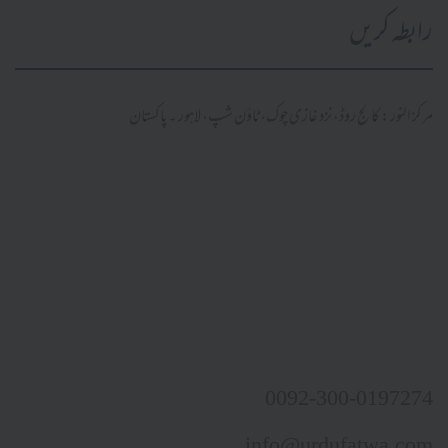
رابطہ کریں
مرکز النور: کالج روڈ، نزد غازی چوک، ٹاؤن شپ، لاہور ۔ پاکستان
0092-300-0197274
info@urdufatwa.com