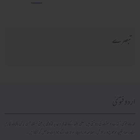
تبصرے
اردو فتویٰ
محدث فتویٰ، کتاب و سنت کی روشنی میں سلفی علما کے قدیم و جدید فتاویٰ پر مبنی مستند آن لائن پلیٹ فارم
ہے۔ صارفین موضوع وار تلاش، مطالعہ اور اپنے سوالات کے جوابات حاصل کر سکتے ہیں۔