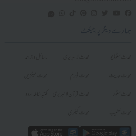
ہمارے دیگر پراجیکٹ
محدث سٹوڈیو
محدث لائبریری
رسائل و جرائد
محدث حدیث
محدث فورم
محدث میگزین
محدث سٹور
محدث قرآن لائبریری
مکتبہ شاملہ اردو
محدث خطیب
محدث گیلری