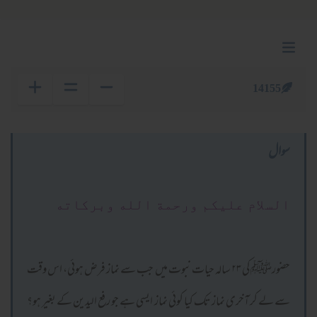
14155
سوال
السلام عليكم ورحمة الله وبركاته
حضورﷺ کی ۲۳ سالہ حیات نبوت میں جب سے نماز فرض ہوئی، اس وقت
سے لے کر آخری نماز تک کیا کوئی نماز ایسی ہے جو رفع الیدین کے بغیر ہو؟