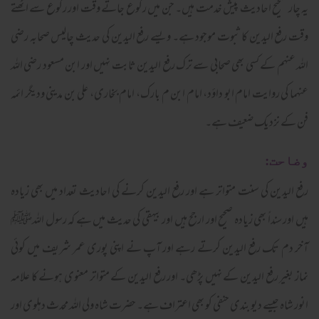
یہ چار صحیح احادیث پیش خدمت ہیں۔ جن میں رکوع جاتے وقت اور رکوع سے اٹھتے
وقت رفع الیدین کا ثبوت موجود ہے۔ ویسے رفع الیدین کی حدیث چالیس صحابہ رضی
اللہ عنہم کے کسی بھی صحابی سے ترک رفع الیدین ثابت نہیں اور ابن مسعود رضی اللہ
عنہما کی روایت امام ابو داؤد، امام ابن م بارک، امام بخاری، علی بن مدینی ودیگر ائمہ
فن کے نزدیک ضعیف ہے۔
وضاحت:
رفع الیدین کی سنت متواتر ہے اور رفع الیدین کرنے کی احادیث تعداد میں بھی زیادہ
ہیں اور سنداً بھی زیادہ صحیح اور ارجح ہیں اور بیہقی کی حدیث میں ہے کہ رسول اللہﷺ
آخر دم تک رفع الیدین کرتے رہے اور آپ نے اپنی پوری عمر شریف میں کوئی
نماز بغیر رفع الیدین کے نہیں پڑھی۔ اور رفع الیدین کے متواتر معنوی ہونے کا علامہ
انور شاہ جیسے دیو بندی حنفی کو بھی اعتراف ہے۔ حضرت شاہ ولی اللہ محدث دہلوی اور