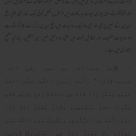
(صرف کتاب وسنت کی روشنی میں) میرے ناقص علم اور مطالعہ کے م طابق رسول
اللہﷺ نے اپنی پوری حیات بابرکات میں فرض یا نفل کوئی ایک نماز بھی بغیر رفع
الیدین کے نہیں پڑھی اور جن دو ایک روایات میں رفع الیدین نہ کرنے کا ذکر ملتا ہے
وہ روایات ضعیف اور ناقابل حجت ہیں یعنی وہ دلیل نہیں بن سکتیں۔ چنانچہ صحیح
البخاری میں ہے:
۱۔ ((عن عبداللہ بن عمر رضی اللہ
عنہماقَالَ: " رَأَيْتُ رَسُولَ اللَّهِ صَلَّى اللهُ
عَلَيْهِ وَسَلَّمَ إِذَا قَامَ فِي الصَّلاَةِ رَفَعَ يَدَيْهِ حَتَّى
يَكُونَا حَذْوَ مَنْكِبَيْهِ، وَكَانَ يَفْعَلُ ذَلِكَ إِذَا
رَفَعَ رَأْسَهُ مِنَ الرُّكُوعِ، وَيَقُولُ: سَمِعَ اللَّهُ لِمَنْ
حَمِدَهُ، وَلاَ يَفْعَلُ ذَلِكَ فِي السُّجُودِ)) (صحیح