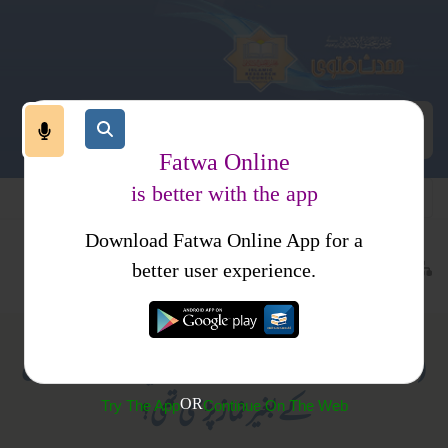
Fatwa Online
is better with the app
Download Fatwa Online App for a
عبادات
نماز
نماز کا طریقہ کار
کتب فتاوی
فتاوی محمدیہ
better user experience.
(82) کیا رسول اللہﷺ نے زندگی میں کبھی رفع الیدین
کے بغیر نماز پڑھی تھی؟
OR
Try The App
Continue On The Web