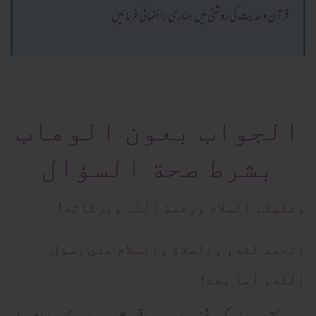
قرآن وحدیث کی روشنی میں ہماری راہنمائی فرمائیںَ
الجواب بعون الوهاب
بشرط صحة السؤال
وعلیکم السلام ورحمة اللہ وبرکاته!
الحمد لله، والصلاة والسلام علىٰ رسول
الله، أما بعد!