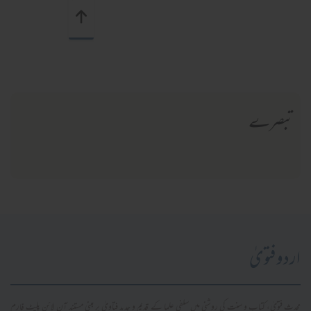
تبصرے
اردو فتویٰ
محدث فتویٰ، کتاب و سنت کی روشنی میں سلفی علما کے قدیم و جدید فتاویٰ پر مبنی مستند آن لائن پلیٹ فارم