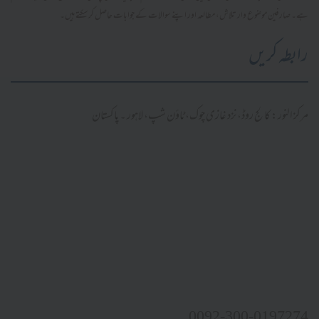
ہے۔ صارفین موضوع وار تلاش، مطالعہ اور اپنے سوالات کے جوابات حاصل کر سکتے ہیں۔
رابطہ کریں
مرکز النور: کالج روڈ، نزد غازی چوک، ٹاؤن شپ، لاہور ۔ پاکستان
0092-300-0197274