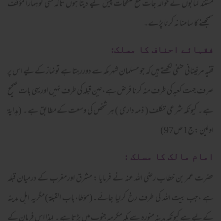
مستند کتابوں کے حوالہ جات مع صفحات پیش کیے دیتا ہوں تاکہ کسی کوہمارا مؤقف
سمجھنے کا سامنا نہ کرنا پڑے۔
فقہائے احناف کا مسلک:
فقیہ مرغینانی حنفی لکھتے ہیں کہ جو مسلمان شہر مکہ سے دوررہتا ہے تونماز کےلیے اس پر
صرف جہت کعبہ کی طرف منہ کرنا فرض ہے ،عین قبلہ کی طرف نہیں اوریہی بات صحیح
ہے ۔ کیونکہ شرعی تکلف ( ذمہ داری ) ہر شخص کی وسعت کےمطابق ہے ۔ (ہدایۃ
اولین :ج1ص97)
امام مالک کا مسلک :
حضرت عمر بن خطاب رضی اللہ عنہ نے فرمایا : مشرق اورمغرب کے درمیان قبلہ
ہے ،جب بیت اللہ کی طرف رخ کرلیا جائے۔(مؤطا،باب القبلۃ)مگریہ اہل مدینہ
کےلیے ہے کیونکہ مدینہ منورہ سے مکہ مکرمہ جنوب میں پڑتا ہے ۔ لہذا اس فرمان کے