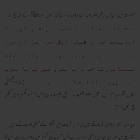
حضرت ابن عباس رضی اللہ عنہ سے روایت ہے کہ رسول اللہ ﷺ نے فرمایا
کہ
بیت اللہ قبلہ ہے مسجد حرام والوں کا
اورمسجد حرام قبلہ اہل حرم کا اورحرم
قبلہ ہے روئے زمین پربسنے والے تمام
مسلمانوں کا خواہ وہ مشرق میں ہو یا مغرب
(رواہ البیھقی
میں میری تمام امت کا قبلہ یہی ہے ۔
وقال تفردبہ عمر بن حجص وھو ضعیف ، نیل الاوطار ج۲ص۱۶۹ وتفسیر ابن کثیر
ج۱ص۲۰۲)
سید احمد حسن دہلوی فرماتے ہیں کہ اس آیت میں شفر کےمعنی جہت کے ہیں ۔
حضرت عبداللہ بن عباس رضی اللہ عنہ سے اس آیت کی تفسیر میں روایت ہے جس کا