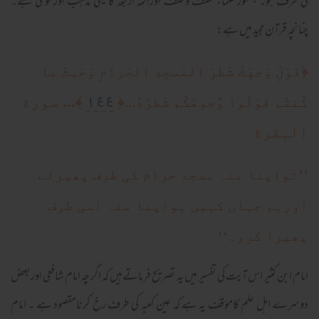
کی طرف ہو۔ جمہور علماء سلف وخلف اورائمہ اربعہ کا یہی مذہب اورفتوی ہے۔
چنانچہ قرآن مجید میں ہے:
﴿
فَوَلِّ وَجهَكَ شَطرَ المَسجِدِ الحَرامِ وَحَيثُ ما
١٤٤
﴿
﴾... سورة
كُنتُم فَوَلّوا وُجوهَكُم شَطرَهُ...
البقرة
’’تواپنا منہ مسجد حرام کی طرف پھیرلے
اورہم جہاں کہیں ہواپنا منہ اسی طرف
پھیرا کرو۔‘‘
امام ابن کثیر اس آیت کی تفسیر میں یہ تصریح فرماتےہیں کہ اگر چہ امام شافعی اوربعض
دوسرے اہل علم کامؤقف یہ ہے کہ عین کعبہ کی طرف رخ کرنامقصود ہے ۔ امام