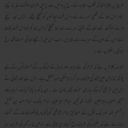
طریقہ یہ بتلانا تھا کہ قطب ستارہ کے رخ پردائیں سے بائیں طرف سوفٹ خط بنا لیجئے
،پھر اس خط کے قطبی سرے سے دس فٹ خط اوپر کو کھینچ لیجئے۔ ازاں بعد نیچے
والے سوفٹ لمبے خط کے جنوبی سرےسے خط کھینچ کراس خط کو جو دس فٹ کاخط
ہے اس کے اوپر کے سرے سے ملادیں ۔ اب اس میں ترچھے خط کی سمت قبلہ رخ
ہوگئی ۔ نقشہ یہ ہے ۔
خلاصہ کلام یہ ہے کہ حرم مکہ سے باہر دور دراز کے ممالک کےمسلمانوں کےلیے
چونکہ نماز میں عین قبلہ کی طرف منہ کرنا ناممکن اورمشکل ہے ،اس لیے اللہ تعالی نے
اس میں فراخی کرکے ساری سمت قبلہ بنادیا ہے ۔ ان مذکورہ بالا آیات ،احادیث
صحیحہ،صحابہ وتابعین ،فقہاء محدثین ،امام ابو حنیفہ ،امام مالک ،امام احمد بن حنبل
رحمہم اللہ اورایک قول کے مطابق امام شافعی کومذکورہ بالاتصریحات کے تحت
ہمارے لیے مکہ مکرمہ کی طرف رخ کرلینا ہی کافی ہے،خاص خانہ کعبہ کی طرف منہ