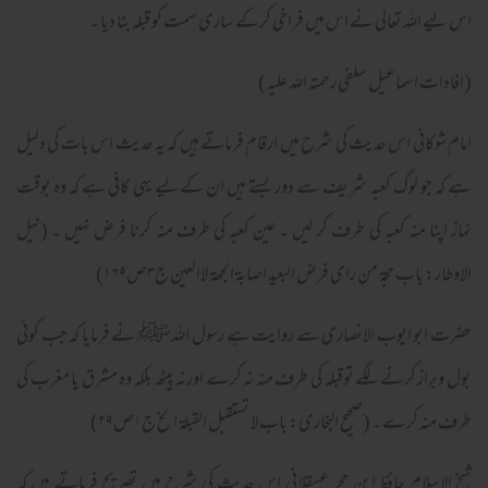
اس لیے اللہ تعالی نے اس میں فراخی کرکے ساری سمت کو قبلہ بنا دیا ۔
(افادات اسماعیل سلفی رحمتہ اللہ علیہ )
امام شوکانی اس حدیث کی شرح میں ارقام فرماتے ہیں کہ یہ حدیث اس بات کی دلیل
ہے کہ جو لوگ کعبہ شریف سے دور بستے ہیں ان کےلیے یہی کافی ہے کہ وہ بوقت
نماز اپنا منہ کعبہ کی طرف کر لیں ۔ عین کعبہ کی طرف منہ کرنا فرض نہیں ۔ (نیل
الاوطار: باب حجۃ من رای فرض البعید اصابۃ الجھۃ لاالعین ج۳ص۱۶۹)
حضرت ابو ایوب الانصاری سے روایت ہے رسول اللہ ﷺ نے فرمایا کہ جب کوئی
بول وبراز کرنے لگے توقبلہ کی طرف منہ نہ کرے اورنہ پیٹھ بلکہ وہ مشرق یا مغرب کی
طرف منہ کرے ۔ (صحیح البخاری: باب لا تستقبل القبلۃ الخ ج۱ص۲۹)
شیخ الاسلام حافظ ابن حجر عسقلانی اس حدیث کی شرح میں تصریح فرماتے ہیں کہ