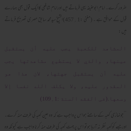
ضرور کرے۔ امام ابوحنیفہ یہی فرماتے ہیں اورامام شافعی کاایک قول بھی ہمارے
قول کے موافق ہے ۔ (مغنی :1؍457)الشیخ سیدمحمد سابق مصری تصریح فرماتے
ہیں :
المشاهد للكعبة يجب عليه أن يستقبل
عينها، والذي لا يستطيع مشاهدتها يجب
عليه أن يستقبل جهتها، لان هذا هو
المقدور عليه، ولا يكلف الله نفسا إلا
وسعها.(فی الفقه السنة :1؍109)
’’جونمازی کعبہ کےسامنے ہواس پرواجب ہے کہ وہ عین کعبہ کی طرف منہ کرے۔
اورجسے کوکعبہ نظر نہ آرہا ہوتو اس پرجہت کعبہ کی طرف منہ کرنا واجب ہے کیونکہ وہ