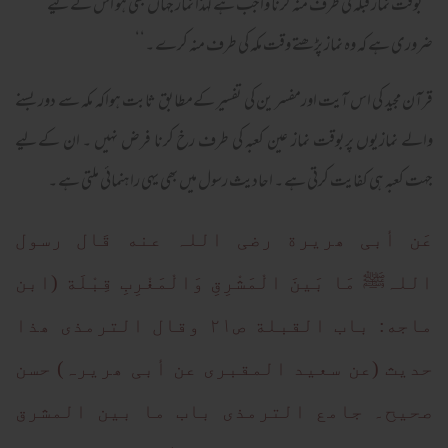
’’بوقت نماز قبلہ کی طرف منہ کرنا واجب ہے لہذا نماز جہاں بھی ہو اس کےلیے
ضروری ہے کہ وہ نماز پڑھتے وقت مکہ کی طرف منہ کرے ۔‘‘
قرآن مجید کی اس آیت اورمفسر ین کی تفسیر کےمطابق ثابت ہواکہ مکہ سے دور بسنے
والے نمازیوں پربوقت نماز عین کعبہ کی طرف رخ کرنا فرض نہیں ۔ ان کےلیے
جہت کعبہ ہی کفایت کرتی ہے ۔ احادیث رسول میں بھی یہی راہنمائی ملتی ہے ۔
عَن أبی ھریرة رضی اللہ عنه قَال رسول
اللہﷺ مَا بَینَ الْمَشْرِقِ وَالْمَغْرِبِ قِبْلَة (ابن
ماجه: باب القبلة ص۲۱ وقال الترمذی ھذا
حدیث (عن سعید المقبری عن أبی ھریرہ) حسن
صحیح۔ جامع الترمذی باب ما بین المشرق