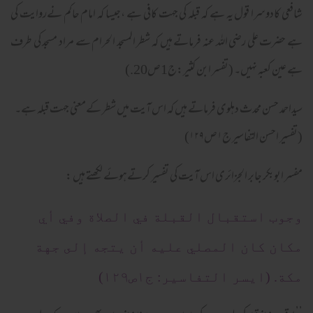
شافعی کادوسرا قول یہ ہے کہ قبلہ کی جہت کافی ہے ،جیسا کہ امام حاکم نےروایت کی
ہے حضرت علی رضی اللہ عنہ فرماتے ہیں کہ شطر المسجد الحرام سے مراد مسجد کی طرف
ہے عین کعبہ نہیں۔ (تفسر ابن کثیر:ج1ص20.)
سیداحمد حسن محدث دہلوی فرماتے ہیں کہ اس آیت میں شطر کےمعنی جہت قبلہ ہے۔
(تفسیر احسن التفاسیر ج۱ص۱۲۹)
مفسر ابوبکر جابر الجزائری اس آیت کی تفسیر کرتےہوئے لکھتے ہیں :
وجوب استقبال القبلة في الصلاة وفي أي
مكان كان المصلي عليه أن يتجه إلى جهة
مكة. (ایسر التفاسیر: ج۱ص۱۲۹)