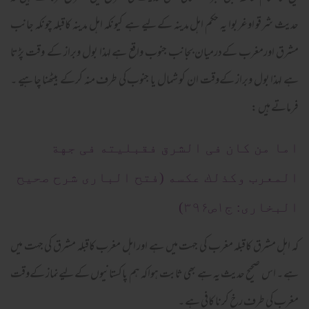
حدیث شرقو اوغربوا یہ حکم اہل مدینہ کےلیے ہے کیونکہ اہل مدینہ کاقبلہ چونکہ جانب
مشرق اورمغرب کےدرمیان بجانب جنوب واقع ہے لہذا بول وبراز کے وقت پڑتا
ہے لہذا بول وبراز کےوقت ان کو شمال یا جنوب کی طرف منہ کرکے بیٹھنا چاہیے ۔
فرماتے ہیں :
اما من کان فی الشرق فقبلیته فی جهة
المعرب وکذلك عکسه (فتح الباری شرح صحیح
البخاری: ج۱ص۳۹۶)
کہ اہل مشرق کاقبلہ مغرب کی جہت میں ہے اور اہل مغرب کاقبلہ مشرق کی جہت میں
ہے ۔ اس صحیح حدیث یہ ہے بھی ثابت ہواکہ ہم پاکستانیوں کےلیےنماز کےوقت
مغرب کی طرف رخ کرنا کافی ہے ۔