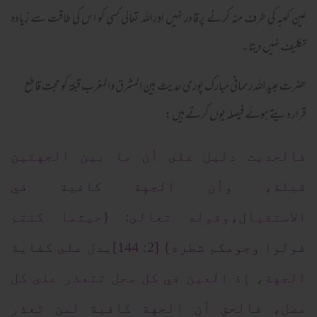
عین کعبہ کی طرف منہ کرنے پرقادر نہیں اوراللہ تعالی کسی کو اس کی طاقت سے زیادہ
تکلیف نہیں دیتا ۔
حضرت عبید اللہ رحمانی مبارک پوری حدیث بین المشرق والمغرب قبلۃ کو حجت قاطع
قرار دیتے ہوئے فیصلہ یوں کرتے ہیں :
فالحديث دليل على أن ما بين الجهتين
قبلة، وأن الجهة كافية في
الاستقبال،وقوله تعالى: {حيثما كنتم
فولوا وجوهكم شطره} [2: 144]يدل على كفاية
الجهة، إذ العين في كل محل تتعذر على كل
مصل، فالحق أن الجهة كافية لمن تعذر