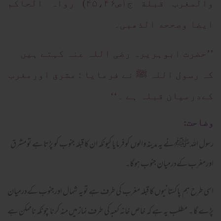
والمغرب قبلة ج۱ص۴۵،۴۶) رواہ الحاکم
ایضا وصححه الذھبی۔
’’حضرت ابوہریرہ رضی اللہ عنہ کہتے ہیں
کہ رسول اللہ ﷺ نے فرمایا : مشرق اورمغرب
کےدرمیان قبلہ ہے ۔‘‘
وضاحت:
رسول اللہ ﷺ نے یہ مدینہ والوں کوفرمایا کیونکہ ان کا قبلہ جنوب کو پڑتا ہے تومشرق
اورمغرب کےدرمیان جنوب ہوگا۔
اسی طرح ہم پاکستانیوں کا قبلہ مغرب کی طرف ہے تویہ شمال اورجنوب کےدرمیان
پڑے گا ۔ مطلب یہ ہے کہ خاص خانہ کعبہ کی طرف نماز میں منہ کرنا چونکہ ناممکن ہے