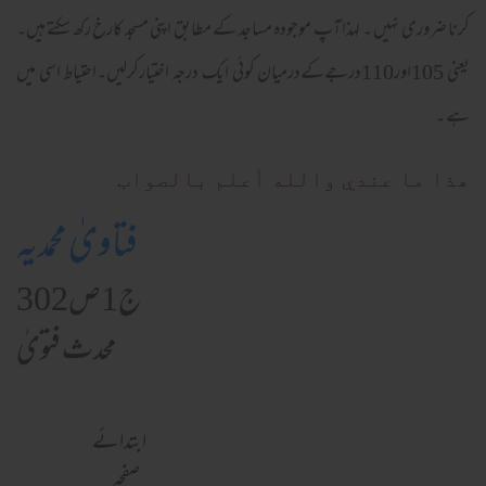
کرنا ضروری نہیں ۔ لہذا آپ موجودہ مساجد کے مطابق اپنی مسجد کارخ رکھ سکتے ہیں۔
یعنی 105اور110درجےکےدرمیان کوئی ایک درجہ اختیارکرلیں۔احتیاط اسی میں
ہے ۔
ھذا ما عندي والله أعلم بالصواب
فتاویٰ محمدیہ
ج1ص302
محدث فتویٰ
ابتدائے
صفحہ