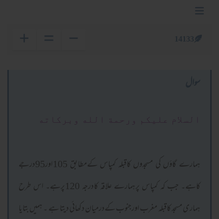
14133
سوال
السلام عليكم ورحمة الله وبركاته
ہمارے گاؤں کی مسجدوں کاقبلہ کمپاس کےمطابق 105اور95درجے
کاہے۔ جب کہ کمپاس پرہمارے علاقہ کادرجہ 120پرہے۔ اس طرح
ہماری مسجد کاقبلہ مغرب اورجنوب کےدرمیان دکھائی دیتا ہے ۔ ہمیں بتایا