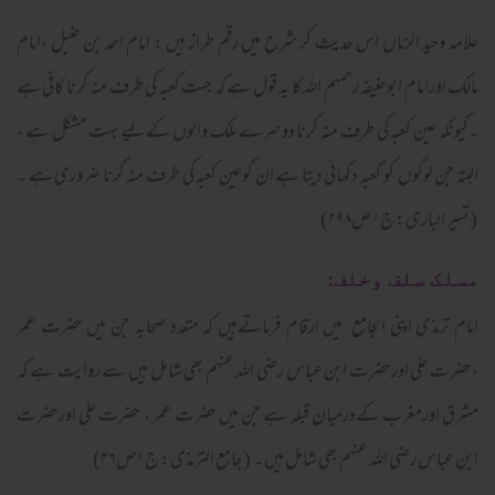
علامہ وحید الزماں اس حدیث کر شرح میں رقم طراز ہیں : امام احمد بن حنبل ،امام
مالک اورامام ابوحنیفہ رحمہم اللہ کا یہ قول ہے کہ جہت کعبہ کی طرف منہ کرنا کافی ہے
۔کیونکہ عین کعبہ کی طرف منہ کرنا دوسرے ملک والوں کےلیے بہت مشکل ہے ،
البتہ جن لوگوں کو کعبہ دکھائی دیتا ہے ان کوعین کعبہ کی طرف منہ کرنا ضروری ہے ۔
(تسیر الباری: ج۱ص۲۹۸)
مسلک سلف وخلف:
امام ترمذی اپنی الجامع میں ارقام فرماتےہیں کہ متعدد صحابہ جن میں حضرت عمر
،حضرت علی اورحضرت ابن عباس رضی اللہ عنہم بھی شامل ہیں سے روایت ہے کہ
مشرق اورمغرب کےدرمیان قبلہ ہے جن میں حضرت عمر ، حضرت علی اورحضرت
ابن عباس رضی اللہ عنہم بھی شامل ہیں ۔ (جامع الترمذی: ج۱ص۴۶)