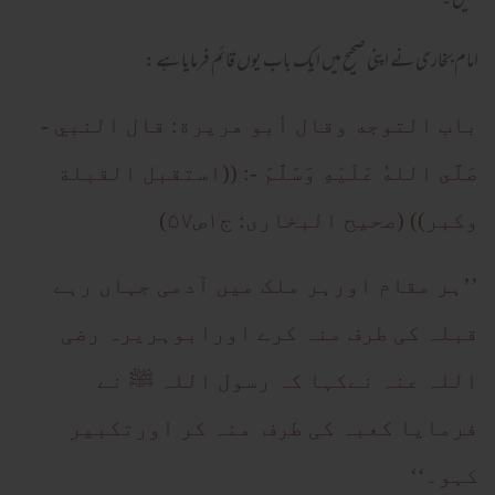
نہیں ۔
امام بخاری نے اپنی صحیح میں ایک باب یوں قائم فرمایا ہے :
باب التوجه وقال أبو هريرة: قال النبي -
صَلَّى اللهُ عَلَيْهِ وَسَلَّمَ -: ((استقبل القبلة
وكبر)) (صحیح البخاری: ج۱ص۵۷)
’’ہر مقام اورہر ملک میں آدمی جہاں رہے
قبلہ کی طرف منہ کرے اورابوہریرہ رضی
اللہ عنہ نےکہا کہ رسول اللہ ﷺ نے
فرمایا کعبہ کی طرف منہ کر اورتکبیر
کہو۔‘‘