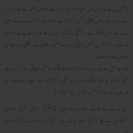
حاصل یہ ہے کہ خاص کعبہ مسجد حرام میں نماز پڑھنے والوں کا قبلہ ہے اورحد حرم
کےاندر رہنے والوں کاقبلہ المسجد الحرام ہے اورجہت حرم سب روئے زمین
کےرہنے والوں کاقبلہ ہے ۔ بیہقی نے بھی اس حدیث کو روایت کیاہے اوراس
حدیث کی سند کوعمر بن حفص راوی کی وجہ سے ضعیف بتلایا ہے ۔ لیکن یہ حدیث کئی
سندوں سے روایت کی
گئی ہے جس سے ایک سند کودوسری سندسے قوت حاصل ہوجاتی ہے ۔ اس لیے
تین اماموں ابو حنیفہ ، مالک اوراحمدبن حنبل رحمہم اللہ نے اپنے مذہب کامدارس
حدیث پررکھا ہے ۔ (احسن التفاسیر: ج۱ص۱۲۹)
اس حدیث سے ثابت ہواکہ روئے زمین کےمشرقی ،مغربی ،شمالی اورجنوبی
مسلمانوں کےلیے حرم کی جہت ہی قبلہ ہے ۔ عین کعبہ کی طرف منہ کرناضروری