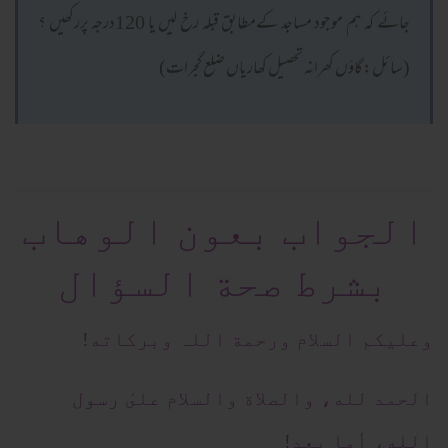
جائے کہ ہم موجود مساجد کےمطابق قبلہ رخ لیں یا 120درجہ پررکھیں ؟
(سائل:گاؤں کھرانہ تحصیل کھاریاں ضلع گجرات)
الجواب بعون الوهاب
بشرط صحة السؤال
وعلیکم السلام ورحمة اللہ وبرکاته!
الحمد لله، والصلاة والسلام علىٰ رسول
الله، أما بعد!