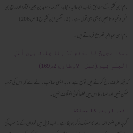
امام ابن کثیر کےمطابق جناب ابو عالیہ ، مجاہد ،عکرمہ ،سعید بن جبیر،قتادہ اورربیع بن
انس وغیرہ تابعین کابھی یہی قول ہے۔ (2۔تفسیر ابن کثیر ج1 ص 206)
امام ابن عبدالبر تصریح فرماتے ہیں :
وَهَذَا صَحِيحٌ لَا مَدْفَعَ لَهُ وَلَا خِلَافَ بَيْنَ أَهْلِ
الْعِلْمِ فِيهِ.(نیل الاوطارج 2ص169)
کہ قبلہ طرف رخ کرنے میں توسع ہے اوریہ ایسی صائب رائے ہے کہ اس کی تردید
ممکن نہیں اورعلماء کا اس میں قطعاً کوئی اختلاف نہیں ۔
ائمہ اربعہ کا مسلک:
اگرچہ اوپرضمنا ائمہ اربعہ کا مسلک ذکر ہوچکا ہے ۔ اب ذیل میں خود ان کے مذاہب کی