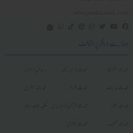
info@urdufatwa.com
ہمارے دیگر پراجیکٹ
محدث سٹوڈیو
محدث لائبریری
رسائل و جرائد
محدث حدیث
محدث فورم
محدث میگزین
محدث سٹور
محدث قرآن لائبریری
مکتبہ شاملہ اردو
محدث خطیب
محدث گیلری