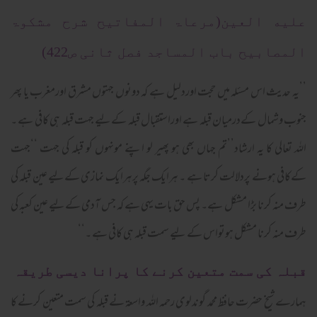
عليه العين(مرعاۃ المفاتیح شرح مشکوۃ
المصابیح باب المساجد فصل ثانی ص422)
’’یہ حدیث اس مسئلہ میں حجت اوردلیل ہے کہ دونوں جہتوں مشرق اورمغرب یا پھر
جنوب وشمال کےدرمیان قبلہ ہے اوراستقبال قبلہ کےلیے جہت قبلہ ہی کافی ہے ۔
اللہ تعالی کا یہ ارشاد’’تم جہاں بھی ہو پھیر لو اپنے مونہوں کو قبلہ کی جہت ‘‘جہت
کےکافی ہونے پردلالت کرتا ہے ۔ ہرایک جگہ پرہرایک نمازی کےلیے عین قبلہ کی
طرف منہ کرنا بڑا مشکل ہے۔ پس حق بات یہی ہے کہ جس آدمی کےلیے عین کعبہ کی
طرف منہ کرنا مشکل ہوتواس کے لیے سمت قبلہ ہی کافی ہے ۔‘‘
قبلہ کی سمت متعین کرنے کا پرانا دیسی طریقہ
ہمارے شیخ حضرت حافظ محمد گوندلوی رحمہ اللہ واسعۃ نے قبلہ کی سمت متعین کرنے کا