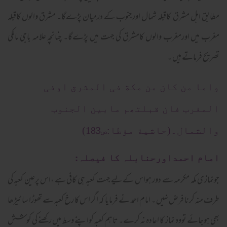
مطابق اہل مشرق کاقبلہ شمال اورجنوب کے درمیان پڑےگا۔ مشرق والوں کاقبلہ
مغرب میں اورمغرب والوں کامشرق کی جہت میں پڑےگا۔ چنانچہ علامہ باجی مالکی
تصریح فرماتے ہیں ۔
واما من کان من مکة فی المشرق اوفی
المغرب فان قبلتھم مابین الجنوب
والشمال۔(حاشیة مؤطا:ص183)
امام احمداورحنابلہ کا فیصلہ:
جونمازی مکہ مکرمہ سے دور ہواس کےلیے جہت کعبہ ہی کافی ہے ،اس پرعین کعبہ کی
طرف منہ کرنا فرض نہیں ۔ امام احمد نے فرمایا کہ اگر اس کا رخ کعبہ سے تھوڑا سا ٹیڑھا
بھی ہوجائے تووہ نماز کا اعادہ نہ کرے۔ تاہم کعبہ کواپنے وسط میں رکھنے کی کوشش