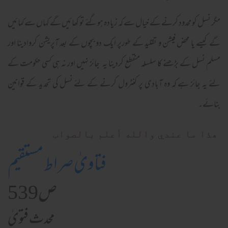
مگر نسل کو محدود کرنے کے خیال سے کہ زیادہ ہوگئے تو کھائیں گے کہاں سے کمائیں
گے کیسے یا محض فیشن و تقلید کے طورپر ایک دو بچوں کے بعد آپریشن کروادینا اور
مسلم نسل کے بڑھنے کا سلسلہ منقطع کردینا یہ جائز نہیں اور نہ ہی کسی حکومت کے
لئے یہ جائز ہے کہ وہ آبادی پر کنٹرول کرنے کے لئے نسل کی تحدید کے قوانین
بنائے۔
ھذا ما عندي والله أعلم بالصواب
فتاویٰ صراط مستقیم
ص539
محدث فتویٰ