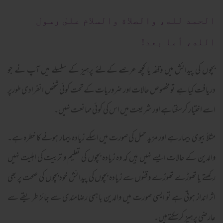
الحمد لله، والصلاة والسلام علىٰ رسول
الله، أما بعد!
بچوں کی پیدائش میں وقفہ یا کچھ عرصے کےلئے پرہیز کے سلسلے میں آپ نے جو
دریافت کیا ہے تو مخصوص حالات اور ضروریات کےتحت کوئی شخص انفرادی طورپر
اسے اختیار کرسکتاہے اور شریعت میں اس کی کوئی ممانعت نہیں۔
مثلاً بیوی بیمار ہے اور مزید حمل کی صورت میں اسکے زیادہ بیمار ہونے کا خطرہ ہے۔
والدین کے حالات ایسے نہیں ہیں کہ وہ زیادہ بچوں کی تعلیم و تربیت کی اہلیت نہیں
رکھتے یا تھوڑے تھوڑے وقفوں سے زیادہ بچوں کی پیدائش خود بچوں کی صحت پر بھی
اثر انداز ہوتی ہے تو ایسی صورت میں والدین باہمی رضامندی سے جائز طریقے سے
عارضی پرہیز کرسکتے ہیں۔