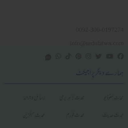
0092-300-0197274
info@urdufatwa.com
ہمارے دیگر پراجیکٹ
محدث سٹوڈیو
محدث لائبریری
رسائل و جرائد
محدث حدیث
محدث فورم
محدث میگزین