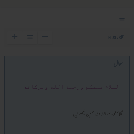
14097
سوال
السلام عليكم ورحمة الله وبركاته
گلاسکو سے الطاف حسین لکھتے ہیں