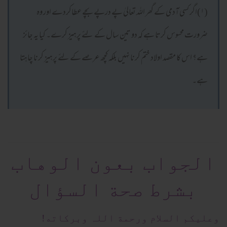
(۱)اگر کسی آدمی کے گھر اللہ تعالیٰ پے درپے بچے عطاکردے اور وہ
ضرورت محسوس کرتا ہے کہ دو تین سال کے لئے پرہیز کرے۔ کیا یہ جائز
ہے؟ اس کا مقصد اولاد ختم کرنا نہیں بلکہ کچھ عرصے کے لئے پرہیز کرنا چاہتا
ہے۔
الجواب بعون الوهاب
بشرط صحة السؤال
وعلیکم السلام ورحمة اللہ وبرکاته!