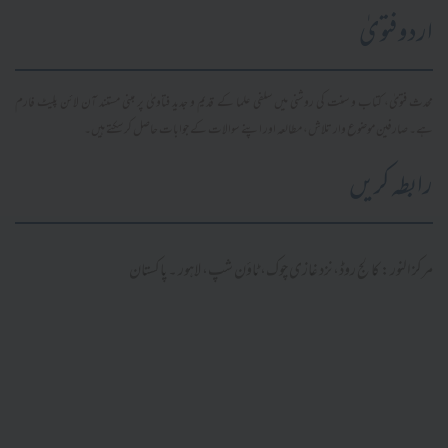
اردو فتویٰ
محدث فتویٰ، کتاب و سنت کی روشنی میں سلفی علما کے قدیم و جدید فتاویٰ پر مبنی مستند آن لائن پلیٹ فارم
ہے۔ صارفین موضوع وار تلاش، مطالعہ اور اپنے سوالات کے جوابات حاصل کر سکتے ہیں۔
رابطہ کریں
مرکز النور: کالج روڈ، نزد غازی چوک، ٹاؤن شپ، لاہور ۔ پاکستان