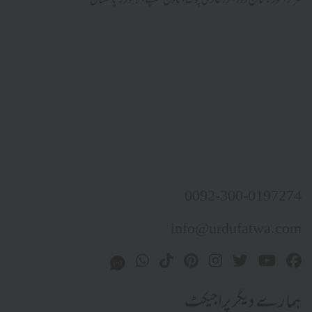
مرکز النور: کالج روڈ، نزد غازی چوک، ٹاؤن شپ، لاہور ۔ پاکستان
0092-300-0197274
info@urdufatwa.com
ہمارے دیگر پراجیکٹ