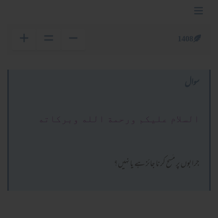
1408
سوال
السلام عليكم ورحمة الله وبركاته
جرابوں پر مَسح کرنا جائز ہے یا نہیں؟