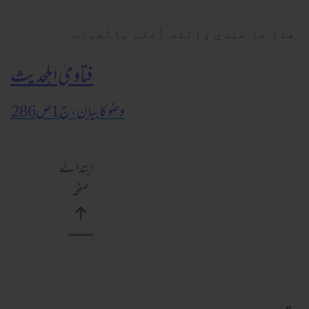
ھذا ما عندي والله أعلم بالصواب
فتاویٰ اہلحدیث
وضو کا بیان، ج1ص286
ابتدائے
صفحہ