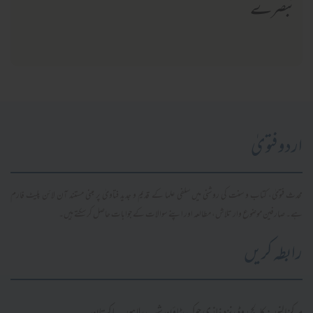
تبصرے
اردو فتویٰ
محدث فتویٰ، کتاب و سنت کی روشنی میں سلفی علما کے قدیم و جدید فتاویٰ پر مبنی مستند آن لائن پلیٹ فارم
ہے۔ صارفین موضوع وار تلاش، مطالعہ اور اپنے سوالات کے جوابات حاصل کر سکتے ہیں۔
رابطہ کریں