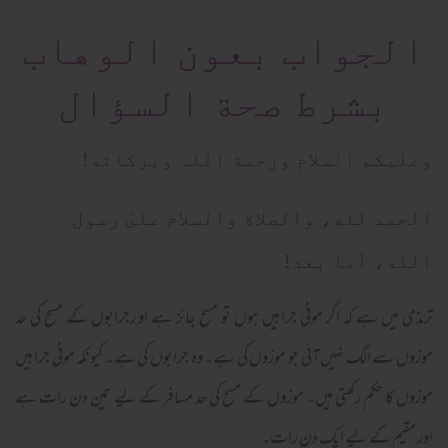
الجواب بعون الوهاب
بشرط صحة السؤال
وعلیکم السلام ورحمة اللہ وبرکاته!
الحمد لله، والصلاة والسلام علىٰ رسول
الله، أما بعد!
ترمذی میں ہے کہ اگر موٹی جرابیں ہوں تو مسح جائز ہے او رجرابوں کے مسح کی حد
موزوں سے الگ نہیں آئی جو موزوں کی ہے۔ وہ جرابوں کی ہے۔ کیونکہ موٹی جرابیں
موزوں کا حکم رکھتی ہیں۔ موزوں کے مسح کی حد مسافر کے لیے تین دن رات ہے
اور مقیم کے لیے ایک دن رات۔