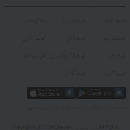
محدث سٹوڈیو
محدث لائبریری
رسائل و جرائد
محدث حدیث
محدث فورم
محدث میگزین
محدث سٹور
محدث قرآن لائبریری
مکتبہ شاملہ اردو
محدث خطیب
محدث گیلری
|
|
|
|
ہمارے بارے میں
رابطہ کریں
شرائط و ضوابط
رازداری کی پالیسی
سائٹ میپ
Urdufatwa - اردو فتویٰ
Copyright © 2026
. All Rights