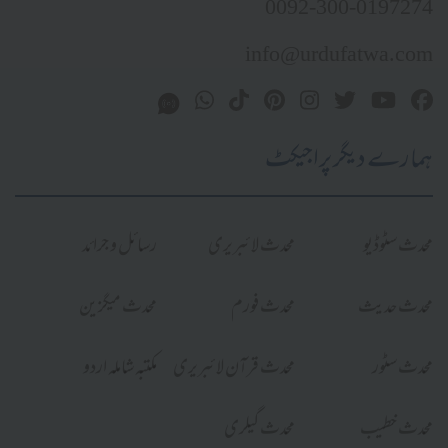
0092-300-0197274
info@urdufatwa.com
ہمارے دیگر پراجیکٹ
محدث سٹوڈیو
محدث لائبریری
رسائل و جرائد
محدث حدیث
محدث فورم
محدث میگزین
محدث سٹور
محدث قرآن لائبریری
مکتبہ شاملہ اردو
محدث خطیب
محدث گیلری