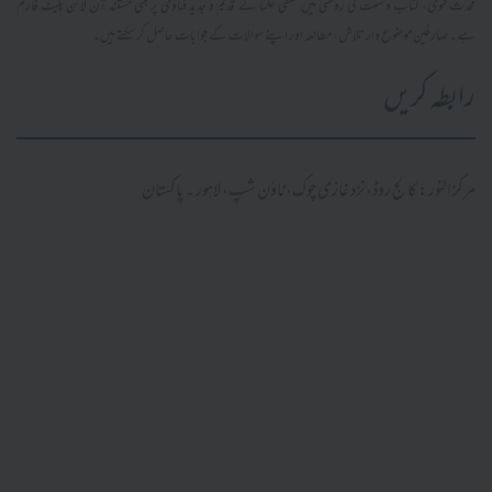
محدث فتویٰ، کتاب و سنت کی روشنی میں سلفی علما کے قدیم و جدید فتاویٰ پر مبنی مستند آن لائن پلیٹ فارم
ہے۔ صارفین موضوع وار تلاش، مطالعہ اور اپنے سوالات کے جوابات حاصل کر سکتے ہیں۔
رابطہ کریں
مرکز النور: کالج روڈ، نزد غازی چوک، ٹاؤن شپ، لاہور ۔ پاکستان