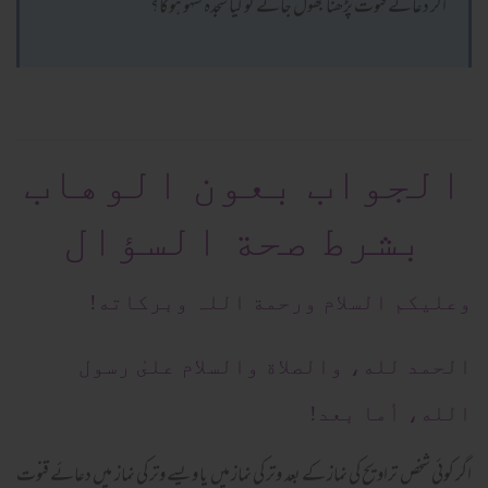
اگر دعائے قنوت پڑھنا بھول جائے تو کیا سجدہ سہو ہوگا؟
الجواب بعون الوهاب
بشرط صحة السؤال
وعلیکم السلام ورحمة اللہ وبرکاته!
الحمد لله، والصلاة والسلام علىٰ رسول
الله، أما بعد!
اگر کوئی شخص تراویح کی نماز کے بعد وتر کی نماز میں یا ویسے وتر کی نماز میں دعائے قنوت