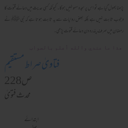
پڑھنا بھول گیا ہے تو اس پر سجدہ سہو نہیں ہوگا۔ کیونکہ کسی حدیث میں دعائے قنوت کا
وجوب ثابت نہیں ہے بلکہ بعض روایات سے یہ ثابت ہوتا ہے کہ نبی ﷺ نے
رمضان میں صرف پندرہ دن دعائے قنوت پڑھی۔
ھذا ما عندي والله أعلم بالصواب
فتاویٰ صراط مستقیم
ص228
محدث فتویٰ
ابتدائے