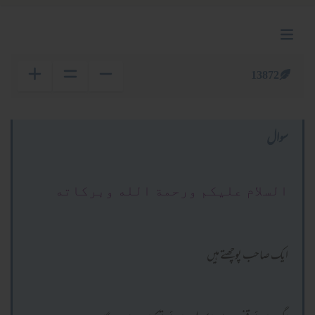
13872
سوال
السلام عليكم ورحمة الله وبركاته
ایک صاحب پوچھتے ہیں