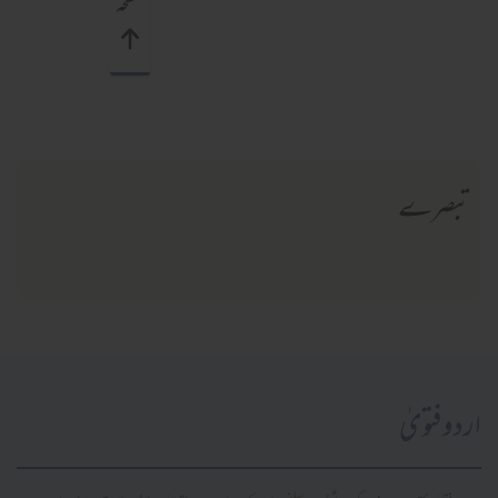
صفحہ
تبصرے
اردو فتویٰ